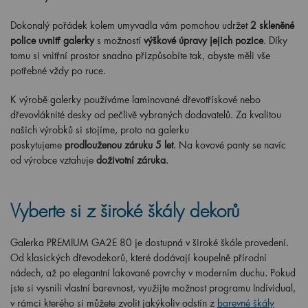
Dokonalý pořádek kolem umyvadla vám pomohou udržet
2 skleněné
police uvnitř galerky
s možností
výškové úpravy jejich pozice
. Díky
tomu si vnitřní prostor snadno přizpůsobíte tak, abyste měli vše
potřebné vždy po ruce.
K výrobě galerky používáme laminované dřevotřískové nebo
dřevovláknité desky od pečlivě vybraných dodavatelů. Za kvalitou
našich výrobků si stojíme, proto na galerku
poskytujeme
prodlouženou záruku 5 let
. Na kovové panty se navíc
od výrobce vztahuje
doživotní záruka
.
Vyberte si z široké škály dekorů
Galerka PREMIUM GA2E 80 je dostupná v široké škále provedení.
Od klasických dřevodekorů, které dodávají koupelně přírodní
nádech, až po elegantní lakované povrchy v moderním duchu. Pokud
jste si vysnili vlastní barevnost, využijte možnost programu Individual,
v rámci kterého si můžete zvolit jakýkoliv odstín z
barevné škály