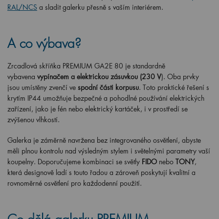
RAL/NCS
a sladit galerku přesně s vaším interiérem.
A co výbava?
Zrcadlová skříňka PREMIUM GA2E 80 je standardně
vybavena
vypínačem a elektrickou zásuvkou (230 V
). Oba prvky
jsou umístěny zvenčí ve
spodní části korpusu
. Toto praktické řešení s
krytím IP44 umožňuje bezpečné a pohodlné používání elektrických
zařízení, jako je fén nebo elektrický kartáček, i v prostředí se
zvýšenou vlhkostí.
Galerka je záměrně navržena bez integrovaného osvětlení, abyste
měli plnou kontrolu nad výsledným stylem i světelnými parametry vaší
koupelny. Doporučujeme kombinaci se světly
FIDO
nebo
TONY
,
která designově ladí s touto řadou a zároveň poskytují kvalitní a
rovnoměrné osvětlení pro každodenní použití.