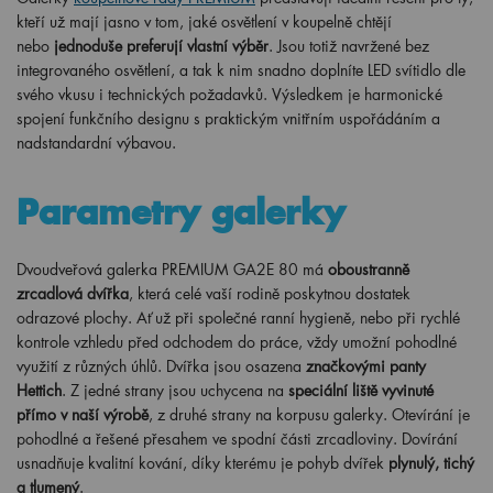
kteří už mají jasno v tom, jaké osvětlení v koupelně chtějí
nebo
jednoduše preferují vlastní výběr
. Jsou totiž navržené bez
integrovaného osvětlení, a tak k nim snadno doplníte LED svítidlo dle
svého vkusu i technických požadavků. Výsledkem je harmonické
spojení funkčního designu s praktickým vnitřním uspořádáním a
nadstandardní výbavou.
Parametry galerky
Dvoudveřová galerka PREMIUM GA2E 80 má
oboustranně
zrcadlová dvířka
, která celé vaší rodině poskytnou dostatek
odrazové plochy. Ať už při společné ranní hygieně, nebo při rychlé
kontrole vzhledu před odchodem do práce, vždy umožní pohodlné
využití z různých úhlů. Dvířka jsou osazena
značkovými panty
Hettich
. Z jedné strany jsou uchycena na
speciální liště vyvinuté
přímo v naší výrobě
, z druhé strany na korpusu galerky. Otevírání je
pohodlné a řešené přesahem ve spodní části zrcadloviny. Dovírání
usnadňuje kvalitní kování, díky kterému je pohyb dvířek
plynulý, tichý
a tlumený
.