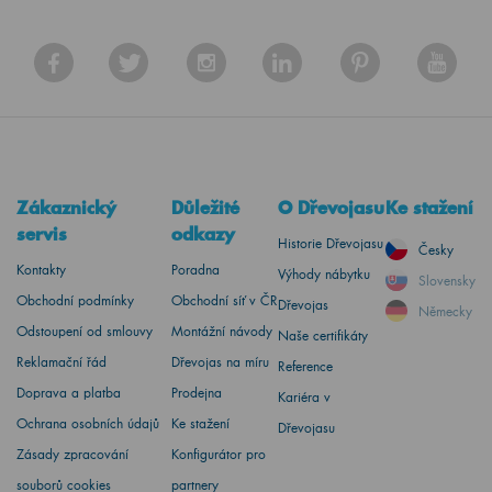
Zákaznický
Důležité
O Dřevojasu
Ke stažení
servis
odkazy
Historie Dřevojasu
Česky
Kontakty
Poradna
Výhody nábytku
Slovensky
Obchodní podmínky
Obchodní síť v ČR
Dřevojas
Německy
Odstoupení od smlouvy
Montážní návody
Naše certifikáty
Reklamační řád
Dřevojas na míru
Reference
Doprava a platba
Prodejna
Kariéra v
Ochrana osobních údajů
Ke stažení
Dřevojasu
Zásady zpracování
Konfigurátor pro
souborů cookies
partnery