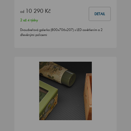
10 290 Kč
od
DETAIL
2 až 4 týdny
Dvoudveřová galerka (800x706x207) s LED osvětlením a 2
dřevěnými policemi