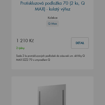
Protiskluzová podložka 70 (2 ks, Q
MAX) - kulatý výřez
Kolekce
Q Max
1 210 Kč
DETAIL
2 týdny
Sada 2 ks protiskluzových podložek do zásuvek um. skříňky Q
MAX SZZ2 70 s umyvadlem Q