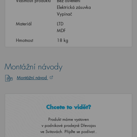
Vlastnosti produktu
Bez osvětlení
Elektrická zásuvka
Vypínač
Materiál
LTD
MDF
Hmotnost
18 kg
Montážní návody
Montážní návod
Chcete to vidět?
Produkt máme vystaven
v podnikové prodejně Dřevojas
ve Svitavách. Přijďte se podívat..