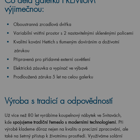
Co dělá galerku PREMIUM
výjimečnou:
Oboustranná zrcadlová dvířka
Variabilní vnitřní prostor s 2 nastavitelnými skleněnými policemi
Kvalitní kování Hettich s tlumeným dovíráním a doživotní
zárukou
Připravená pro přídavné externí osvětlení
Elektrická zásuvka a vypínač ve výbavě
Prodloužená záruka 5 let na celou galerku
Výroba s tradicí a odpovědností
Už více než 80 let vyrábíme koupelnový nábytek ve Svitavách,
kde
spojujeme tradiční řemeslo s moderními technologiemi
. Při
výrobě klademe důraz nejen na kvalitu a precizní zpracování, ale
také na šetrný přístup k životnímu prostředí. Využíváme solární