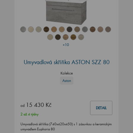
+10
Umyvadlová skříňka ASTON SZZ 80
Kolekce
Aston
15 430 Kč
od
DETAIL
2 až 4 týdny
Umyvadlová skříňka (740x420x450) s 1 zásuvkou a keramickým
umyvadlem Euphoria 80