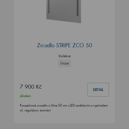
Zrcadlo STRIPE ZCO 50
Kolekce
Stripe
7 900 Kč
DETAIL
skladem
Koupelnové zrcadlo o šířce 50 cm s LED osvětlením a vypínačem
vč. regulátoru stmívání