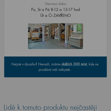
Otevírací doba
Po, St a Pá 8-12 a 13-17 hod
Út a Čt ZAVŘENO
Nejste v dosahu? Nevadí, máme
dalších 300 míst
, kde se
prodává náš nábytek.
Lidé k tomuto produktu nejčastěji