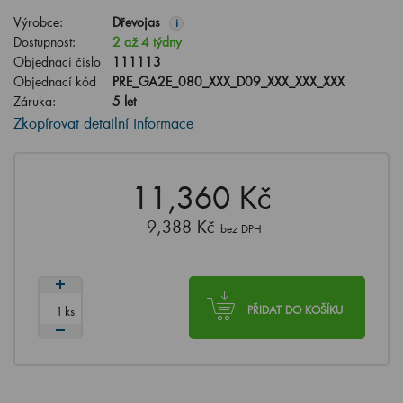
Výrobce:
Dřevojas
i
Dostupnost:
2 až 4 týdny
Objednací číslo
111113
Objednací kód
PRE_GA2E_080_XXX_D09_XXX_XXX_XXX
Záruka:
5 let
Zkopírovat detailní informace
11,360 Kč
9,388 Kč
bez DPH
ks
PŘIDAT DO KOŠÍKU