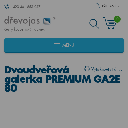
PŘÍHLÁSIT SE
+420 461 653 937
0
český koupelnový nábytek
MENU
Dvoudveřová
Vytisknout stránku
galerka PREMIUM GA2E
80