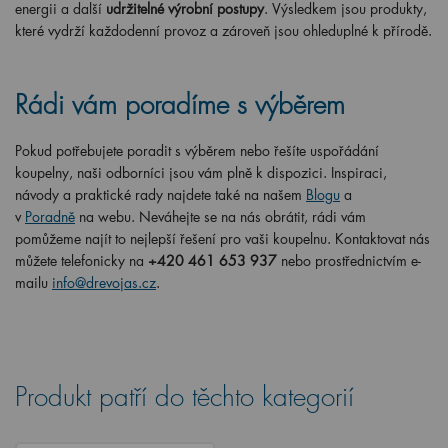
energii a další
udržitelné výrobní postupy
. Výsledkem jsou produkty,
které vydrží každodenní provoz a zároveň jsou ohleduplné k přírodě.
Rádi vám poradíme s výběrem
Pokud potřebujete poradit s výběrem nebo řešíte uspořádání
koupelny, naši odborníci jsou vám plně k dispozici. Inspiraci,
návody a praktické rady najdete také na našem
Blogu
a
v
Poradně
na webu. Neváhejte se na nás obrátit, rádi vám
pomůžeme najít to nejlepší řešení pro vaši koupelnu. Kontaktovat nás
můžete telefonicky na
+420 461 653 937
nebo prostřednictvím e-
mailu
info@drevojas.cz
.
Produkt patří do těchto kategorií