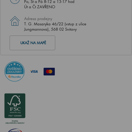
Po, St a Pá 8-12 a 13-17 hod
Út a Čt ZAVŘENO
Adresa prodejny
T. G. Masaryka 46/22 (vstup z ulice
Jungmannova), 568 02 Svitavy
UKAŽ NA MAPĚ