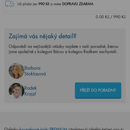
Už přidat jen
990
Kč
a máte
DOPRAVU ZDARMA
.
0.00
Kč
/
990
Kč
Zajímá vás nějaký detail?
Odpovědi na nejčastější otázky najdete v naší poradně, kterou
jsme společně s kolegyní Bárou a kolegou Radkem nachystali.
Barbora
Stoklasová
Radek
PŘEJÍT DO PORADNY
Krajzl
Galerky
koupelnové řady PREMIUM
představují ideální řešení pro ty,