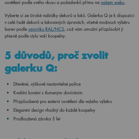
osvětlení podle svého vkusu a požadavků přímo na
našem webu
.
Vyberte si ze široké nabídky dekorů a
laků.
Galerka Q je k dispozici
v celé řadě dekorů a lakovaných úpravách, včetně možnosti výběru
barev podle
vzorníku RAL/NCS
, což vám umožní přizpůsobit ji
přesně podle stylu vaší koupelny.
5 důvodů, proč zvolit
galerku Q:
Dřevěné, výškově nastavitelné police
Kvalitní kování s tlumeným dovíráním
Přizpůsobená pro externí osvětlení dle vašeho výběru
Elegantní design vhodný do každé koupelny
Prodloužená záruka 5 let