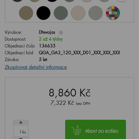
Výrobce:
Dřevojas
i
Dostupnost:
2 až 4 týdny
Objednací číslo
136635
Objednací kód
QGA_GA3_120_XXX_D01_XXX_XXX_XXX
Záruka:
5 let
Zkopírovat detailní informace
8,860 Kč
7,322 Kč
bez DPH
ks
PŘIDAT DO KOŠÍKU