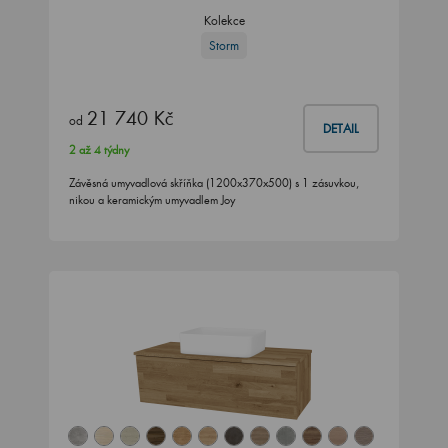
Kolekce
Storm
21 740 Kč
od
DETAIL
2 až 4 týdny
Závěsná umyvadlová skříňka (1200x370x500) s 1 zásuvkou,
nikou a keramickým umyvadlem Joy