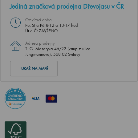
Jediná značková prodejna Dřevojasu v ČR
Otevírací doba
Po, St a Pá 8-12 a 13-17 hod
Út a Čt ZAVŘENO
Adresa prodejny
T. G. Masaryka 46/22 (vstup z ulice
Jungmannova), 568 02 Svitavy
UKAŽ NA MAPĚ