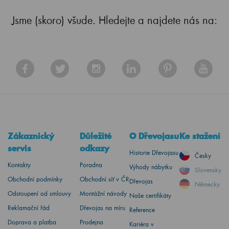
Jsme (skoro) všude. Hledejte a najdete nás na:
Zákaznický
Důležité
O Dřevojasu
Ke stažení
servis
odkazy
Historie Dřevojasu
Česky
Kontakty
Poradna
Výhody nábytku
Slovensky
Obchodní podmínky
Obchodní síť v ČR
Dřevojas
Německy
Odstoupení od smlouvy
Montážní návody
Naše certifikáty
Reklamační řád
Dřevojas na míru
Reference
Doprava a platba
Prodejna
Kariéra v