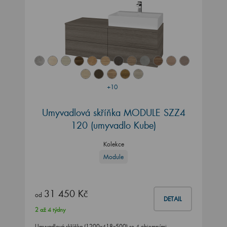
+10
Umyvadlová skříňka MODULE SZZ4
120
(umyvadlo Kube)
Kolekce
Module
31 450 Kč
od
DETAIL
2 až 4 týdny
Umyvadlová skříňka (1200x418x500) se 4 objemnými