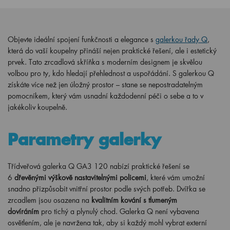
Objevte ideální spojení funkčnosti a elegance s
galerkou řady Q
,
která do vaší koupelny přináší nejen praktické řešení, ale i estetický
prvek. Tato zrcadlová skříňka s moderním designem je skvělou
volbou pro ty, kdo hledají přehlednost a uspořádání. S galerkou Q
získáte více než jen úložný prostor – stane se nepostradatelným
pomocníkem, který vám usnadní každodenní péči o sebe a to v
jakékoliv koupelně.
Parametry galerky
Třídveřová galerka Q GA3
120
nabízí praktické řešení se
6
dřevěnými výškově nastavitelnými policemi
, které vám umožní
snadno přizpůsobit vnitřní prostor podle svých potřeb. Dvířka se
zrcadlem jsou osazena na
kvalitním kování s tlumeným
dovíráním
pro tichý a plynulý chod. Galerka Q není vybavena
osvětlením, ale je navržena tak, aby si každý mohl vybrat externí