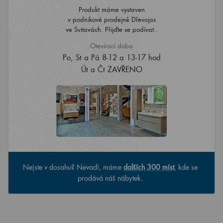
Produkt máme vystaven
v podnikové prodejně Dřevojas
ve Svitavách. Přijďte se podívat..
Otevírací doba
Po, St a Pá 8-12 a 13-17 hod
Út a Čt ZAVŘENO
Nejste v dosahu? Nevadí, máme
dalších 300 míst
, kde se
prodává náš nábytek.