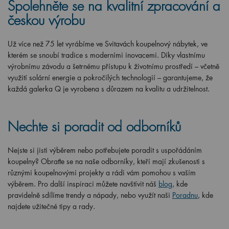
Spolehněte se na kvalitní zpracování a
českou výrobu
Už více než 75 let vyrábíme ve Svitavách koupelnový nábytek, ve
kterém se snoubí tradice s moderními inovacemi. Díky vlastnímu
výrobnímu závodu a šetrnému přístupu k životnímu prostředí – včetně
využití solární energie a pokročilých technologií – garantujeme, že
každá galerka Q je vyrobena s důrazem na kvalitu a udržitelnost.
Nechte si poradit od odborníků
Nejste si jisti výběrem nebo potřebujete poradit s uspořádáním
koupelny? Obraťte se na naše odborníky, kteří mají zkušenosti s
různými koupelnovými projekty a rádi vám pomohou s vaším
výběrem. Pro další inspiraci můžete navštívit náš
blog
, kde
pravidelně sdílíme trendy a nápady, nebo využít naši
Poradnu
, kde
najdete užitečné tipy a rady.