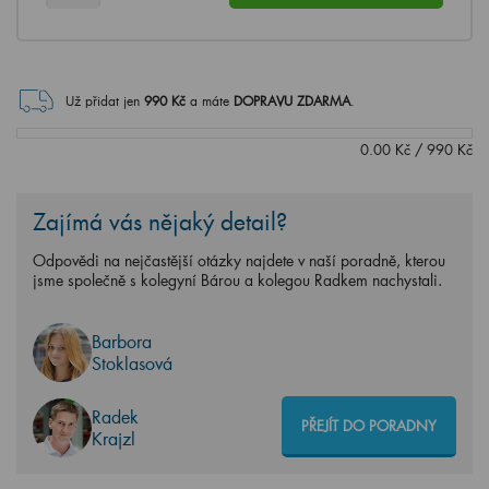
Už přidat jen
990
Kč
a máte
DOPRAVU ZDARMA
.
0.00
Kč
/
990
Kč
Zajímá vás nějaký detail?
Odpovědi na nejčastější otázky najdete v naší poradně, kterou
jsme společně s kolegyní Bárou a kolegou Radkem nachystali.
Barbora
Stoklasová
Radek
PŘEJÍT DO PORADNY
Krajzl