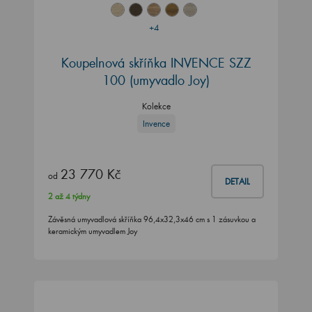
+4
Koupelnová skříňka INVENCE SZZ
100 (umyvadlo Joy)
Kolekce
Invence
23 770 Kč
od
DETAIL
2 až 4 týdny
Závěsná umyvadlová skříňka 96,4x32,3x46 cm s 1 zásuvkou a
keramickým umyvadlem Joy