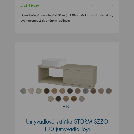
2 až 4 týdny
Dvoudveřová zrcadlová skříňka (1000x739x138) s el. zásuvkou,
vypínačem a 2 skleněnými policemi
+10
Umyvadlová skříňka STORM SZZO
120 (umyvadlo Joy)