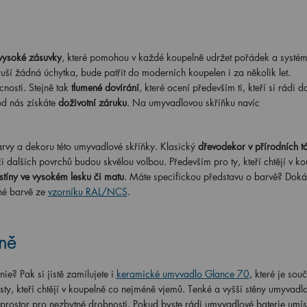
vysoké zásuvky
, které pomohou v každé koupelně udržet pořádek a systém
ruší žádná úchytka, bude patřit do moderních koupelen i za několik let.
nosti. Stejně tak
tlumené dovírání
, které ocení především ti, kteří si rádi d
d nás získáte
doživotní záruku
. Na umyvadlovou skříňku navíc
rvy a dekoru této umyvadlové skříňky. Klasický
dřevodekor v přírodních t
i dalších povrchů budou skvělou volbou. Především pro ty, kteří chtějí v k
stíny ve vysokém lesku či matu
. Máte specifickou představu o barvě? Doká
né barvě ze
vzorníku RAL/NCS
.
eně
e? Pak si jistě zamilujete i
keramické umyvadlo Glance 70
, které je sou
ty, kteří chtějí v koupelně co nejméně vjemů. Tenké a vyšší stěny umyvadl
 prostor pro nezbytné drobnosti. Pokud byste rádi umyvadlové baterie umíst