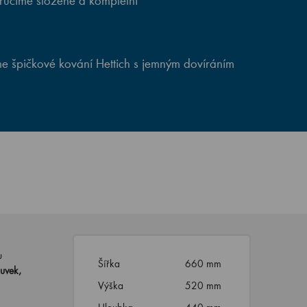
ručíme složené a kompletní
e špičkové kování Hettich s jemným dovíráním
u
Šířka
660 mm
uvek,
Výška
520 mm