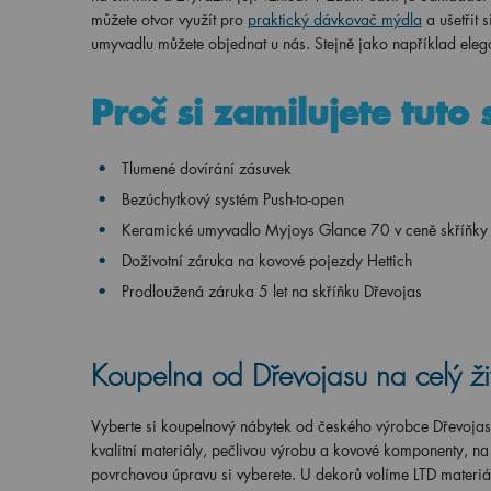
můžete otvor využít pro
praktický dávkovač mýdla
a ušetřit 
umyvadlu můžete objednat u nás. Stejně jako například eleg
Proč si zamilujete tuto
Tlumené dovírání zásuvek
Bezúchytkový systém Push-to-open
Keramické umyvadlo Myjoys Glance 70 v ceně skříňky
Doživotní záruka na kovové pojezdy Hettich
Prodloužená záruka 5 let na skříňku Dřevojas
Koupelna od Dřevojasu na celý ži
Vyberte si koupelnový nábytek od českého výrobce Dřevoja
kvalitní materiály, pečlivou výrobu a kovové komponenty, n
povrchovou úpravu si vyberete. U dekorů volíme LTD materiá