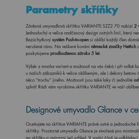
Parametry skříňky
Závěsná umyvadlová skříňka VARIANTE SZZ2 70 nabízí
2 
Jednoduchý a velice nadčasový design ostrých linií, který ne
Bezúchytkový
systém Push-to-open
si oblíbí každý člen domác
nerušené ráno. Na veškeré kování
německé značky Hettich
o
poskytujeme
prodlouženou záruku 5 let
.
Výběr z mnoha variant a možností na vás čeká i při volbě ba
u našich zákazníků k velice oblíbeným, ale i dekory betonu č
něco “trochu” jiného. Možností jsou také laky či jednolité
od
splnit! Rádi vám vyrobíme skříňku VARIANTE ve vaší oblíbe
Designové umyvadlo Glance v c
Oceňujete na skříňce VARIANTE právě ostré a jednoduché lini
skříňky. Prostorné umyvadlo Glance je stvořené pro minimalis
na skříňku a zvýrazní její vzhled. V zadní části je odkládací