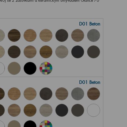
40) se 2 zásuvkami a keramickým umyvadlem Glance 70
D01 Beton
D01 Beton