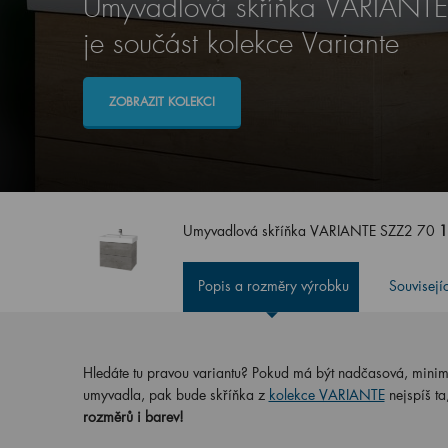
Umyvadlová skříňka VARIANT
je součást kolekce Variante
ZOBRAZIT KOLEKCI
Umyvadlová skříňka VARIANTE SZZ2 70
1
Popis a rozměry výrobku
Souvisejí
Hledáte tu pravou variantu? Pokud má být nadčasová, minimali
umyvadla, pak bude skříňka z
kolekce VARIANTE
nejspíš ta
rozměrů i barev!