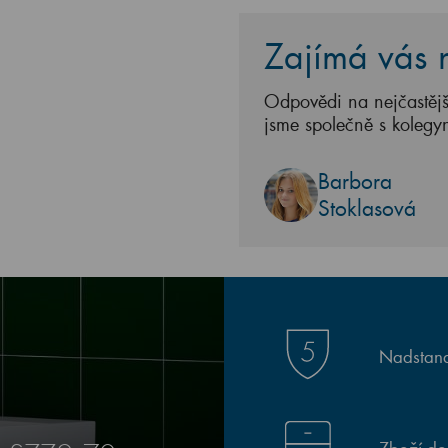
Zajímá vás n
Odpovědi na nejčastějš
jsme společně s kolegy
Barbora
Stoklasová
Nadstand