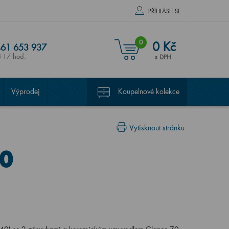
PŘÍHLÁSIT SE
0
0 Kč
61 653 937
8-17 hod.
s DPH
Výprodej
Koupelnové kolekce
Vytisknout stránku
70