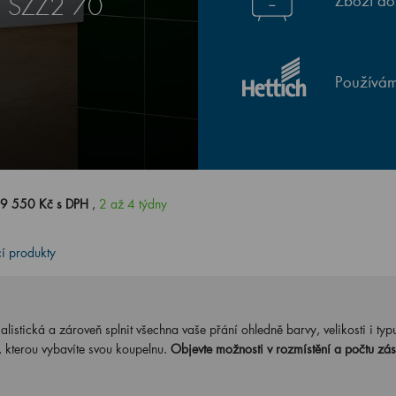
Zboží do
E SZZ2 70
Používám
9 550 Kč s DPH
,
2 až 4 týdny
cí produkty
stická a zároveň splnit všechna vaše přání ohledně barvy, velikosti i typ
, kterou vybavíte svou koupelnu.
Objevte možnosti v rozmístění a počtu zás