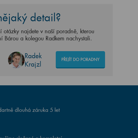
ějaký detail?
í otázky najdete v naší poradně, kterou
ní Bárou a kolegou Radkem nachystali.
Radek
PŘEJÍT DO PORADNY
Krajzl
artně dlouhá záruka 5 let