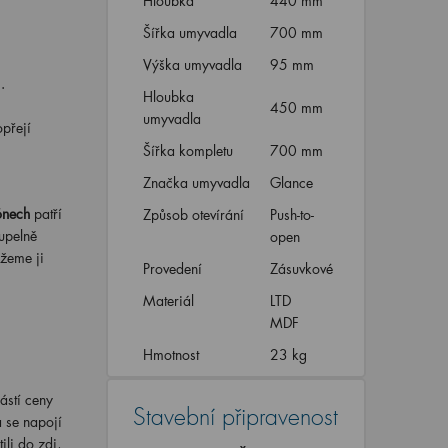
Hloubka
440 mm
Šířka umyvadla
700 mm
Výška umyvadla
95 mm
.
Hloubka
450 mm
umyvadla
opřejí
Šířka kompletu
700 mm
Značka umyvadla
Glance
ónech
patří
Způsob otevírání
Push-to-
oupelně
open
žeme ji
Provedení
Zásuvkové
Materiál
LTD
MDF
Hmotnost
23 kg
částí ceny
Stavební připravenost
a se napojí
ili do zdi,