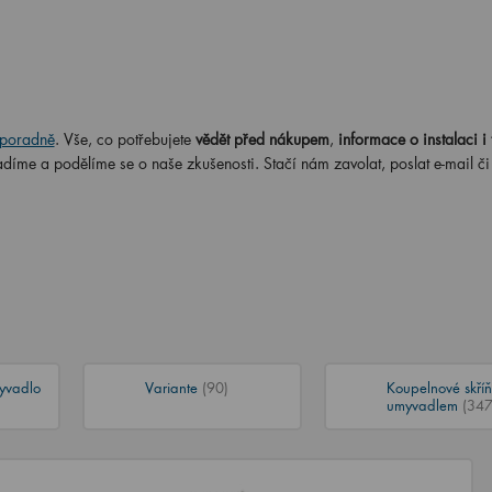
poradně
. Vše, co potřebujete
vědět před nákupem
,
informace o instalaci i 
adíme a podělíme se o naše zkušenosti. Stačí nám zavolat, poslat e-mail č
yvadlo
Variante
(90)
Koupelnové skříň
umyvadlem
(347