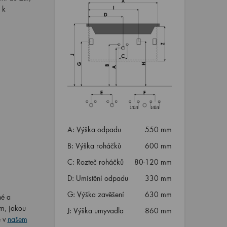
 k
A: Výška odpadu
550 mm
B: Výška roháčků
600 mm
C: Rozteč roháčků
80-120 mm
D: Umístění odpadu
330 mm
G: Výška zavěšení
630 mm
né a
om, jakou
J: Výška umyvadla
860 mm
 v
našem