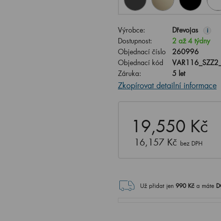
Výrobce:
Dřevojas
i
Dostupnost:
2 až 4 týdny
Objednací číslo
260996
Objednací kód
VAR116_SZZ2
Záruka:
5 let
Zkopírovat detailní informace
19,550 Kč
16,157 Kč
bez DPH
Už přidat jen
990
Kč
a máte
D