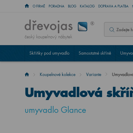
O FIRMĚ
PORADNA
BLOG
KATALOG
DOPRAVA A PLATBA
český koupelnový nábytek
Skříňky pod umyvadlo
Samostatné skříně
Umyvad
Koupelnové kolekce
Variante
Umyvadlov
Umyvadlová skří
umyvadlo Glance