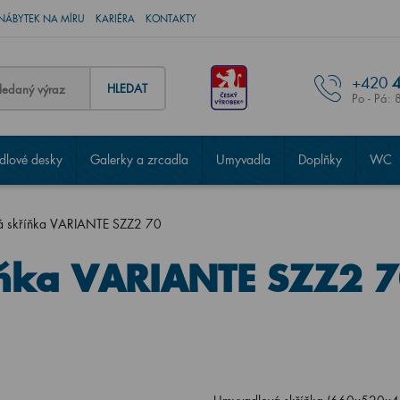
NÁBYTEK NA MÍRU
KARIÉRA
KONTAKTY
+420
4
HLEDAT
Po - Pá: 
lové desky
Galerky a zrcadla
Umyvadla
Doplňky
WC
á skříňka VARIANTE SZZ2 70
ňka VARIANTE SZZ2 