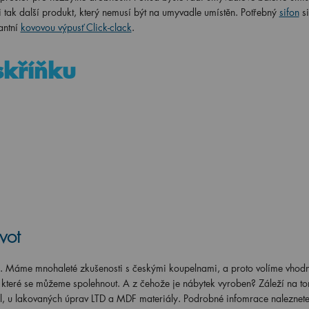
si tak další produkt, který nemusí být na umyvadle umístěn.
Potřebný
sifon
si
antní
kovovou výpusť Click-clack
.
 skříňku
vot
s. Máme mnohaleté zkušenosti s českými koupelnami, a proto volíme vhod
a které se můžeme spolehnout. A z čehože je nábytek vyroben? Záleží na t
l, u lakovaných úprav LTD a MDF materiály. Podrobné infomrace naleznete