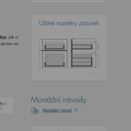
Užitné rozměry zásuvek
tipy
, jak si
i zprávu na
Montážní návody
ky s
)
Montážní návod