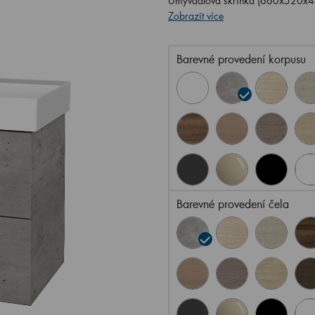
Umyvadlová skříňka (660x520x4
Zobrazit více
Barevné provedení korpusu
Barevné provedení čela