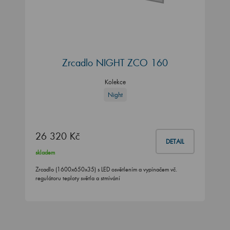
Zrcadlo NIGHT ZCO 160
Kolekce
Night
26 320 Kč
DETAIL
skladem
Zrcadlo (1600x650x35) s LED osvětlením a vypínačem vč.
regulátoru teploty světla a stmívání