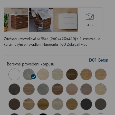
další
Závěsná umyvadlová skříňka (960x420x450) s 1 zásuvkou a
keramickým umyvadlem Harmonia 100
Zobrazit více
D01 Beton
Barevné provedení korpusu