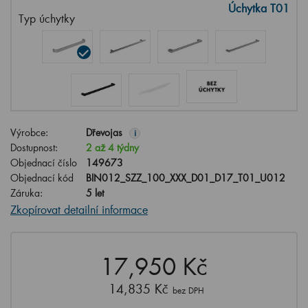
Úchytka T01
Typ úchytky
Výrobce:
Dřevojas
i
Dostupnost:
2 až 4 týdny
Objednací číslo
149673
Objednací kód
BIN012_SZZ_100_XXX_D01_D17_T01_U012
Záruka:
5 let
Zkopírovat detailní informace
17,950 Kč
14,835 Kč
bez DPH