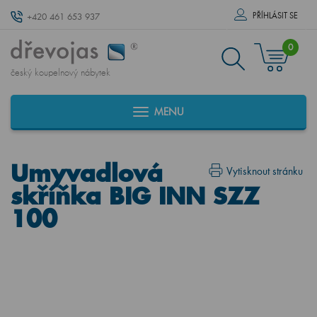
PŘÍHLÁSIT SE
+420 461 653 937
0
český koupelnový nábytek
MENU
Umyvadlová
Vytisknout stránku
skříňka BIG INN SZZ
100