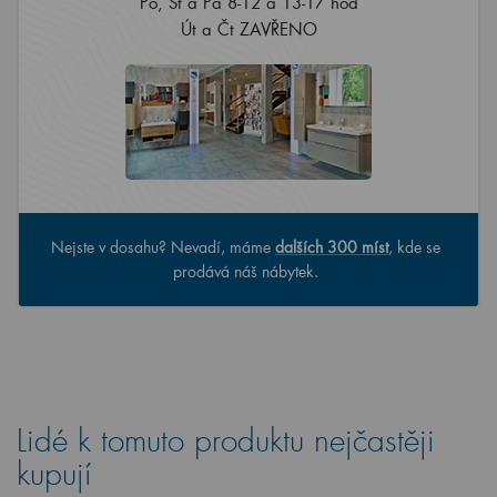
Po, St a Pá 8-12 a 13-17 hod
Út a Čt ZAVŘENO
Nejste v dosahu? Nevadí, máme
dalších 300 míst
, kde se
prodává náš nábytek.
Lidé k tomuto produktu nejčastěji
kupují