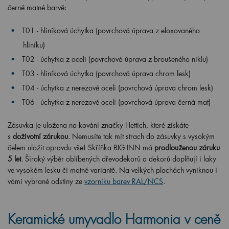
černé matné barvě:
T01 - hliníková úchytka (povrchová úprava z eloxovaného
hliníku)
T02 - úchytka z oceli (povrchová úprava z broušeného niklu)
T03 -
hliníková úchytka (povrchová úprava chrom lesk)
T04 - úchytka z nerezové oceli (povrchová úprava chrom lesk)
T06 - úchytka z nerezové oceli (povrchová úprava černá mat)
Zásuvka je uložena na kování značky Hettich, které získáte
s
doživotní zárukou
. Nemusíte tak mít strach do zásuvky s vysokým
čelem uložit opravdu vše! Skříňka BIG INN má
prodlouženou záruku
5 let
. Široký výběr oblíbených dřevodekorů a dekorů doplňují i laky
ve vysokém lesku či matné variantě. Na velkých plochách vyniknou i
vámi vybrané odstíny ze
vzorníku barev RAL/NCS
.
Keramické umyvadlo Harmonia v ceně