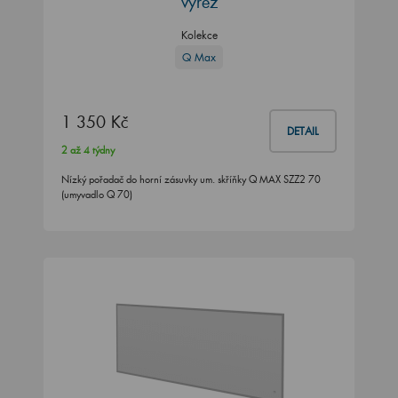
výřez
Kolekce
Q Max
1 350 Kč
DETAIL
2 až 4 týdny
Nízký pořadač do horní zásuvky um. skříňky Q MAX SZZ2 70
(umyvadlo Q 70)