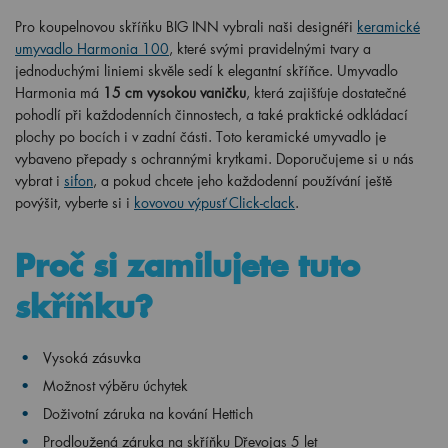
Pro koupelnovou skříňku BIG INN vybrali naši designéři
keramické
umyvadlo Harmonia 100
, které svými pravidelnými tvary a
jednoduchými liniemi skvěle sedí k elegantní skříňce. Umyvadlo
Harmonia má
15 cm vysokou vaničku
, která zajišťuje dostatečné
pohodlí při každodenních činnostech, a také praktické odkládací
plochy po bocích i v zadní části. Toto keramické umyvadlo je
vybaveno přepady s ochrannými krytkami. Doporučujeme si u nás
vybrat i
sifon
, a pokud chcete jeho každodenní používání ještě
povýšit, vyberte si i
kovovou výpusť Click-clack
.
Proč si zamilujete tuto
skříňku?
Vysoká zásuvka
Možnost výběru úchytek
Doživotní záruka na kování Hettich
Prodloužená záruka na skříňku Dřevojas 5 let