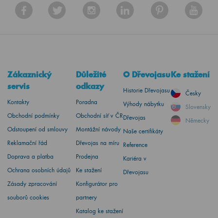
Zákaznický
Důležité
O Dřevojasu
Ke stažení
servis
odkazy
Historie Dřevojasu
Česky
Kontakty
Poradna
Výhody nábytku
Slovensky
Obchodní podmínky
Obchodní síť v ČR
Dřevojas
Německy
Odstoupení od smlouvy
Montážní návody
Naše certifikáty
Reklamační řád
Dřevojas na míru
Reference
Doprava a platba
Prodejna
Kariéra v
Ochrana osobních údajů
Ke stažení
Dřevojasu
Zásady zpracování
Konfigurátor pro
souborů cookies
partnery
Katalog ke stažení