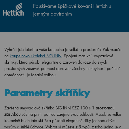
Používáme špičkové kování Hettich s
jemným dovíráním
Vyhráli jste loterii a vaše koupelna je velká a prostorná? Pak vsaďte
na
koupelnovou kolekci BIG INN
. Spojení masivní umyvadlové
skříňky, která působí elegantně a zároveň dokáže do svých
prostorných zásuvek pojmout opravdu všechny nezbytnosti početné
domácnosti, je ideální volbou.
Parametry skříňky
Závěsná umyvadlová skříňka BIG INN SZZ 100 s
1 prostornou
zásuvkou
vás na první pohled zaujme svou velikostí. Avšak ve velké
koupelně bude tato skříňka působit elegantně díky jednoduchým
tvarům a štíhlé úchytce. Vybrat si můžete z 5 typů, z toho jedna je v