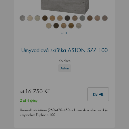
+10
Umyvadlová skříňka ASTON SZZ 100
Kolekce
Aston
16 750 Kč
od
DETAIL
2 až 4 týdny
Umyvadlová skříňka (960x420x450) s 1 zásuvkou a keramickým
umyvadlem Euphoria 100