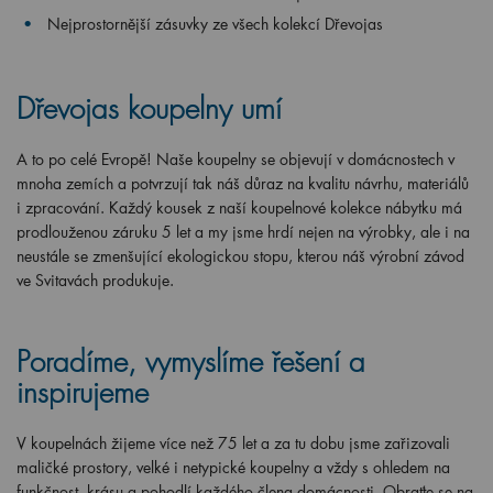
Nejprostornější zásuvky ze všech kolekcí Dřevojas
Dřevojas koupelny umí
A to po celé Evropě! Naše koupelny se objevují v domácnostech v
mnoha zemích a potvrzují tak náš důraz na kvalitu návrhu, materiálů
i zpracování. Každý kousek z naší koupelnové kolekce nábytku má
prodlouženou záruku 5 let a my jsme hrdí nejen na výrobky, ale i na
neustále se zmenšující ekologickou stopu, kterou náš výrobní závod
ve Svitavách produkuje.
Poradíme, vymyslíme řešení a
inspirujeme
V koupelnách žijeme více než 75 let a za tu dobu jsme zařizovali
maličké prostory, velké i netypické koupelny a vždy s ohledem na
funkčnost, krásu a pohodlí každého člena domácnosti. Obraťte se na