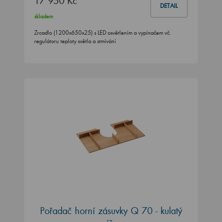
17 950 Kč
DETAIL
skladem
Zrcadlo (1200x650x25) s LED osvětlením a vypínačem vč.
regulátoru teploty světla a stmívání
Pořadač horní zásuvky Q 70 - kulatý