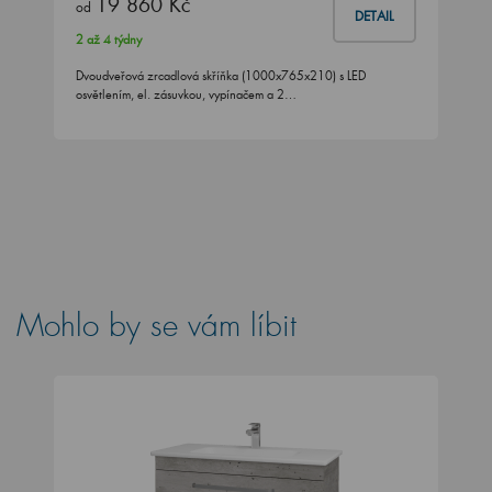
19 860 Kč
od
DETAIL
2 až 4 týdny
Dvoudveřová zrcadlová skříňka (1000x765x210) s LED
osvětlením, el. zásuvkou, vypínačem a 2…
Mohlo by se vám líbit