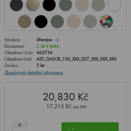
Výrobce:
Dřevojas
i
Dostupnost:
2 až 4 týdny
Objednací číslo
462734
Objednací kód
AST_GA2OE_100_XXX_D27_XXX_XXX_XXX
Záruka:
5 let
Zkopírovat detailní informace
20,830 Kč
17,215 Kč
bez DPH