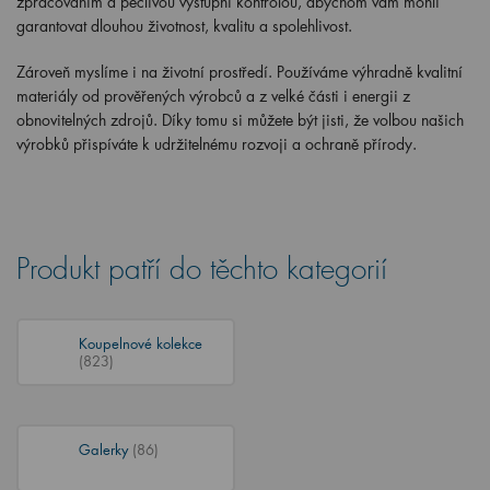
zpracováním a pečlivou výstupní kontrolou, abychom vám mohli
garantovat dlouhou životnost, kvalitu a spolehlivost.
Zároveň myslíme i na životní prostředí. Používáme výhradně kvalitní
materiály
od prověřených výrobců a
z velké části i energii z
obnovitelných zdrojů
. Díky tomu si můžete být jisti, že volbou našich
výrobků přispíváte k udržitelnému rozvoji a ochraně přírody.
Produkt patří do těchto kategorií
Koupelnové kolekce
(823)
Galerky
(86)