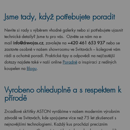
Jsme tady, když potřebujete poradit
Nevíte si rady s výběrem vhodné galerky nebo si potřebujete ujasnit
technické detaily? Jsme tu pro vás. Ozvěte se nám na e-
mail
info@drevojas.cz
, zavolejte na
+420 461 653 937
nebo se
zastavte osobně v našem showroomu ve Svitavách – kolegové vám
rádi a ochotně poradí. Praktické tipy a odpovědi na nejčastější
dotazy najdete také v naší online
Poradně
a inspiraci z reálných
koupelen na
Blogu
.
Vyrobeno ohleduplně a s respektem k
přírodě
Zrcadlové skříňky ASTON vyrábíme v našem moderním výrobním
závodě ve Svitavách, kde spojujeme více než 75 let zkušeností s
nejnovějšími technologiemi. Každý kus prochází precizním