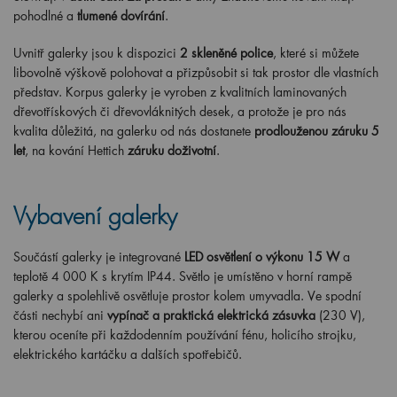
pohodlné a
tlumené dovírání
.
Uvnitř galerky jsou k dispozici
2 skleněné police
, které si můžete
libovolně výškově polohovat a přizpůsobit si tak prostor dle vlastních
představ. Korpus galerky je vyroben z kvalitních laminovaných
dřevotřískových či dřevovláknitých desek, a protože je pro nás
kvalita důležitá, na galerku od nás dostanete
prodlouženou záruku 5
let
, na kování Hettich
záruku doživotní
.
Vybavení galerky
Součástí galerky je integrované
LED osvětlení o výkonu 15 W
a
teplotě 4 000 K s krytím IP44. Světlo je umístěno v horní rampě
galerky a spolehlivě osvětluje prostor kolem umyvadla. Ve spodní
části nechybí ani
vypínač
a
praktická elektrická zásuvka
(230 V),
kterou oceníte při každodenním používání fénu, holicího strojku,
elektrického kartáčku a dalších spotřebičů.