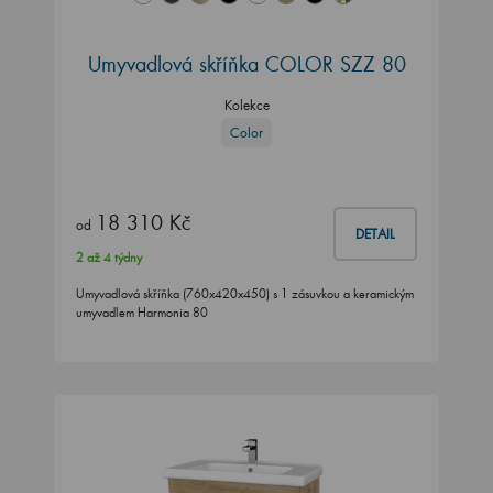
Umyvadlová skříňka COLOR SZZ 80
Kolekce
Color
18 310 Kč
od
DETAIL
2 až 4 týdny
Umyvadlová skříňka (760x420x450) s 1 zásuvkou a keramickým
umyvadlem Harmonia 80