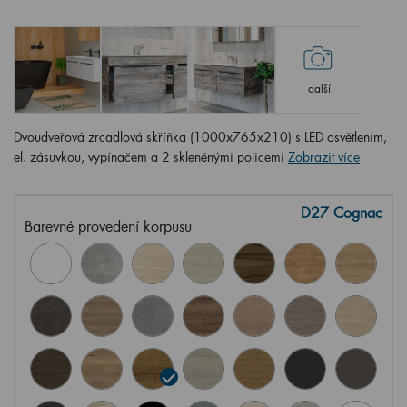
další
Dvoudveřová zrcadlová skříňka (1000x765x210) s LED osvětlením,
el. zásuvkou, vypínačem a 2 skleněnými policemi
Zobrazit více
D27 Cognac
Barevné provedení korpusu