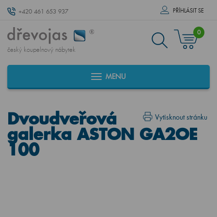
PŘÍHLÁSIT SE
+420 461 653 937
0
český koupelnový nábytek
MENU
Dvoudveřová
Vytisknout stránku
galerka ASTON GA2OE
100