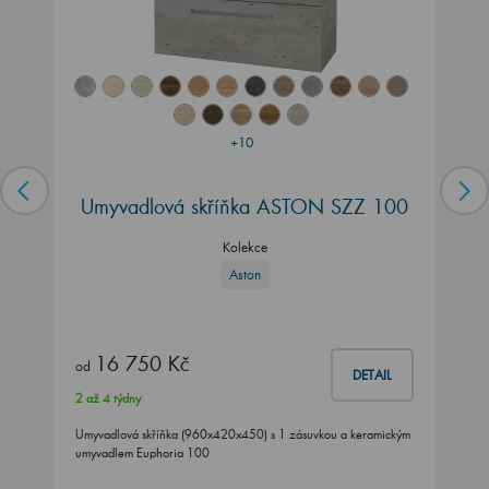
+10
Umyvadlová skříňka ASTON SZZ 100
Kolekce
Aston
16 750 Kč
od
DETAIL
2 až 4 týdny
Umyvadlová skříňka (960x420x450) s 1 zásuvkou a keramickým
umyvadlem Euphoria 100