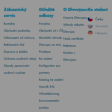
Zákaznický
Důležité
O Dřevojasu
Ke stažení
servis
odkazy
Historie Dřevojasu
Česky
Kontakty
Poradna
Výhody nábytku
Slovensky
Obchodní podmínky
Obchodní síť v ČR
Dřevojas
Německy
Odstoupení od smlouvy
Montážní návody
Naše certifikáty
Reklamační řád
Dřevojas na míru
Reference
Doprava a platba
Prodejna
Kariéra v
Ochrana osobních údajů
Ke stažení
Dřevojasu
Zásady zpracování
Konfigurátor pro
souborů cookies
partnery
Katalog ke stažení
Vzorník RAL
Whistleblowing
Environmentální
politika