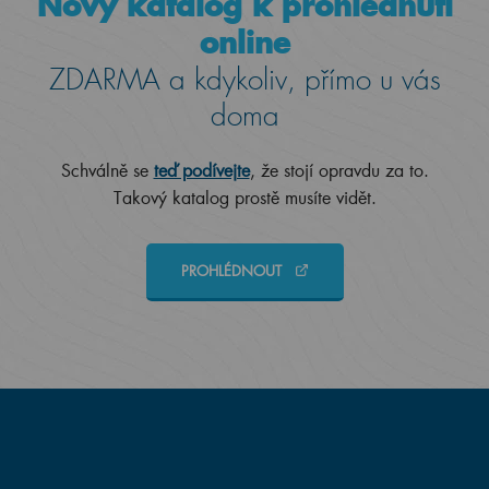
Nový katalog k prohlédnutí
online
ZDARMA a kdykoliv, přímo u vás
doma
Schválně se
teď podívejte
, že stojí opravdu za to.
Takový katalog prostě musíte vidět.
PROHLÉDNOUT