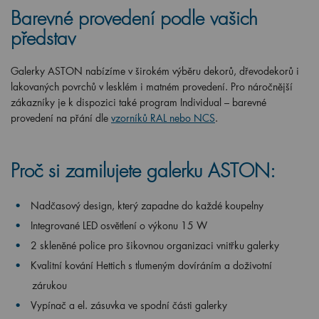
Barevné provedení podle vašich
představ
Galerky ASTON nabízíme v širokém výběru dekorů, dřevodekorů i
lakovaných povrchů v lesklém i matném provedení. Pro náročnější
zákazníky je k dispozici také program Individual – barevné
provedení na přání dle
vzorníků RAL nebo NCS
.
Proč si zamilujete galerku ASTON:
Nadčasový design, který zapadne do každé koupelny
Integrované LED osvětlení o výkonu 15 W
2 skleněné police pro šikovnou organizaci vnitřku galerky
Kvalitní kování Hettich s tlumeným dovíráním a doživotní
zárukou
Vypínač a el. zásuvka ve spodní části galerky