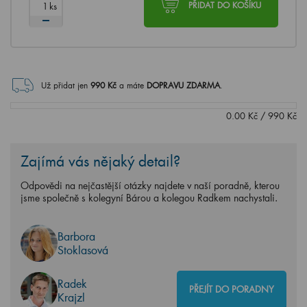
ks
PŘIDAT DO KOŠÍKU
Už přidat jen
990
Kč
a máte
DOPRAVU ZDARMA
.
0.00
Kč
/
990
Kč
Zajímá vás nějaký detail?
Odpovědi na nejčastější otázky najdete v naší poradně, kterou
jsme společně s kolegyní Bárou a kolegou Radkem nachystali.
Barbora
Stoklasová
Radek
PŘEJÍT DO PORADNY
Krajzl