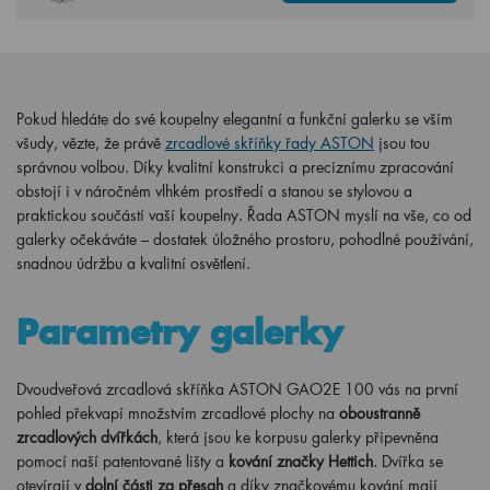
Pokud hledáte do své koupelny elegantní a funkční galerku se vším
všudy, vězte, že právě
zrcadlové skříňky řady ASTON
jsou tou
správnou volbou. Díky kvalitní konstrukci a preciznímu zpracování
obstojí i v náročném vlhkém prostředí a stanou se stylovou a
praktickou součástí vaší koupelny. Řada ASTON myslí na vše, co od
galerky očekáváte – dostatek úložného prostoru, pohodlné používání,
snadnou údržbu a kvalitní osvětlení.
Parametry galerky
Dvoudveřová zrcadlová skříňka ASTON GAO2E 100 vás na první
pohled překvapí množstvím zrcadlové plochy na
oboustranně
zrcadlových dvířkách
, která jsou ke korpusu galerky připevněna
pomocí naší patentované lišty a
kování značky Hettich
. Dvířka se
otevírají v
dolní části za přesah
a díky značkovému kování mají