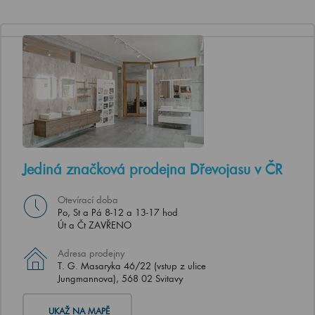
Jediná značková prodejna Dřevojasu v ČR
Otevírací doba
Po, St a Pá 8-12 a 13-17 hod
Út a Čt ZAVŘENO
Adresa prodejny
T. G. Masaryka 46/22 (vstup z ulice
Jungmannova), 568 02 Svitavy
UKAŽ NA MAPĚ