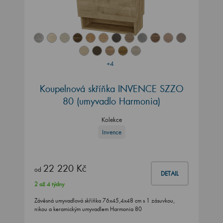
+4
Koupelnová skříňka INVENCE SZZO
80 (umyvadlo Harmonia)
Kolekce
Invence
22 220 Kč
od
DETAIL
2 až 4 týdny
Závěsná umyvadlová skříňka 76x45,4x48 cm s 1 zásuvkou,
nikou a keramickým umyvadlem Harmonia 80