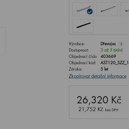
Výrobce:
Dřevojas
i
Dostupnost:
3 až 5 týdnů
Objednací číslo
403669
Objednací kód
AST120_SZZ_
Záruka:
5 let
Zkopírovat detailní informace
26,320 Kč
21,752 Kč
bez DPH