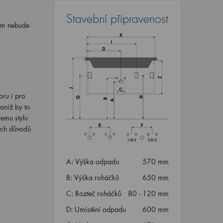
Stavební připravenost
vám nebude
oru i pro
aniž by to
emu stylu
ých důvodů
A: Výška odpadu
570 mm
B: Výška roháčků
650 mm
C: Rozteč roháčků
80 - 120 mm
D: Umístění odpadu
600 mm