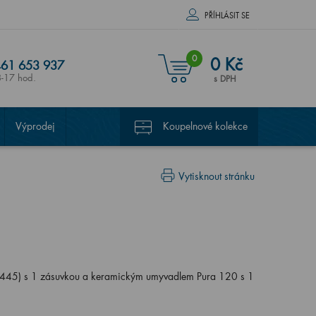
PŘÍHLÁSIT SE
0
0 Kč
61 653 937
8-17 hod.
s DPH
Výprodej
Koupelnové kolekce
Vytisknout stránku
45) s 1 zásuvkou a keramickým umyvadlem Pura 120 s 1