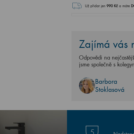
Už přidat jen
990
Kč
a máte
D
Zajímá vás n
Odpovědi na nejčastějš
jsme společně s kolegy
Barbora
Stoklasová
Nadstand