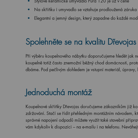
Stylové keramické umyvadlo Pura 120 je už v ceně
Na skříňku i umyvadlo se vztahuje prodloužená záruka 
Elegantní a jemný design, který zapadne do každé mod
Spolehněte se na kvalitu Dřevojas
Při výběru koupelnového nábytku doporučujeme hledět jak na
koupelně totiž často znemožní běžný chod domácnosti, proto
dbáme. Pod pečlivým dohledem je vstupní materiál, úpravy, l
Jednoduchá montáž
Koupelnové skříňky Dřevojas doručujeme zákazníkům již kom
zdržování. Stačí se řídit přehledným montážním návodem, kt
správné napojení odpadů můžete využít také stavební připrave
vám kdykoliv k dispozici – na e-mailu i na telefonu. Neváhejt