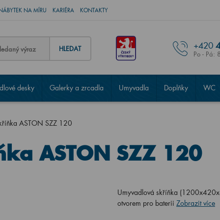
NÁBYTEK NA MÍRU
KARIÉRA
KONTAKTY
+420
4
HLEDAT
Po - Pá: 
lové desky
Galerky a zrcadla
Umyvadla
Doplňky
WC
kříňka ASTON SZZ 120
ňka ASTON SZZ 120
Umyvadlová skříňka (1200x420x4
otvorem pro baterii
Zobrazit více