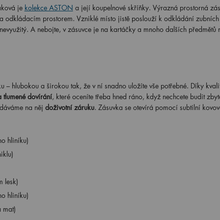
aková je
kolekce ASTON
a její koupelnové skříňky. Výrazná prostorná zá
 odkládacím prostorem. Vzniklé místo jistě poslouží k odkládání zubních
nevyužitý. A nebojte, v zásuvce je na kartáčky a mnoho dalších předmětů m
hlubokou a širokou tak, že v ní snadno uložíte vše potřebné. Díky kvali
a tlumené dovírání
, které oceníte třeba hned ráno, když nechcete budit zbyt
, dáváme na něj
doživotní záruku
. Zásuvka se otevírá pomocí subtilní kovov
o hliníku)
iklu)
 lesk)
o hliníku)
á mat)