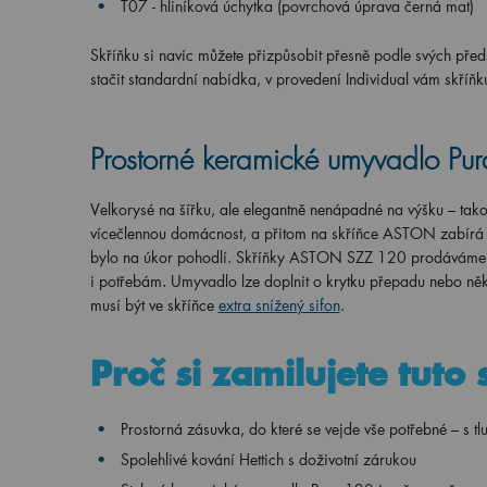
T07 - hliníková úchytka (povrchová úprava černá mat)
Skříňku si navíc můžete přizpůsobit přesně podle svých pře
stačit standardní nabídka, v provedení Individual vám skříň
Prostorné keramické umyvadlo Pu
Velkorysé na šířku, ale elegantně nenápadné na výšku – tak
vícečlennou domácnost, a přitom na skříňce ASTON zabírá n
bylo na úkor pohodlí. Skříňky ASTON SZZ 120 prodáváme
i potřebám.
Umyvadlo lze doplnit o krytku přepadu nebo něk
musí být ve skříňce
extra snížený sifon
.
Proč si zamilujete tuto 
Prostorná zásuvka, do které se vejde vše potřebné – s 
Spolehlivé kování Hettich s doživotní zárukou