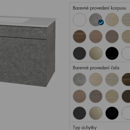
Barevné provedení korpusu
Barevné provedení čela
Typ úchytky