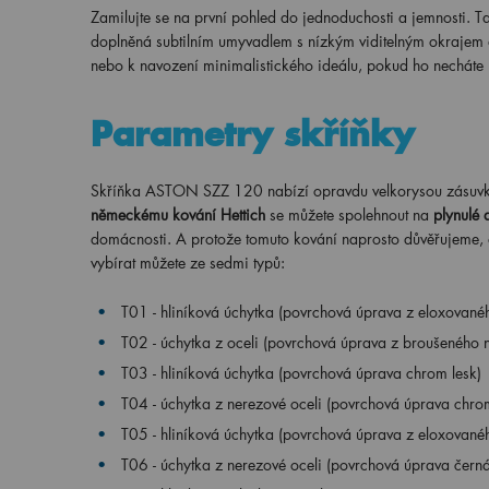
Zamilujte se na první pohled do jednoduchosti a jemnosti. T
doplněná subtilním umyvadlem s nízkým viditelným okrajem a
nebo k navození minimalistického ideálu, pokud ho necháte 
Parametry skříňky
Skříňka ASTON SZZ 120 nabízí opravdu velkorysou zásuvku – 
německému kování Hettich
se můžete spolehnout na
plynulé 
domácnosti. A protože tomuto kování naprosto důvěřujeme
vybírat můžete ze sedmi typů:
T01 - hliníková úchytka (povrchová úprava z eloxovanéh
T02 - úchytka z oceli (povrchová úprava z broušeného n
T03 - hliníková úchytka (povrchová úprava chrom lesk)
T04 - úchytka z nerezové oceli (povrchová úprava chrom
T05 - hliníková úchytka (povrchová úprava z eloxovanéh
T06 - úchytka z nerezové oceli (povrchová úprava čern