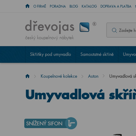
O FIRMĚ
PORADNA
BLOG
KATALOG
DOPRAVA A PLATBA
český koupelnový nábytek
Skříňky pod umyvadlo
Samostatné skříně
Umyvad
Koupelnové kolekce
Aston
Umyvadlová s
Umyvadlová skří
SNÍŽENÝ SIFON