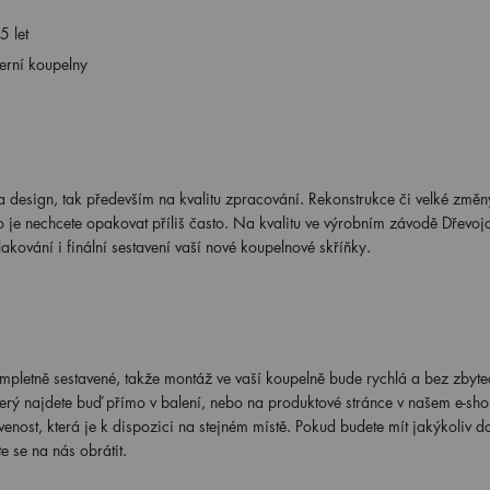
5 let
erní koupelny
 design, tak především na kvalitu zpracování. Rekonstrukce či velké změn
 je nechcete opakovat příliš často. Na kvalitu ve výrobním závodě Dřevoj
akování i finální sestavení vaší nové koupelnové skříňky.
pletně sestavené, takže montáž ve vaší koupelně bude rychlá a bez zbyt
erý najdete buď přímo v balení, nebo na produktové stránce v našem e-sho
nost, která je k dispozici na stejném místě. Pokud budete mít jakýkoliv d
e se na nás obrátit.