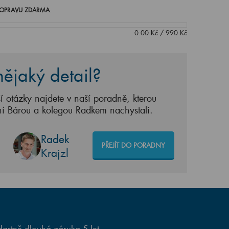
OPRAVU ZDARMA
.
0.00
Kč
/
990
Kč
ějaký detail?
í otázky najdete v naší poradně, kterou
ní Bárou a kolegou Radkem nachystali.
Radek
PŘEJÍT DO PORADNY
Krajzl
artně dlouhá záruka 5 let