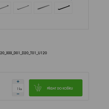
120_XXX_D01_D20_T01_U120
ks
PŘIDAT DO KOŠÍKU