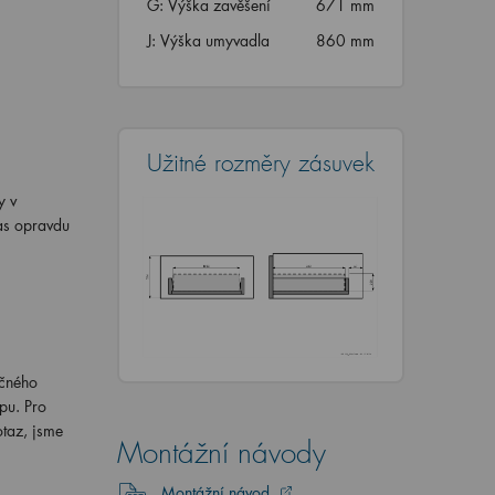
G: Výška zavěšení
671 mm
J: Výška umyvadla
860 mm
Užitné rozměry zásuvek
y v
as opravdu
ečného
pu. Pro
otaz, jsme
Montážní návody
Montážní návod