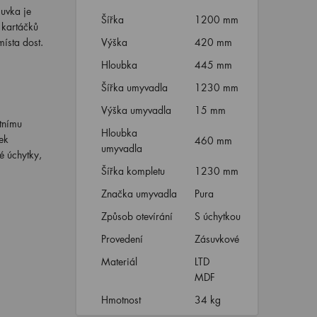
suvka je
Šířka
1200 mm
 kartáčků
ísta dost.
Výška
420 mm
Hloubka
445 mm
Šířka umyvadla
1230 mm
Výška umyvadla
15 mm
tnímu
Hloubka
ek
460 mm
umyvadla
é úchytky,
Šířka kompletu
1230 mm
Značka umyvadla
Pura
Způsob otevírání
S úchytkou
Provedení
Zásuvkové
Materiál
LTD
MDF
Hmotnost
34 kg