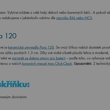
dstav. Vybírat můžete z celé řady dekorů nebo barevných laků.. A pokud 
ku nalakujeme v jakémkoliv odstínu dle
vzorníku RAL nebo NCS
.
ra 120
ové je
keramické umyvadlo Pura 120
. Se svoji šířkou nabízí dostatek prost
a výšku pouhých 1,5 cm. Díky své nízké siluetě působí lehce a moderně, 
 také ve
variantě se dvěma otvory pro baterii
– podle toho, co vyhovuje vaš
terou z našich
kovových výpustí typu Click-Clack
.
Upozornění
. Z technick
skříňku:
tlumeným dovíráním