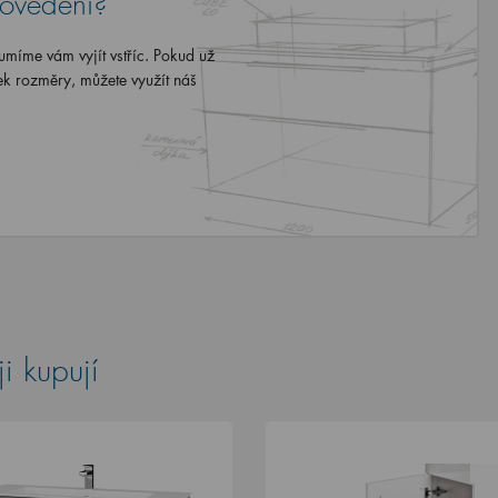
rovedení?
míme vám vyjít vstříc. Pokud už
ek rozměry, můžete využít náš
i kupují