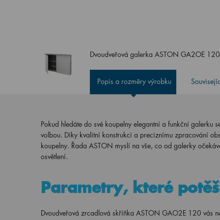
Dvoudveřová galerka ASTON GA2OE 12
Popis a rozměry výrobku
Souvisejí
Pokud hledáte do své koupelny elegantní a funkční galerku se
volbou. Díky kvalitní konstrukci a preciznímu zpracování obs
koupelny. Řada ASTON myslí na vše, co od galerky očekávát
osvětlení.
Parametry, které potě
Dvoudveřová zrcadlová skříňka ASTON GAO2E 120 vás na p