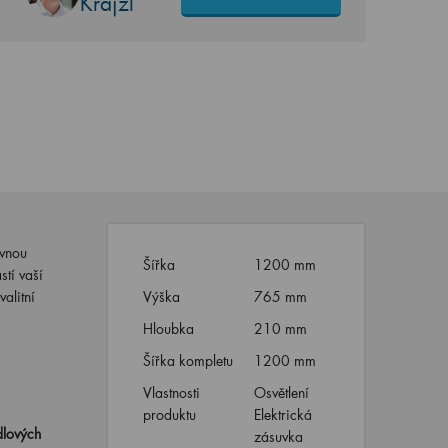
Krajzl
ávnou
Šířka
1200 mm
stí vaší
alitní
Výška
765 mm
Hloubka
210 mm
Šířka kompletu
1200 mm
Vlastnosti
Osvětlení
produktu
Elektrická
dlových
zásuvka