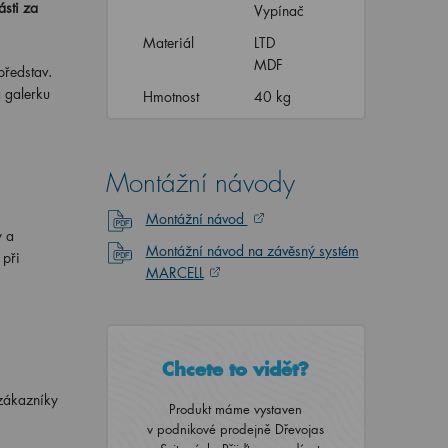
ásti za
Vypínač
Materiál
LTD
MDF
představ.
a galerku
Hmotnost
40 kg
Montážní návody
Montážní návod
y a
Montážní návod na závěsný systém
 při
MARCELL
Chcete to vidět?
zákazníky
Produkt máme vystaven
v podnikové prodejně Dřevojas