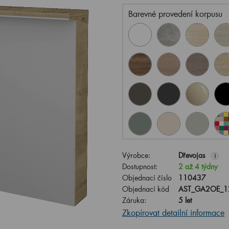
Barevné provedení korpusu
Výrobce:
Dřevojas
i
Dostupnost:
2 až 4 týdny
Objednací číslo
110437
Objednací kód
AST_GA2OE_1
Záruka:
5 let
Zkopírovat detailní informace