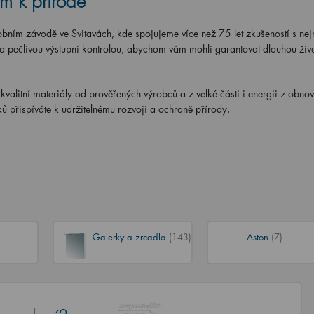
m k přírodě
ím závodě ve Svitavách, kde spojujeme více než 75 let zkušeností s nej
 pečlivou výstupní kontrolou, abychom vám mohli garantovat dlouhou živo
kvalitní materiály
od prověřených výrobců a
z velké části i energii z obnov
bků přispíváte k udržitelnému rozvoji a ochraně přírody.
Galerky a zrcadla
(143)
Aston
(7)