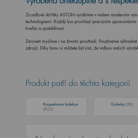
Vyrobeno ohleduplně a s respekte
Zrcadlové skříňky ASTON vyrábíme v našem moderním výrobn
technologiemi. Každý kus prochází precizním zpracováním a
kvalitu a spolehlivost.
Zároveň myslíme i na životní prostředí. Používáme výhradně 
zdrojů
. Díky tomu si můžete být jisti, že volbou našich výro
Produkt patří do těchto kategorií
Koupelnové kolekce
Galerky
(86)
(823)