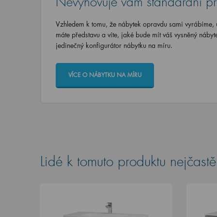
Nevyhovuje vám standardní p
Vzhledem k tomu, že nábytek opravdu sami vyrábíme, u
máte představu a víte, jaké bude mít váš vysněný nábyt
jedinečný konfigurátor nábytku na míru.
VÍCE O NÁBYTKU NA MÍRU
Lidé k tomuto produktu nejčastěj