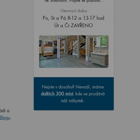
ve Svitavách. Přijďte se podívat..
Otevírací doba
Po, St a Pá 8-12 a 13-17 hod
Út a Čt ZAVŘENO
Nejste v dosahu? Nevadí, máme
dalších 300 míst
, kde se prodává
náš nábytek.
ádi a
Blogu
.