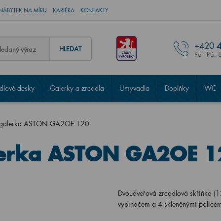
NÁBYTEK NA MÍRU
KARIÉRA
KONTAKTY
+420
4
HLEDAT
Po - Pá: 
lové desky
Galerky a zrcadla
Umyvadla
Doplňky
WC
 galerka ASTON GA2OE 120
lerka ASTON GA2OE 1
Dvoudveřová zrcadlová skříňka (1
vypínačem a 4 skleněnými police