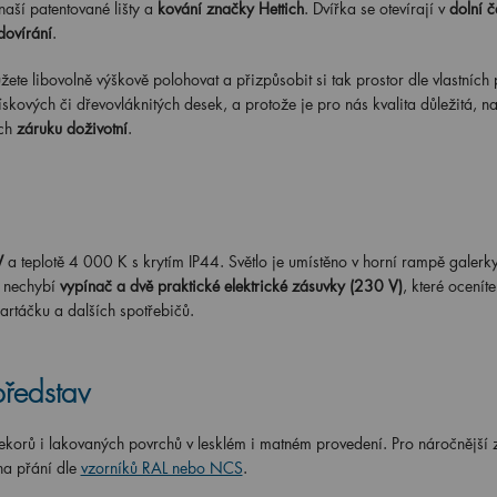
aší patentované lišty a
kování značky Hettich
. Dvířka se otevírají v
dolní č
dovírání
.
ůžete libovolně výškově polohovat a přizpůsobit si tak prostor dle vlastních 
skových či dřevovláknitých desek, a protože je pro nás kvalita důležitá, n
ch
záruku doživotní
.
W
a teplotě 4 000 K s krytím IP44. Světlo je umístěno v horní rampě galerk
i nechybí
vypínač a dvě praktické elektrické zásuvky (230 V)
, které oceníte
artáčku a dalších spotřebičů.
představ
orů i lakovaných povrchů v lesklém i matném provedení. Pro náročnější 
na přání dle
vzorníků RAL nebo NCS
.