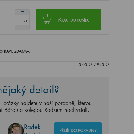
ks
PŘIDAT DO KOŠÍKU
OPRAVU ZDARMA
.
0.00
Kč
/
990
Kč
ějaký detail?
í otázky najdete v naší poradně, kterou
ní Bárou a kolegou Radkem nachystali.
Radek
PŘEJÍT DO PORADNY