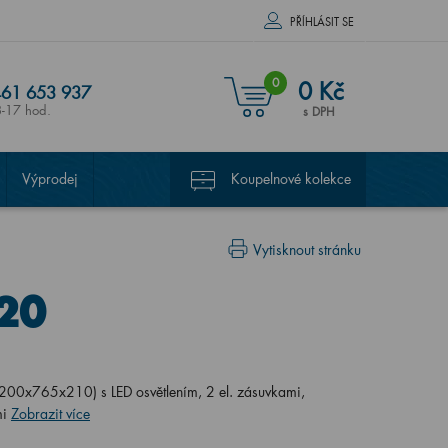
PŘÍHLÁSIT SE
0
0 Kč
61 653 937
8-17 hod.
s DPH
Výprodej
Koupelnové kolekce
Vytisknout stránku
20
200x765x210) s LED osvětlením, 2 el. zásuvkami,
mi
Zobrazit více