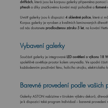
dvířkách
, která jsou ke korpusu galerky připevněna pomocí n
přesah
a díky značkovému kování mají pohodlné a
tlumené 
Uvnitř galerky jsou k dispozici
4
skleněné police
, které si m
Korpus galerky je vyroben z kvalitních laminovaných dřevotří
od nás dostanete
prodlouženou záruku 5 let
, na kování Hetti
Vybavení galerky
Součástí galerky je integrované
LED osvětlení o výkonu 18 
spolehlivě osvětluje prostor kolem umyvadla. Ve spodní část
každodenním používání fénu, holicího strojku, elektrického k
Barevné provedení podle vašich 
Galerky ASTON nabízíme v širokém výběru dekorů, dřevodek
je k dispozici také program Individual – barevné provedení 