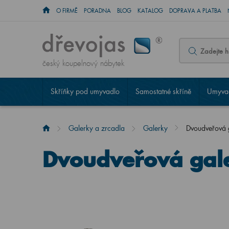
O FIRMĚ
PORADNA
BLOG
KATALOG
DOPRAVA A PLATBA
český koupelnový nábytek
Skříňky pod umyvadlo
Samostatné skříně
Umyvad
Galerky a zrcadla
Galerky
Dvoudveřová
Dvoudveřová ga