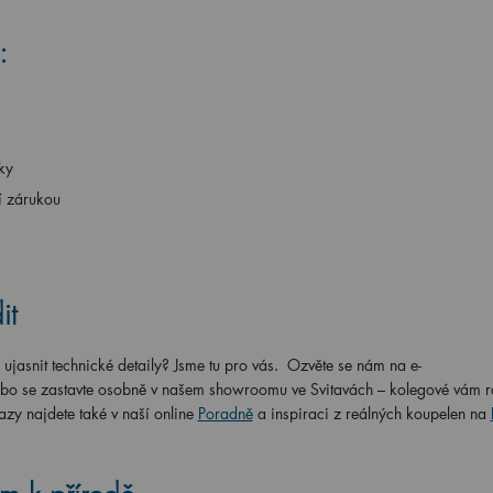
:
ky
í zárukou
it
ujasnit technické detaily? Jsme tu pro vás. Ozvěte se nám na e-
bo se zastavte osobně v našem showroomu ve Svitavách – kolegové vám r
azy najdete také v naší online
Poradně
a inspiraci z reálných koupelen na