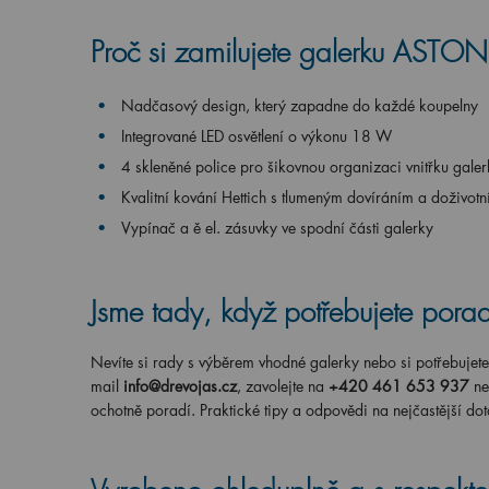
Proč si zamilujete galerku ASTON
Nadčasový design, který zapadne do každé koupelny
Integrované LED osvětlení o výkonu 18 W
4 skleněné police pro šikovnou organizaci vnitřku galer
Kvalitní kování Hettich s tlumeným dovíráním a doživotn
Vypínač a ě el. zásuvky ve spodní části galerky
Jsme tady, když potřebujete porad
Nevíte si rady s výběrem vhodné galerky nebo si potřebujete 
mail
info@drevojas.cz
, zavolejte na
+420 461 653 937
ne
ochotně poradí. Praktické tipy a odpovědi na nejčastější dot