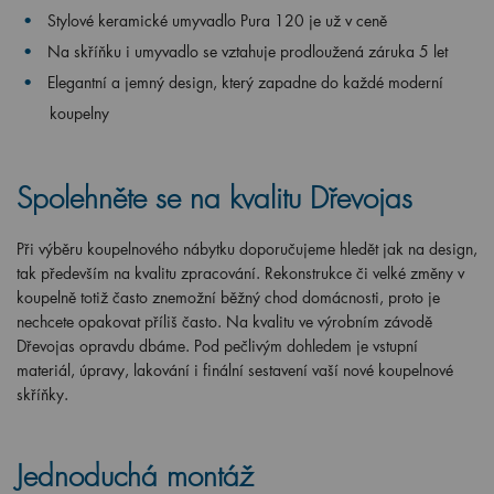
Stylové keramické umyvadlo Pura 120 je už v ceně
Na skříňku i umyvadlo se vztahuje prodloužená záruka 5 let
Elegantní a jemný design, který zapadne do každé moderní
koupelny
Spolehněte se na kvalitu Dřevojas
Při výběru koupelnového nábytku doporučujeme hledět jak na design,
tak především na kvalitu zpracování. Rekonstrukce či velké změny v
koupelně totiž často znemožní běžný chod domácnosti, proto je
nechcete opakovat příliš často. Na kvalitu ve výrobním závodě
Dřevojas opravdu dbáme. Pod pečlivým dohledem je vstupní
materiál, úpravy, lakování i finální sestavení vaší nové koupelnové
skříňky.
Jednoduchá montáž