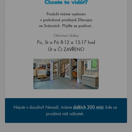
Chcete to vidět?
Produkt máme vystaven
v podnikové prodejně Dřevojas
ve Svitavách. Přijďte se podívat..
Otevírací doba
Po, St a Pá 8-12 a 13-17 hod
Út a Čt ZAVŘENO
Nejste v dosahu? Nevadí, máme
dalších 300 míst
, kde se
prodává náš nábytek.