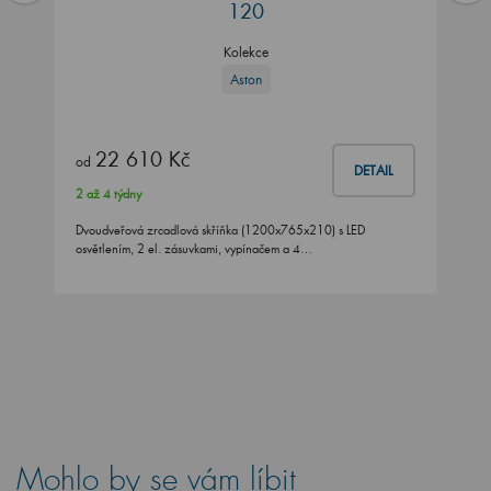
120
Kolekce
Aston
22 610 Kč
od
DETAIL
2 až 4 týdny
Dvoudveřová zrcadlová skříňka (1200x765x210) s LED
osvětlením, 2 el. zásuvkami, vypínačem a 4…
Mohlo by se vám líbit