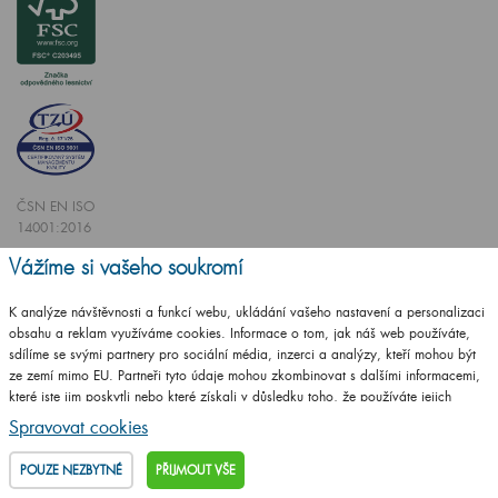
ČSN EN ISO
14001:2016
ČSN EN ISO
Vážíme si vašeho soukromí
9001:2016
K analýze návštěvnosti a funkcí webu, ukládání vašeho nastavení a personalizaci
obsahu a reklam využíváme cookies. Informace o tom, jak náš web používáte,
sdílíme se svými partnery pro sociální média, inzerci a analýzy, kteří mohou být
ze zemí mimo EU. Partneři tyto údaje mohou zkombinovat s dalšími informacemi,
které jste jim poskytli nebo které získali v důsledku toho, že používáte jejich
Vytvořilo studio
CZECHGROUP.cz
služby.
Podrobné informace
Spravovat cookies
© 2009 - 2025 Koupelnový nábytek Dřevojas v. d.,
Všechna práva vyhrazena
POUZE NEZBYTNÉ
PŘIJMOUT VŠE