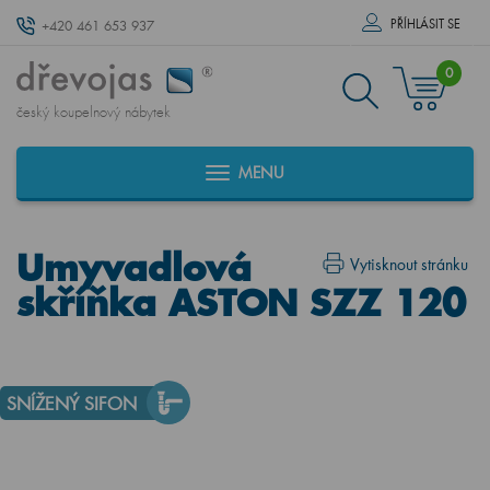
PŘÍHLÁSIT SE
+420 461 653 937
0
český koupelnový nábytek
MENU
Umyvadlová
Vytisknout stránku
skříňka ASTON SZZ 120
SNÍŽENÝ SIFON