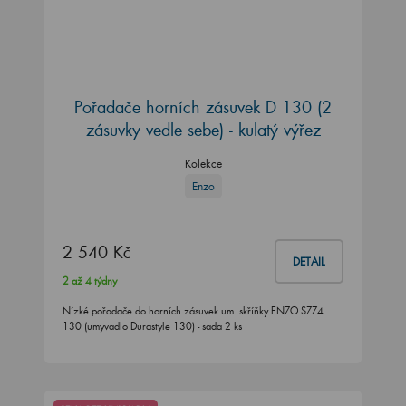
Pořadače horních zásuvek D 130 (2
zásuvky vedle sebe) - kulatý výřez
Kolekce
Enzo
2 540 Kč
DETAIL
2 až 4 týdny
Nízké pořadače do horních zásuvek um. skříňky ENZO SZZ4
130 (umyvadlo Durastyle 130) - sada 2 ks