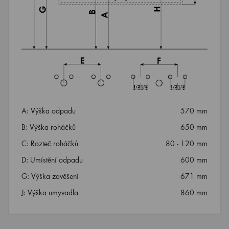
A: Výška odpadu
570 mm
B: Výška roháčků
650 mm
C: Rozteč roháčků
80 - 120 mm
D: Umístění odpadu
600 mm
G: Výška zavěšení
671 mm
J: Výška umyvadla
860 mm