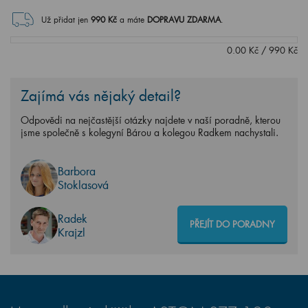
Už přidat jen
990
Kč
a máte
DOPRAVU ZDARMA
.
0.00
Kč
/
990
Kč
Zajímá vás nějaký detail?
Odpovědi na nejčastější otázky najdete v naší poradně, kterou
jsme společně s kolegyní Bárou a kolegou Radkem nachystali.
Barbora
Stoklasová
Radek
PŘEJÍT DO PORADNY
Krajzl