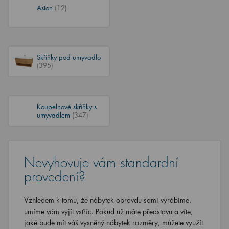
Aston
(12)
Skříňky pod umyvadlo
(395)
Koupelnové skříňky s
umyvadlem
(347)
Nevyhovuje vám standardní
provedení?
Vzhledem k tomu, že nábytek opravdu sami vyrábíme,
umíme vám vyjít vstříc. Pokud už máte představu a víte,
jaké bude mít váš vysněný nábytek rozměry, můžete využít