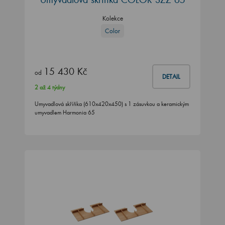
Kolekce
Color
15 430 Kč
od
DETAIL
2 až 4 týdny
Umyvadlová skříňka (610x420x450) s 1 zásuvkou a keramickým
umyvadlem Harmonia 65