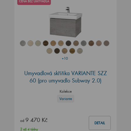
CENA BEZ UMYVADLA
+10
Umyvadlová skříňka VARIANTE SZZ
60
(pro umyvadlo Subway 2.0)
Kolekce
Variante
9 470 Kč
od
DETAIL
2 až 4 týdny