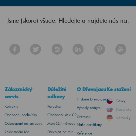
Jsme (skoro) všude. Hledejte a najdete nás na:
Zákaznický
Důležité
O Dřevojasu
Ke stažení
servis
odkazy
Historie Dřevojasu
Česky
Kontakty
Poradna
Výhody nábytku
Slovensky
Obchodní podmínky
Obchodní síť v ČR
Dřevojas
Německy
Odstoupení od smlouvy
Montážní návody
Naše certifikáty
Reklamační řád
Dřevojas na míru
Reference