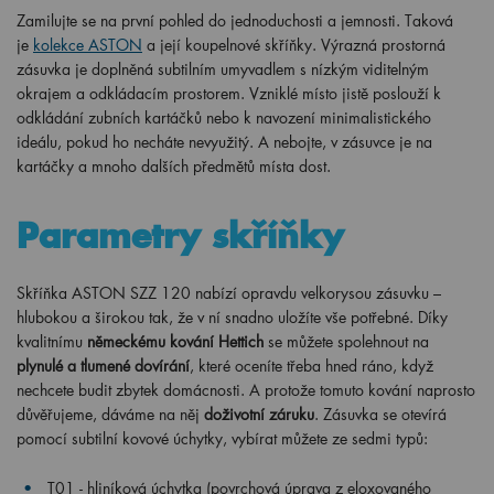
Zamilujte se na první pohled do jednoduchosti a jemnosti. Taková
je
kolekce ASTON
a její koupelnové skříňky. Výrazná prostorná
zásuvka je doplněná subtilním umyvadlem s nízkým viditelným
okrajem a odkládacím prostorem. Vzniklé místo jistě poslouží k
odkládání zubních kartáčků nebo k navození minimalistického
ideálu, pokud ho necháte nevyužitý. A nebojte, v zásuvce je na
kartáčky a mnoho dalších předmětů místa dost.
Parametry skříňky
Skříňka ASTON SZZ 120 nabízí opravdu velkorysou zásuvku –
hlubokou a širokou tak, že v ní snadno uložíte vše potřebné. Díky
kvalitnímu
německému kování Hettich
se můžete spolehnout na
plynulé a tlumené dovírání
, které oceníte třeba hned ráno, když
nechcete budit zbytek domácnosti. A protože tomuto kování naprosto
důvěřujeme, dáváme na něj
doživotní záruku
. Zásuvka se otevírá
pomocí subtilní kovové úchytky, vybírat můžete ze sedmi typů:
T01 - hliníková úchytka (povrchová úprava z eloxovaného