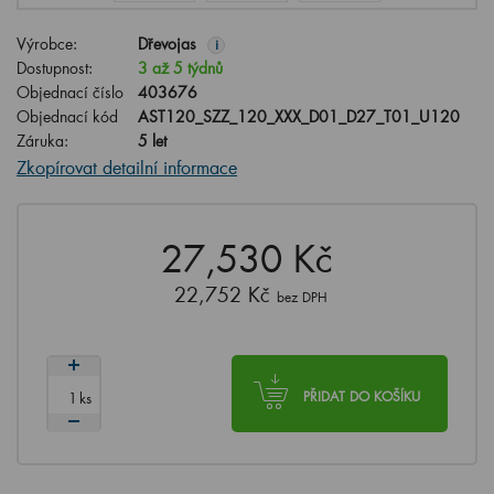
Výrobce:
Dřevojas
i
Dostupnost:
3 až 5 týdnů
Objednací číslo
403676
Objednací kód
AST120_SZZ_120_XXX_D01_D27_T01_U120
Záruka:
5 let
Zkopírovat detailní informace
27,530 Kč
22,752 Kč
bez DPH
ks
PŘIDAT DO KOŠÍKU