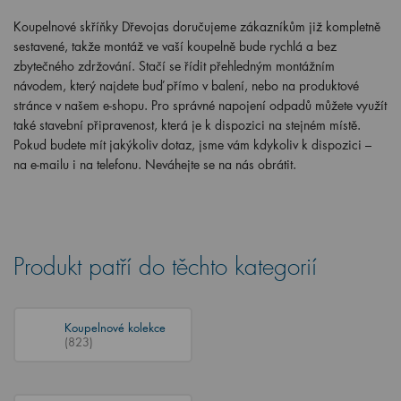
Koupelnové skříňky Dřevojas doručujeme zákazníkům již kompletně
sestavené, takže montáž ve vaší koupelně bude rychlá a bez
zbytečného zdržování. Stačí se řídit přehledným montážním
návodem, který najdete buď přímo v balení, nebo na produktové
stránce v našem e-shopu. Pro správné napojení odpadů můžete využít
také stavební připravenost, která je k dispozici na stejném místě.
Pokud budete mít jakýkoliv dotaz, jsme vám kdykoliv k dispozici –
na e-mailu i na telefonu. Neváhejte se na nás obrátit.
Produkt patří do těchto kategorií
Koupelnové kolekce
(823)