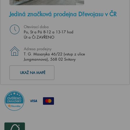
Jediná značková prodejna Dřevojasu v ČR
Otevírací doba
Po, St a Pá 8-12 a 13-17 hod
Út a Čt ZAVŘENO
Adresa prodejny
T. G. Masaryka 46/22 (vstup z ulice
Jungmannova), 568 02 Svitavy
UKAŽ NA MAPĚ