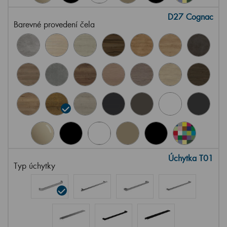
D27 Cognac
Barevné provedení čela
Úchytka T01
Typ úchytky