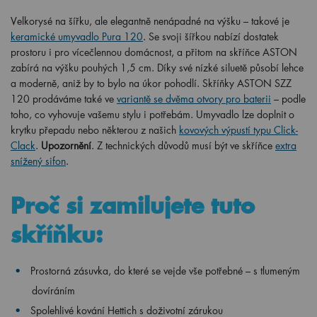
Velkorysé na šířku, ale elegantně nenápadné na výšku – takové je
keramické umyvadlo Pura 120
. Se svoji šířkou nabízí dostatek
prostoru i pro vícečlennou domácnost, a přitom na skříňce ASTON
zabírá na výšku pouhých 1,5 cm. Díky své nízké siluetě působí lehce
a moderně, aniž by to bylo na úkor pohodlí. Skříňky ASTON SZZ
120 prodáváme také ve
variantě se dvěma otvory pro baterii
– podle
toho, co vyhovuje vašemu stylu i potřebám.
Umyvadlo lze doplnit o
krytku přepadu nebo některou z našich
kovových výpustí typu Click-
Clack
.
Upozornění
. Z technických důvodů musí být ve skříňce
extra
snížený sifon
.
Proč si zamilujete tuto
skříňku:
Prostorná zásuvka, do které se vejde vše potřebné – s tlumeným
dovíráním
Spolehlivé kování Hettich s doživotní zárukou