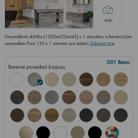
další
Umyvadlová skříňka (1200x420x445) s 1 zásuvkou a keramickým
umyvadlem Pura 120 s 1 otvorem pro baterii
Zobrazit více
D01 Beton
Barevné provedení korpusu