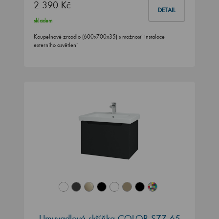
2 390 Kč
DETAIL
skladem
Koupelnové zrcadlo (600x700x35) s možností instalace
externího osvětlení
Umyvadlová skříňka COLOR SZZ 65