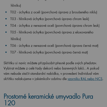
hliníku)
T02 - úchytka z oceli (povrchová úprava z broušeného niklu)
T03 - hliníková úchytka (povrchová úprava chrom lesk)
T04 - úchytka z nerezové oceli (povrchová úprava chrom lesk)
T05 - hliníková úchytka (povrchová úprava z eloxovaného
hliníku)
T06 - úchytka z nerezové oceli (povrchová úprava černá mat)
T07 - hliníková úchytka (povrchová úprava černá mat)
Skříňku si navíc můžete přizpůsobit přesně podle svých představ.
Vybírat můžete z celé řady dekorů nebo barevných laků.. A pokud
vám nebude stačit standardní nabídka, v provedení Individual vám
skříňku nalakujeme v jakémkoliv odstínu dle
vzorníku RAL nebo NCS
.
Prostorné keramické umyvadlo Pura
120