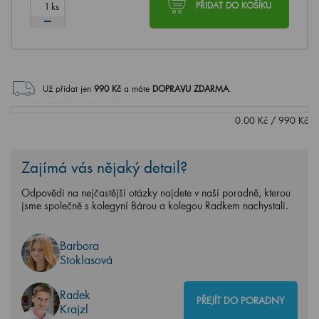
ks
PŘIDAT DO KOŠÍKU
Už přidat jen
990
Kč
a máte
DOPRAVU ZDARMA
.
0.00
Kč
/
990
Kč
Zajímá vás nějaký detail?
Odpovědi na nejčastější otázky najdete v naší poradně, kterou
jsme společně s kolegyní Bárou a kolegou Radkem nachystali.
Barbora
Stoklasová
Radek
PŘEJÍT DO PORADNY
Krajzl