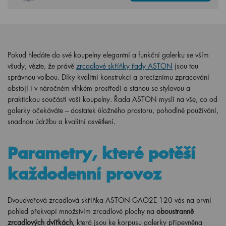
Pokud hledáte do své koupelny elegantní a funkční galerku se vším
všudy, vězte, že právě
zrcadlové skříňky řady ASTON
jsou tou
správnou volbou. Díky kvalitní konstrukci a preciznímu zpracování
obstojí i v náročném vlhkém prostředí a stanou se stylovou a
praktickou součástí vaší koupelny. Řada ASTON myslí na vše, co od
galerky očekáváte – dostatek úložného prostoru, pohodlné používání,
snadnou údržbu a kvalitní osvětlení.
Parametry, které potěší
každodenní provoz
Dvoudveřová zrcadlová skříňka ASTON GAO2E 120 vás na první
pohled překvapí množstvím zrcadlové plochy na
oboustranně
zrcadlových dvířkách
, která jsou ke korpusu galerky připevněna