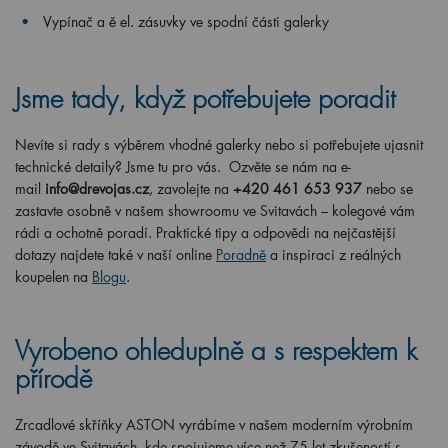
Vypínač a ě el. zásuvky ve spodní části galerky
Jsme tady, když potřebujete poradit
Nevíte si rady s výběrem vhodné galerky nebo si potřebujete ujasnit
technické detaily? Jsme tu pro vás. Ozvěte se nám na e-
mail
info@drevojas.cz
, zavolejte na
+420 461 653 937
nebo se
zastavte osobně v našem showroomu ve Svitavách – kolegové vám
rádi a ochotně poradí. Praktické tipy a odpovědi na nejčastější
dotazy najdete také v naší online
Poradně
a inspiraci z reálných
koupelen na
Blogu
.
Vyrobeno ohleduplně a s respektem k
přírodě
Zrcadlové skříňky ASTON vyrábíme v našem moderním výrobním
závodě ve Svitavách, kde spojujeme více než 75 let zkušeností s