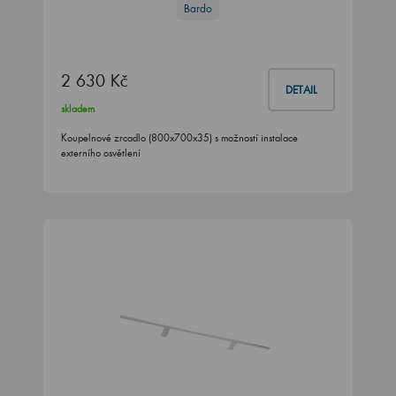
Bardo
2 630 Kč
DETAIL
skladem
Koupelnové zrcadlo (800x700x35) s možností instalace
externího osvětlení