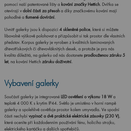
pomocí naší patentované lišty a
kování značky Hettich
. Dvířka se
otevírají v
dolní části za přesah
a díky značkovému kování mají
pohodlné a
tlumené dovírání
.
Uvnitř galerky jsou k dispozici
4
skleněné police
, které si můžete
libovolně výškově polohovat a přizpůsobit si tak prostor dle vlastních
představ. Korpus galerky je vyroben z kvalitních laminovaných
dřevotřískových či dřevovláknitých desek, a protože je pro nás
kvalita důležitá, na galerku od nás dostanete
prodlouženou záruku 5
let
, na kování Hettich
záruku doživotní
.
Vybavení galerky
Součástí galerky je integrované
LED osvětlení o výkonu 18 W
a
teplotě 4 000 K s krytím IP44. Světlo je umístěno v horní rampě
galerky a spolehlivě osvětluje prostor kolem umyvadla. Ve spodní
části nechybí
vypínač a dvě praktické elektrické zásuvky (230 V)
,
které oceníte při každodenním používání fénu, holicího strojku,
elektrického kartáčku a dalších spotřebičů.