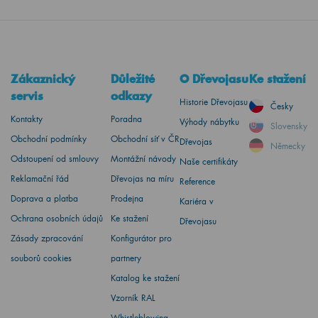
Zákaznický
Důležité
O Dřevojasu
Ke stažení
servis
odkazy
Historie Dřevojasu
Česky
Kontakty
Poradna
Výhody nábytku
Slovensky
Obchodní podmínky
Obchodní síť v ČR
Dřevojas
Německy
Odstoupení od smlouvy
Montážní návody
Naše certifikáty
Reklamační řád
Dřevojas na míru
Reference
Doprava a platba
Prodejna
Kariéra v
Ochrana osobních údajů
Ke stažení
Dřevojasu
Zásady zpracování
Konfigurátor pro
souborů cookies
partnery
Katalog ke stažení
Vzorník RAL
Whistleblowing