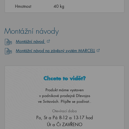
Hmotnost
40 kg
Montážní návody
Montážní návod
Montážní návod na závěsný systém MARCELL
Chcete to vidět?
Produkt máme vystaven
v podnikové prodejně Dřevojas
ve Svitavách. Přijďte se podívat..
Otevírací doba
Po, St a Pá 8-12 a 13-17 hod
Út a Čt ZAVŘENO