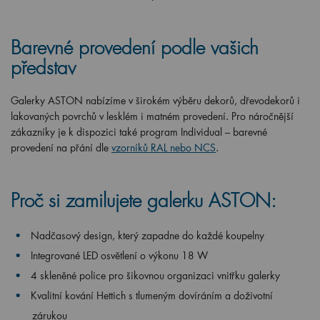
Barevné provedení podle vašich
představ
Galerky ASTON nabízíme v širokém výběru dekorů, dřevodekorů i
lakovaných povrchů v lesklém i matném provedení. Pro náročnější
zákazníky je k dispozici také program Individual – barevné
provedení na přání dle
vzorníků RAL nebo NCS
.
Proč si zamilujete galerku ASTON:
Nadčasový design, který zapadne do každé koupelny
Integrované LED osvětlení o výkonu 18 W
4 skleněné police pro šikovnou organizaci vnitřku galerky
Kvalitní kování Hettich s tlumeným dovíráním a doživotní
zárukou