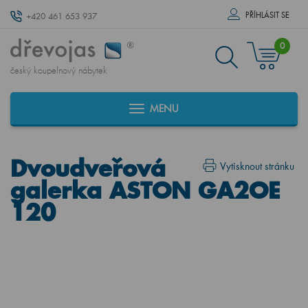
PŘÍHLÁSIT SE
+420 461 653 937
0
český koupelnový nábytek
MENU
Dvoudveřová
Vytisknout stránku
galerka ASTON GA2OE
120