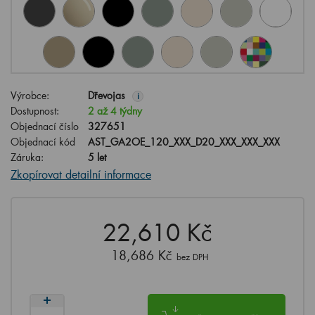
Výrobce:
Dřevojas
i
Dostupnost:
2 až 4 týdny
Objednací číslo
327651
Objednací kód
AST_GA2OE_120_XXX_D20_XXX_XXX_XXX
Záruka:
5 let
Zkopírovat detailní informace
22,610 Kč
18,686 Kč
bez DPH