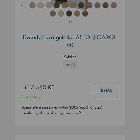
+17
Dvoudveřová galerka ASTON GA2OE
80
Kolekce
Aston
17 590 Kč
od
DETAIL
2 až 4 týdny
Dvoudveřová zrcadlová skříňka (800x765x210) s LED
osvětlením, el. zásuvkou, vypínačem a 2…