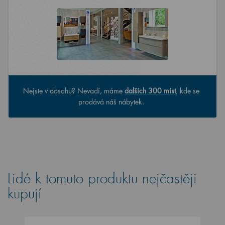
Nejste v dosahu? Nevadí, máme
dalších 300 míst
, kde se
prodává náš nábytek.
Lidé k tomuto produktu nejčastěji
kupují