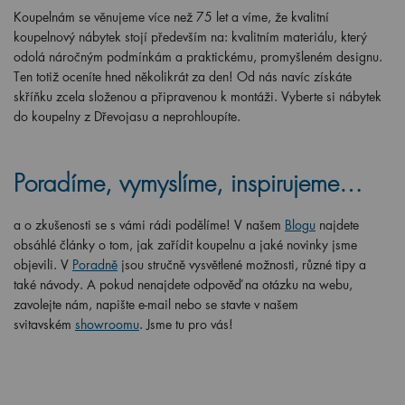
Koupelnám se věnujeme více než 75 let a víme, že kvalitní
koupelnový nábytek stojí především na: kvalitním materiálu, který
odolá náročným podmínkám a praktickému, promyšleném designu.
Ten totiž oceníte hned několikrát za den! Od nás navíc získáte
skříňku zcela složenou a připravenou k montáži. Vyberte si nábytek
do koupelny z Dřevojasu a neprohloupíte.
Poradíme, vymyslíme, inspirujeme…
a o zkušenosti se s vámi rádi podělíme! V našem
Blogu
najdete
obsáhlé články o tom, jak zařídit koupelnu a jaké novinky jsme
objevili. V
Poradně
jsou stručně vysvětlené možnosti, různé tipy a
také návody. A pokud nenajdete odpověď na otázku na webu,
zavolejte nám, napište e-mail nebo se stavte v našem
svitavském
showroomu
. Jsme tu pro vás!