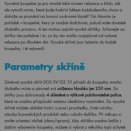
Vysněná koupelna je pro mnohé také místem relaxace a klidu. Jak
ale vytvořit místo, které bude funkční během každodenního shonu a
dokáže se proměnit na luxusní soukromé lázně? Tím hlavním je
pořádek v koupelně, který je snadné dodržovat, pokud máte dostatek
úložného prostoru. A ten mohou zajistit vysoké skříňky. Schovejte za
dvířka vše potřebné i to, co by vás mohlo rozptylovat od voňavé
relaxace po dlouhém dni. Vysoké skříně jsou řešením do každé
koupelny, i té nejmenší.
Parametry skříně
Závěsná vysoká skříň DOS SV1D2 35 přináší do koupelny mnoho
úložného místa a zároveň má
sníženou hloubku jen 250 mm
. Za
dvířky jsou dohromady
4 skleněné a výškově polohovatelné police
,
které se snadno přizpůsobí vašemu ideálnímu rozmístění. Do vysoké
skříně můžete ukládat čisticí a prací prostředky, čisté ručníky,
zásoby kosmetických produktů nebo cokoliv dalšího. Při nákupu si
zvolte orientaci dvířek (vlevo/vpravo). Aby skříňka snadno ladila s
dalším vybavením koupelny, můžete si vybrat z několika typů úchytek