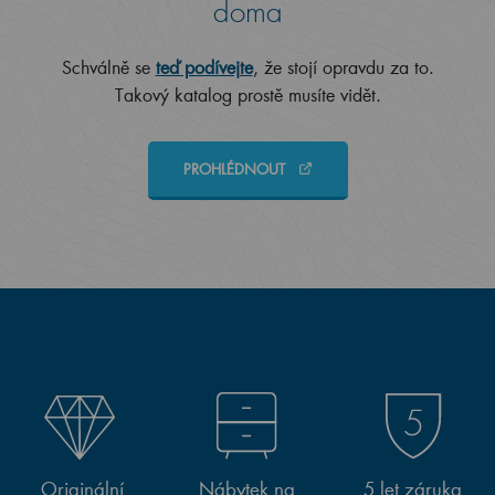
doma
Schválně se
teď podívejte
, že stojí opravdu za to.
Takový katalog prostě musíte vidět.
PROHLÉDNOUT
Originální
Nábytek na
5 let záruka