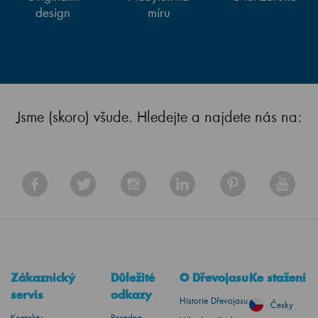
design
míru
Jsme (skoro) všude. Hledejte a najdete nás na:
Zákaznický
Důležité
O Dřevojasu
Ke stažení
servis
odkazy
Historie Dřevojasu
Česky
Kontakty
Poradna