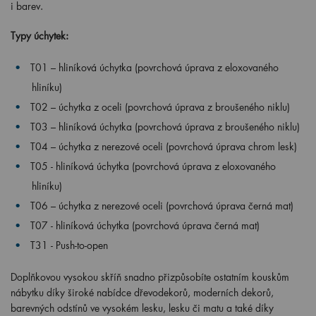
i barev.
Typy úchytek:
T01 – hliníková úchytka (povrchová úprava z eloxovaného
hliníku)
T02 – úchytka z oceli (povrchová úprava z broušeného niklu)
T03 – hliníková úchytka (povrchová úprava z broušeného niklu)
T04 – úchytka z nerezové oceli (povrchová úprava chrom lesk)
T05 -
hliníková úchytka (povrchová úprava z eloxovaného
hliníku)
T06 – úchytka z nerezové oceli (povrchová úprava černá mat)
T07 - hliníková úchytka (povrchová úprava černá mat)
T31 - Push-to-open
Doplňkovou vysokou skříň snadno přizpůsobíte ostatním kouskům
nábytku díky široké nabídce dřevodekorů, moderních dekorů,
barevných odstínů ve vysokém lesku, lesku či matu a také díky