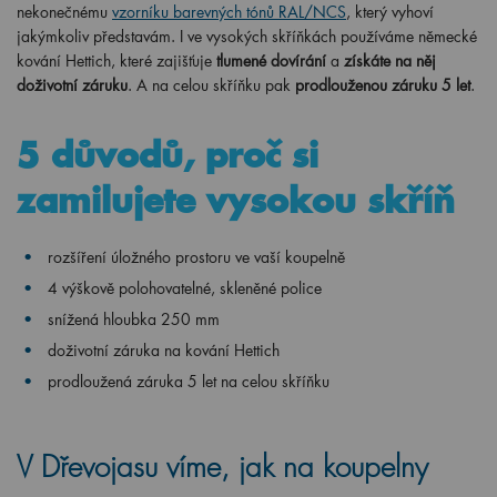
nekonečnému
vzorníku barevných tónů RAL/NCS
, který vyhoví
jakýmkoliv představám. I ve vysokých skříňkách používáme německé
kování Hettich, které zajišťuje
tlumené dovírání
a
získáte na něj
doživotní záruku
. A na celou skříňku pak
prodlouženou záruku 5 let
.
5 důvodů, proč si
zamilujete vysokou skříň
rozšíření úložného prostoru ve vaší koupelně
4 výškově polohovatelné, skleněné police
snížená hloubka 250 mm
doživotní záruka na kování Hettich
prodloužená záruka 5 let na celou skříňku
V Dřevojasu víme, jak na koupelny