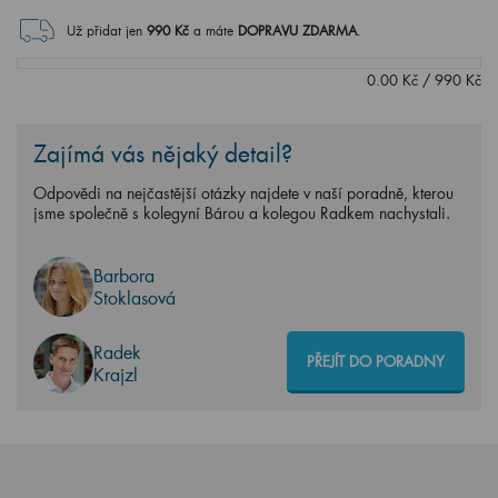
Už přidat jen
990
Kč
a máte
DOPRAVU ZDARMA
.
0.00
Kč
/
990
Kč
Zajímá vás nějaký detail?
Odpovědi na nejčastější otázky najdete v naší poradně, kterou
jsme společně s kolegyní Bárou a kolegou Radkem nachystali.
Barbora
Stoklasová
Radek
PŘEJÍT DO PORADNY
Krajzl