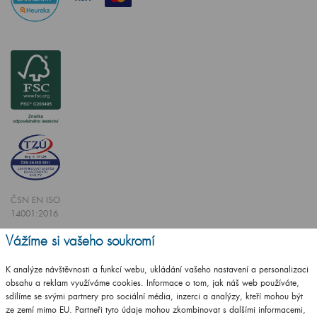
ČSN EN ISO
14001:2016
ČSN EN ISO
Vážíme si vašeho soukromí
9001:2016
K analýze návštěvnosti a funkcí webu, ukládání vašeho nastavení a personalizaci
obsahu a reklam využíváme cookies. Informace o tom, jak náš web používáte,
sdílíme se svými partnery pro sociální média, inzerci a analýzy, kteří mohou být
ze zemí mimo EU. Partneři tyto údaje mohou zkombinovat s dalšími informacemi,