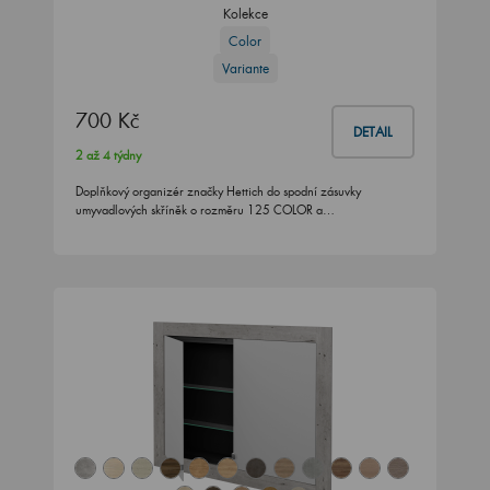
Kolekce
Color
Variante
700 Kč
DETAIL
2 až 4 týdny
Doplňkový organizér značky Hettich do spodní zásuvky
umyvadlových skříněk o rozměru 125 COLOR a…