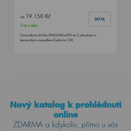
19 150 Kč
od
DETAIL
2 až 4 týdny
Umyvadlová skříňka (960x560x450) se 2 zásuvkami a
keramickým umyvadlem Euphoria 100
Nový katalog k prohlédnutí
online
ZDARMA a kdykoliv, přímo u vás