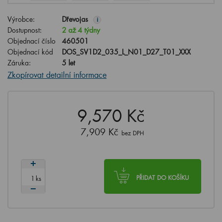
Výrobce:
Dřevojas
i
Dostupnost:
2 až 4 týdny
Objednací číslo
460501
Objednací kód
DOS_SV1D2_035_L_N01_D27_T01_XXX
Záruka:
5 let
Zkopírovat detailní informace
9,570 Kč
7,909 Kč
bez DPH
ks
PŘIDAT DO KOŠÍKU