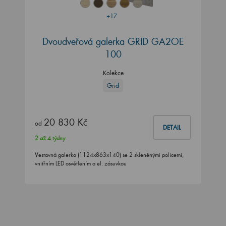
+17
Dvoudveřová galerka GRID GA2OE
100
Kolekce
Grid
20 830 Kč
od
DETAIL
2 až 4 týdny
Vestavná galerka (1124x863x140) se 2 skleněnými policemi,
vnitřním LED osvětlením a el. zásuvkou