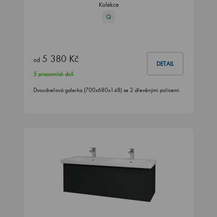
Kolekce
Q
5 380 Kč
od
DETAIL
5 pracovních dnů
Dvoudveřová galerka (700x680x148) se 2 dřevěnými policemi