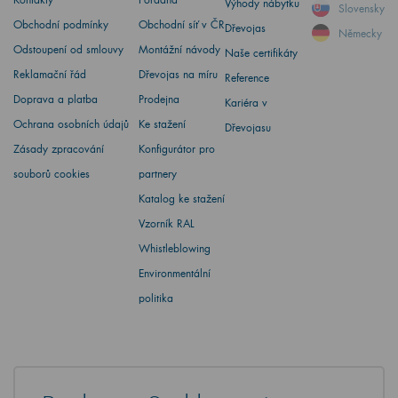
Výhody nábytku
Slovensky
Obchodní podmínky
Obchodní síť v ČR
Dřevojas
Německy
Odstoupení od smlouvy
Montážní návody
Naše certifikáty
Reklamační řád
Dřevojas na míru
Reference
Doprava a platba
Prodejna
Kariéra v
Ochrana osobních údajů
Ke stažení
Dřevojasu
Zásady zpracování
Konfigurátor pro
souborů cookies
partnery
Katalog ke stažení
Vzorník RAL
Whistleblowing
Environmentální
politika