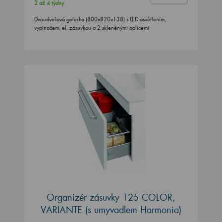
2 až 4 týdny
Dvoudveřová galerka (800x820x138) s LED osvětlením,
vypínačem. el. zásuvkou a 2 skleněnými policemi
Organizér zásuvky 125 COLOR,
VARIANTE (s umyvadlem Harmonia)