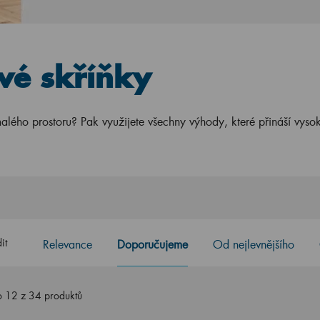
vé skříňky
malého prostoru? Pak využijete všechny výhody, které přináší vyso
it
Relevance
Doporučujeme
Od nejlevnějšího
 12 z 34 produktů