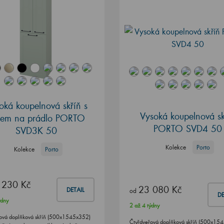
oká koupelnová skříň s
Vysoká koupelnová sk
šem na prádlo PORTO
PORTO SVD4 50
SVD3K 50
Kolekce
Porto
Kolekce
Porto
 230 Kč
23 080 Kč
DETAIL
od
DE
ýdny
2 až 4 týdny
ová doplňková skříň (500x1545x352)
Čtyřdveřová doplňková skříň (500x15