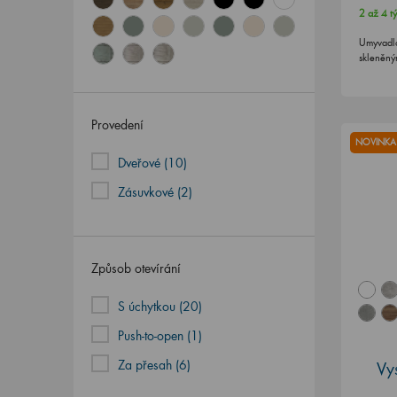
2 až 4 t
Umyvadl
skleněný
Provedení
NOVINKA
Dveřové (10)
Zásuvkové (2)
Způsob otevírání
S úchytkou (20)
Push-to-open (1)
Za přesah (6)
Vy