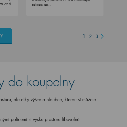
mi uvnitř
policemi na…
1
2
3
TY
ky do koupelny
ostoru
, ale díky výšce a hloubce, kterou si můžete
.
lnými policemi si výšku prostoru libovolně