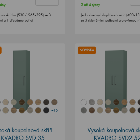
ýdny
2 až 4 týdny
ová skříňka (530x1965x395) se 3
Jednodveřová doplňková skříň (400x1
mi a 1 dřevěnou policí
se 3 skleněnými policemi a otevřenou n
NOVINKA
+15
soká koupelnová skříň
Vysoká koupelnová sk
KVADRO SVD 35
KVADRO SVD2 5