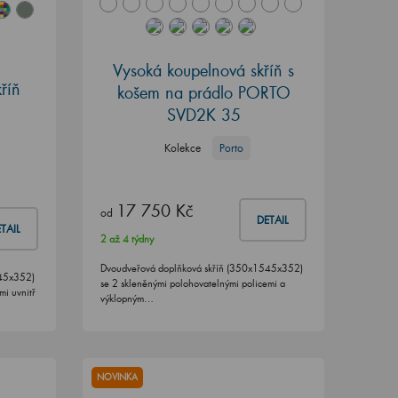
Vysoká koupelnová skříň s
říň
košem na prádlo PORTO
SVD2K 35
Kolekce
Porto
17 750 Kč
od
DETAIL
TAIL
2 až 4 týdny
Dvoudveřová doplňková skříň (350x1545x352)
545x352)
se 2 skleněnými polohovatelnými policemi a
mi uvnitř
výklopným…
NOVINKA