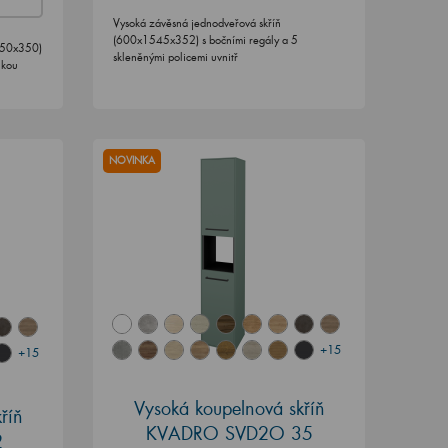
Vysoká závěsná jednodveřová skříň
(600x1545x352) s bočními regály a 5
350x350)
skleněnými policemi uvnitř
ikou
NOVINKA
+15
+15
Vysoká koupelnová skříň
říň
KVADRO SVD2O 35
2