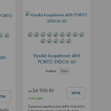
Vysoká koupelnová skříň
říň
PORTO SVDO6 60
Kolekce
Porto
24 930 Kč
od
DETAIL
TAIL
2 až 4 týdny
Čtyřdveřová doplňková skříň (600x1545x352) s
45x352)
5 skleněnými policemi uvnitř a 5 dřevěnými