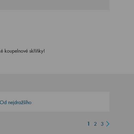
ké koupelnové skříňky!
Od nejdražšího
1
2
3