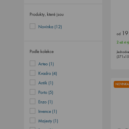
Produkty, které jsou
Novinka
(12)
19
od
2 až 4 t
Podle kolekce
Jednodve
(371x156
Arteo (1)
Kvadro (4)
Antik (1)
NOVINKA
Porto (5)
Enzo (1)
Invence (1)
Majesty (1)