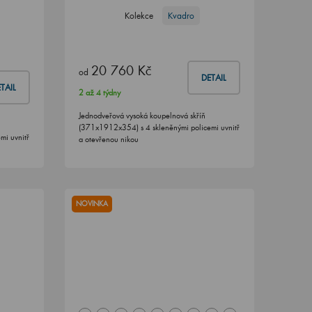
Kolekce
Kvadro
20 760 Kč
od
DETAIL
TAIL
2 až 4 týdny
Jednodveřová vysoká koupelnová skříň
(371x1912x354) s 4 skleněnými policemi uvnitř
mi uvnitř
a otevřenou nikou
NOVINKA