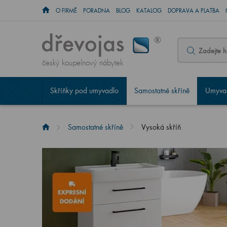
O FIRMĚ
PORADNA
BLOG
KATALOG
DOPRAVA A PLATBA
český koupelnový nábytek
Skříňky pod umyvadlo
Samostatné skříně
Umyvad
Samostatné skříně
Vysoká skříň