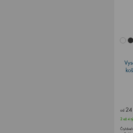
Vys
ko
24
od
2 až 4 t
Čtyřdveř