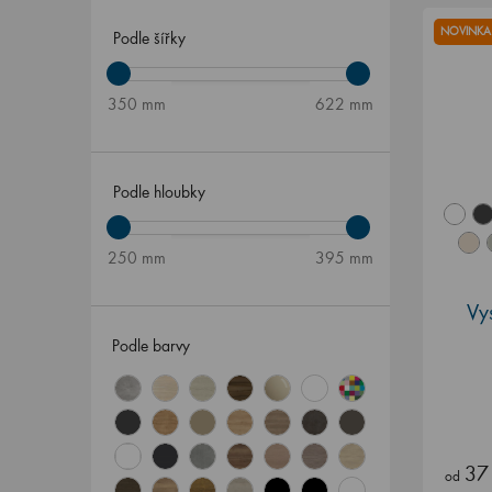
NOVINKA
Podle šířky
350 mm
622 mm
Podle hloubky
250 mm
395 mm
Vy
Podle barvy
37
od