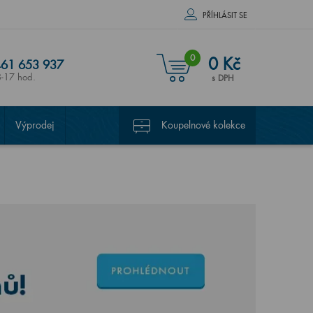
PŘÍHLÁSIT SE
0
0 Kč
61 653 937
8-17 hod.
s DPH
Výprodej
Koupelnové kolekce