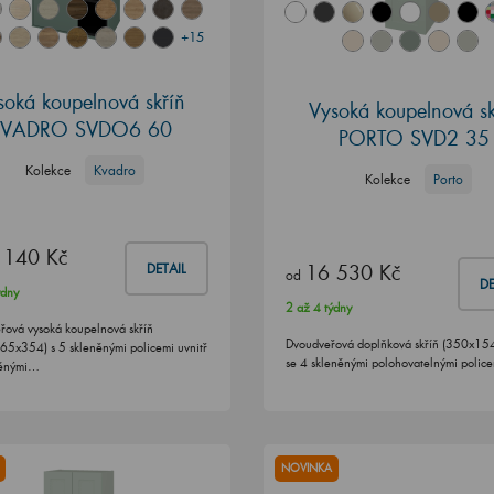
+15
soká koupelnová skříň
Vysoká koupelnová sk
KVADRO SVDO6 60
PORTO SVD2 35
Kolekce
Kvadro
Kolekce
Porto
 140 Kč
16 530 Kč
DETAIL
od
DE
ýdny
2 až 4 týdny
řová vysoká koupelnová skříň
Dvoudveřová doplňková skříň (350x1
5x354) s 5 skleněnými policemi uvnitř
se 4 skleněnými polohovatelnými police
věnými…
NOVINKA