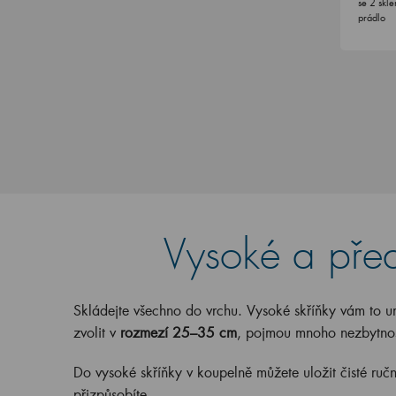
se 2 skl
prádlo
Vysoké a před
Skládejte všechno do vrchu. Vysoké skříňky vám to u
zvolit v
rozmezí 25–35 cm
, pojmou mnoho nezbytnos
Do vysoké skříňky v koupelně můžete uložit čisté ruční
přizpůsobíte.