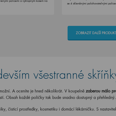
eněnými policemi a výklopným košem na
se 4 skleněnými polohovatelnými police
ZOBRAZIT DALŠÍ PRODUK
evším všestranné skříň
možní. A oceníte je hned několikrát. V koupelně
zaberou málo pr
tí. Obsah každé poličky tak bude snadno dostupný a přehledný
ky, čisticí prostředky, kosmetiku i domácí lékárničku. S nastavite