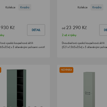
Kolekce
Kvadro
Kolekce
Kvadro
 930 Kč
23 290 Kč
od
DETAIL
DE
ýdny
2 až 4 týdny
řová vysoká koupelnová skříň
Dvoudveřová vysoká koupelnová skříň
5x354) s 5 skleněnými policemi uvnitř
(521x1565x354) s 5 skleněnými police
NOVINKA