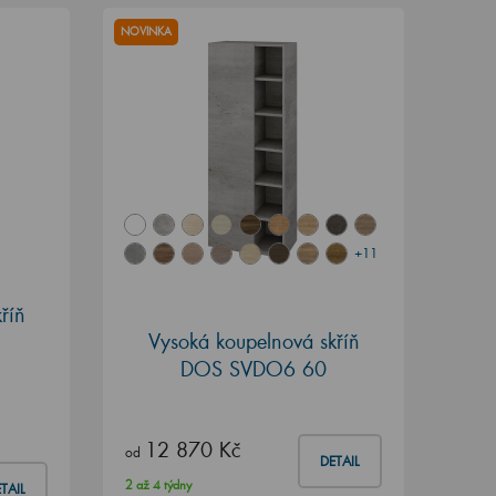
NOVINKA
+11
říň
Vysoká koupelnová skříň
DOS SVDO6 60
12 870 Kč
od
DETAIL
2 až 4 týdny
TAIL