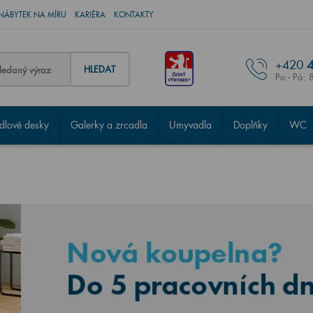
NÁBYTEK NA MÍRU
KARIÉRA
KONTAKTY
+420
4
HLEDAT
Po - Pá: 
lové desky
Galerky a zrcadla
Umyvadla
Doplňky
WC