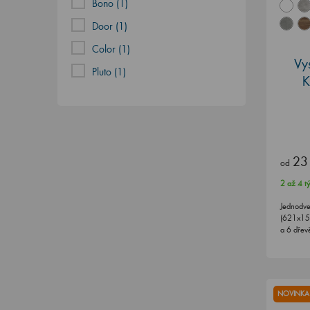
Bono (1)
Door (1)
Color (1)
Vy
Pluto (1)
23
od
2 až 4 t
Jednodve
(621x156
a 6 dře
NOVINKA