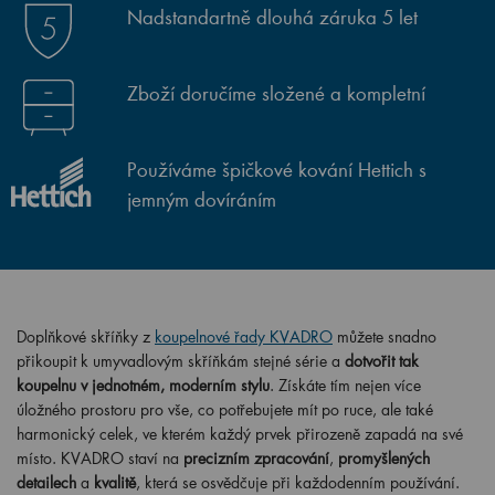
Nadstandartně dlouhá záruka 5 let
Zboží doručíme složené a kompletní
Používáme špičkové kování Hettich s
jemným dovíráním
Doplňkové skříňky z
koupelnové řady KVADRO
můžete snadno
přikoupit k umyvadlovým skříňkám stejné série a
dotvořit tak
koupelnu v jednotném, moderním stylu
. Získáte tím nejen více
úložného prostoru pro vše, co potřebujete mít po ruce, ale také
harmonický celek, ve kterém každý prvek přirozeně zapadá na své
místo. KVADRO staví na
precizním zpracování
,
promyšlených
detailech
a
kvalitě
, která se osvědčuje při každodenním používání.