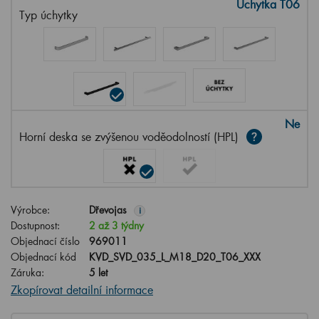
Úchytka T06
Typ úchytky
Ne
Horní deska se zvýšenou voděodolností (HPL)
Výrobce:
Dřevojas
i
Dostupnost:
2 až 3 týdny
Objednací číslo
969011
Objednací kód
KVD_SVD_035_L_M18_D20_T06_XXX
Záruka:
5 let
Zkopírovat detailní informace