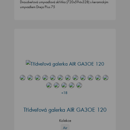
Dvoudveřová umyvadlová skříňka (720x594x328) s keramickým
umyvadlem Dreja Plus 75
+18
Třídveřová galerka AIR GA3OE 120
Kolekce
Air