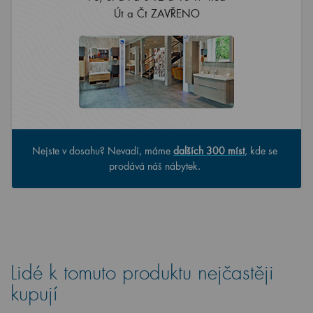
Út a Čt ZAVŘENO
Nejste v dosahu? Nevadí, máme
dalších 300 míst
, kde se
prodává náš nábytek.
Lidé k tomuto produktu nejčastěji
kupují