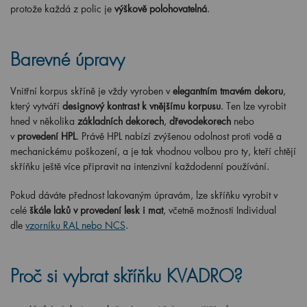
protože každá z polic je
výškově polohovatelná
.
Barevné úpravy
Vnitřní korpus skříně je vždy vyroben v
elegantním tmavém dekoru
,
který vytváří
designový kontrast k vnějšímu korpusu
. Ten lze vyrobit
hned v několika
základních dekorech
,
dřevodekorech
nebo
v
provedení HPL
. Právě HPL nabízí zvýšenou odolnost proti vodě a
mechanickému poškození, a je tak vhodnou volbou pro ty, kteří chtějí
skříňku ještě více připravit na intenzivní každodenní používání.
Pokud dáváte přednost lakovaným úpravám, lze skříňku vyrobit v
celé
škále laků v provedení lesk i mat
, včetně možnosti Individual
dle
vzorníku RAL nebo NCS
.
Proč si vybrat skříňku KVADRO?