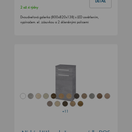
DETAIL
2 až 4 týdny
Dvoudveřová galerka (800x820x138) s LED osvětlením,
vypínačem. el. zásuvkou a 2 skleněnými policemi
+11