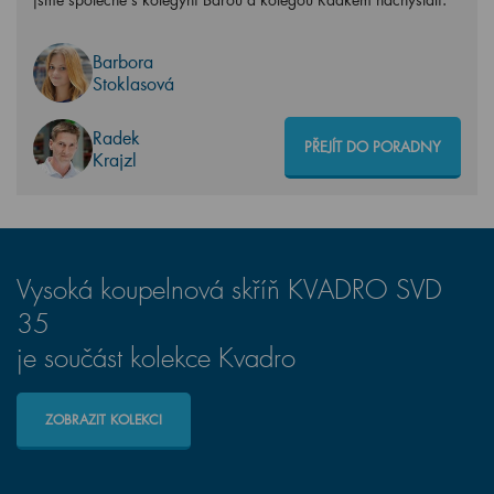
Barbora
Stoklasová
Radek
PŘEJÍT DO PORADNY
Krajzl
Vysoká koupelnová skříň KVADRO SVD
35
je součást kolekce Kvadro
ZOBRAZIT KOLEKCI