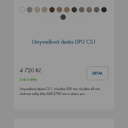
Umyvadlová deska DPU CS1
4 720 Kč
DETAIL
2 až 4 týdny
Umyvadlová deska CS 1, hloubka 500 mm, tloušťka 48 mm,
možnost volby šířky 600-2700 mm a výřezu pro…