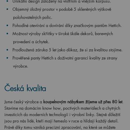
Unikátní design založený na vnitřním a vnějším korpusu.
Objemný úložný prostor v podobě 5 skleněných výškově
polohovatelných polic.
Pohodlné otevírání a dovírání díky značkovým pantům Hettich.
Možnost výroby skříňky v široké škále dekorů, barevných
provedení a úchytek.
Prodloužená záruka 5 let jako důkaz, že si za kvalitou stojíme.
Prověřené panty Hettich s doživotní garancí kvality ze strany
výrobce.
Česká kvalita
Jsme český výrobce a
koupelnovým nábytkem žijeme už přes 80 let
.
Stavíme na domácím know how, poctivých materiálech a chytrých
investicích do moderních technologií i výrobní linky. Stejně důležití
jsou pro nás lidé, kteří mají řemeslo v ruce a hlídají každý detail.
Právě díky tomu vzniká precizní zpracování, na které se můžete