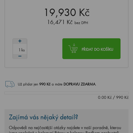
19,930 Kč
16,471 Kč
bez DPH
ks
PŘIDAT DO KOŠÍKU
Už přidat jen
990
Kč
a máte
DOPRAVU ZDARMA
.
0.00
Kč
/
990
Kč
Zajímá vás nějaký detail?
Odpovědi na nejčastější otázky najdete v naší poradně, kterou
jsme společně s kolegyní Bárou a kolegou Radkem nachystali.