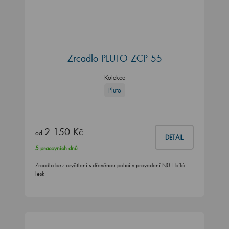
Zrcadlo PLUTO ZCP 55
Kolekce
Pluto
2 150 Kč
od
DETAIL
5 pracovních dnů
Zrcadlo bez osvětlení s dřevěnou policí v provedení N01 bílá
lesk