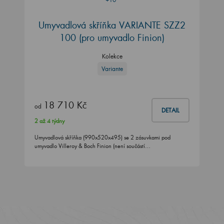
Umyvadlová skříňka VARIANTE SZZ2
100
(pro umyvadlo Finion)
Kolekce
Variante
18 710 Kč
od
DETAIL
2 až 4 týdny
Umyvadlová skříňka (990x520x495) se 2 zásuvkami pod
umyvadlo Villeroy & Boch Finion (není součástí…