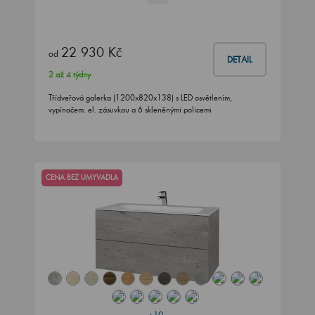
22 930 Kč
od
DETAIL
2 až 4 týdny
Třídveřová galerka (1200x820x138) s LED osvětlením,
vypínačem. el. zásuvkou a 6 skleněnými policemi
CENA BEZ UMYVADLA
+10