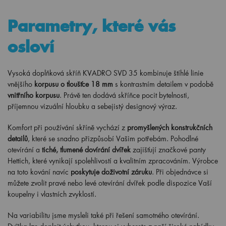
Parametry, které vás
osloví
Vysoká doplňková skříň KVADRO SVD 35 kombinuje štíhlé linie
vnějšího
korpusu o tloušťce 18 mm
s kontrastním detailem v podobě
vnitřního korpusu
. Právě ten dodává skříňce pocit bytelnosti,
příjemnou vizuální hloubku a sebejistý designový výraz.
Komfort při používání skříně vychází z
promyšlených konstrukčních
detailů
, které se snadno přizpůsobí Vašim potřebám. Pohodlné
otevírání a
tiché, tlumené dovírání dvířek
zajišťují značkové panty
Hettich, které vynikají spolehlivostí a kvalitním zpracováním. Výrobce
na toto kování navíc
poskytuje doživotní záruku
. Při objednávce si
můžete zvolit pravé nebo levé otevírání dvířek podle dispozice Vaší
koupelny i vlastních zvyklostí.
Na variabilitu jsme mysleli také při řešení samotného otevírání.