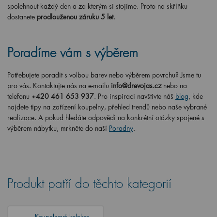
spolehnout každý den a za kterým si stojíme. Proto na skříňku
dostanete
prodlouženou záruku 5 let
.
Poradíme vám s výběrem
Potřebujete poradit s volbou barev nebo výběrem povrchu? Jsme tu
pro vás. Kontaktujte nás na e-mailu
info@drevojas.cz
nebo na
telefonu
+420 461 653 937
. Pro inspiraci navštivte náš
blog
, kde
najdete tipy na zařízení koupelny, přehled trendů nebo naše vybrané
realizace. A pokud hledáte odpovědi na konkrétní otázky spojené s
výběrem nábytku, mrkněte do naší
Poradny
.
Produkt patří do těchto kategorií
Koupelnové kolekce