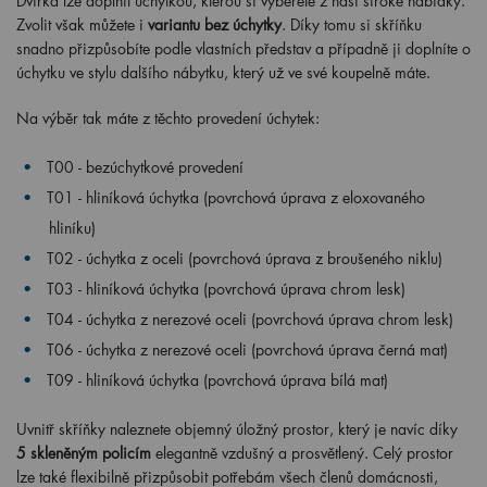
Dvířka lze doplnit úchytkou, kterou si vyberete z naší široké nabídky.
Zvolit však můžete i
variantu bez úchytky
. Díky tomu si skříňku
snadno přizpůsobíte podle vlastních představ a případně ji doplníte o
úchytku ve stylu dalšího nábytku, který už ve své koupelně máte.
Na výběr tak máte z těchto provedení úchytek:
T00 - bezúchytkové provedení
T01 - hliníková úchytka (povrchová úprava z eloxovaného
hliníku)
T02 - úchytka z oceli (povrchová úprava z broušeného niklu)
T03 - hliníková úchytka (povrchová úprava chrom lesk)
T04 - úchytka z nerezové oceli (povrchová úprava chrom lesk)
T06 - úchytka z nerezové oceli (povrchová úprava černá mat)
T09 - hliníková úchytka (povrchová úprava bílá mat)
Uvnitř skříňky naleznete objemný úložný prostor, který je navíc díky
5 skleněným policím
elegantně vzdušný a prosvětlený. Celý prostor
lze také flexibilně přizpůsobit potřebám všech členů domácnosti,