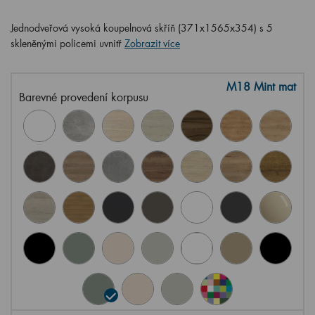
Jednodveřová vysoká koupelnová skříň (371x1565x354) s 5
skleněnými policemi uvnitř
Zobrazit více
M18 Mint mat
Barevné provedení korpusu