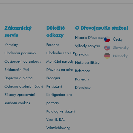
Zákaznický
Důležité
O Dřevojasu
Ke stažení
servis
odkazy
Historie Dřevojasu
Česky
Kontakty
Poradna
Výhody nábytku
Slovensky
Obchodní podmínky
Obchodní síť v ČR
Dřevojas
Německy
Odstoupení od smlouvy
Montážní návody
Naše certifikáty
Reklamační řád
Dřevojas na míru
Reference
Doprava a platba
Prodejna
Kariéra v
Ochrana osobních údajů
Ke stažení
Dřevojasu
Zásady zpracování
Konfigurátor pro
souborů cookies
partnery
Katalog ke stažení
Vzorník RAL
Whistleblowing