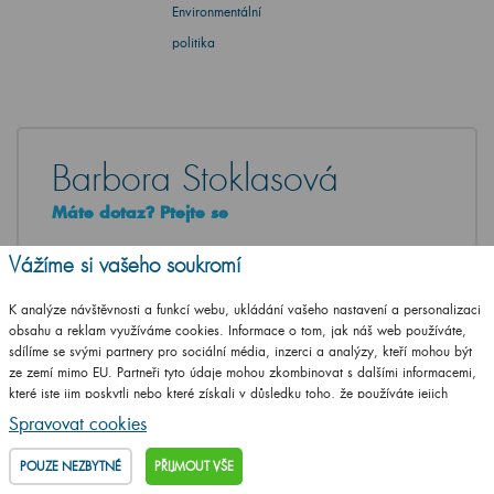
Environmentální
politika
Barbora Stoklasová
Máte dotaz? Ptejte se
+420
461 653 937
Vážíme si vašeho soukromí
Po - Pá: 8-17 hod.
K analýze návštěvnosti a funkcí webu, ukládání vašeho nastavení a personalizaci
info@drevojas.cz
obsahu a reklam využíváme cookies. Informace o tom, jak náš web používáte,
sdílíme se svými partnery pro sociální média, inzerci a analýzy, kteří mohou být
ze zemí mimo EU. Partneři tyto údaje mohou zkombinovat s dalšími informacemi,
které jste jim poskytli nebo které získali v důsledku toho, že používáte jejich
NAPIŠTE VÁŠ DOTAZ
služby.
Podrobné informace
Spravovat cookies
POUZE NEZBYTNÉ
PŘIJMOUT VŠE