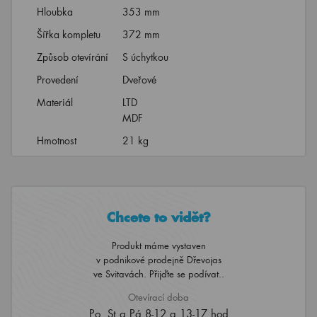
Hloubka
353 mm
Šířka kompletu
372 mm
Způsob otevírání
S úchytkou
Provedení
Dveřové
Materiál
LTD
MDF
Hmotnost
21 kg
Chcete to vidět?
Produkt máme vystaven
v podnikové prodejně Dřevojas
ve Svitavách. Přijďte se podívat..
Otevírací doba
Po, St a Pá 8-12 a 13-17 hod