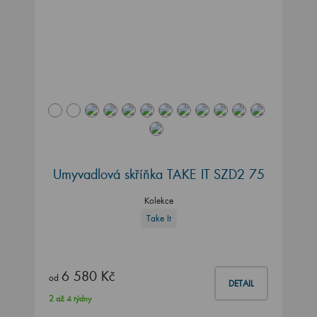
Umyvadlová skříňka TAKE IT SZD2 75
Kolekce
Take It
6 580 Kč
od
DETAIL
2 až 4 týdny