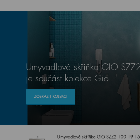
Umyvadlová skříňka GIO SZZ
je součást kolekce Gio
ZOBRAZIT KOLEKCI
Umyvadlová skříňka GIO SZZ2 100
19 15