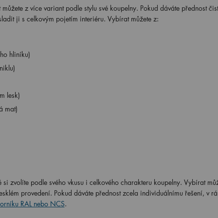
t můžete z více variant podle stylu své koupelny. Pokud dáváte přednost či
ladit ji s celkovým pojetím interiéru. Vybírat můžete z:
o hliníku)
iklu)
m lesk)
á mat)
si zvolíte podle svého vkusu i celkového charakteru koupelny. Vybírat mů
sklém provedení. Pokud dáváte přednost zcela individuálnímu řešení, v r
zorníku RAL nebo NCS
.