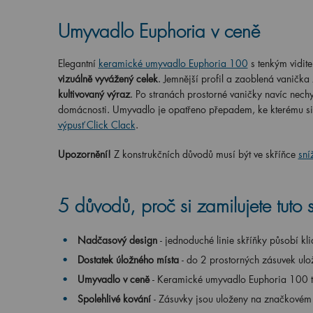
Umyvadlo Euphoria v ceně
Elegantní
keramické umyvadlo Euphoria 100
s tenkým vidit
vizuálně vyvážený celek
. Jemnější profil a zaoblená vanička
kultivovaný výraz
. Po stranách prostorné vaničky navíc nech
domácnosti. Umyvadlo je opatřeno přepadem, ke kterému si 
výpusť Click Clack
.
Upozornění!
Z konstrukčních důvodů musí být ve skříňce
sní
5 důvodů, proč si zamilujete tuto 
Nadčasový design
- jednoduché linie skříňky působí k
Dostatek úložného místa
- do 2 prostorných zásuvek ulož
Umyvadlo v ceně
- Keramické umyvadlo Euphoria 100 tv
Spolehlivé kování
- Zásuvky jsou uloženy na značkovém 