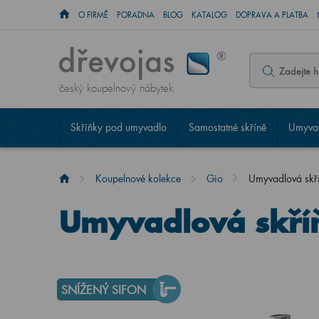
O FIRMĚ
PORADNA
BLOG
KATALOG
DOPRAVA A PLATBA
český koupelnový nábytek
Skříňky pod umyvadlo
Samostatné skříně
Umyvad
Koupelnové kolekce
Gio
Umyvadlová sk
Umyvadlová skří
SNÍŽENÝ SIFON