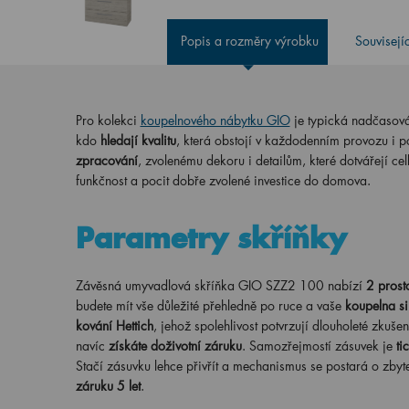
Popis a rozměry výrobku
Souvisejí
Pro kolekci
koupelnového nábytku GIO
je typická nadčasová 
kdo
hledají kvalitu
, která obstojí v každodenním provozu i p
zpracování
, zvolenému dekoru i detailům, které dotvářejí c
funkčnost a pocit dobře zvolené investice do domova.
Parametry skříňky
Závěsná umyvadlová skříňka GIO SZZ2 100 nabízí
2 prost
budete mít vše důležité přehledně po ruce a vaše
koupelna si
kování Hettich
, jehož spolehlivost potvrzují dlouholeté zkuš
navíc
získáte doživotní záruku
. Samozřejmostí zásuvek je
ti
Stačí zásuvku lehce přivřít a mechanismus se postará o zbyte
záruku 5 let
.