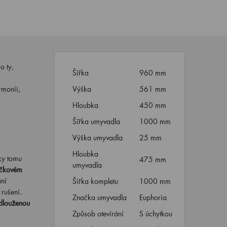
o ty,
Šířka
960 mm
rmonii,
Výška
561 mm
Hloubka
450 mm
Šířka umyvadla
1000 mm
Výška umyvadla
25 mm
Hloubka
ky tomu
475 mm
umyvadla
čkovém
ání
Šířka kompletu
1000 mm
rušení.
Značka umyvadla
Euphoria
dlouženou
Způsob otevírání
S úchytkou