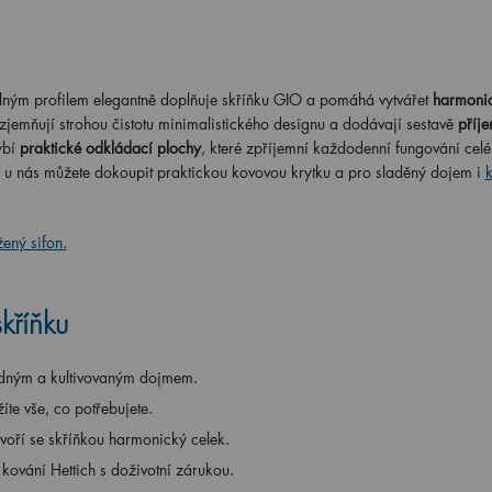
elným profilem elegantně doplňuje skříňku GIO a pomáhá vytvářet
harmoni
 zjemňují strohou čistotu minimalistického designu a dodávají sestavě
příj
ybí
praktické odkládací plochy
, které zpříjemní každodenní fungování celé
u nás můžete dokoupit praktickou kovovou krytku a pro sladěný dojem i
žený sifon.
skříňku
lidným a kultivovaným dojmem.
íte vše, co potřebujete.
oří se skříňkou harmonický celek.
kování Hettich s doživotní zárukou.