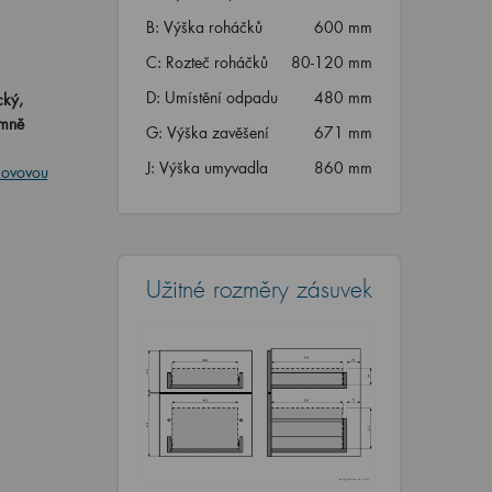
B: Výška roháčků
600 mm
C: Rozteč roháčků
80-120 mm
D: Umístění odpadu
480 mm
cký,
emně
G: Výška zavěšení
671 mm
J: Výška umyvadla
860 mm
kovovou
Užitné rozměry zásuvek