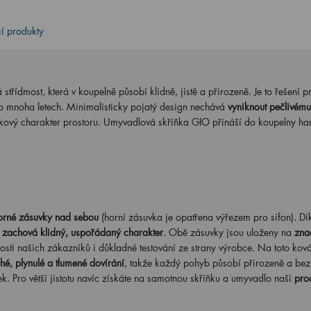
cí produkty
střídmost, která v koupelně působí klidně, jistě a přirozeně. Je to řešení pr
o mnoha letech. Minimalisticky pojatý design nechává
vyniknout pečlivému
elkový charakter prostoru. Umyvadlová skříňka GIO přináší do koupelny ha
orné zásuvky nad sebou
(horní zásuvka je opatřena výřezem pro sifon). Dí
 zachová klidný, uspořádaný charakter
. Obě zásuvky jsou uloženy na
zna
enosti našich zákazníků i důkladné testování ze strany výrobce. Na toto kov
ché, plynulé a tlumené dovírání
, takže každý pohyb působí přirozeně a bez 
k. Pro větší jistotu navíc získáte na samotnou skříňku a umyvadlo naši
pro