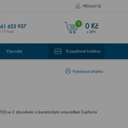
PŘÍHLÁSIT SE
0
0 Kč
61 653 937
8-17 hod.
s DPH
Výprodej
Koupelnové kolekce
Vytisknout stránku
0) se 2 zásuvkami a keramickým umyvadlem Euphoria