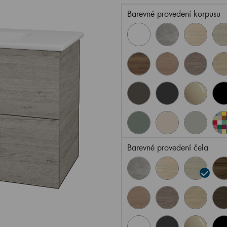
Barevné provedení korpusu
Barevné provedení čela