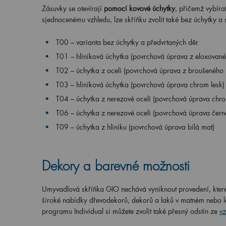
Zásuvky se otevírají
pomocí kovové úchytky
, přičemž vybíra
sjednocenému vzhledu, lze skříňku zvolit také bez úchytky a s
T00 – varianta bez úchytky a předvrtaných děr
T01 – hliníková úchytka (povrchová úprava z eloxovanéh
T02 – úchytka z oceli (povrchová úprava z broušeného n
T03 – hliníková úchytka (povrchová úprava chrom lesk)
T04 – úchytka z nerezové oceli (povrchová úprava chro
T06 – úchytka z nerezové oceli (povrchová úprava čern
T09 – úchytka z hliníku (povrchová úprava bílá mat)
Dekory a barevné možnosti
Umyvadlová skříňka GIO nechává vyniknout provedení, které 
široké nabídky dřevodekorů, dekorů a laků v matném nebo le
programu Individual si můžete zvolit také přesný odstín ze
v