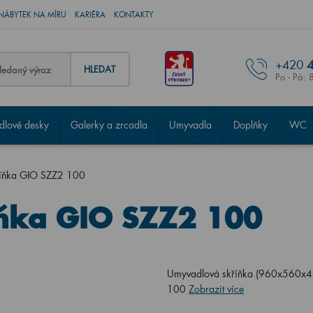
NÁBYTEK NA MÍRU
KARIÉRA
KONTAKTY
+420
4
HLEDAT
Po - Pá: 
lové desky
Galerky a zrcadla
Umyvadla
Doplňky
WC
říňka GIO SZZ2 100
ňka GIO SZZ2 100
Umyvadlová skříňka (960x560x45
100
Zobrazit více