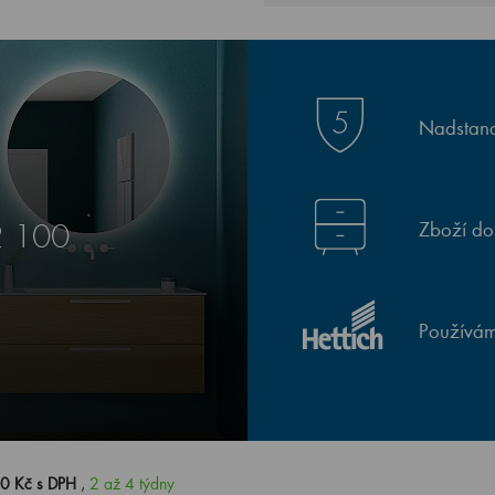
Nadstand
Zboží do
2 100
Používám
0 Kč s DPH
,
2 až 4 týdny