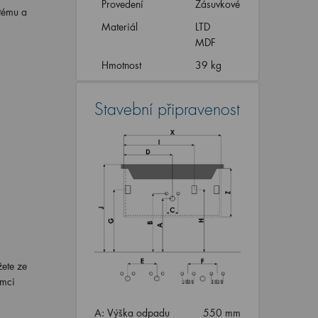
Provedení
Zásuvkové
stému a
Materiál
LTD
MDF
Hmotnost
39 kg
Stavební připravenost
žete ze
ámci
A: Výška odpadu
550 mm