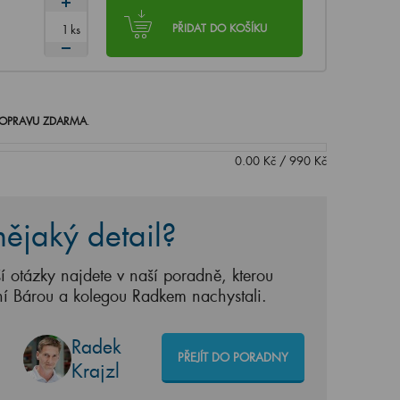
ks
PŘIDAT DO KOŠÍKU
OPRAVU ZDARMA
.
0.00
Kč
/
990
Kč
ějaký detail?
í otázky najdete v naší poradně, kterou
ní Bárou a kolegou Radkem nachystali.
Radek
PŘEJÍT DO PORADNY
Krajzl