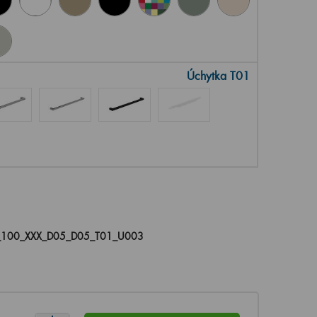
Úchytka T01
_100_XXX_D05_D05_T01_U003