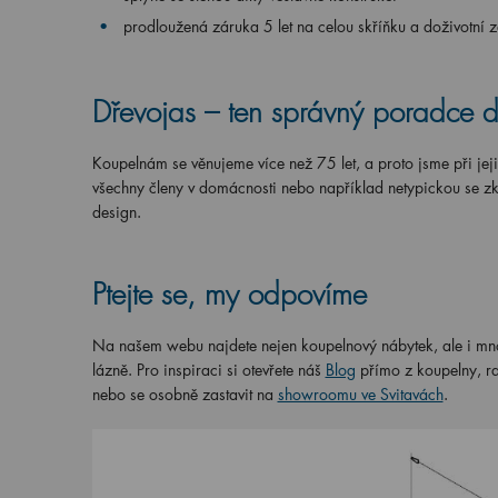
prodloužená záruka 5 let na celou skříňku a doživotní 
Dřevojas – ten správný poradce 
Koupelnám se věnujeme více než 75 let, a proto jsme při jej
všechny členy v domácnosti nebo například netypickou se 
design.
Ptejte se, my odpovíme
Na našem webu najdete nejen koupelnový nábytek, ale i mno
lázně. Pro inspiraci si otevřete náš
Blog
přímo z koupelny, ra
nebo se osobně zastavit na
showroomu ve Svitavách
.