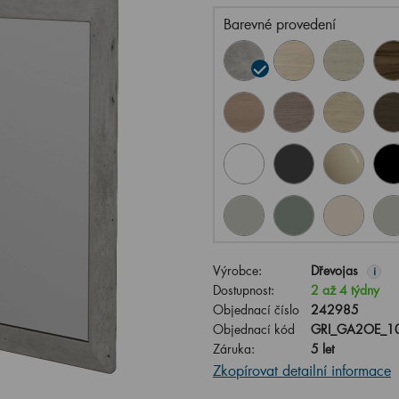
Barevné provedení
Výrobce:
Dřevojas
i
Dostupnost:
2 až 4 týdny
Objednací číslo
242985
Objednací kód
GRI_GA2OE_1
Záruka:
5 let
Zkopírovat detailní informace