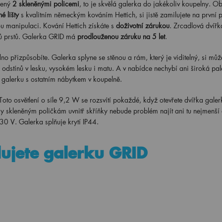
lený
2 skleněnými policemi
, to je skvělá galerka do jakékoliv koupelny. O
é lišty
s kvalitním německým kováním Hettich, si jistě zamilujete na první 
u manipulaci. Kování Hettich získáte s
doživotní zárukou
. Zrcadlová dvířk
ků prstů. Galerka GRID má
prodlouženou záruku na 5 let
.
 přizpůsobíte. Galerka splyne se stěnou a rám, který je viditelný, si můž
stínů v lesku, vysokém lesku i matu. A v nabídce nechybí ani široká pal
e galerku s ostatním nábytkem v koupelně.
 Toto osvětlení o síle 9,2 W se rozsvítí pokaždé, když otevřete dvířka galer
y skleněným poličkám uvnitř skříňky nebude problém najít ani tu nejmenší
230 V. Galerka splňuje krytí IP44.
lujete galerku GRID