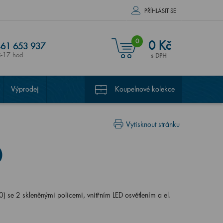
PŘÍHLÁSIT SE
0
0 Kč
61 653 937
8-17 hod.
s DPH
Výprodej
Koupelnové kolekce
Vytisknout stránku
0
se 2 skleněnými policemi, vnitřním LED osvětlením a el.