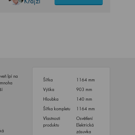
Krajzl
veň lpí na
Šířka
1164 mm
z mnoha
ší
Výška
903 mm
Hloubka
140 mm
Šířka kompletu
1164 mm
Vlastnosti
Osvětlení
produktu
Elektrická
ká
zásuvka