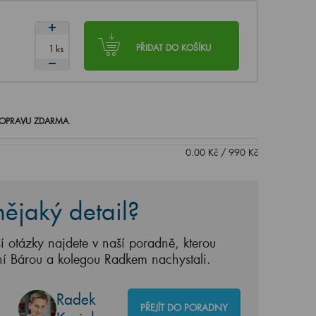
ks
PŘIDAT DO KOŠÍKU
OPRAVU ZDARMA
.
0.00
Kč
/
990
Kč
ějaký detail?
í otázky najdete v naší poradně, kterou
ní Bárou a kolegou Radkem nachystali.
Radek
PŘEJÍT DO PORADNY