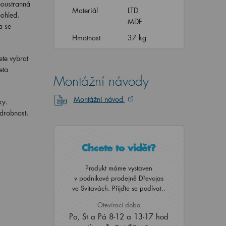
boustranná
Materiál
LTD
pohled.
MDF
a se
Hmotnost
37 kg
ete vybrat
eta
Montážní návody
Montážní návod
ky.
 drobnost.
Chcete to vidět?
Produkt máme vystaven
v podnikové prodejně Dřevojas
ve Svitavách. Přijďte se podívat..
Otevírací doba
Po, St a Pá 8-12 a 13-17 hod