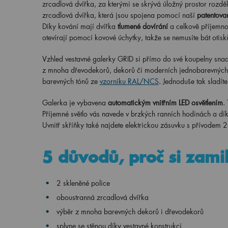
zrcadlová dvířka, za kterými se skrývá úložný prostor rozdě
zrcadlová dvířka, která jsou spojena pomocí naší
patentovan
Díky kování mají dvířka
tlumené dovírání
a celkově příjemno
otevírají pomocí kovové úchytky, takže se nemusíte bát otis
Vzhled vestavné galerky GRID si přímo do své koupelny snadno
z mnoha dřevodekorů, dekorů či moderních jednobarevných od
barevných tónů ze
vzorníku RAL/NCS
. Jednoduše tak sladít
Galerka je vybavena
automatickým vnitřním LED osvětlením
.
Příjemné světlo vás navede v brzkých ranních hodinách a dík
Uvnitř skříňky také najdete elektrickou zásuvku s přívodem 
5 důvodů, proč si zami
2 skleněné police
oboustranná zrcadlová dvířka
výběr z mnoha barevných dekorů i dřevodekorů
splyne se stěnou díky vestavné konstrukci