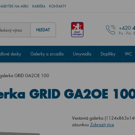
NÁBYTEK NA MÍRU
KARIÉRA
KONTAKTY
+420
4
HLEDAT
Po - Pá: 
lové desky
Galerky a zrcadla
Umyvadla
Doplňky
WC
 galerka GRID GA2OE 100
erka GRID GA2OE 10
Vestavná galerka (1124x863x140) 
zásuvkou
Zobrazit více