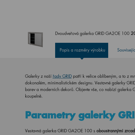
Dvoudveřová galerka GRID GA2OE 100
2
Popis a rozměry výrobku
Souvisejí
Galerky z naší
řady GRID
patří k velice oblíbeným, a to z 
dokonalém, minimalistickém designu. Vestavné galerky GRID s
barev a moderních dekorů. Objevte vše, co nabízí galerka GRI
koupelně.
Parametry galerky G
Vestavná galerka GRID GA2OE 100 s
oboustrannými zrcad