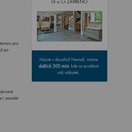
Út a Čt ZAVŘENO
stornou pro
až po
Nejste v dosahu? Nevadí, máme
dalších 300 míst
, kde se prodává
náš nábytek.
oukromé
 i zavolat