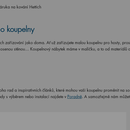
záruka na kování Hettich
do koupelny
ich zařizování jako doma. Ať už zařizujete malou koupelnu pro hosty, pro
zkosenou stěnou… Koupelnový nábytek máme v malíčku, a to od materiálů 
ho rad a inspirativních článků, které mohou vaši koupelnu proměnit na s
dy s výběrem nebo instalací najdete v
Poradně
. A samozřejmě nám můžete