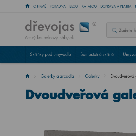
O FIRMĚ
PORADNA
BLOG
KATALOG
DOPRAVA A PLATBA
český koupelnový nábytek
Skříňky pod umyvadlo
Samostatné skříně
Umyvad
Galerky a zrcadla
Galerky
Dvoudveřová
Dvoudveřová gal