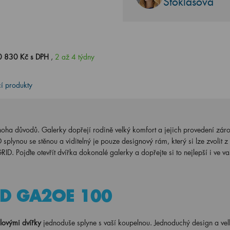
Stoklasová
0 830 Kč s DPH
,
2 až 4 týdny
cí produkty
mnoha důvodů. Galerky dopřejí rodině velký komfort a jejich provedení záro
plynou se stěnou a viditelný je pouze designový rám, který si lze zvolit 
D. Pojďte otevřít dvířka dokonalé galerky a dopřejte si to nejlepší i ve va
RID GA2OE 100
lovými dvířky
jednoduše splyne s vaší koupelnou. Jednoduchý design a vel