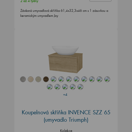
2 až 4 týdny
Závěsná umyvadlová skříňka 61,4x32,3x46 cm s 1 zásuvkou a
keramickým umyvadlem Joy
+4
Koupelnová skříňka INVENCE SZZ 65
(umyvadlo Triumph)
Kolekce