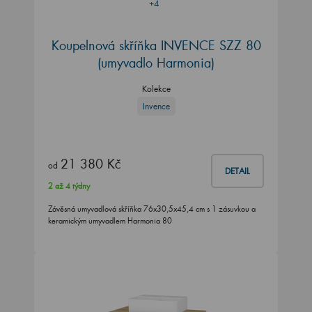
+4
Koupelnová skříňka INVENCE SZZ 80
(umyvadlo Harmonia)
Kolekce
Invence
21 380 Kč
od
DETAIL
2 až 4 týdny
Závěsná umyvadlová skříňka 76x30,5x45,4 cm s 1 zásuvkou a
keramickým umyvadlem Harmonia 80