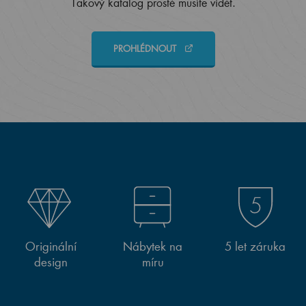
Takový katalog prostě musíte vidět.
PROHLÉDNOUT
Originální
Nábytek na
5 let záruka
design
míru