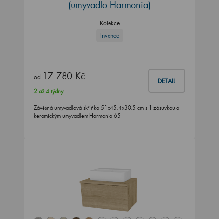
(umyvadlo Harmonia)
Kolekce
Invence
17 780 Kč
od
DETAIL
2 až 4 týdny
Závěsná umyvadlová skříňka 51x45,4x30,5 cm s 1 zásuvkou a
keramickým umyvadlem Harmonia 65