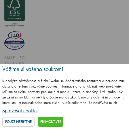
ČSN EN ISO
14001:2016
Vážíme si vašeho soukromí
ČSN EN ISO
9001:2016
K analýze návštěvnosti a funkcí webu, ukládání vašeho nastavení a personalizaci
obsahu a reklam využíváme cookies. Informace o tom, jak náš web používáte,
sdílíme se svými partnery pro sociální média, inzerci a analýzy, kteří mohou být
ze zemí mimo EU. Partneři tyto údaje mohou zkombinovat s dalšími informacemi,
které jste jim poskytli nebo které získali v důsledku toho, že používáte jejich
služby.
Podrobné informace
Spravovat cookies
Vytvořilo studio
CZECHGROUP.cz
POUZE NEZBYTNÉ
PŘIJMOUT VŠE
© 2009 - 2025 Koupelnový nábytek Dřevojas v. d.,
Všechna práva vyhrazena