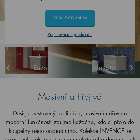
PROČ TATO ŘADA?
Přejít rovnou k produktům
‹
›
Enzo
Majesty
Masivní a hřejivá
Design postavený na liniích, masivním dřevu a
moderní funkčnosti zaujme každého, kdo si přeje do
koupelny něco originálního. Kolekce INVENCE se
inspirovala jak trendem minimalistického designu, tak