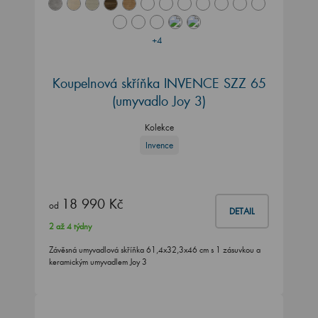
+4
Koupelnová skříňka INVENCE SZZ 65
(umyvadlo Joy 3)
Kolekce
Invence
18 990 Kč
od
DETAIL
2 až 4 týdny
Závěsná umyvadlová skříňka 61,4x32,3x46 cm s 1 zásuvkou a
keramickým umyvadlem Joy 3