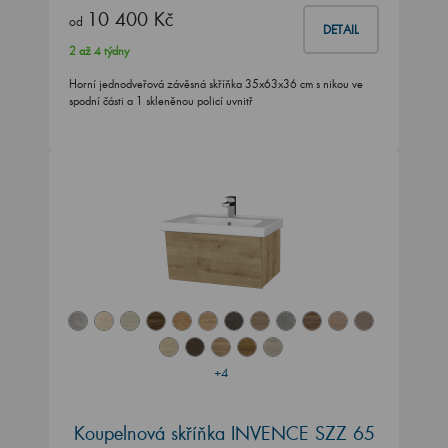
10 400 Kč
od
DETAIL
2 až 4 týdny
Horní jednodveřová závěsná skříňka 35x63x36 cm s nikou ve
spodní části a 1 skleněnou policí uvnitř
+4
Koupelnová skříňka INVENCE SZZ 65