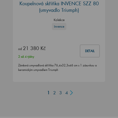
Koupelnová skříňka INVENCE SZZ 80
(umyvadlo Triumph)
Kolekce
Invence
21 380 Kč
od
DETAIL
2 až 4 týdny
Závěsná umyvadlová skříňka 76,4x32,3x46 cm s 1 zásuvkou a
keramickým umyvadlem Triumph
1
2
3
4