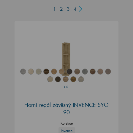
1
2
3
4
+4
Horní regál závěsný INVENCE SYO
90
Kolekce
Invence