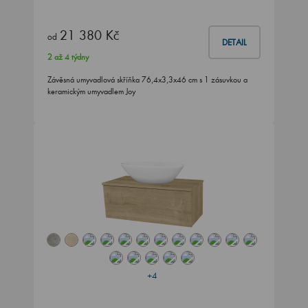
21 380 Kč
od
DETAIL
2 až 4 týdny
Závěsná umyvadlová skříňka 76,4x3,3x46 cm s 1 zásuvkou a
keramickým umyvadlem Joy
+4