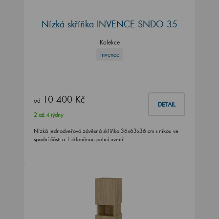
Nízká skříňka INVENCE SNDO 35
Kolekce
Invence
10 400 Kč
od
DETAIL
2 až 4 týdny
Nízká jednodveřová závěsná skříňka 36x63x36 cm s nikou ve
spodní části a 1 skleněnou policí uvnitř