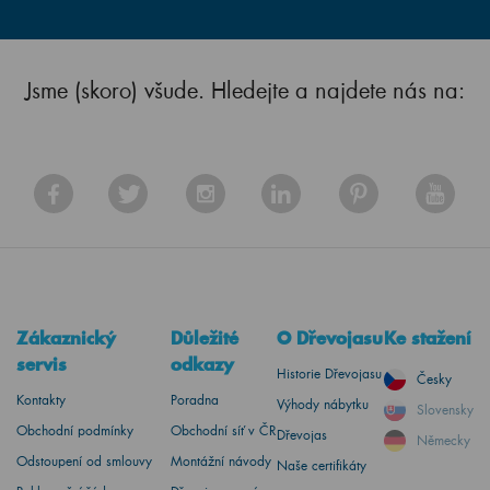
Jsme (skoro) všude. Hledejte a najdete nás na:
Zákaznický
Důležité
O Dřevojasu
Ke stažení
servis
odkazy
Historie Dřevojasu
Česky
Kontakty
Poradna
Výhody nábytku
Slovensky
Obchodní podmínky
Obchodní síť v ČR
Dřevojas
Německy
Odstoupení od smlouvy
Montážní návody
Naše certifikáty