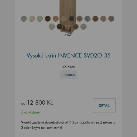
+42
Vysoká skříň INVENCE SVD2O 35
Kolekce
Invence
12 800 Kč
od
DETAIL
2 až 4 týdny
Vysoká závěsná dvoudveřová skříň 35x152x36 cm se 2 nikami a
3 skleněnými policemi uvnitř