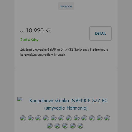
Invence
18 990 Kč
od
DETAIL
2 až 4 týdny
Závěsná umyvadlová skříňka 61,4x32,3x46 cm s 1 zásuvkou a
keramickým umyvadlem Triumph