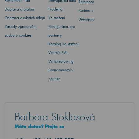
Reklamační řád
Dřevojas na míru
Reference
Doprava a platba
Prodejna
Kariéra v
Ochrana osobních údajů
Ke stažení
Dřevojasu
Zásady zpracování
Konfigurátor pro
souborů cookies
partnery
Katalog ke stažení
Vzorník RAL
Whistleblowing
Environmentální
politika
Barbora Stoklasová
Máte dotaz? Ptejte se