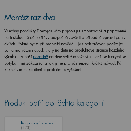
Montáž raz dva
Všechny produkty Dřevojas vám přijdou již smontované a připravené
na instalaci. Stačí skříňky bezpečně zavěsit a případně upravit panty
dvířek. Pokud byste při montáži nevěděli, jak pokračovat, podívejte
se na montážní návod, který
najdete na produktové stránce každého
výrobku
. V naší
poradně
najdete velké množství situací, se kterými se
potýkali jiní zákazníci a tak jsme pro vás sepsali krátký návod. Pár
kliknutí, minutka čtení a problém je vyřešen!
Produkt patří do těchto kategorií
Koupelnové kolekce
(823)