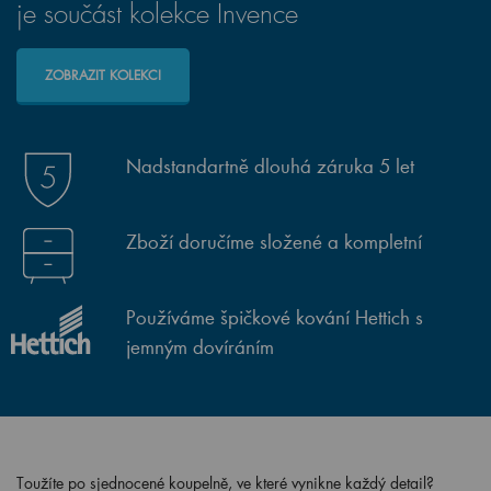
je součást kolekce Invence
ZOBRAZIT KOLEKCI
Nadstandartně dlouhá záruka 5 let
Zboží doručíme složené a kompletní
Používáme špičkové kování Hettich s
jemným dovíráním
Toužíte po sjednocené koupelně, ve které vynikne každý detail?