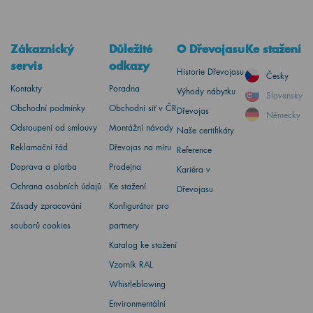
Zákaznický
Důležité
O Dřevojasu
Ke stažení
servis
odkazy
Historie Dřevojasu
Česky
Kontakty
Poradna
Výhody nábytku
Slovensky
Obchodní podmínky
Obchodní síť v ČR
Dřevojas
Německy
Odstoupení od smlouvy
Montážní návody
Naše certifikáty
Reklamační řád
Dřevojas na míru
Reference
Doprava a platba
Prodejna
Kariéra v
Ochrana osobních údajů
Ke stažení
Dřevojasu
Zásady zpracování
Konfigurátor pro
souborů cookies
partnery
Katalog ke stažení
Vzorník RAL
Whistleblowing
Environmentální