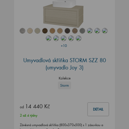
+10
Umyvadlová skříňka STORM SZZ 80
(umyvadlo Joy 3)
Kolekce
Storm
14 440 Kč
od
DETAIL
2 až 4 týdny
Závěsná umyvadlová skříňka (800x370x500) s 1 zásuvkou a
keramickým umyvadlem Joy 3