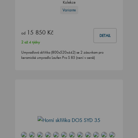
Variante
15 850 Kč
od
DETAIL
2 až 4 týdny
Umyvadlová skříňka (800x520x442) se 2 zásuvkam pro
keramické umyvadlo Laufen Pro S 85 (není v ceně)