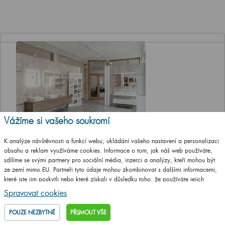
Vážíme si vašeho soukromí
Jediná značková prodejna Dřevojasu v ČR
K analýze návštěvnosti a funkcí webu, ukládání vašeho nastavení a personalizaci
obsahu a reklam využíváme cookies. Informace o tom, jak náš web používáte,
Otevírací doba
sdílíme se svými partnery pro sociální média, inzerci a analýzy, kteří mohou být
Po, St a Pá 8-12 a 13-17 hod
ze zemí mimo EU. Partneři tyto údaje mohou zkombinovat s dalšími informacemi,
Út a Čt ZAVŘENO
které jste jim poskytli nebo které získali v důsledku toho, že používáte jejich
služby.
Podrobné informace
Adresa prodejny
Spravovat cookies
T. G. Masaryka 46/22 (vstup z ulice
Jungmannova), 568 02 Svitavy
POUZE NEZBYTNÉ
PŘIJMOUT VŠE