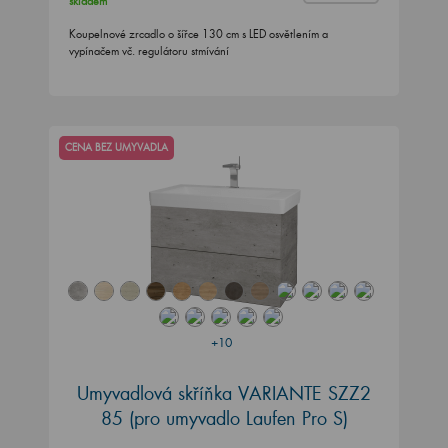
Koupelnové zrcadlo o šířce 130 cm s LED osvětlením a
vypínačem vč. regulátoru stmívání
CENA BEZ UMYVADLA
+10
Umyvadlová skříňka VARIANTE SZZ2
85
(pro umyvadlo Laufen Pro S)
Kolekce