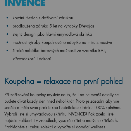
kování Hettich s doživotní zárukou
prodloužená záruka 5 let na výrobky Dřevojas
stejný design jako hlavní umyvadlová skříňka
možnost výroby koupelnového nábytku na míru z masivu
široká nabídka barevných možností ze vzorníku RAL,
dřevodekorů i dekorů
Koupelna = relaxace na první pohled
Při zařizování koupelny myslete na to, že i na nejmenší detaily se
budete dívat každý den hned několikrát. Proto je zásadní aby vše
sedělo a mělo svou praktickou i estetickou stránku 100% splněnou.
Vybrali jste si umyvadlovou skříňku INVENCE? Pak zcela jistě
najdete zalíbení i v zrcadlech, vysoké skříni a malých skříňkách.
Prohlédněte si celou kolekci a vytvořte si domácí wellness.