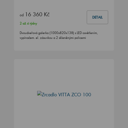
16 360 Kč
od
DETAIL
2 až 4 týdny
Dvoudveřová galerka (1000x820x138) s LED osvětlením,
vypínačem. el. zásuvkou a 2 skleněnými policemi