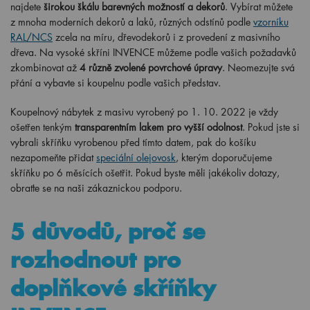
z mnoha moderních dekorů a laků, různých odstínů podle
vzorníku
RAL/NCS
zcela na míru, dřevodekorů i z provedení z masivního
dřeva. Na vysoké skříni INVENCE můžeme podle vašich požadavků
zkombinovat až
4 různě zvolené povrchové úpravy
. Neomezujte svá
přání a vybavte si koupelnu podle vašich představ.
Koupelnový nábytek z masivu vyrobený po
1
. 10. 2022 je vždy
ošetřen tenkým
transparentním lakem pro vyšší odolnost
. Pokud jste si
vybrali skříňku vyrobenou před tímto datem, pak do košíku
nezapomeňte přidat
speciální olejovosk
, kterým doporučujeme
skříňku po 6 měsících ošetřit. Pokud byste měli jakékoliv dotazy,
obraťte se na naši zákaznickou podporu.
5 důvodů, proč se
rozhodnout pro
doplňkové skříňky
INVENCE