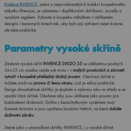
Kolekce INVENCE
, jedna z nejprodávanějších kolekcí koupelnového
nábytku Dřevojas, je vybavena i doplňkovými skříňkami, zrcadly a
vysokým regálem. Vybavte si koupelnu nábytkem v oblíbeném
designu i barevných tónech tak, aby bylo její zařízení nejen krásné,
ale také praktické.
Parametry vysoké skříně
Závěsná vysoká skříň
INVENCE SVD2O 35
se základnou pouhých
36×35 cm snadno najde své místo i v
malých prostorách a zároveň
vytvoří v koupelně přehledný úložný prostor
. Otevírání skříně si
můžete zvolit na
pravou či levou stranu
, což je velice praktické.
Design dvoudvéřové skříňky je doplněn o stylovou niku ve středu a ve
spodní části skříně. Otevřené niky jsou oblíbené jako prostor pro
každodenní drobnosti. Dvířka s bezúchytkovým systémem mají
tlumené dovírání a jsou opatřena kováním Hettich, na které
získáte
doživotní záruku
.
Stejně jako u umyvadlové skříňky INVENCE, i u vysoké skříně
najdete
širokou škálu barevných možností a dekorů
. Vybírat můžete