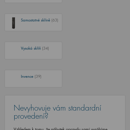
Samostatné skříně
(63)
Vysoká skříň
(34)
Invence
(39)
Nevyhovuje vám standardní
provedení?
Vzhledem k tomu, že nábytek opravdu sami vyrábíme,