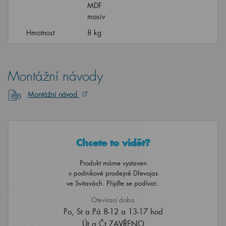
masiv
Hmotnost
8 kg
Montážní návody
Montážní návod
Chcete to vidět?
Produkt máme vystaven
v podnikové prodejně Dřevojas
ve Svitavách. Přijďte se podívat..
Otevírací doba
Po, St a Pá 8-12 a 13-17 hod
Út a Čt ZAVŘENO