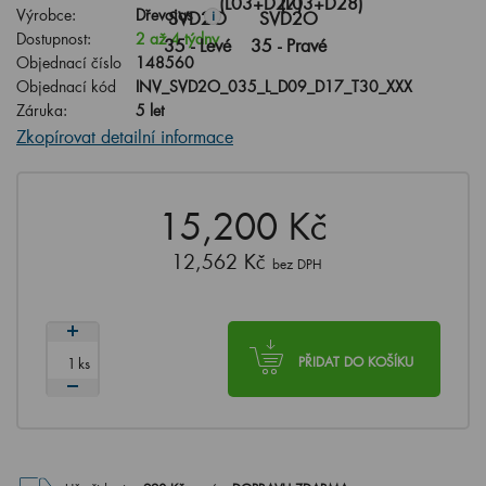
Výrobce:
Dřevojas
i
Dostupnost:
2 až 4 týdny
Objednací číslo
148560
Objednací kód
INV_SVD2O_035_L_D09_D17_T30_XXX
Záruka:
5 let
Zkopírovat detailní informace
15,200 Kč
12,562 Kč
bez DPH
ks
PŘIDAT DO KOŠÍKU
Už přidat jen
990
Kč
a máte
DOPRAVU ZDARMA
.