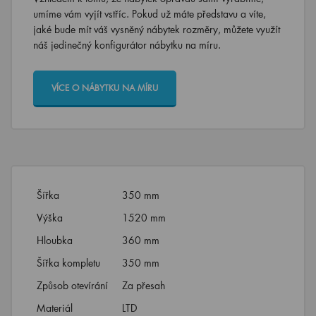
umíme vám vyjít vstříc. Pokud už máte představu a víte,
jaké bude mít váš vysněný nábytek rozměry, můžete využít
náš jedinečný konfigurátor nábytku na míru.
VÍCE O NÁBYTKU NA MÍRU
Šířka
350 mm
Výška
1520 mm
Hloubka
360 mm
Šířka kompletu
350 mm
Způsob otevírání
Za přesah
Materiál
LTD
MDF