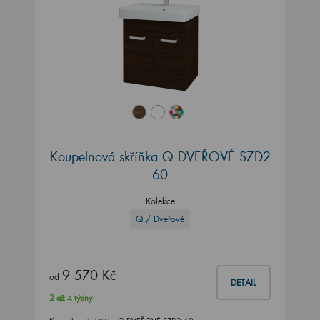
Koupelnová skříňka Q DVEŘOVÉ SZD2
60
Kolekce
Q / Dveřové
9 570 Kč
od
DETAIL
2 až 4 týdny
Koupelnová skříňka Q DVEŘOVÉ SZD2 60.