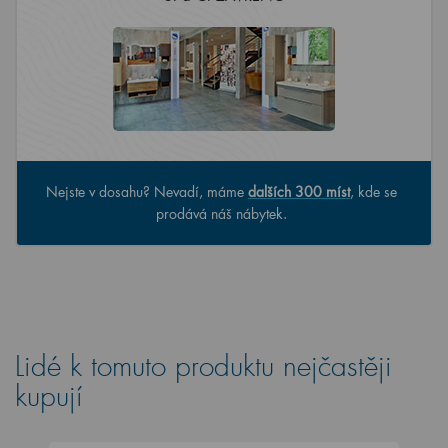
Nejste v dosahu? Nevadí, máme
dalších 300 míst
, kde se
prodává náš nábytek.
Lidé k tomuto produktu nejčastěji
kupují