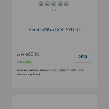
+11
Horní skříňka DOS SYD 35
6 660 Kč
od
DETAIL
2 až 4 týdny
Jednodveřová horní doplňková skříň (350x771x352) se 2
skleněnými policemi