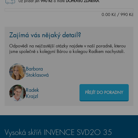
0.00
Kč
/
990
Kč
Zajímá vás nějaký detail?
Odpovědi na nejčastější otázky najdete v naší poradně, kterou
jsme společně s kolegyní Bárou a kolegou Radkem nachystali.
Barbora
Stoklasová
Radek
PŘEJÍT DO PORADNY
Krajzl
Vysoká skříň INVENCE SVD2O 35