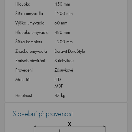
Hloubka
450 mm
Šířka umyvadla
1200 mm
Výška umyvadla
60 mm
Hloubka umyvadla
480 mm
Šířka kompletu
1200 mm
Značka umyvadla
Duravit DuraStyle
Způsob otevírání
S úchytkou
Provedení
Zásuvkové
Materiál
LTD
MDF
Hmotnost
47 kg
Stavební připravenost