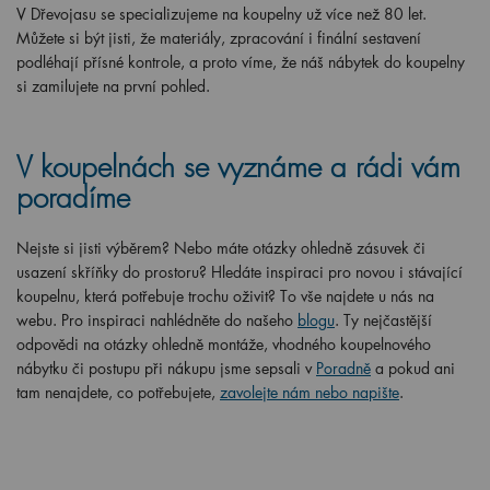
V Dřevojasu se specializujeme na koupelny už více než 80 let.
Můžete si být jisti, že materiály, zpracování i finální sestavení
podléhají přísné kontrole, a proto víme, že náš nábytek do koupelny
si zamilujete na první pohled.
V koupelnách se vyznáme a rádi vám
poradíme
Nejste si jisti výběrem? Nebo máte otázky ohledně zásuvek či
usazení skříňky do prostoru? Hledáte inspiraci pro novou i stávající
koupelnu, která potřebuje trochu oživit? To vše najdete u nás na
webu. Pro inspiraci nahlédněte do našeho
blogu
. Ty nejčastější
odpovědi na otázky ohledně montáže, vhodného koupelnového
nábytku či postupu při nákupu jsme sepsali v
Poradně
a pokud ani
tam nenajdete, co potřebujete,
zavolejte nám nebo napište
.