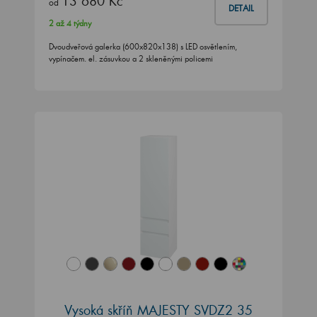
13 680 Kč
od
DETAIL
2 až 4 týdny
Dvoudveřová galerka (600x820x138) s LED osvětlením,
vypínačem. el. zásuvkou a 2 skleněnými policemi
Vysoká skříň MAJESTY SVDZ2 35