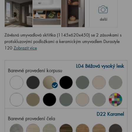
další
Závěsná umyvadlová skříňka (1145x620x450) se 2 zásuvkami s
protiskluzovými podložkami a keramickým umyvadlem Durastyle
120
Zobrazit více
L04 Béžová vysoký lesk
Barevné provedení korpusu
D22 Karamel
Barevné provedení čela