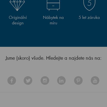
Originální
Nábytek na
5 let záruka
design
míru
Jsme (skoro) všude. Hledejte a najdete nás na: