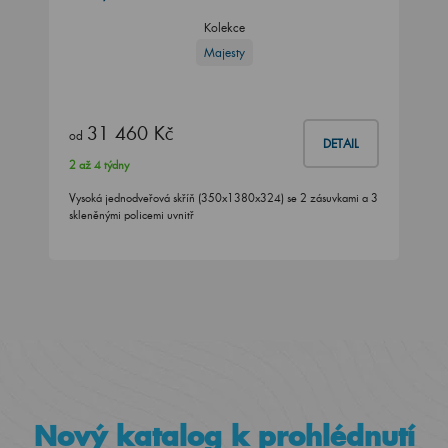
Kolekce
Majesty
31 460 Kč
od
DETAIL
2 až 4 týdny
Vysoká jednodveřová skříň (350x1380x324) se 2 zásuvkami a 3
skleněnými policemi uvnitř
Nový katalog k prohlédnutí