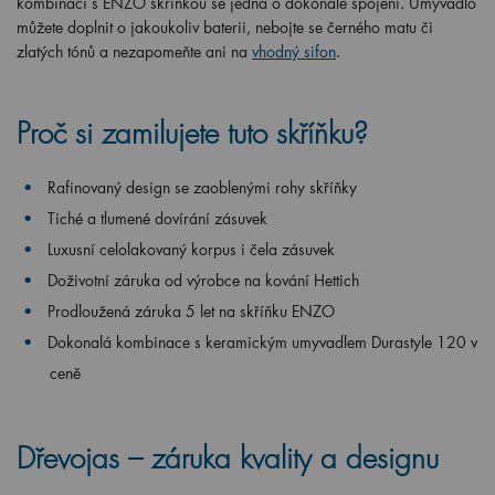
kombinaci s ENZO skříňkou se jedná o dokonalé spojení. Umyvadlo
můžete doplnit o jakoukoliv baterii, nebojte se černého matu či
zlatých tónů a nezapomeňte ani na
vhodný sifon
.
Proč si zamilujete tuto skříňku?
Rafinovaný design se zaoblenými rohy skříňky
Tiché a tlumené dovírání zásuvek
Luxusní celolakovaný korpus i čela zásuvek
Doživotní záruka od výrobce na kování Hettich
Prodloužená záruka 5 let na skříňku ENZO
Dokonalá kombinace s keramickým umyvadlem Durastyle 120
v
ceně
Dřevojas – záruka kvality a designu