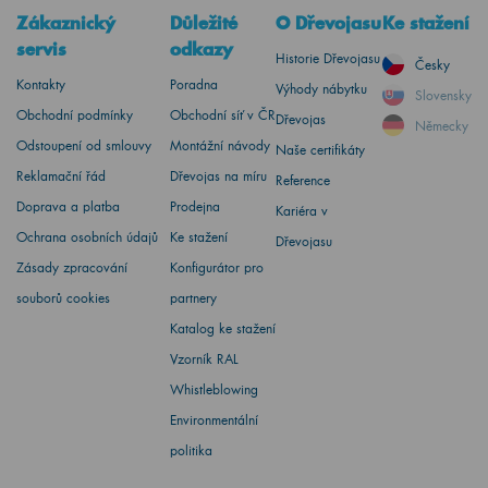
Zákaznický
Důležité
O Dřevojasu
Ke stažení
servis
odkazy
Historie Dřevojasu
Česky
Kontakty
Poradna
Výhody nábytku
Slovensky
Obchodní podmínky
Obchodní síť v ČR
Dřevojas
Německy
Odstoupení od smlouvy
Montážní návody
Naše certifikáty
Reklamační řád
Dřevojas na míru
Reference
Doprava a platba
Prodejna
Kariéra v
Ochrana osobních údajů
Ke stažení
Dřevojasu
Zásady zpracování
Konfigurátor pro
souborů cookies
partnery
Katalog ke stažení
Vzorník RAL
Whistleblowing
Environmentální
politika