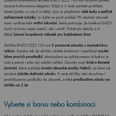
Závěsná umyvadlová skříňka ENZO SZZ2 120 vás na první pohled
zaujme kultivovanou elegancí. Když si ji však začnete prohlížet,
ihned zjistíte, co vás k ní táhlo. Jsou to především
oblé boky a pečlivě
zafrézované úchytky
, to vidíte na první pohled. Při otevření zásuvek
navíc vynikne také
vnitřní lakování
, které potvrzuje, že kolekce ENZO
myslí na krásu nejen zvenčí, ale i uvnitř. Právě tyto detaily z ní
dělají
luxusní koupelnový nábytek pro každodenní život
.
Skříňka ENZO SZZ2 120 má
2 prostorné zásuvky s asymetrickou
výškou
. Snadno tak do skříňky uložíte drobnosti i například
vysoké
lahve pracích prostředků
. Manipulace se zafrézovanou úchytkou je
jistá a pevná i přes její subtilní vzhled. Zásuvky mají
tiché a tlumené
dovírání
, které zajišťuje
kování německé značky Hettich
, na které od
výrobce
získáte doživotní záruku
. V ceně skříňky vám doručíme i
protiskluzovou podložku do zásuvek, a také
prodloužíme záruku na
skříňku na 5 let
.
Vyberte si barvu nebo kombinaci