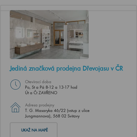
Jediná značková prodejna Dřevojasu v ČR
Otevírací doba
Po, St a Pá 8-12 a 13-17 hod
Út a Čt ZAVŘENO
Adresa prodejny
T. G. Masaryka 46/22 (vstup z ulice
Jungmannova), 568 02 Svitavy
UKAŽ NA MAPĚ