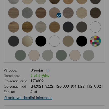
Výrobce:
Dřevojas
i
Dostupnost:
2 až 4 týdny
Objednací číslo
173609
Objednací kód
ENZ021_SZZ2_120_XXX_L04_D22_T32_U021
Záruka:
5 let
Zkopírovat detailní informace