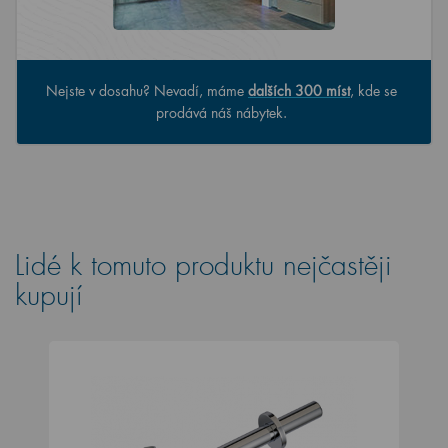
Nejste v dosahu? Nevadí, máme
dalších 300 míst
, kde se
prodává náš nábytek.
Lidé k tomuto produktu nejčastěji
kupují