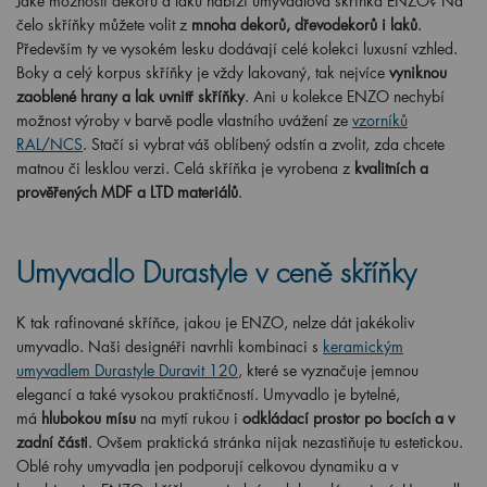
Jaké možnosti dekorů a laků nabízí umyvadlová skříňka ENZO? Na
čelo skříňky můžete volit z
mnoha dekorů, dřevodekorů i laků
.
Především ty ve vysokém lesku dodávají celé kolekci luxusní vzhled.
Boky a celý korpus skříňky je vždy lakovaný, tak nejvíce
vyniknou
zaoblené hrany a lak uvnitř skříňky
. Ani u kolekce ENZO nechybí
možnost výroby v barvě podle vlastního uvážení ze
vzorníků
RAL/NCS
. Stačí si vybrat váš oblíbený odstín a zvolit, zda chcete
matnou či lesklou verzi. Celá skříňka je vyrobena z
kvalitních a
prověřených MDF a LTD materiálů
.
Umyvadlo Durastyle v ceně skříňky
K tak rafinované skříňce, jakou je ENZO, nelze dát jakékoliv
umyvadlo. Naši designéři navrhli kombinaci s
keramickým
umyvadlem Durastyle Duravit 120
, které se vyznačuje jemnou
elegancí a také vysokou praktičností. Umyvadlo je bytelné,
má
hlubokou mísu
na mytí rukou i
odkládací prostor po bocích a v
zadní části
. Ovšem praktická stránka nijak nezastiňuje tu estetickou.
Oblé rohy umyvadla jen podporují celkovou dynamiku a v