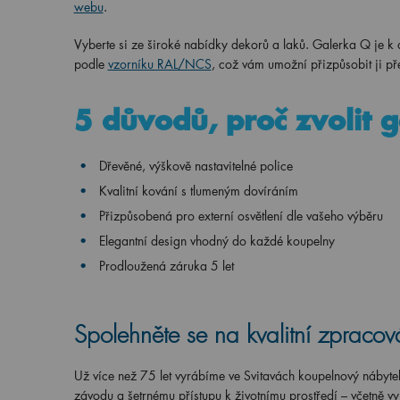
webu
.
Vyberte si ze široké nabídky dekorů a laků. Galerka Q je k
podle
vzorníku RAL/NCS
, což vám umožní přizpůsobit ji př
5 důvodů, proč zvolit 
Dřevěné, výškově nastavitelné police
Kvalitní kování s tlumeným dovíráním
Přizpůsobená pro externí osvětlení dle vašeho výběru
Elegantní design vhodný do každé koupelny
Prodloužená záruka 5 let
Spolehněte se na kvalitní zpracov
Už více než 75 let vyrábíme ve Svitavách koupelnový nábyte
závodu a šetrnému přístupu k životnímu prostředí – včetně vy