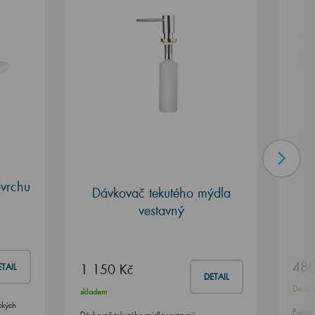
ovrchu
Dávkovač tekutého mýdla
vestavný
480
1 150 Kč
TAIL
DETAIL
Do vyp
skladem
ckých
Pořada