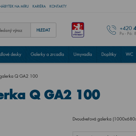
NÁBYTEK NA MÍRU
KARIÉRA
KONTAKTY
+420
4
HLEDAT
Po - Pá: 
lové desky
Galerky a zrcadla
Umyvadla
Doplňky
WC
 galerka Q GA2 100
erka Q GA2 100
Dvoudveřová galerka (1000x680x