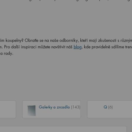
ním koupelny? Obraťte se na naše odborníky, kteří mají zkušenosti s různý
Pro další inspiraci můžete navštívit náš
blog
, kde pravidelně sdílíme tre
 a rady.
Galerky a zrcadla
(143)
Q
(6)