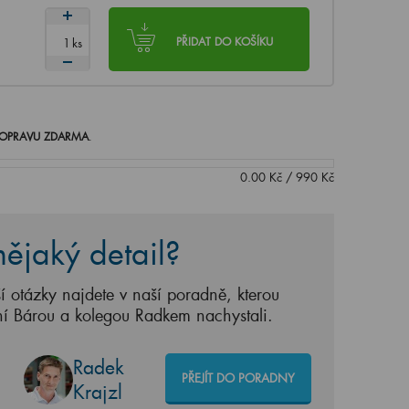
ks
PŘIDAT DO KOŠÍKU
OPRAVU ZDARMA
.
0.00
Kč
/
990
Kč
ějaký detail?
í otázky najdete v naší poradně, kterou
ní Bárou a kolegou Radkem nachystali.
Radek
PŘEJÍT DO PORADNY
Krajzl