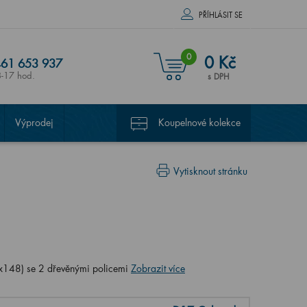
PŘÍHLÁSIT SE
0
0 Kč
61 653 937
8-17 hod.
s DPH
Výprodej
Koupelnové kolekce
Vytisknout stránku
148) se 2 dřevěnými policemi
Zobrazit více