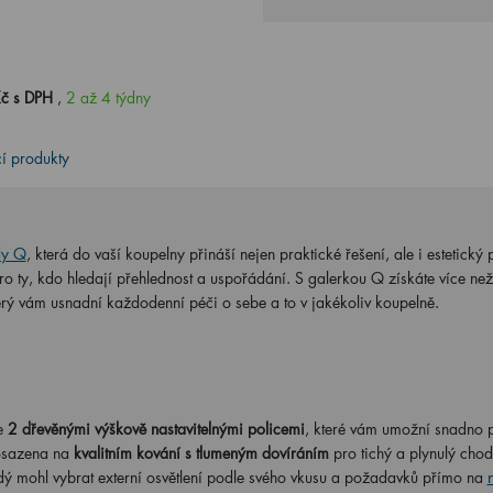
Kč s DPH
,
2 až 4 týdny
cí produkty
dy Q
, která do vaší koupelny přináší nejen praktické řešení, ale i estetický 
 ty, kdo hledají přehlednost a uspořádání. S galerkou Q získáte více než
rý vám usnadní každodenní péči o sebe a to v jakékoliv koupelně.
e
2 dřevěnými výškově nastavitelnými policemi
, které vám umožní snadno p
 osazena na
kvalitním kování s tlumeným dovíráním
pro tichý a plynulý cho
dý mohl vybrat externí osvětlení podle svého vkusu a požadavků přímo na