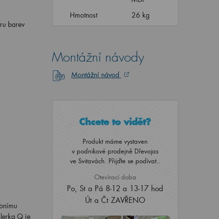
Hmotnost
26 kg
ru barev
Montážní návody
Montážní návod
Chcete to vidět?
Produkt máme vystaven
v podnikové prodejně Dřevojas
ve Svitavách. Přijďte se podívat..
Otevírací doba
Po, St a Pá 8-12 a 13-17 hod
Út a Čt ZAVŘENO
obnímu
alerka Q je