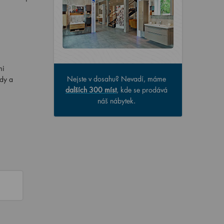
mi
Nejste v dosahu? Nevadí, máme
ndy a
dalších 300 míst
, kde se prodává
náš nábytek.