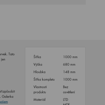
prvek. Tato
Šířka
1000 mm
 jen
Výška
680 mm
Hloubka
148 mm
Šířka kompletu
1000 mm
Vlastnosti
Bez
řizpůsobit
produktu
osvětlení
d. Galerka
Materiál
LTD
našem
MDF