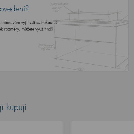
rovedení?
míme vám vyjít vstříc. Pokud už
ek rozměry, můžete využít náš
i kupují