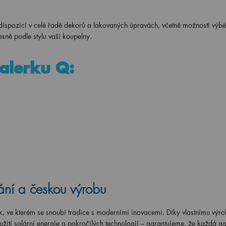
 dispozici v celé řadě dekorů a lakovaných úpravách, včetně možnosti výbě
esně podle stylu vaší koupelny.
galerku Q:
ání a českou výrobu
k, ve kterém se snoubí tradice s moderními inovacemi. Díky vlastnímu výr
užití solární energie a pokročilých technologií – garantujeme, že každá g