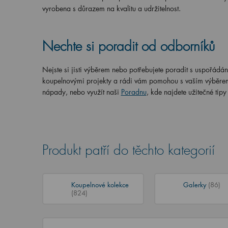
vyrobena s důrazem na kvalitu a udržitelnost.
Nechte si poradit od odborníků
Nejste si jisti výběrem nebo potřebujete poradit s uspořádá
koupelnovými projekty a rádi vám pomohou s vaším výběrem. 
nápady, nebo využít naši
Poradnu
, kde najdete užitečné tipy
Produkt patří do těchto kategorií
Koupelnové kolekce
Galerky
(86)
(824)