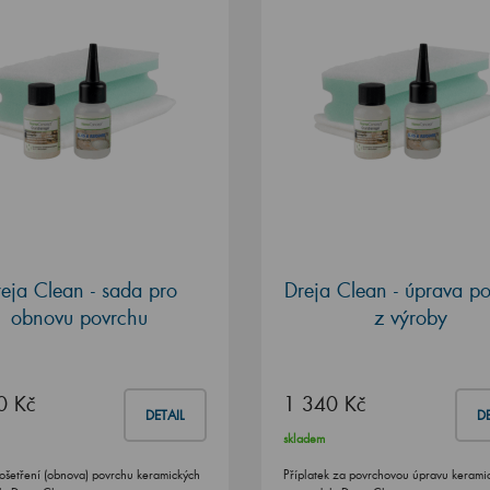
eja Clean - sada pro
Dreja Clean - úprava p
obnovu povrchu
z výroby
0 Kč
1 340 Kč
DETAIL
DE
skladem
ošetření (obnova) povrchu keramických
Příplatek za povrchovou úpravu kerami