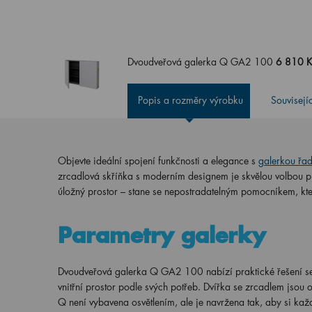
Dvoudveřová galerka Q GA2 100
6 810 
Popis a rozměry výrobku
Souvisejí
Objevte ideální spojení funkčnosti a elegance s
galerkou řa
zrcadlová skříňka s moderním designem je skvělou volbou pro
úložný prostor – stane se nepostradatelným pomocníkem, kte
Parametry galerky
Dvoudveřová galerka Q GA2 100 nabízí praktické řešení s
vnitřní prostor podle svých potřeb. Dvířka se zrcadlem jsou
Q není vybavena osvětlením, ale je navržena tak, aby si kaž