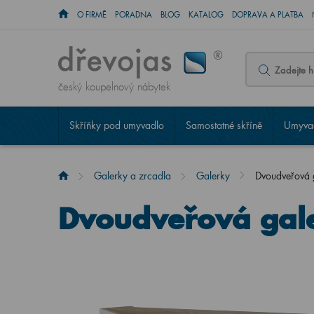
O FIRMĚ
PORADNA
BLOG
KATALOG
DOPRAVA A PLATBA
český koupelnový nábytek
Skříňky pod umyvadlo
Samostatné skříně
Umyvad
Galerky a zrcadla
Galerky
Dvoudveřová
Dvoudveřová gal