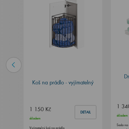
Dr
Koš na prádlo - vyjímatelný
1 34
1 150 Kč
DETAIL
skladem
skladem
Sada na 
Vyjímatelný koš na prádlo