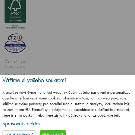
ČSN EN ISO
14001:2016
ČSN EN ISO
Vážíme si vašeho soukromí
9001:2016
K analýze návštěvnosti a funkcí webu, ukládání vašeho nastavení a personalizaci
obsahu a reklam využíváme cookies. Informace o tom, jak náš web používáte,
sdílíme se svými partnery pro sociální média, inzerci a analýzy, kteří mohou být
ze zemí mimo EU. Partneři tyto údaje mohou zkombinovat s dalšími informacemi,
které jste jim poskytli nebo které získali v důsledku toho, že používáte jejich
Vytvořilo studio
CZECHGROUP.cz
služby.
Podrobné informace
Spravovat cookies
© 2009 - 2025 Koupelnový nábytek Dřevojas v. d.,
Všechna práva vyhrazena