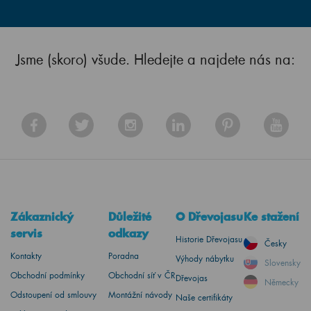
Jsme (skoro) všude. Hledejte a najdete nás na:
Zákaznický
Důležité
O Dřevojasu
Ke stažení
servis
odkazy
Historie Dřevojasu
Česky
Kontakty
Poradna
Výhody nábytku
Slovensky
Obchodní podmínky
Obchodní síť v ČR
Dřevojas
Německy
Odstoupení od smlouvy
Montážní návody
Naše certifikáty