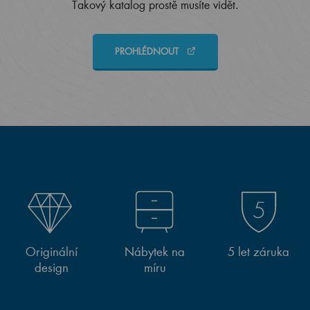
Takový katalog prostě musíte vidět.
PROHLÉDNOUT
Originální
Nábytek na
5 let záruka
design
míru