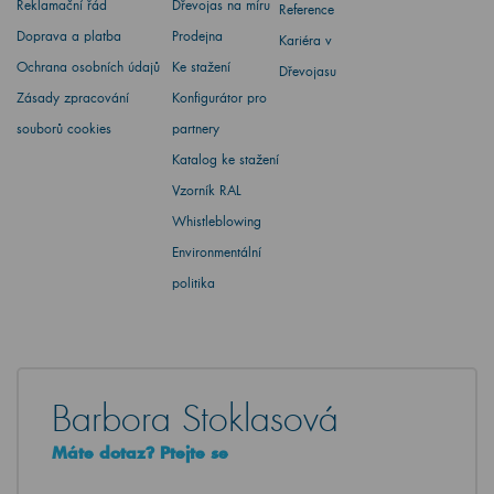
Reklamační řád
Dřevojas na míru
Reference
Doprava a platba
Prodejna
Kariéra v
Ochrana osobních údajů
Ke stažení
Dřevojasu
Zásady zpracování
Konfigurátor pro
souborů cookies
partnery
Katalog ke stažení
Vzorník RAL
Whistleblowing
Environmentální
politika
Barbora Stoklasová
Máte dotaz? Ptejte se