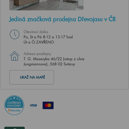
Jediná značková prodejna Dřevojasu v ČR
Otevírací doba
Po, St a Pá 8-12 a 13-17 hod
Út a Čt ZAVŘENO
Adresa prodejny
T. G. Masaryka 46/22 (vstup z ulice
Jungmannova), 568 02 Svitavy
UKAŽ NA MAPĚ