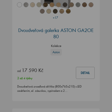
+17
Dvoudveřová galerka ASTON GA2OE
80
Kolekce
Aston
17 590 Kč
od
DETAIL
2 až 4 týdny
Dvoudveřová zrcadlová skříňka (800x765x210) s LED
osvětlením, el. zásuvkou, vypínačem a 2…