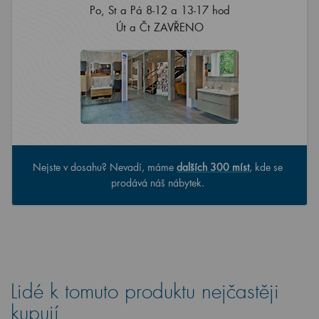
Po, St a Pá 8-12 a 13-17 hod
Út a Čt ZAVŘENO
Nejste v dosahu? Nevadí, máme
dalších 300 míst
, kde se
prodává náš nábytek.
Lidé k tomuto produktu nejčastěji
kupují