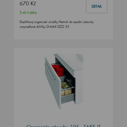
670 Kč
DETAIL
2 až 4 týdny
Doplňkový organizér značky Hettich do spodní zásuvky
umyvadlové skříňky Q MAX SZZ2 55