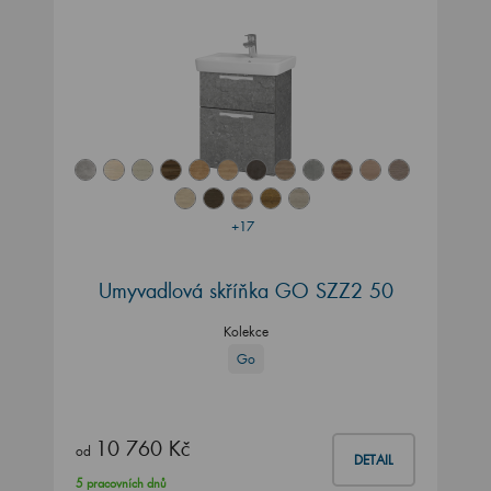
+17
Umyvadlová skříňka GO SZZ2 50
Kolekce
Go
10 760 Kč
od
DETAIL
5 pracovních dnů