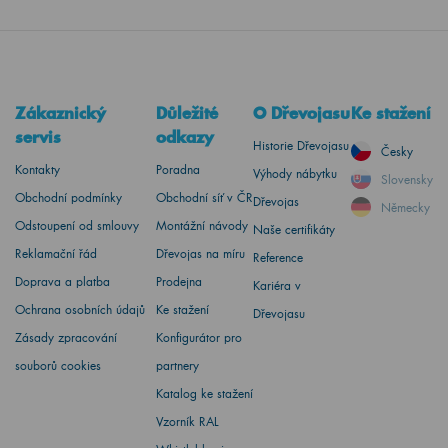
Zákaznický
Důležité
O Dřevojasu
Ke stažení
servis
odkazy
Historie Dřevojasu
Česky
Kontakty
Poradna
Výhody nábytku
Slovensky
Obchodní podmínky
Obchodní síť v ČR
Dřevojas
Německy
Odstoupení od smlouvy
Montážní návody
Naše certifikáty
Reklamační řád
Dřevojas na míru
Reference
Doprava a platba
Prodejna
Kariéra v
Ochrana osobních údajů
Ke stažení
Dřevojasu
Zásady zpracování
Konfigurátor pro
souborů cookies
partnery
Katalog ke stažení
Vzorník RAL