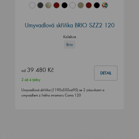
Umyvadlová skříňka BRIO SZZ2 120
Kolekce
Brio
39 480 Kč
od
DETAIL
2 až 4 týdny
Umyvadlová skříňka (1190x550x495) se 2 zásuvkami a
umyvadlem z litého mramoru Como 120