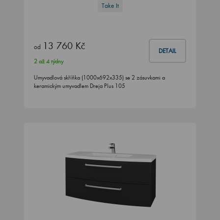
Take It
13 760 Kč
od
DETAIL
2 až 4 týdny
Umyvadlová skříňka (1000x692x335) se 2 zásuvkami a
keramickým umyvadlem Dreja Plus 105