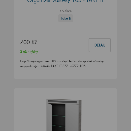
Organizér zásuvky 105 - TAKE IT
Kolekce
Take It
700 Kč
DETAIL
2 až 4 týdny
Doplňkový organizér 105 značky Hettich do spodní zásuvky
umyvadlových skříněk TAKE IT SZZ a SZZ2 105