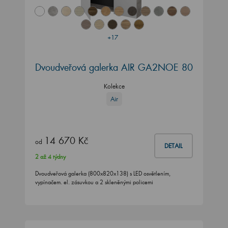
+17
Dvoudveřová galerka AIR GA2NOE 80
Kolekce
Air
14 670 Kč
od
DETAIL
2 až 4 týdny
Dvoudveřová galerka (800x820x138) s LED osvětlením,
vypínačem. el. zásuvkou a 2 skleněnými policemi