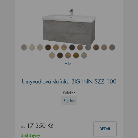
+17
Umyvadlová skříňka BIG INN SZZ 100
Kolekce
Big Inn
17 350 Kč
od
DETAIL
2 až 4 týdny