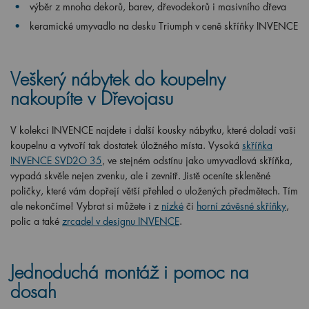
výběr z mnoha dekorů, barev, dřevodekorů i masivního dřeva
keramické umyvadlo na desku Triumph v ceně skříňky INVENCE
Veškerý nábytek do koupelny
nakoupíte v Dřevojasu
V kolekci INVENCE najdete i další kousky nábytku, které doladí vaši
koupelnu a vytvoří tak dostatek úložného místa. Vysoká
skříňka
INVENCE SVD2O 35
, ve stejném odstínu jako umyvadlová skříňka,
vypadá skvěle nejen zvenku, ale i zevnitř. Jistě oceníte skleněné
poličky, které vám dopřejí větší přehled o uložených předmětech. Tím
ale nekončíme! Vybrat si můžete i z
nízké
či
horní závěsné skříňky
,
polic a také
zrcadel v designu INVENCE
.
Jednoduchá montáž i pomoc na
dosah