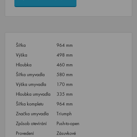
Šířka
964 mm
Výška
498 mm
Hloubka
460 mm
Šířka umyvadla
580 mm
Výška umyvadla
170 mm
Hloubka umyvadla
335 mm
Šířka kompletu
964 mm
Značka umyvadla
Triumph
Způsob otevírání
Push-to-open
Provedení
Zásuvkové