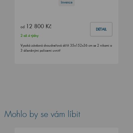
Invence
12 800 Kč
od
DETAIL
2 až 4 týdny
Vysoká závěsná dvoudveřová skříň 35x152x36 cm se 2 nikami a
3 skleněnými policemi uvnitř
Mohlo by se vám líbit