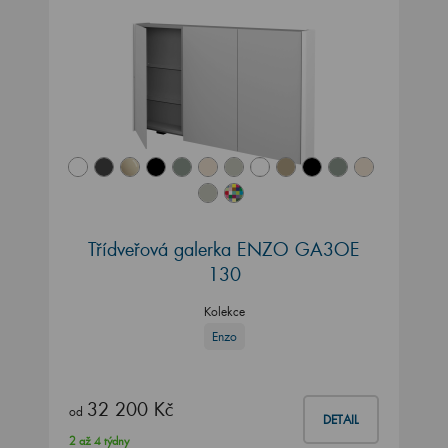
Třídveřová galerka ENZO GA3OE
130
Kolekce
Enzo
32 200 Kč
od
DETAIL
2 až 4 týdny