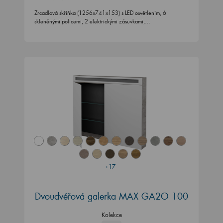
Zrcadlová skříňka (1256x741x153) s LED osvětlením, 6
skleněnými policemi, 2 elektrickými zásuvkami,…
+17
Dvoudvéřová galerka MAX GA2O 100
Kolekce