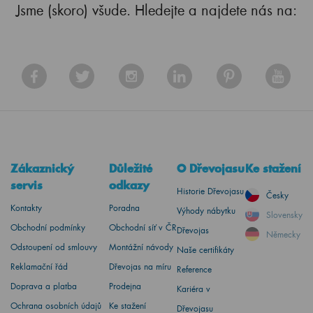
Jsme (skoro) všude. Hledejte a najdete nás na:
Zákaznický
Důležité
O Dřevojasu
Ke stažení
servis
odkazy
Historie Dřevojasu
Česky
Kontakty
Poradna
Výhody nábytku
Slovensky
Obchodní podmínky
Obchodní síť v ČR
Dřevojas
Německy
Odstoupení od smlouvy
Montážní návody
Naše certifikáty
Reklamační řád
Dřevojas na míru
Reference
Doprava a platba
Prodejna
Kariéra v
Ochrana osobních údajů
Ke stažení
Dřevojasu