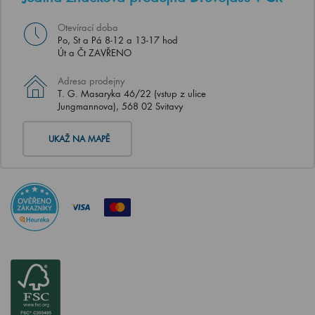
Otevírací doba
Po, St a Pá 8-12 a 13-17 hod
Út a Čt ZAVŘENO
Adresa prodejny
T. G. Masaryka 46/22 (vstup z ulice
Jungmannova), 568 02 Svitavy
UKAŽ NA MAPĚ