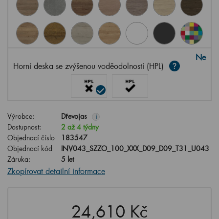
Ne
Horní deska se zvýšenou voděodolností (HPL)
Výrobce:
Dřevojas
i
Dostupnost:
2 až 4 týdny
Objednací číslo
183547
Objednací kód
INV043_SZZO_100_XXX_D09_D09_T31_U043
Záruka:
5 let
Zkopírovat detailní informace
24,610 Kč