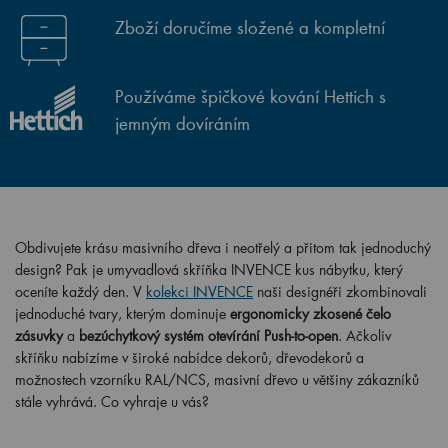
Zboží doručíme složené a kompletní
Používáme špičkové kování Hettich s
jemným dovíráním
Obdivujete krásu masivního dřeva i neotřelý a přitom tak jednoduchý
design? Pak je umyvadlová skříňka INVENCE kus nábytku, který
oceníte každý den. V
kolekci INVENCE
naši designéři zkombinovali
jednoduché tvary, kterým dominuje
ergonomicky zkosené čelo
zásuvky
a
bezúchytkový systém otevírání Push-to-open
. Ačkoliv
skříňku nabízíme v široké nabídce dekorů, dřevodekorů a
možnostech vzorníku RAL/NCS, masivní dřevo u většiny zákazníků
stále vyhrává. Co vyhraje u vás?