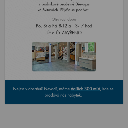
v podnikové prodejně Dřevojas
ve Svitavách. Přijďte se podívat..
Otevírací doba
Po, St a Pá 8-12 a 13-17 hod
Út a Čt ZAVŘENO
Nejste v dosahu? Nevadí, máme
dalších 300 míst
, kde se
prodává náš nábytek.