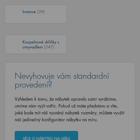
Invence
(39)
Koupelnové skříňky s
umyvadlem
(347)
Nevyhovuje vám standardní
provedení?
Vzhledem k tomu, že nábytek opravdu sami vyrábíme,
umíme vám vyjít vstříc. Pokud už máte představu a víte,
jaké bude mít váš vysněný nábytek rozměry, můžete využít
náš jedinečný konfigurátor nábytku na míru.
VÍCE O NÁBYTKU NA MÍRU