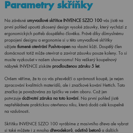
Parametry skříňky
Na závěsné
umyvadlové skříňce INVENCE SZZO 100
vás jistě na
první pohled upoutá zkosený design vysoké zásuvky, který vychází z
ergonomických potřeb dospělého člověka. Právě díky důmyslnému
propojení designu a ergonomie si u této umyvadlové skříňky
užijete
tlumené otevírání Push-to-open
na vlastní kůži. Dospělý člen
domácnosti totiž může otevírat a zavírat zásuvku pouze koleny. To si
musíte vyzkoušet v našem showroomu! Na veškerý koupelnový
nábytek INVENCE získáte
prodlouženou záruku 5 let
.
Ovšem věříme, že to co vás přesvědčí o správnosti koupě, je nejen
zpracování kvalitních materiálů, ale i značkové kování Hettich. Tato
značka je považována za špičku ve svém oboru. Což jen
potvrzuje
doživotní záruka na toto kování
. Na první pohled jistě
nepřehlédnete praktickou otevřenou niku, která dodá celé koupelně
na vzdušnosti.
Skříňku INVENCE SZZO 100 vyrábíme z masivního dřeva ale vybrat
si také můžete i z mnoha
dřevodekorů
,
odstínů betonů
a dalších