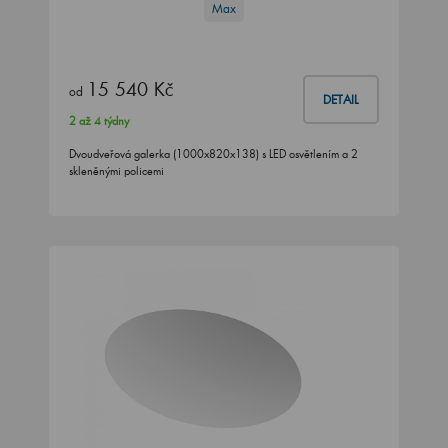
Max
15 540 Kč
od
DETAIL
2 až 4 týdny
Dvoudveřová galerka (1000x820x138) s LED osvětlením a 2
skleněnými policemi