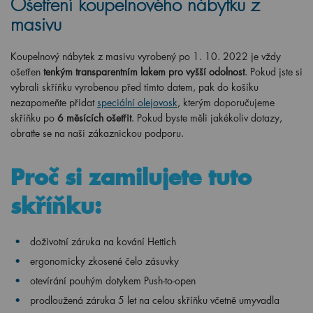
Ošetření koupelnového nábytku z
masivu
Koupelnový nábytek z masivu vyrobený po 1. 10. 2022 je vždy
ošetřen
tenkým transparentním lakem pro vyšší odolnost
. Pokud jste si
vybrali skříňku vyrobenou před tímto datem, pak do košíku
nezapomeňte přidat
speciální olejovosk
, kterým doporučujeme
skříňku po
6 měsících ošetřit
. Pokud byste měli jakékoliv dotazy,
obraťte se na naši zákaznickou podporu.
Proč si zamilujete tuto
skříňku:
doživotní záruka na kování Hettich
ergonomicky
zkosené čelo zásuvky
otevírání pouhým dotykem Push-to-open
prodloužená záruka 5 let na celou skříňku včetně umyvadla