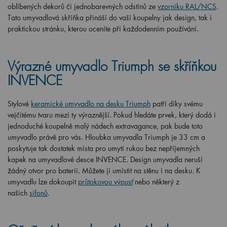
oblíbených dekorů či jednobarevných odstínů ze
vzorníku RAL/NCS
.
Tato umyvadlová skříňka přináší do vaší koupelny jak design, tak i
praktickou stránku, kterou oceníte při každodenním používání.
Výrazné umyvadlo Triumph se skříňkou
INVENCE
Stylové
keramické umyvadlo na desku Triumph
patří díky svému
vejčitému tvaru mezi ty výraznější. Pokud hledáte prvek, který dodá i
jednoduché koupelně malý nádech extravagance, pak bude toto
umyvadlo právě pro vás. Hloubka umyvadla Triumph je 33 cm a
poskytuje tak dostatek místa pro umytí rukou bez nepříjemných
kapek na umyvadlové desce INVENCE. Design umyvadla neruší
žádný otvor pro baterii. Můžete ji umístit na stěnu i na desku. K
umyvadlu lze dokoupit
průtokovou výpusť
nebo některý z
našich
sifonů
.