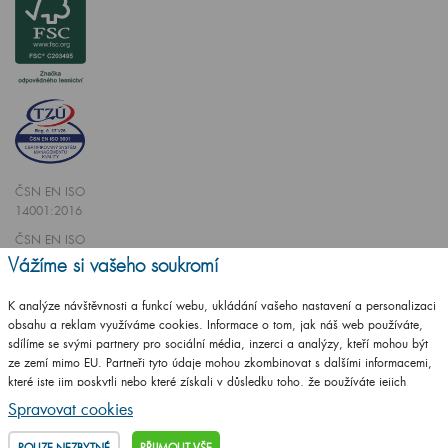
ČSN EN ISO
14001:2016
ČSN EN ISO
9001:2016
Vážíme si vašeho soukromí
K analýze návštěvnosti a funkcí webu, ukládání vašeho nastavení a personalizaci
obsahu a reklam využíváme cookies. Informace o tom, jak náš web používáte,
sdílíme se svými partnery pro sociální média, inzerci a analýzy, kteří mohou být
ze zemí mimo EU. Partneři tyto údaje mohou zkombinovat s dalšími informacemi,
Vytvořilo studio
CZECHGROUP.cz
které jste jim poskytli nebo které získali v důsledku toho, že používáte jejich
služby.
Podrobné informace
Spravovat cookies
© 2009 - 2025 Koupelnový nábytek Dřevojas v. d.,
Všechna práva vyhrazena
POUZE NEZBYTNÉ
PŘIJMOUT VŠE