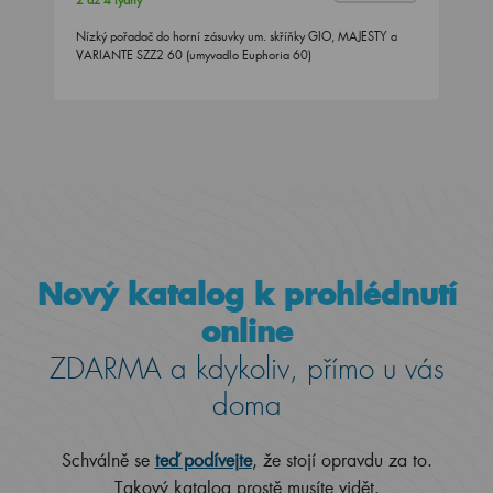
2 až 4 týdny
Nízký pořadač do horní zásuvky um. skříňky GIO, MAJESTY a
VARIANTE SZZ2 60 (umyvadlo Euphoria 60)
Nový katalog k prohlédnutí
online
ZDARMA a kdykoliv, přímo u vás
doma
Schválně se
teď podívejte
, že stojí opravdu za to.
Takový katalog prostě musíte vidět.