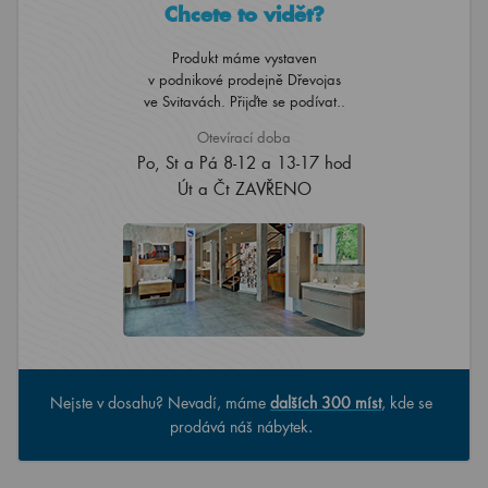
Chcete to vidět?
Produkt máme vystaven
v podnikové prodejně Dřevojas
ve Svitavách. Přijďte se podívat..
Otevírací doba
Po, St a Pá 8-12 a 13-17 hod
Út a Čt ZAVŘENO
Nejste v dosahu? Nevadí, máme
dalších 300 míst
, kde se
prodává náš nábytek.