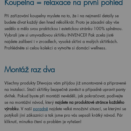
Koupelna = relaxace na první pohled
Při zařizování koupelny myslete na to, že i na nejmenší detaily se
budete dívat každý den hned několikrát. Proto je zásadní aby vše
sedělo a mělo svou praktickou i estetickou stránku 100% splněnou.
Vybrali jste si umyvadlovou skříňku INVENCE? Pak zcela jistě
najdete zalíbení i v zrcadlech, vysoké skříni a malých skříňkách.
Prohlédněte si celou kolekci a vytvořte si domácí wellness.
Montáž raz dva
Všechny produkty Dřevojas vám přijdou již smontované a připravené
na instalaci. Stačí skříňky bezpečně zavěsit a případně upravit panty
dvířek. Pokud byste při montáži nevěděli, jak pokračovat, podívejte
se na montážní návod, který
najdete na produktové stránce každého
výrobku
. V naší
poradně
najdete velké množství situací, se kterými se
potýkali jiní zákazníci a tak jsme pro vás sepsali krátký návod. Pár
kliknutí, minutka čtení a problém je vyřešen!