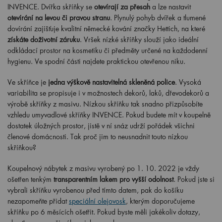
INVENCE. Dvířka skříňky se
otevírají za přesah
a lze nastavit
otevírání na levou či pravou stranu
. Plynulý pohyb dvířek a tlumené
dovírání zajišťuje kvalitní německé kování značky Hettich, na které
získáte doživotní záruku
. Vršek nízké skříňky slouží jako ideální
odkládací prostor na kosmetiku či předměty určené na každodenní
hygienu. Ve spodní části najdete praktickou otevřenou niku.
Ve skříňce je
jedna výškově nastavitelná skleněná police
. Vysoká
variabilita se propisuje i v možnostech dekorů, laků, dřevodekorů a
výrobě skříňky z masivu. Nízkou skříňku tak snadno přizpůsobíte
vzhledu umyvadlové skříňky INVENCE. Pokud budete mít v koupelně
dostatek úložných prostor, jistě v ní snáz udrží pořádek všichni
členové domácnosti. Tak proč jim to neusnadnit touto nízkou
skříňkou?
Koupelnový nábytek z masivu vyrobený po
1
. 10. 2022 je vždy
ošetřen tenkým
transparentním lakem pro vyšší odolnost
. Pokud jste si
vybrali skříňku vyrobenou před tímto datem, pak do košíku
nezapomeňte přidat
speciální olejovosk
, kterým doporučujeme
skříňku po 6 měsících ošetřit. Pokud byste měli jakékoliv dotazy,