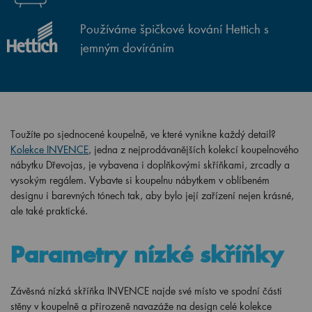
Používáme špičkové kování Hettich s
jemným dovíráním
Toužíte po sjednocené koupelně, ve které vynikne každý detail?
Kolekce INVENCE
, jedna z nejprodávanějších kolekcí koupelnového
nábytku Dřevojas, je vybavena i doplňkovými skříňkami, zrcadly a
vysokým regálem. Vybavte si koupelnu nábytkem v oblíbeném
designu i barevných tónech tak, aby bylo její zařízení nejen krásné,
ale také praktické.
Parametry nízké skříňky
Závěsná nízká skříňka INVENCE najde své místo ve spodní části
stěny v koupelně a přirozeně navazáže na design celé kolekce