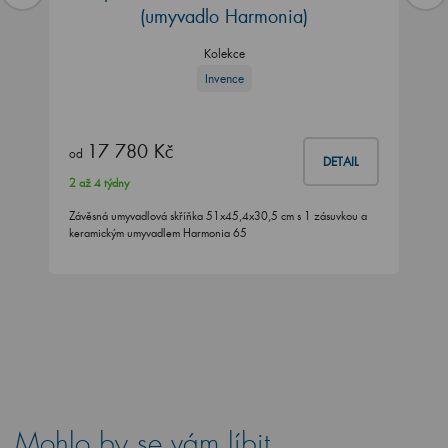
(umyvadlo Harmonia)
Kolekce
Invence
17 780 Kč
od
DETAIL
2 až 4 týdny
Závěsná umyvadlová skříňka 51x45,4x30,5 cm s 1 zásuvkou a
keramickým umyvadlem Harmonia 65
Mohlo by se vám líbit