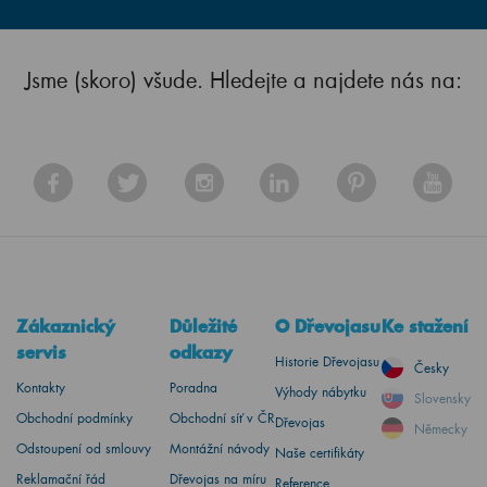
Jsme (skoro) všude. Hledejte a najdete nás na:
Zákaznický
Důležité
O Dřevojasu
Ke stažení
servis
odkazy
Historie Dřevojasu
Česky
Kontakty
Poradna
Výhody nábytku
Slovensky
Obchodní podmínky
Obchodní síť v ČR
Dřevojas
Německy
Odstoupení od smlouvy
Montážní návody
Naše certifikáty
Reklamační řád
Dřevojas na míru
Reference