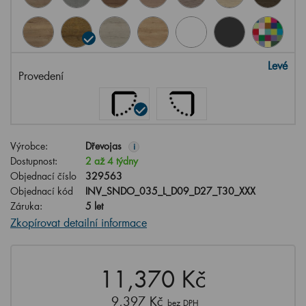
Levé
Provedení
Výrobce:
Dřevojas
i
Dostupnost:
2 až 4 týdny
Objednací číslo
329563
Objednací kód
INV_SNDO_035_L_D09_D27_T30_XXX
Záruka:
5 let
Zkopírovat detailní informace
11,370 Kč
9,397 Kč
bez DPH