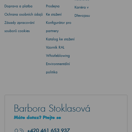
Doprava a platba
Prodejna
Kariéra v
Ochrana osobních údajů
Ke stažení
Dřevojasu
Zásady zpracování
Konfigurátor pro
souborů cookies
partnery
Katalog ke stažení
Vzorník RAL
Whistleblowing
Environmentální
politika
Barbora Stoklasová
Máte dotaz? Ptejte se
+420
461 653 937