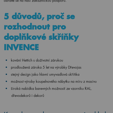
obraťte se na naši zákaznickou podporu.
5 důvodů, proč se
rozhodnout pro
doplňkové skříňky
INVENCE
kování Hettich s doživotní zárukou
prodloužená záruka 5 let na výrobky Dřevojas
stejný design jako hlavní umyvadlová skříňka
možnost výroby koupelnového nábytku na míru z masivu
široká nabídka barevných možností ze vzorníku RAL,
dřevodekorů i dekorů