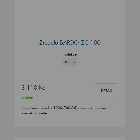
Zrcadlo BARDO ZC 100
Kolekce
Bardo
3 110 Kč
DETAIL
skladem
Koupelnové zrcadlo (1000x700x35) s možností instalace
externího osvětlení