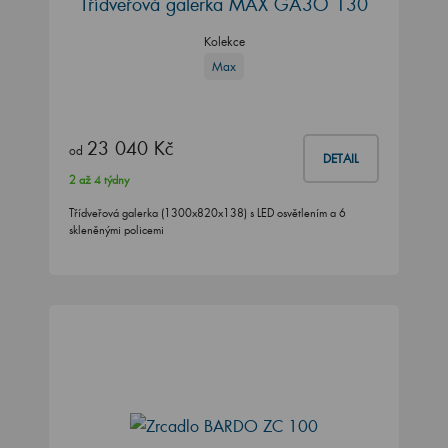
Třídveřová galerka MAX GA3O 130
Kolekce
Max
23 040 Kč
od
DETAIL
2 až 4 týdny
Třídveřová galerka (1300x820x138) s LED osvětlením a 6
skleněnými policemi