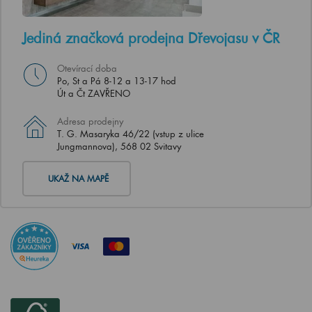
Jediná značková prodejna Dřevojasu v ČR
Otevírací doba
Po, St a Pá 8-12 a 13-17 hod
Út a Čt ZAVŘENO
Adresa prodejny
T. G. Masaryka 46/22 (vstup z ulice
Jungmannova), 568 02 Svitavy
UKAŽ NA MAPĚ