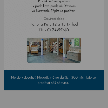
Produkt máme vystaven
v podnikové prodejně Dřevojas
ve Svitavách. Přijďte se podívat..
Otevírací doba
Po, St a Pá 8-12 a 13-17 hod
Út a Čt ZAVŘENO
Nejste v dosahu? Nevadí, máme
dalších 300 míst
, kde se
prodává náš nábytek.