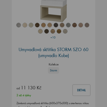
+10
Umyvadlová skříňka STORM SZO 60
(umyvadlo Kube)
Kolekce
Storm
11 130 Kč
od
DETAIL
2 až 4 týdny
Závěsná umyvadlová skříňka (600x370x500) s otevřenou nikou