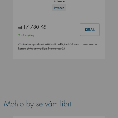
Kolekce
Invence
17 780 Kč
od
DETAIL
2 až 4 týdny
Závěsná umyvadlová skříňka 51x45,4x30,5 cm s 1 zásuvkou a
keramickým umyvadlem Harmonia 65
Mohlo by se vám líbit