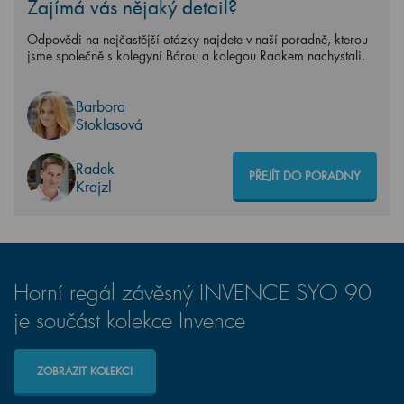
Zajímá vás nějaký detail?
Odpovědi na nejčastější otázky najdete v naší poradně, kterou
jsme společně s kolegyní Bárou a kolegou Radkem nachystali.
Barbora
Stoklasová
Radek
PŘEJÍT DO PORADNY
Krajzl
Horní regál závěsný INVENCE SYO 90
je součást kolekce Invence
ZOBRAZIT KOLEKCI