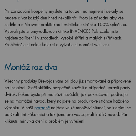
Při zařizování koupelny myslete na to, že i na nejmenší detaily se
budete dívat každý den hned několikrát. Proto je zásadní aby vše
sedělo a mělo svou praktickou i estetickou stránku 100% splněnou.
Vybrali jste si umyvadlovou skříňku INVENCE? Pak zcela jistě
najdete zalíbení i v zrcadlech, vysoké skříni a malých skříňkách.
Prohlédněte si celou kolekci a vytvořte si domácí wellness.
Montáž raz dva
Všechny produkty Dřevojas vám přijdou již smontované a připravené
na instalaci. Stačí skříňky bezpečně zavěsit a případně upravit panty
dvířek. Pokud byste při montáži nevěděli, jak pokračovat, podívejte
se na montážní návod, který najdete na produktové stránce každého
výrobku. V naší
poradně
najdete velké množství situací, se kterými se
potýkali jiní zákazníci a tak jsme pro vás sepsali krátký návod. Pár
kliknutí, minutka čtení a problém je vyřešen!