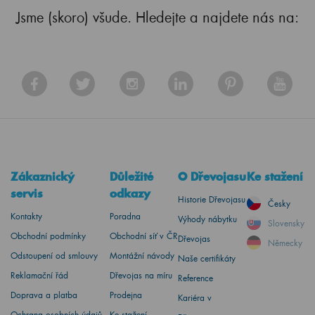
Jsme (skoro) všude. Hledejte a najdete nás na:
Zákaznický
Důležité
O Dřevojasu
Ke stažení
servis
odkazy
Historie Dřevojasu
Česky
Kontakty
Poradna
Výhody nábytku
Slovensky
Obchodní podmínky
Obchodní síť v ČR
Dřevojas
Německy
Odstoupení od smlouvy
Montážní návody
Naše certifikáty
Reklamační řád
Dřevojas na míru
Reference
Doprava a platba
Prodejna
Kariéra v
Ochrana osobních údajů
Ke stažení