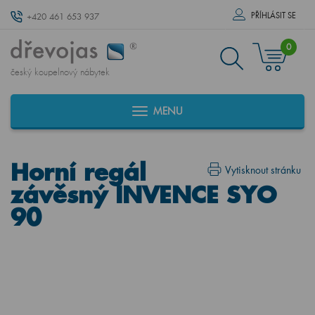
PŘÍHLÁSIT SE
+420 461 653 937
0
český koupelnový nábytek
MENU
Horní regál
Vytisknout stránku
závěsný INVENCE SYO
90