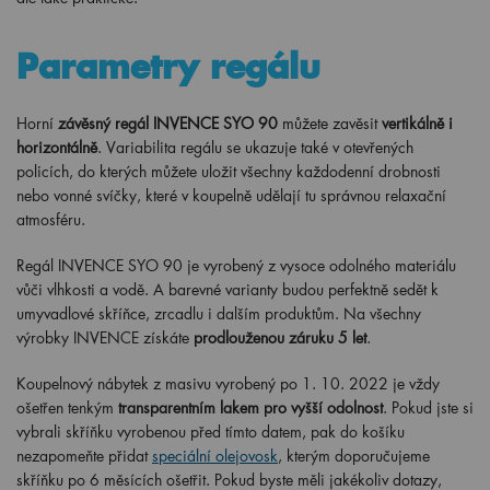
Parametry regálu
Horní
závěsný regál INVENCE SYO 90
můžete zavěsit
vertikálně i
horizontálně
. Variabilita regálu se ukazuje také v otevřených
policích, do kterých můžete uložit všechny každodenní drobnosti
nebo vonné svíčky, které v koupelně udělají tu správnou relaxační
atmosféru.
Regál INVENCE SYO 90 je vyrobený z vysoce odolného materiálu
vůči vlhkosti a vodě. A barevné varianty budou perfektně sedět k
umyvadlové skříňce, zrcadlu i dalším produktům. Na všechny
výrobky INVENCE získáte
prodlouženou záruku 5 let
.
Koupelnový nábytek z masivu vyrobený po 1. 10. 2022 je vždy
ošetřen tenkým
transparentním lakem pro vyšší odolnost
. Pokud jste si
vybrali skříňku vyrobenou před tímto datem, pak do košíku
nezapomeňte přidat
speciální olejovosk
, kterým doporučujeme
skříňku po 6 měsících ošetřit. Pokud byste měli jakékoliv dotazy,