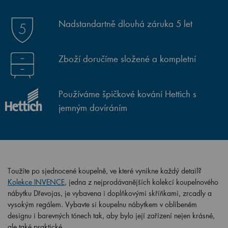
Nadstandartně dlouhá záruka 5 let
Zboží doručíme složené a kompletní
Používáme špičkové kování Hettich s
jemným dovíráním
Toužíte po sjednocené koupelně, ve které vynikne každý detail?
Kolekce INVENCE
, jedna z nejprodávanějších kolekcí koupelnového
nábytku Dřevojas, je vybavena i doplňkovými skříňkami, zrcadly a
vysokým regálem. Vybavte si koupelnu nábytkem v oblíbeném
designu i barevných tónech tak, aby bylo její zařízení nejen krásné,
ale také praktické.