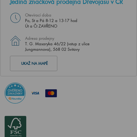
Jediná značková prodejna Dřevojasu v ČR
Otevírací doba
Po, St a Pá 8-12 a 13-17 hod
Út a Čt ZAVŘENO
Adresa prodejny
T. G. Masaryka 46/22 (vstup z ulice
Jungmannova), 568 02 Svitavy
UKAŽ NA MAPĚ