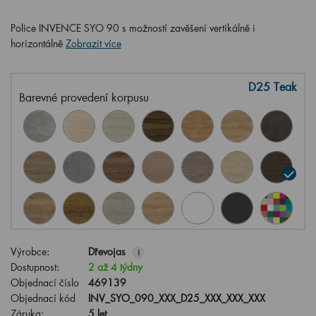
Police INVENCE SYO 90 s možností zavěšení vertikálně i
horizontálně
Zobrazit více
D25 Teak
Barevné provedení korpusu
Výrobce:
Dřevojas
i
Dostupnost:
2 až 4 týdny
Objednací číslo
469139
Objednací kód
INV_SYO_090_XXX_D25_XXX_XXX_XXX
Záruka:
5 let