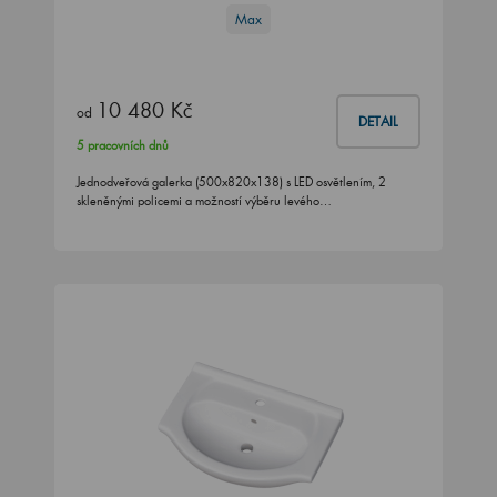
Max
10 480 Kč
od
DETAIL
5 pracovních dnů
Jednodveřová galerka (500x820x138) s LED osvětlením, 2
skleněnými policemi a možností výběru levého…