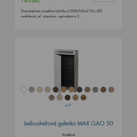
2 až 4 týdny
Dvoudveřová zrcadlová skříňka (1000x765x210) s LED
osvětlením, el. zásuvkou, vypínačem a 2…
+17
Jednodvéřová galerka MAX GAO 50
Kolekce