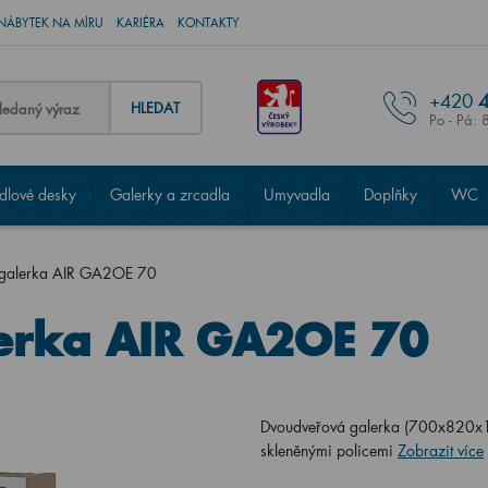
NÁBYTEK NA MÍRU
KARIÉRA
KONTAKTY
+420
4
HLEDAT
Po - Pá: 
lové desky
Galerky a zrcadla
Umyvadla
Doplňky
WC
 galerka AIR GA2OE 70
erka AIR GA2OE 70
Dvoudveřová galerka (700x820x13
skleněnými policemi
Zobrazit více