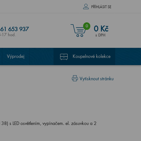
PŘÍHLÁSIT SE
0
0 Kč
61 653 937
8-17 hod.
s DPH
Výprodej
Koupelnové kolekce
Vytisknout stránku
8) s LED osvětlením, vypínačem. el. zásuvkou a 2