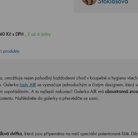
Stoklasová
40 Kč s DPH
,
2 až 4 týdny
cí produkty
ka, umožňuje nejen pohodlný každodenní chod v koupelně a hygienu všech
h. Galerka
řady AIR
se vyznačuje jednoduchým a čistým designem, který s
řním uspořádáním. A to nejlepší nakonec! Galerka AIR má
oboustranná zrca
 patentu. Nahlédněte do galerky a přesvědčte se sami.
lová dvířka
, která jsou připevněna na naší speciální patentované liště. Dík