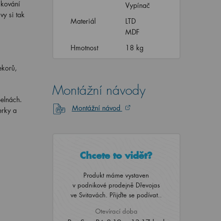
 kování
Vypínač
vy si tak
Materiál
LTD
MDF
Hmotnost
18 kg
ekorů,
Montážní návody
pelnách.
Montážní návod
erky a
Chcete to vidět?
Produkt máme vystaven
v podnikové prodejně Dřevojas
ve Svitavách. Přijďte se podívat..
Otevírací doba