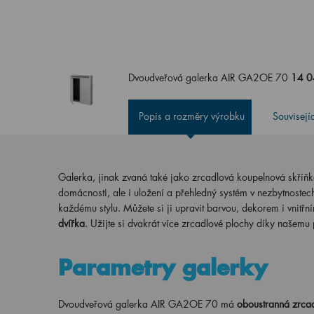
Dvoudveřová galerka AIR GA2OE 70
14 0
Popis a rozměry výrobku
Souvisejí
Galerka, jinak zvaná také jako zrcadlová koupelnová skříň
domácnosti, ale i uložení a přehledný systém v nezbytnostec
každému stylu. Můžete si ji upravit barvou, dekorem i vnit
dvířka
. Užijte si dvakrát více zrcadlové plochy díky našemu
Parametry galerky
Dvoudveřová galerka AIR GA2OE 70 má
oboustranná zrcad