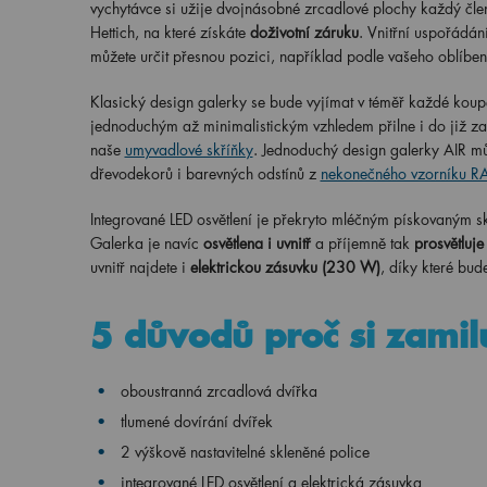
vychytávce si užije dvojnásobné zrcadlové plochy každý čle
Hettich, na které získáte
doživotní záruku
. Vnitřní uspořádání
můžete určit přesnou pozici, například podle vašeho oblíbe
Klasický design galerky se bude vyjímat v téměř každé koup
jednoduchým až minimalistickým vzhledem přilne i do již za
naše
umyvadlové skříňky
. Jednoduchý design galerky AIR mů
dřevodekorů i barevných odstínů z
nekonečného vzorníku 
Integrované LED osvětlení je překryto mléčným pískovaným s
Galerka je navíc
osvětlena i uvnitř
a příjemně tak
prosvětluje
uvnitř najdete i
elektrickou zásuvku (230 W)
, díky které bud
5 důvodů proč si zamil
oboustranná zrcadlová dvířka
tlumené dovírání dvířek
2 výškově nastavitelné skleněné police
integrované LED osvětlení a elektrická zásuvka