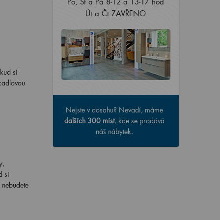
Po, St a Pá 8-12 a 13-17 hod
Út a Čt ZAVŘENO
kud si
rcadlovou
Nejste v dosahu? Nevadí, máme
dalších 300 míst
, kde se prodává
náš nábytek.
y,
d si
e nebudete