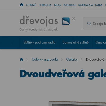
O FIRMĚ
PORADNA
BLOG
KATALOG
DOPRAVA A PLATBA
český koupelnový nábytek
Skříňky pod umyvadlo
Samostatné skříně
Umyvad
Galerky a zrcadla
Galerky
Dvoudveřová
Dvoudveřová gal