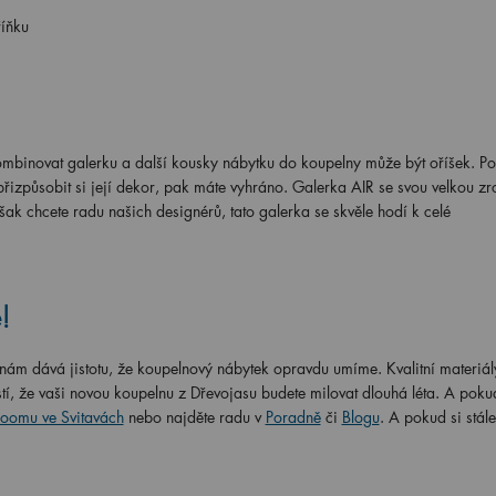
říňku
binovat galerku a další kousky nábytku do koupelny může být oříšek. Po
izpůsobit si její dekor, pak máte vyhráno. Galerka AIR se svou velkou z
ak chcete radu našich designérů, tato galerka se skvěle hodí k celé
!
ám dává jistotu, že koupelnový nábytek opravdu umíme. Kvalitní materiál
stí, že vaši novou koupelnu z Dřevojasu budete milovat dlouhá léta. A poku
oomu ve Svitavách
nebo najděte radu v
Poradně
či
Blogu
. A pokud si stál