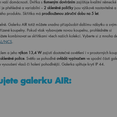
n vaší domácnosti. Dvířka s
tlumeným dovíráním
zajišťuje kvalitní německé
 je přehledné a variabilní –
2 skleněné poličky
jsou výškově nastavitelné a 
ného produktu. Skříňka má
prodlouženou záruční dobu na 5 let
.
elně. Galerku AIR totiž můžete snadno přizpůsobit dalšímu nábytku a svým
řízené koupelny. Pokud však vybavujete novou koupelnu, prohlédněte si
žete kombinovat se skříňkami všech našich kolekcí. Vyberte si z mnoha d
RAL/NCS
.
klem a jeho
výkon 13,4 W
zajistí dostatečné osvětlení i v prostorných kou
 skleněné police
. Světlo se pohodlně
ovládá vypínačem
ve spodní části gal
e vysoušení vlasů či holení pohodlnější. Galerka splňuje krytí IP 44.
ujete galerku AIR: