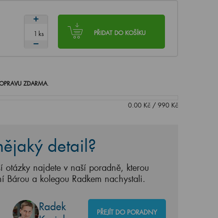
ks
PŘIDAT DO KOŠÍKU
OPRAVU ZDARMA
.
0.00
Kč
/
990
Kč
ějaký detail?
í otázky najdete v naší poradně, kterou
ní Bárou a kolegou Radkem nachystali.
Radek
PŘEJÍT DO PORADNY