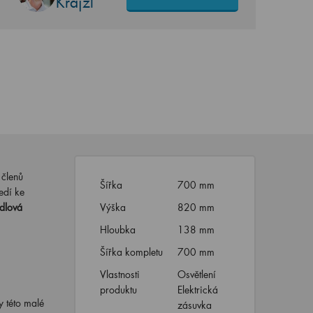
Krajzl
 členů
Šířka
700 mm
edí ke
dlová
Výška
820 mm
Hloubka
138 mm
Šířka kompletu
700 mm
Vlastnosti
Osvětlení
produktu
Elektrická
y této malé
zásuvka