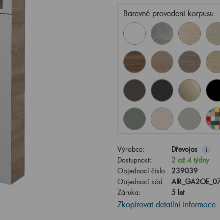
Barevné provedení korpusu
Výrobce:
Dřevojas
i
Dostupnost:
2 až 4 týdny
Objednací číslo
239039
Objednací kód
AIR_GA2OE_07
Záruka:
5 let
Zkopírovat detailní informace