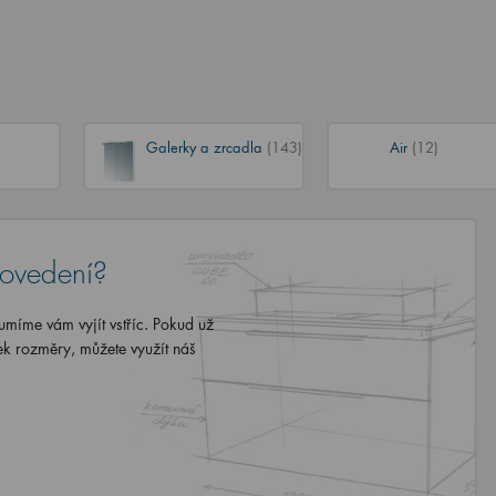
Galerky a zrcadla
(143)
Air
(12)
rovedení?
míme vám vyjít vstříc. Pokud už
ek rozměry, můžete využít náš