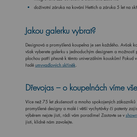
doživotní záruka na kování Hettich a záruka 5 let na sk
Jakou galerku vybrat?
Designová a promyšlená koupelna je sen každého. Avšak kom
však vyberete galerku s jednoduchým designem a možností př
plochou patří přesně k těmto univerzálním kouskům! Pokud vš
řadě
umyvadlových skříněk
.
Dřevojas – o koupelnách víme vše
Více než 75 let zkušeností a mnoho spokojených zákazníků n
promyšlené designy a malé i větší vychytávky či patenty zaji
výběrem nejste jisti, rádi vám poradíme! Zastavte se v
showr
jisti, klidně nám zavolejte.