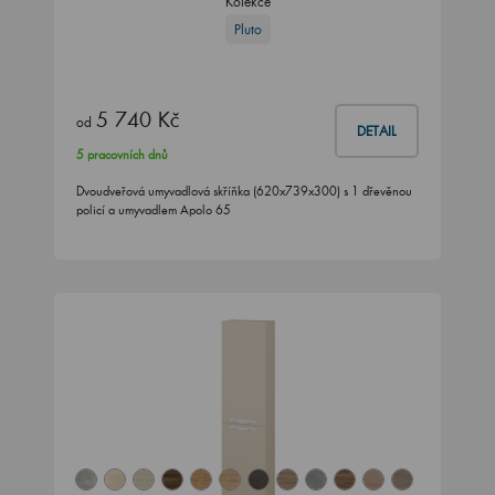
Kolekce
Pluto
5 740 Kč
od
DETAIL
5 pracovních dnů
Dvoudveřová umyvadlová skříňka (620x739x300) s 1 dřevěnou
policí a umyvadlem Apolo 65