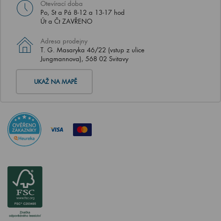
Otevírací doba
Po, St a Pá 8-12 a 13-17 hod
Út a Čt ZAVŘENO
Adresa prodejny
T. G. Masaryka 46/22 (vstup z ulice
Jungmannova), 568 02 Svitavy
UKAŽ NA MAPĚ