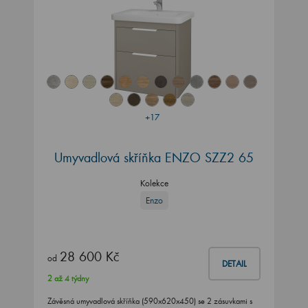
+17
Umyvadlová skříňka ENZO SZZ2 65
Kolekce
Enzo
28 600 Kč
od
DETAIL
2 až 4 týdny
Závěsná umyvadlová skříňka (590x620x450) se 2 zásuvkami s