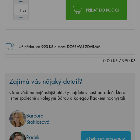
ks
PŘIDAT DO KOŠÍKU
Už přidat jen
990
Kč
a máte
DOPRAVU ZDARMA
.
0.00
Kč
/
990
Kč
Zajímá vás nějaký detail?
Odpovědi na nejčastější otázky najdete v naší poradně, kterou
jsme společně s kolegyní Bárou a kolegou Radkem nachystali.
Barbora
Stoklasová
Radek
PŘEJÍT DO PORADNY