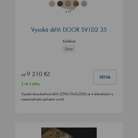
+17
Vysoká skříň DOOR SV1D2 35
Kolekce
Door
9 210 Kč
od
DETAIL
2 až 4 týdny
Vysoká dvoudveřová skříň (350x1545x256) se 4 skleněnými a
nastavitelnými policemi uvnitř