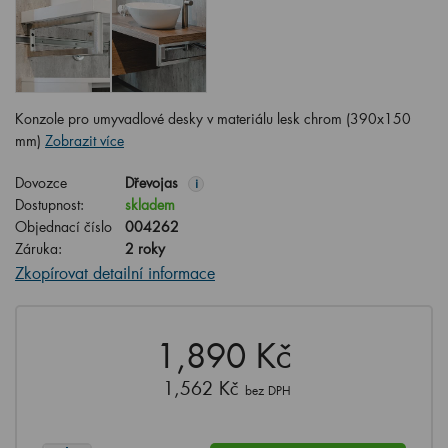
Konzole pro umyvadlové desky v materiálu lesk chrom (390x150
mm)
Zobrazit více
Dovozce
Dřevojas
i
Dostupnost:
skladem
Objednací číslo
004262
Záruka:
2 roky
Zkopírovat detailní informace
1,890 Kč
1,562 Kč
bez DPH