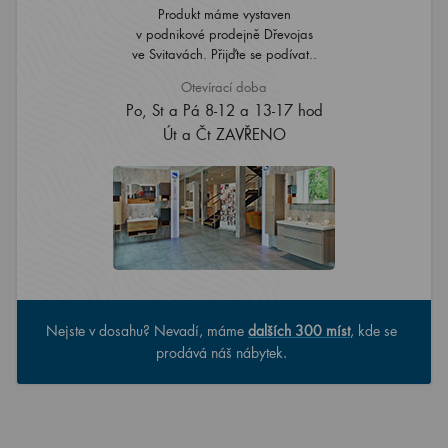
Produkt máme vystaven
v podnikové prodejně Dřevojas
ve Svitavách. Přijďte se podívat..
Otevírací doba
Po, St a Pá 8-12 a 13-17 hod
Út a Čt ZAVŘENO
Nejste v dosahu? Nevadí, máme
dalších 300 míst
, kde se
prodává náš nábytek.