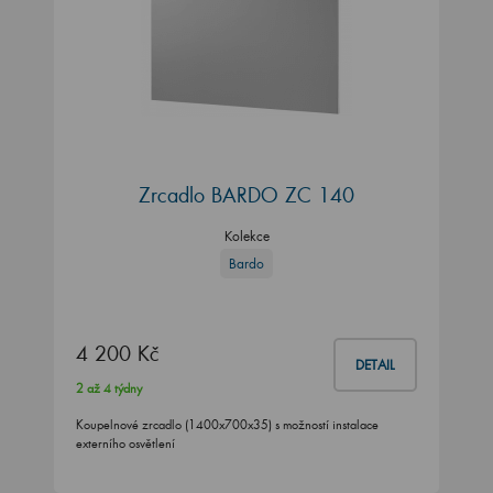
Zrcadlo BARDO ZC 140
Kolekce
Bardo
4 200 Kč
DETAIL
2 až 4 týdny
Koupelnové zrcadlo (1400x700x35) s možností instalace
externího osvětlení