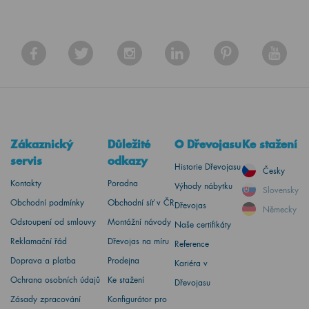
Zákaznický
Důležité
O Dřevojasu
Ke stažení
servis
odkazy
Historie Dřevojasu
Česky
Kontakty
Poradna
Výhody nábytku
Slovensky
Obchodní podmínky
Obchodní síť v ČR
Dřevojas
Německy
Odstoupení od smlouvy
Montážní návody
Naše certifikáty
Reklamační řád
Dřevojas na míru
Reference
Doprava a platba
Prodejna
Kariéra v
Ochrana osobních údajů
Ke stažení
Dřevojasu
Zásady zpracování
Konfigurátor pro