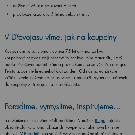
doživotní záruka na kování Hettich
prodloužená záruka 5 let na celou skříňku
V Dřevojasu víme, jak na koupelny
Koupelnám se věnujeme více než 75 let a víme, že kvalitní
koupelnový nábytek stojí především na: kvalitním materiálu, který
odolá náročným podmínkám a praktickému, promyšleném designu.
Ten totiž oceníte hned několikrát za den! Od nás navíc získáte
skříňku zcela složenou a připravenou k montáži. Vyberte si nábytek
do koupelny z Dřevojasu a neprohloupíte.
Poradíme, vymyslíme, inspirujeme…
a o zkušenosti se s vámi rádi podělíme! V našem
Blogu
najdete
obsáhlé články o tom, jak zařídit koupelnu a jaké novinky jsme
objevili. V
Poradně
jsou stručně vysvětlené možnosti, různé tipy a