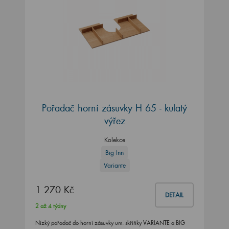
Pořadač horní zásuvky H 65 - kulatý
výřez
Kolekce
Big Inn
Variante
1 270 Kč
DETAIL
2 až 4 týdny
Nízký pořadač do horní zásuvky um. skříňky VARIANTE a BIG