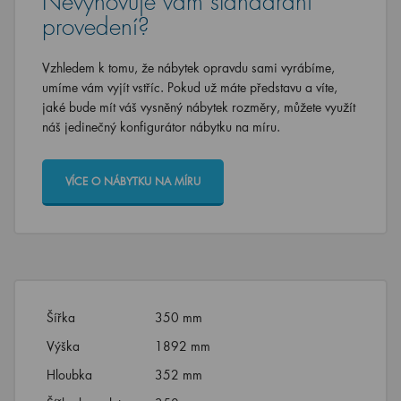
Nevyhovuje vám standardní
provedení?
Vzhledem k tomu, že nábytek opravdu sami vyrábíme,
umíme vám vyjít vstříc. Pokud už máte představu a víte,
jaké bude mít váš vysněný nábytek rozměry, můžete využít
náš jedinečný konfigurátor nábytku na míru.
VÍCE O NÁBYTKU NA MÍRU
Šířka
350 mm
Výška
1892 mm
Hloubka
352 mm