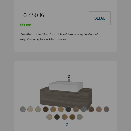
10 650 Kč
DETAIL
skladem
Zrcadlo (500x650x25) s LED osvětlením a vypínačem vč.
regulátoru teploty světla a stmívání
+10