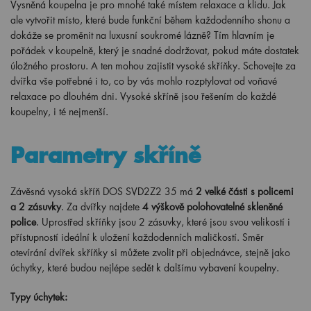
Vysněná koupelna je pro mnohé také místem relaxace a klidu. Jak
ale vytvořit místo, které bude funkční během každodenního shonu a
dokáže se proměnit na luxusní soukromé lázně? Tím hlavním je
pořádek v koupelně, který je snadné dodržovat, pokud máte dostatek
úložného prostoru. A ten mohou zajistit vysoké skříňky. Schovejte za
dvířka vše potřebné i to, co by vás mohlo rozptylovat od voňavé
relaxace po dlouhém dni. Vysoké skříně jsou řešením do každé
koupelny, i té nejmenší.
Parametry skříně
Závěsná vysoká skříň DOS SVD2Z2 35 má
2 velké části s policemi
a 2 zásuvky
. Za dvířky najdete
4 výškově polohovatelné skleněné
police
. Uprostřed skříňky jsou 2 zásuvky, které jsou svou velikostí i
přístupností ideální k uložení každodenních maličkostí. Směr
otevírání dvířek skříňky si můžete zvolit při objednávce, stejně jako
úchytky, které budou nejlépe sedět k dalšímu vybavení koupelny.
Typy úchytek: