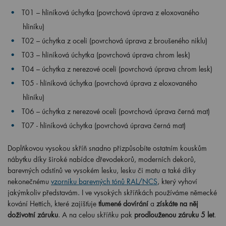
T01 – hliníková úchytka (povrchová úprava z eloxovaného
hliníku)
T02 – úchytka z oceli (povrchová úprava z broušeného niklu)
T03 – hliníková úchytka (povrchová úprava chrom lesk)
T04 – úchytka z nerezové oceli (povrchová úprava chrom lesk)
T05 -
hliníková úchytka (povrchová úprava z eloxovaného
hliníku)
T06 – úchytka z nerezové oceli (povrchová úprava černá mat)
T07 -
hliníková úchytka (povrchová úprava černá mat)
Doplňkovou vysokou skříň snadno přizpůsobíte ostatním kouskům
nábytku díky široké nabídce dřevodekorů, moderních dekorů,
barevných odstínů ve vysokém lesku, lesku či matu a také díky
nekonečnému
vzorníku barevných tónů RAL/NCS
, který vyhoví
jakýmkoliv představám. I ve vysokých skříňkách používáme německé
kování Hettich, které zajišťuje
tlumené dovírání
a
získáte na něj
doživotní záruku
. A na celou skříňku pak
prodlouženou záruku 5 let
.