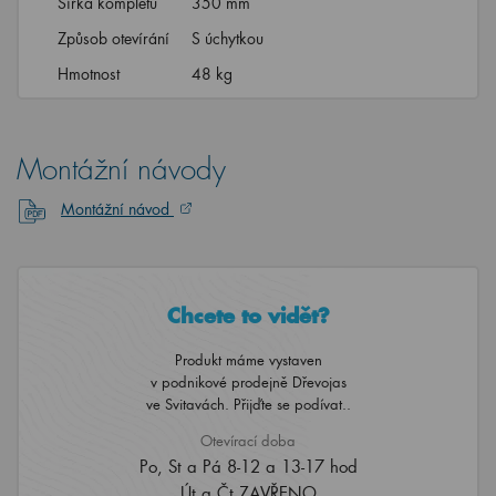
Šířka kompletu
350 mm
Způsob otevírání
S úchytkou
Hmotnost
48 kg
Montážní návody
Montážní návod
Chcete to vidět?
Produkt máme vystaven
v podnikové prodejně Dřevojas
ve Svitavách. Přijďte se podívat..
Otevírací doba
Po, St a Pá 8-12 a 13-17 hod
Út a Čt ZAVŘENO