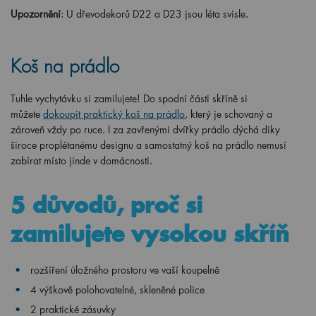
Upozornění
: U
dřevod
ekorů D22 a D23 jsou léta svisle.
Koš na prádlo
Tuhle vychytávku si zamilujete! Do spodní části skříně si
můžete
dokoupit praktický koš na prádlo
, který je schovaný a
zároveň vždy po ruce. I za zavřenými dvířky prádlo dýchá díky
široce proplétanému designu a samostatný koš na prádlo nemusí
zabírat místo jinde v domácnosti.
5 důvodů, proč si
zamilujete vysokou skříň
rozšíření úložného prostoru ve vaší koupelně
4 výškově polohovatelné, skleněné police
2 praktické zásuvky