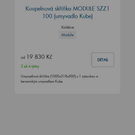
Koupelnová skříňka MODULE SZZ1
100
(umyvadlo Kube)
Kolekce
Module
19 830 Kč
od
DETAIL
2 až 4 týdny
Umyvadlová skříňka (1000x318x500) s 1 zásuvkou a
keramickým umyvadlem Kube