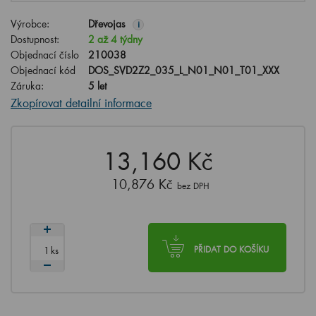
Výrobce:
Dřevojas
i
Dostupnost:
2 až 4 týdny
Objednací číslo
210038
Objednací kód
DOS_SVD2Z2_035_L_N01_N01_T01_XXX
Záruka:
5 let
Zkopírovat detailní informace
13,160 Kč
10,876 Kč
bez DPH
ks
PŘIDAT DO KOŠÍKU