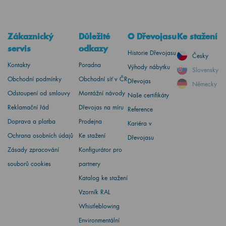
Zákaznický
Důležité
O Dřevojasu
Ke stažení
servis
odkazy
Historie Dřevojasu
Česky
Kontakty
Poradna
Výhody nábytku
Slovensky
Obchodní podmínky
Obchodní síť v ČR
Dřevojas
Německy
Odstoupení od smlouvy
Montážní návody
Naše certifikáty
Reklamační řád
Dřevojas na míru
Reference
Doprava a platba
Prodejna
Kariéra v
Ochrana osobních údajů
Ke stažení
Dřevojasu
Zásady zpracování
Konfigurátor pro
souborů cookies
partnery
Katalog ke stažení
Vzorník RAL
Whistleblowing
Environmentální