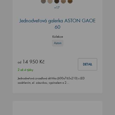
+17
Jednodveřová galerka ASTON GAOE
60
Kolekce
Aston
14 950 Kč
od
DETAIL
2 až 4 týdny
Jednodveřová zrcadlová skříňka (600x765x210) s LED
osvětlením, el. zásuvkou, vypínačem a 2…