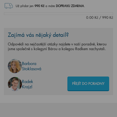
Už přidat jen
990
Kč
a máte
DOPRAVU ZDARMA
.
0.00
Kč
/
990
Kč
Zajímá vás nějaký detail?
Odpovědi na nejčastější otázky najdete v naší poradně, kterou
jsme společně s kolegyní Bárou a kolegou Radkem nachystali.
Barbora
Stoklasová
Radek
PŘEJÍT DO PORADNY
Krajzl