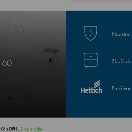
Nadstand
Zboží do
 60
Používám
 Kč s DPH
,
2 až 4 týdny