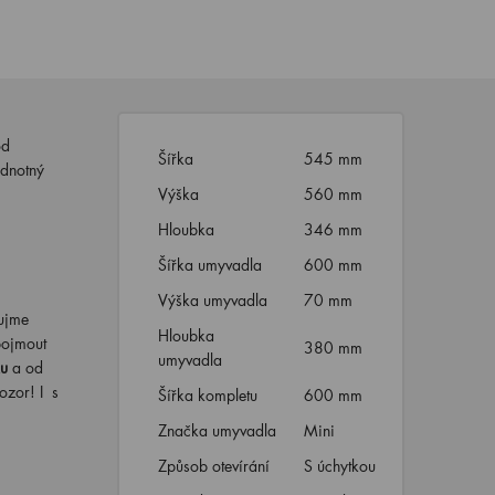
od
Šířka
545 mm
odnotný
Výška
560 mm
Hloubka
346 mm
Šířka umyvadla
600 mm
Výška umyvadla
70 mm
aujme
Hloubka
pojmout
380 mm
umyvadla
ku
a od
ozor! I s
Šířka kompletu
600 mm
Značka umyvadla
Mini
Způsob otevírání
S úchytkou