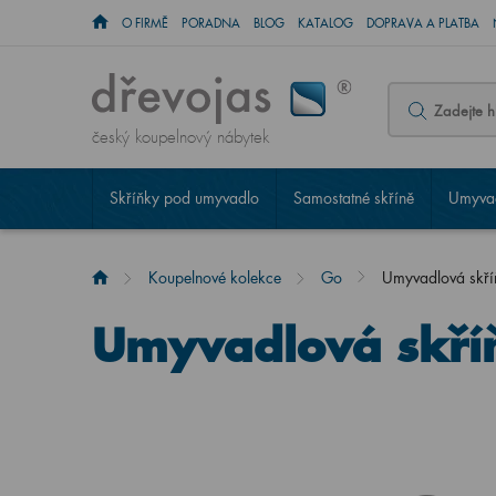
O FIRMĚ
PORADNA
BLOG
KATALOG
DOPRAVA A PLATBA
český koupelnový nábytek
Skříňky pod umyvadlo
Samostatné skříně
Umyvad
Koupelnové kolekce
Go
Umyvadlová skř
Umyvadlová skří