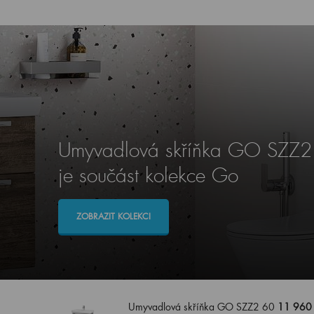
Umyvadlová skříňka GO SZZ2
je součást kolekce Go
ZOBRAZIT KOLEKCI
Umyvadlová skříňka GO SZZ2 60
11 960