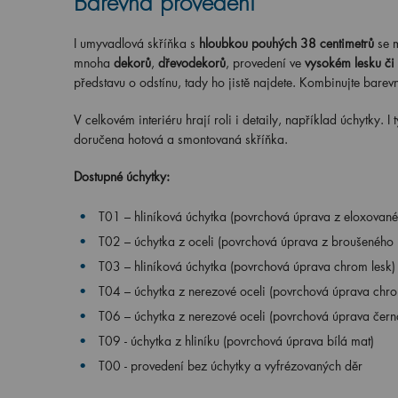
Barevná provedení
I umyvadlová skříňka s
hloubkou pouhých 38 centimetrů
se 
mnoha
dekorů
,
dřevodekorů
, provedení ve
vysokém lesku či
představu o odstínu, tady ho jistě najdete. Kombinujte barev
V celkovém interiéru hrají roli i detaily, například úchytky. 
doručena hotová a smontovaná skříňka.
Dostupné úchytky:
T01 – hliníková úchytka (povrchová úprava z eloxovanéh
T02 – úchytka z oceli (povrchová úprava z broušeného n
T03 – hliníková úchytka (povrchová úprava chrom lesk)
T04 – úchytka z nerezové oceli (povrchová úprava chro
T06 – úchytka z nerezové oceli (povrchová úprava čern
T09 - úchytka z hliníku (povrchová úprava bílá mat)
T00 - provedení bez úchytky a vyfrézovaných děr