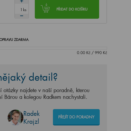
ks
PŘIDAT DO KOŠÍKU
OPRAVU ZDARMA
.
0.00
Kč
/
990
Kč
ějaký detail?
í otázky najdete v naší poradně, kterou
ní Bárou a kolegou Radkem nachystali.
Radek
PŘEJÍT DO PORADNY
Krajzl