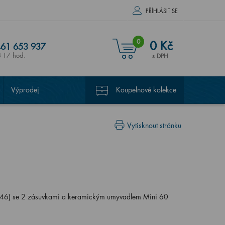
PŘÍHLÁSIT SE
0
0 Kč
61 653 937
8-17 hod.
s DPH
Výprodej
Koupelnové kolekce
Vytisknout stránku
46) se 2 zásuvkami a keramickým umyvadlem Mini 60