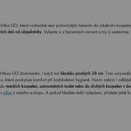
kříňka GO, která rozhodně není polovičatým řešením do jakékoliv koupeln
ních dnů od objednávky
. Vyberte si z barevných variant a my ji sestavíme
kříňkou GO dominantní, i když má
hloubku pouhých 38 cm
. Toto umyvadlo
ku, která poskytuje komfort při každodenní hygieně. Navíc nabízí i odklád
 do
menších koupelen, samostatných toalet nebo do druhých koupelen v d
v
sifon
z našeho e-shopu. A pokud hledáte další vylepšení, přidejte ještě 