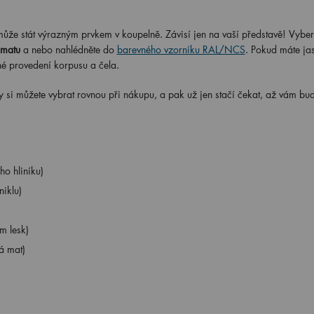
může stát výrazným prvkem v koupelně. Závisí jen na vaší představě! Vybert
 matu
a nebo nahlédněte do
barevného vzorníku RAL/NCS
. Pokud máte ja
né provedení korpusu a čela.
I ty si můžete vybrat rovnou při nákupu, a pak už jen stačí čekat, až vám bu
o hliníku)
iklu)
m lesk)
á mat)