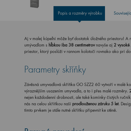
Popis a rozměry výrobku
Souvisejí
Aj v malej kúpeľni môže byť dostatok úložného priestoru! A
umývadlom s
hĺbkou iba 38 centimetrov
navyše aj
2 vysoké
priestor, ktorý poslúži v rannom kolotoči rovnako ako pri 
Parametry skříňky
Závěsná umyvadlová skříňka GO SZZ2 60 vytvoří v malé ko
výraznějším usazením umyvadla, a to i přes malé rozměry.
nejen každodenní drobnosti, ale také komínky čistých ručník
nás na celou skříňkou naši
prodlouženou záruku 5 let
. Desi
tímto prvkem je stále nutné skříňku připevnit ke stěně.