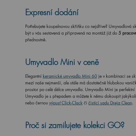
Expresní dodání
Potřebujete koupelnovou skříňku co nejdříve? Umyvadlová s
být u vás sestavená a připravená na montáž již do
5 pracov
přednostně.
Umyvadlo Mini v ceně
Elegantní
keramické umyvadlo Mini 60
je v kombinaci se s
mezi naše nejmenší, ale stále má dostatečně hlubokou vanič
prostor po celé délce umyvadla. Umyvadlo Mini je perfektní
Umyvadlo je s přepadem a můžete k němu dokoupit jakýkoli
nebo černou
výpusť Click-Clack
či
čistící sadu Dreja Clean
.
Proč si zamilujete kolekci GO?