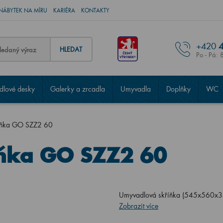
NÁBYTEK NA MÍRU
KARIÉRA
KONTAKTY
+420
4
HLEDAT
Po - Pá: 
lové desky
Galerky a zrcadla
Umyvadla
Doplňky
WC
íňka GO SZZ2 60
ňka GO SZZ2 60
Umyvadlová skříňka (545x560x3
Zobrazit více