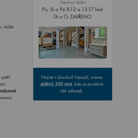
Otevírací doba
Po, St a Pá 8-12 a 13-17 hod
Út a Čt ZAVŘENO
y, může
 patří
Nejste v dosahu? Nevadí, máme
ací
dalších 300 míst
, kde se prodává
omácnosti
.
náš nábytek.
kovovou