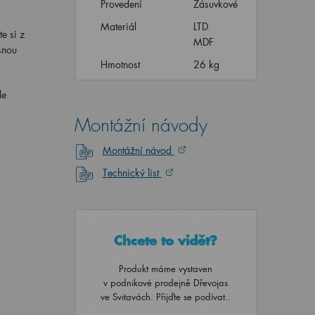
Provedení
Zásuvkové
Materiál
LTD
e si z
MDF
snou
Hmotnost
26 kg
de
Montážní návody
Montážní návod
Technický list
Chcete to vidět?
Produkt máme vystaven
v podnikové prodejně Dřevojas
ve Svitavách. Přijďte se podívat..