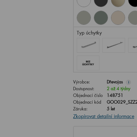
Typ úchytky
Výrobce:
Dřevojas
i
Dostupnost:
2 až 4 týdny
Objednací číslo
148751
Objednací kód
GOO029_SZZ2
Záruka:
5 let
Zkopírovat detailní informace