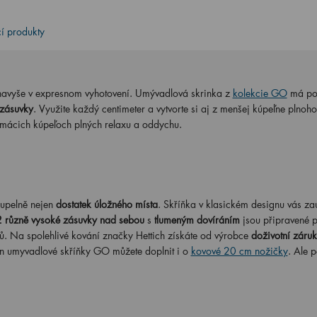
cí produkty
 navyše v expresnom vyhotovení. Umývadlová skrinka z
kolekcie GO
má p
 zásuvky
. Využite každý centimeter a vytvorte si aj z menšej kúpeľne plnoh
domácich kúpeľoch plných relaxu a oddychu.
upelně nejen
dostatek úložného místa
. Skříňka v klasickém designu vás z
2 různě vysoké zásuvky nad sebou
s
tlumeným dovíráním
jsou připravené 
ů. Na spolehlivé kování značky Hettich získáte od výrobce
doživotní záru
gn umyvadlové skříňky GO můžete doplnit i o
kovové 20 cm nožičky
. Ale p