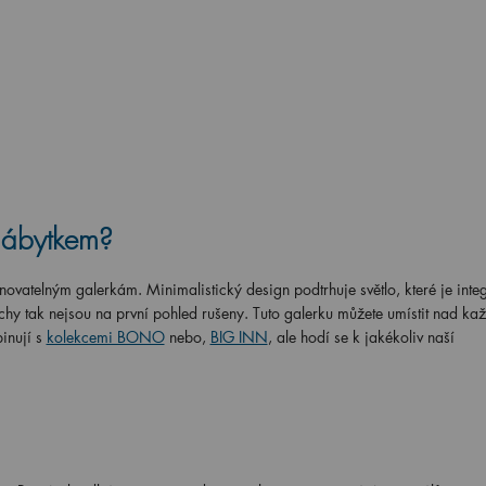
 nábytkem?
ovatelným galerkám. Minimalistický design podtrhuje světlo, které je int
ochy tak nejsou na první pohled rušeny. Tuto galerku můžete umístit nad ka
inují s
kolekcemi BONO
nebo,
BIG INN
, ale hodí se k jakékoliv naší