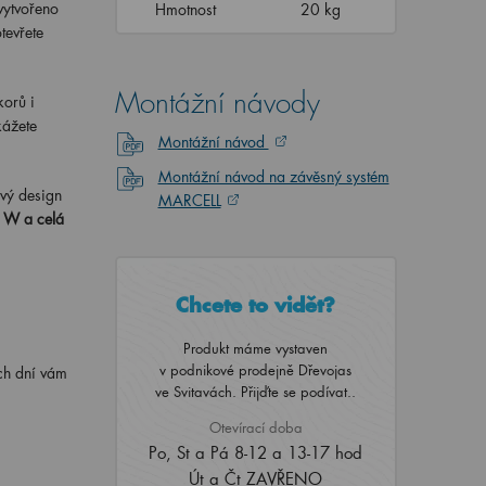
 vytvořeno
Hmotnost
20 kg
tevřete
Montážní návody
korů i
kážete
Montážní návod
Montážní návod na závěsný systém
ový design
MARCELL
5 W a celá
Chcete to vidět?
Produkt máme vystaven
v podnikové prodejně Dřevojas
ch dní vám
ve Svitavách. Přijďte se podívat..
Otevírací doba
Po, St a Pá 8-12 a 13-17 hod
Út a Čt ZAVŘENO