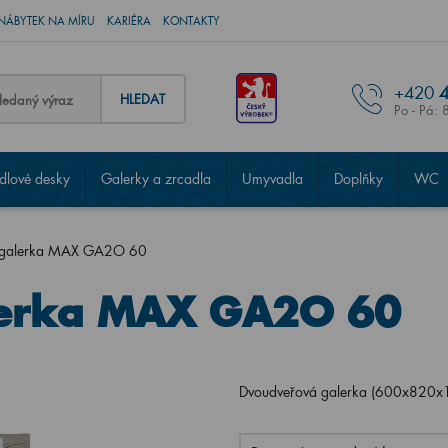
NÁBYTEK NA MÍRU
KARIÉRA
KONTAKTY
+420
4
HLEDAT
Po - Pá: 
lové desky
Galerky a zrcadla
Umyvadla
Doplňky
WC
 galerka MAX GA2O 60
lerka MAX GA2O 60
Dvoudveřová galerka (600x820x13