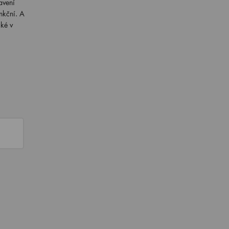
avení
nkční. A
aké v