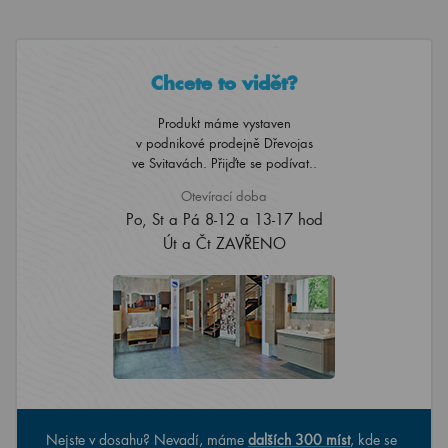
Chcete to vidět?
Produkt máme vystaven
v podnikové prodejně Dřevojas
ve Svitavách. Přijďte se podívat..
Otevírací doba
Po, St a Pá 8-12 a 13-17 hod
Út a Čt ZAVŘENO
Nejste v dosahu? Nevadí, máme
dalších 300 míst
, kde se