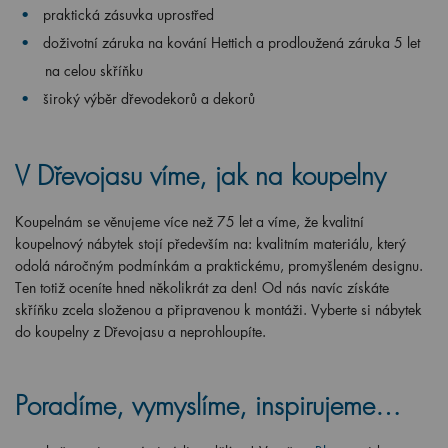
praktická zásuvka uprostřed
doživotní záruka na kování Hettich a prodloužená záruka 5 let
na celou skříňku
široký výběr dřevodekorů a dekorů
V Dřevojasu víme, jak na koupelny
Koupelnám se věnujeme více než 75 let a víme, že kvalitní
koupelnový nábytek stojí především na: kvalitním materiálu, který
odolá náročným podmínkám a praktickému, promyšleném designu.
Ten totiž oceníte hned několikrát za den! Od nás navíc získáte
skříňku zcela složenou a připravenou k montáži. Vyberte si nábytek
do koupelny z Dřevojasu a neprohloupíte.
Poradíme, vymyslíme, inspirujeme…