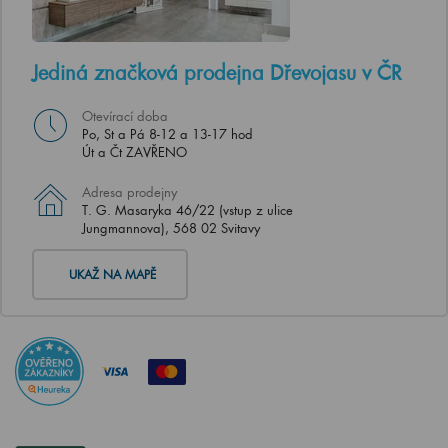
Jediná značková prodejna Dřevojasu v ČR
Otevírací doba
Po, St a Pá 8-12 a 13-17 hod
Út a Čt ZAVŘENO
Adresa prodejny
T. G. Masaryka 46/22 (vstup z ulice
Jungmannova), 568 02 Svitavy
UKAŽ NA MAPĚ