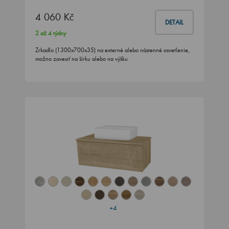
4 060 Kč
DETAIL
2 až 4 týdny
Zrkadlo (1300x700x35) na externé alebo nástenné osvetlenie,
možno zavesiť na šírku alebo na výšku
+4