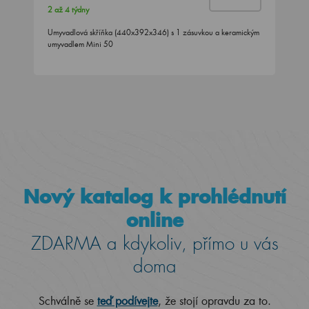
2 až 4 týdny
Umyvadlová skříňka (440x392x346) s 1 zásuvkou a keramickým
umyvadlem Mini 50
Nový katalog k prohlédnutí
online
ZDARMA a kdykoliv, přímo u vás
doma
Schválně se
teď podívejte
, že stojí opravdu za to.