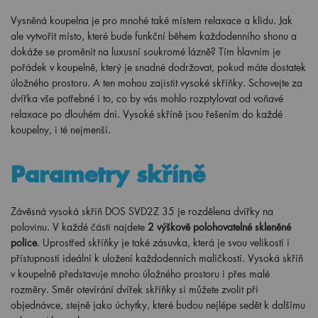
Vysněná koupelna je pro mnohé také místem relaxace a klidu. Jak
ale vytvořit místo, které bude funkční během každodenního shonu a
dokáže se proměnit na luxusní soukromé lázně? Tím hlavním je
pořádek v koupelně, který je snadné dodržovat, pokud máte dostatek
úložného prostoru. A ten mohou zajistit vysoké skříňky. Schovejte za
dvířka vše potřebné i to, co by vás mohlo rozptylovat od voňavé
relaxace po dlouhém dni. Vysoké skříně jsou řešením do každé
koupelny, i té nejmenší.
Parametry skříně
Závěsná vysoká skříň DOS SVD2Z 35 je rozdělena dvířky na
polovinu. V každé části najdete
2 výškově polohovatelné skleněné
police
. Uprostřed skříňky je také zásuvka, která je svou velikostí i
přístupností ideální k uložení každodenních maličkostí. Vysoká skříň
v koupelně představuje mnoho úložného prostoru i přes malé
rozměry. Směr otevírání dvířek skříňky si můžete zvolit při
objednávce, stejně jako úchytky, které budou nejlépe sedět k dalšímu