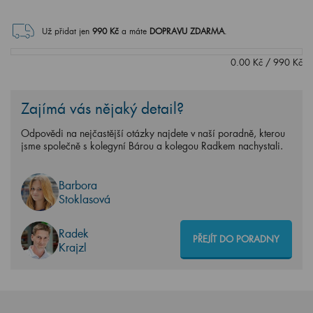
Už přidat jen
990
Kč
a máte
DOPRAVU ZDARMA
.
0.00
Kč
/
990
Kč
Zajímá vás nějaký detail?
Odpovědi na nejčastější otázky najdete v naší poradně, kterou
jsme společně s kolegyní Bárou a kolegou Radkem nachystali.
Barbora
Stoklasová
Radek
PŘEJÍT DO PORADNY
Krajzl