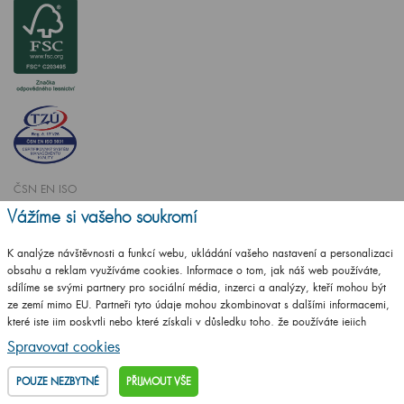
ČSN EN ISO
14001:2016
Vážíme si vašeho soukromí
ČSN EN ISO
9001:2016
K analýze návštěvnosti a funkcí webu, ukládání vašeho nastavení a personalizaci
obsahu a reklam využíváme cookies. Informace o tom, jak náš web používáte,
sdílíme se svými partnery pro sociální média, inzerci a analýzy, kteří mohou být
ze zemí mimo EU. Partneři tyto údaje mohou zkombinovat s dalšími informacemi,
které jste jim poskytli nebo které získali v důsledku toho, že používáte jejich
služby.
Podrobné informace
Spravovat cookies
Vytvořilo studio
CZECHGROUP.cz
POUZE NEZBYTNÉ
PŘIJMOUT VŠE
© 2009 - 2025 Koupelnový nábytek Dřevojas v. d.,
Všechna práva vyhrazena