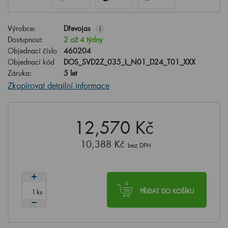
Výrobce:
Dřevojas
i
Dostupnost:
2 až 4 týdny
Objednací číslo
460204
Objednací kód
DOS_SVD2Z_035_L_N01_D24_T01_XXX
Záruka:
5 let
Zkopírovat detailní informace
12,570 Kč
10,388 Kč
bez DPH
ks
PŘIDAT DO KOŠÍKU