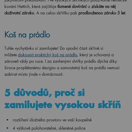
kování Hettich, které zajišťuje
tlumené dovírání
a
získáte na něj
doživotní záruku
. A na celou skříňku pak
prodlouženou záruku 5 let
.
Koš na prádlo
Tuhle vychytávku si zamilujete! Do spodní části skříně si
můžete
dokoupit praktický koš na prádlo
, který je schovaný a
zároveň vždy po ruce. I za zavřenými dvířky prádlo dýchá díky
široce proplétanému designu a samostatný koš na prádlo nemusí
zabírat místo jinde v domácnosti.
5 důvodů, proč si
zamilujete vysokou skříň
rozšíření úložného prostoru ve vaší koupelně
4 výškově polohovatelné, skleněné police