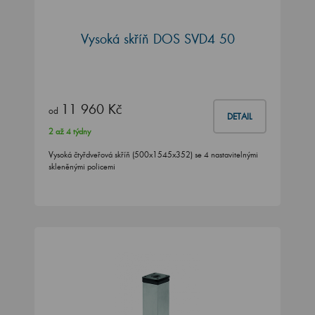
Vysoká skříň DOS SVD4 50
11 960 Kč
od
DETAIL
2 až 4 týdny
Vysoká čtyřdveřová skříň (500x1545x352) se 4 nastavitelnými
skleněnými policemi