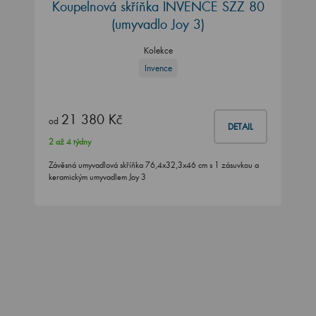
Koupelnová skříňka INVENCE SZZ 80
(umyvadlo Joy 3)
Kolekce
Invence
21 380 Kč
od
DETAIL
2 až 4 týdny
Závěsná umyvadlová skříňka 76,4x32,3x46 cm s 1 zásuvkou a
keramickým umyvadlem Joy 3