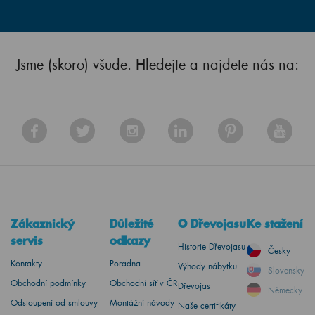
Jsme (skoro) všude. Hledejte a najdete nás na:
Zákaznický
Důležité
O Dřevojasu
Ke stažení
servis
odkazy
Historie Dřevojasu
Česky
Kontakty
Poradna
Výhody nábytku
Slovensky
Obchodní podmínky
Obchodní síť v ČR
Dřevojas
Německy
Odstoupení od smlouvy
Montážní návody
Naše certifikáty