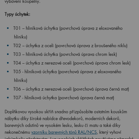
vybavení koupelny.
Typy úchytek:
T01 – hliníková úchytka (povrchová úprava z eloxovaného
hliníku)
T02 – úchytka z oceli (povrchová úprava z broušeného niklu)
T03 – hliníková úchytka (povrchová úprava chrom lesk)
T04 – úchytka z nerezové oceli (povrchová úprava chrom lesk)
T05 -
hliníková úchytka (povrchová úprava z eloxovaného
hliníku)
T06 – úchytka z nerezové oceli (povrchová úprava černá mat)
T07 -
hliníková úchytka (povrchová úprava černá mat)
Doplňkovou vysokou skříň snadno přizpůsobíte ostatním kouskům
nábytku díky široké nabídce dřevodekorů, moderních dekorů,
barevných odstínů ve vysokém lesku, lesku či matu a také díky
nekonečnému
vzorníku barevných tónů RAL/NCS
, který vyhoví
jakýmkoliv představám. I ve vysokých skříňkách používáme německé