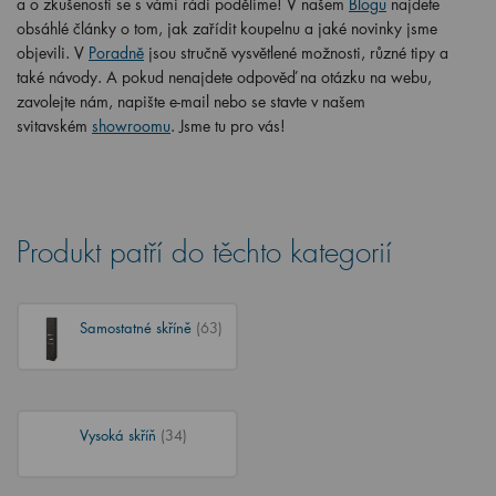
a o zkušenosti se s vámi rádi podělíme! V našem
Blogu
najdete
obsáhlé články o tom, jak zařídit koupelnu a jaké novinky jsme
objevili. V
Poradně
jsou stručně vysvětlené možnosti, různé tipy a
také návody. A pokud nenajdete odpověď na otázku na webu,
zavolejte nám, napište e-mail nebo se stavte v našem
svitavském
showroomu
. Jsme tu pro vás!
Produkt patří do těchto kategorií
Samostatné skříně
(63)
Vysoká skříň
(34)