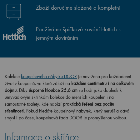
Zboží doručíme složené a kompletní
Používáme špičkové kování Hettich s
jemným dovíráním
Kolekce
koupelnového nábytku DOOR
je navržena pro každodenní
život v koupelně, ve které záleží na
každém centimetru i na celkovém
dojmu
. Díky
úsporné hloubce 25,6 cm
se hodí jako doplněk k
umyvadlovým skříňkám kolekce do menších koupelen i na
samostatné toalety, kde nabízí
praktická řešení bez pocitu
stísněnosti
. Pokud hledáte koupelnový nábytek, který neruší a dává
smysl i po čase, koupelnová řada DOOR je promyšlenou volbou.
Informace o skříňce