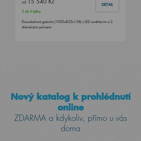
15 540 Kč
od
DETAIL
2 až 4 týdny
Dvoudveřová galerka (1000x820x138) s LED osvětlením a 2
skleněnými policemi
Nový katalog k prohlédnutí
online
ZDARMA a kdykoliv, přímo u vás
doma