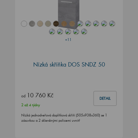
+11
Nízká skříňka DOS SNDZ 50
10 760 Kč
od
DETAIL
2 až 4 týdny
Nízká jednodveřová doplňková skříň (505x938x360) se 1
zásuvkou a 2 skleněnými policemi uvnitř