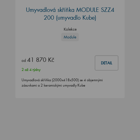
Umyvadlová skříňka MODULE SZZ4
200
(umyvadlo Kube)
Kolekce
Module
41 870 Kč
od
DETAIL
2 až 4 týdny
Umyvadlová skříňka (2000x418x500) se 4 objemnými
zásuvkami a 2 keramickými umyvadly Kube