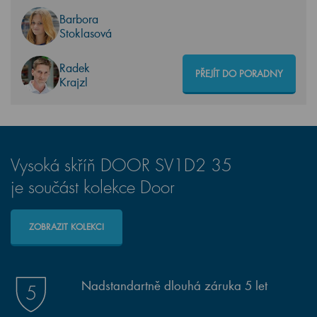
Barbora
Stoklasová
Radek
PŘEJÍT DO PORADNY
Krajzl
Vysoká skříň DOOR SV1D2 35
je součást kolekce Door
ZOBRAZIT KOLEKCI
Nadstandartně dlouhá záruka 5 let