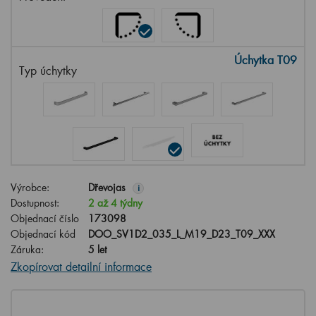
Úchytka T09
Typ úchytky
Výrobce:
Dřevojas
i
Dostupnost:
2 až 4 týdny
Objednací číslo
173098
Objednací kód
DOO_SV1D2_035_L_M19_D23_T09_XXX
Záruka:
5 let
Zkopírovat detailní informace