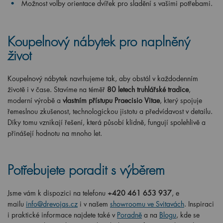
Možnost volby orientace dvířek pro sladění s vašimi potřebami.
Koupelnový nábytek pro naplněný
život
Koupelnový nábytek navrhujeme tak, aby obstál v každodenním
životě i v čase. Stavíme na téměř
80 letech truhlářské tradice
,
moderní výrobě a
vlastním přístupu Praecisio Vitae
, který spojuje
řemeslnou zkušenost, technologickou jistotu a předvídavost v detailu.
Díky tomu vznikají řešení, která působí klidně, fungují spolehlivě a
přinášejí hodnotu na mnoho let.
Potřebujete poradit s výběrem
Jsme vám k dispozici na telefonu
+420 461 653 937
, e
mailu
info@drevojas.cz
i v našem
showroomu ve Svitavách
. Inspiraci
i praktické informace najdete také v
Poradně
a na
Blogu
, kde se