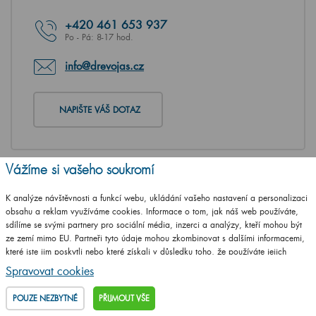
+420
461 653 937
Po - Pá: 8-17 hod.
info@drevojas.cz
NAPIŠTE VÁŠ DOTAZ
Vážíme si vašeho soukromí
K analýze návštěvnosti a funkcí webu, ukládání vašeho nastavení a personalizaci
obsahu a reklam využíváme cookies. Informace o tom, jak náš web používáte,
sdílíme se svými partnery pro sociální média, inzerci a analýzy, kteří mohou být
ze zemí mimo EU. Partneři tyto údaje mohou zkombinovat s dalšími informacemi,
které jste jim poskytli nebo které získali v důsledku toho, že používáte jejich
služby.
Podrobné informace
Spravovat cookies
POUZE NEZBYTNÉ
PŘIJMOUT VŠE