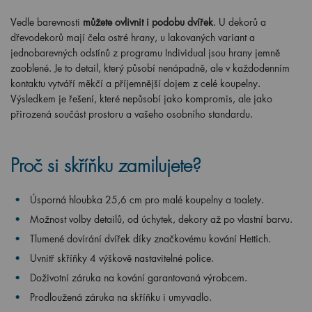
Vedle barevnosti
můžete ovlivnit i podobu dvířek
. U dekorů a
dřevodekorů mají čela ostré hrany, u lakovaných variant a
jednobarevných odstínů z programu Individual jsou hrany jemně
zaoblené. Je to detail, který působí nenápadně, ale v každodenním
kontaktu vytváří měkčí a příjemnější dojem z celé koupelny.
Výsledkem je řešení, které nepůsobí jako kompromis, ale jako
přirozená součást prostoru a vašeho osobního standardu.
Proč si skříňku zamilujete?
Úsporná hloubka 25,6 cm pro malé koupelny a toalety.
Možnost volby detailů, od úchytek, dekory až po vlastní barvu.
Tlumené dovírání dvířek díky značkovému kování Hettich.
Uvnitř skříňky 4 výškově nastavitelné police.
Doživotní záruka na kování garantovaná výrobcem.
Prodloužená záruka na skříňku i umyvadlo.