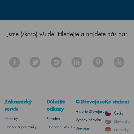
Jsme (skoro) všude. Hledejte a najdete nás na:
Zákaznický
Důležité
O Dřevojasu
Ke stažení
servis
odkazy
Historie Dřevojasu
Česky
Kontakty
Poradna
Výhody nábytku
Slovensky
Obchodní podmínky
Obchodní síť v ČR
Dřevojas
Německy