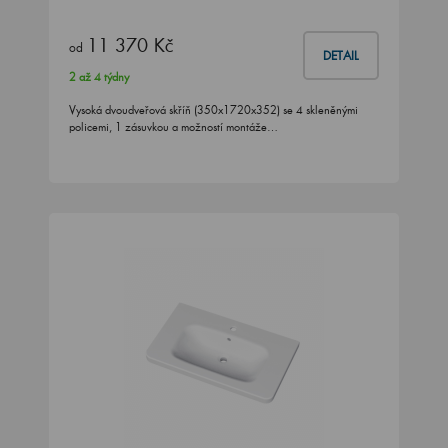
11 370 Kč
od
DETAIL
2 až 4 týdny
Vysoká dvoudveřová skříň (350x1720x352) se 4 skleněnými
policemi, 1 zásuvkou a možností montáže…