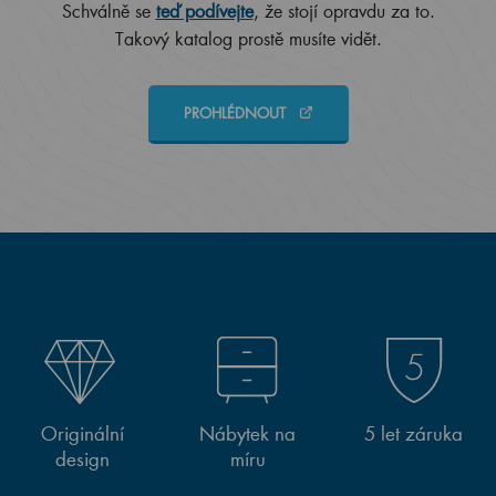
Schválně se
teď podívejte
, že stojí opravdu za to.
Takový katalog prostě musíte vidět.
PROHLÉDNOUT
Originální
Nábytek na
5 let záruka
design
míru