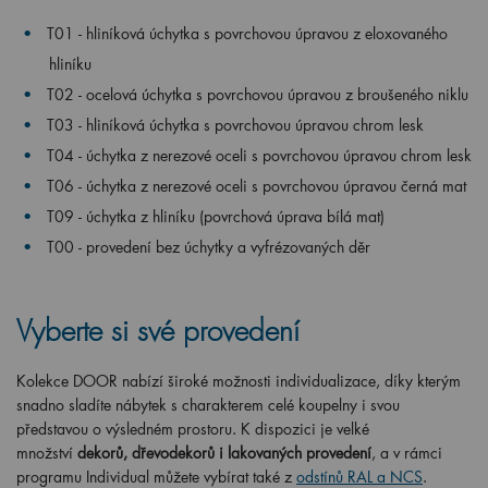
T01 - hliníková úchytka s povrchovou úpravou z eloxovaného
hliníku
T02 - ocelová úchytka s povrchovou úpravou z broušeného niklu
T03 - hliníková úchytka s povrchovou úpravou chrom lesk
T04 - úchytka z nerezové oceli s povrchovou úpravou chrom lesk
T06 - úchytka z nerezové oceli s povrchovou úpravou černá mat
T09 - úchytka z hliníku (povrchová úprava bílá mat)
T00 - provedení bez úchytky a vyfrézovaných děr
Vyberte si své provedení
Kolekce DOOR nabízí široké možnosti individualizace, díky kterým
snadno sladíte nábytek s charakterem celé koupelny i svou
představou o výsledném prostoru. K dispozici je velké
množství
dekorů, dřevodekorů i lakovaných provedení
, a v rámci
programu Individual můžete vybírat také z
odstínů RAL a NCS
.