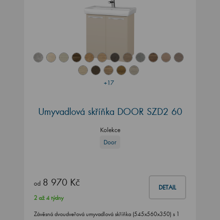
+17
Umyvadlová skříňka DOOR SZD2 60
Kolekce
Door
8 970 Kč
od
DETAIL
2 až 4 týdny
Závěsná dvoudveřová umyvadlová skříňka (545x560x350) s 1