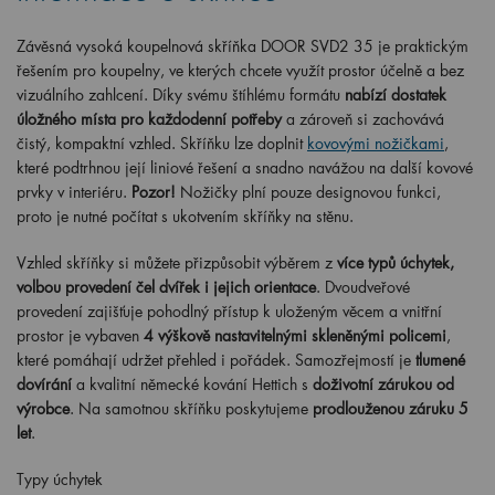
Závěsná vysoká koupelnová skříňka DOOR SVD2 35 je praktickým
řešením pro koupelny, ve kterých chcete využít prostor účelně a bez
vizuálního zahlcení. Díky svému štíhlému formátu
nabízí dostatek
úložného místa pro každodenní potřeby
a zároveň si zachovává
čistý, kompaktní vzhled. Skříňku lze doplnit
kovovými nožičkami
,
které podtrhnou její liniové řešení a snadno navážou na další kovové
prvky v interiéru.
Pozor!
Nožičky plní pouze designovou funkci,
proto je nutné počítat s ukotvením skříňky na stěnu.
Vzhled skříňky si můžete přizpůsobit výběrem z
více typů úchytek,
volbou provedení čel dvířek i jejich orientace
. Dvoudveřové
provedení zajišťuje pohodlný přístup k uloženým věcem a vnitřní
prostor je vybaven
4 výškově nastavitelnými skleněnými policemi
,
které pomáhají udržet přehled i pořádek. Samozřejmostí je
tlumené
dovírání
a kvalitní německé kování Hettich s
doživotní zárukou od
výrobce
. Na samotnou skříňku poskytujeme
prodlouženou záruku 5
let
.
Typy úchytek