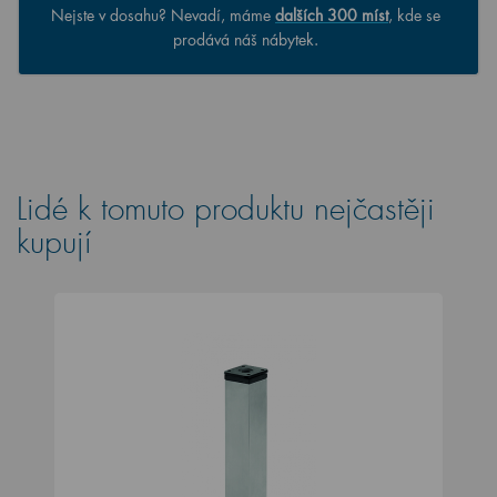
Nejste v dosahu? Nevadí, máme
dalších 300 míst
, kde se
prodává náš nábytek.
Lidé k tomuto produktu nejčastěji
kupují