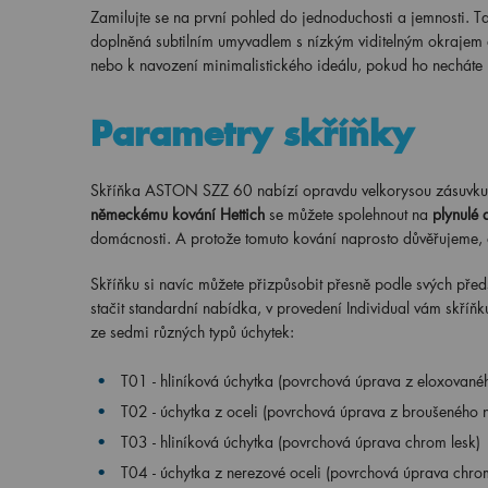
Zamilujte se na první pohled do jednoduchosti a jemnosti. T
doplněná subtilním umyvadlem s nízkým viditelným okrajem a
nebo k navození minimalistického ideálu, pokud ho necháte 
Parametry skříňky
Skříňka ASTON SZZ 60 nabízí opravdu velkorysou zásuvk
německému kování Hettich
se můžete spolehnout na
plynulé 
domácnosti. A protože tomuto kování naprosto důvěřujeme, 
Skříňku si navíc můžete přizpůsobit přesně podle svých pře
stačit standardní nabídka, v provedení Individual vám skříň
ze sedmi různých typů úchytek:
T01 - hliníková úchytka (povrchová úprava z eloxovanéh
T02 - úchytka z oceli (povrchová úprava z broušeného n
T03 - hliníková úchytka (povrchová úprava chrom lesk)
T04 - úchytka z nerezové oceli (povrchová úprava chrom