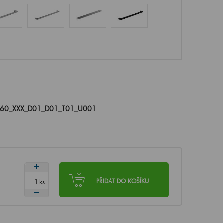
060_XXX_D01_D01_T01_U001
ks
PŘIDAT DO KOŠÍKU