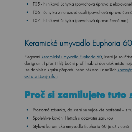
T05 - hliníková úchytka (povrchová úprava z eloxovanéh
T06 - úchytka z nerezové oceli (povrchová úprava čern
T07 - hliníková úchytka (povrchová úprava černá mat)
Keramické umyvadlo Euphoria 60
Elegantní
keramické umyvadlo Euphoria 60
, které je součá
designem. I přes štíhlý boční profil nabízí dostatek místa 
lze doplnit o krytku přepadu nebo některou z našich
kovových
extra snížený sifon
.
Proč si zamilujete tuto 
Prostorná zásuvka, do které se vejde vše potřebné – s 
Spolehlivé kování Hettich s doživotní zárukou
Stylové keramické umyvadlo Euphoria 60 je už v ceně