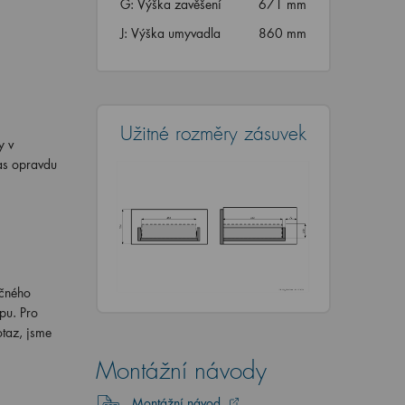
G: Výška zavěšení
671 mm
J: Výška umyvadla
860 mm
Užitné rozměry zásuvek
y v
as opravdu
ečného
pu. Pro
otaz, jsme
Montážní návody
Montážní návod