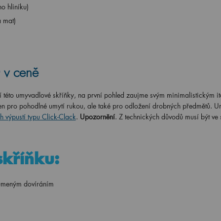
o hliníku)
á mat)
 v ceně
stí této umyvadlové skříňky, na první pohled zaujme svým minimalistickým i
nejen pro pohodlné umytí rukou, ale také pro odložení drobných předmětů. 
 výpustí typu Click-Clack
.
Upozornění
. Z technických důvodů musí být ve 
skříňku:
tlumeným dovíráním