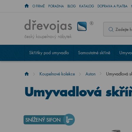
O FIRMĚ
PORADNA
BLOG
KATALOG
DOPRAVA A PLATBA
český koupelnový nábytek
Skříňky pod umyvadlo
Samostatné skříně
Umyvad
Koupelnové kolekce
Aston
Umyvadlová s
Umyvadlová skří
SNÍŽENÝ SIFON