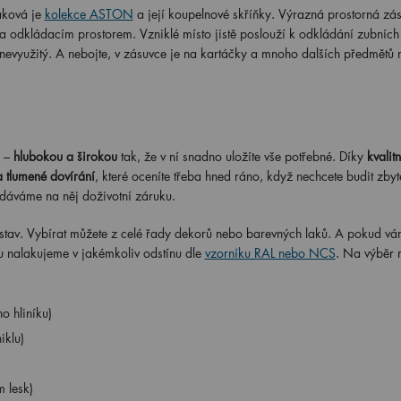
aková je
kolekce ASTON
a její koupelnové skříňky. Výrazná prostorná zás
 odkládacím prostorem. Vzniklé místo jistě poslouží k odkládání zubních
nevyužitý. A nebojte, v zásuvce je na kartáčky a mnoho dalších předmětů m
u –
hlubokou a širokou
tak, že v ní snadno uložíte vše potřebné. Díky
kvalit
a tlumené dovírání
, které oceníte třeba hned ráno, když nechcete budit zbyt
dáváme na něj doživotní záruku.
dstav. Vybírat můžete z celé řady dekorů nebo barevných laků. A pokud v
ku nalakujeme v jakémkoliv odstínu dle
vzorníku RAL nebo NCS
. Na výběr 
o hliníku)
iklu)
 lesk)