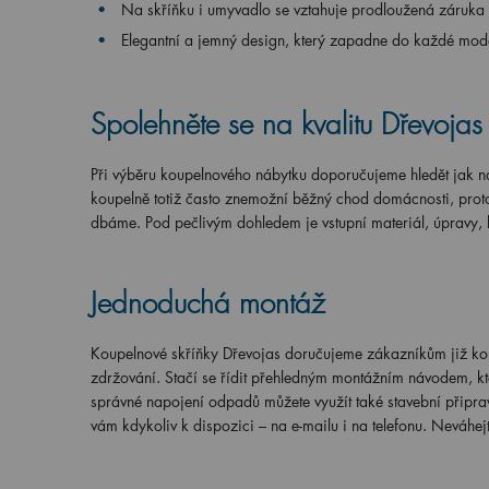
Na skříňku i umyvadlo se vztahuje prodloužená záruka 
Elegantní a jemný design, který zapadne do každé mod
Spolehněte se na kvalitu Dřevojas
Při výběru koupelnového nábytku doporučujeme hledět jak na
koupelně totiž často znemožní běžný chod domácnosti, proto
dbáme. Pod pečlivým dohledem je vstupní materiál, úpravy, l
Jednoduchá montáž
Koupelnové skříňky Dřevojas doručujeme zákazníkům již kom
zdržování. Stačí se řídit přehledným montážním návodem, kt
správné napojení odpadů můžete využít také stavební připrave
vám kdykoliv k dispozici – na e-mailu i na telefonu. Neváhejt