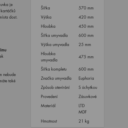
uvka je
Šířka
570 mm
 kartáčků
ísta dost.
Výška
420 mm
Hloubka
450 mm
Šířka umyvadla
600 mm
Výška umyvadla
25 mm
nímu
Hloubka
ek
475 mm
umyvadla
Šířka kompletu
600 mm
ám nebude
Značka umyvadla
Euphoria
máte také
Způsob otevírání
S úchytkou
Provedení
Zásuvkové
Materiál
LTD
MDF
Hmotnost
21 kg