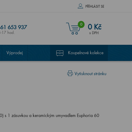
PŘÍHLÁSIT SE
0
0 Kč
61 653 937
8-17 hod.
s DPH
Výprodej
Koupelnové kolekce
Vytisknout stránku
) s 1 zásuvkou a keramickým umyvadlem Euphoria 60