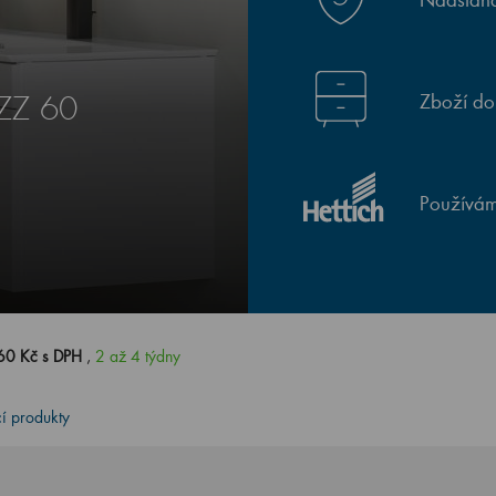
Zboží do
ZZ 60
Používám
60 Kč s DPH
,
2 až 4 týdny
cí produkty