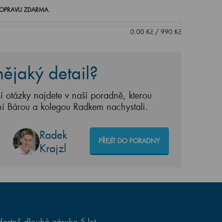
OPRAVU ZDARMA
.
0.00
Kč
/
990
Kč
ějaký detail?
í otázky najdete v naší poradně, kterou
ní Bárou a kolegou Radkem nachystali.
Radek
PŘEJÍT DO PORADNY
Krajzl
artně dlouhá záruka 5 let