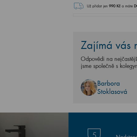
Už přidat jen
990
Kč
a máte
D
Zajímá vás n
Odpovědi na nejčastějš
jsme společně s kolegy
Barbora
Stoklasová
Nadstand