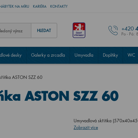
NÁBYTEK NA MÍRU
KARIÉRA
KONTAKTY
+420
4
HLEDAT
Po - Pá: 
lové desky
Galerky a zrcadla
Umyvadla
Doplňky
WC
kříňka ASTON SZZ 60
ňka ASTON SZZ 60
Umyvadlová skříňka (570x40x450
Zobrazit více