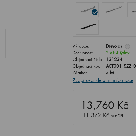
Výrobce:
Dřevojas
i
Dostupnost:
2 až 4 týdny
Objednací číslo
131234
Objednací kód
AST001_SZZ_
Záruka:
5 let
Zkopírovat detailní informace
13,760 Kč
11,372 Kč
bez DPH