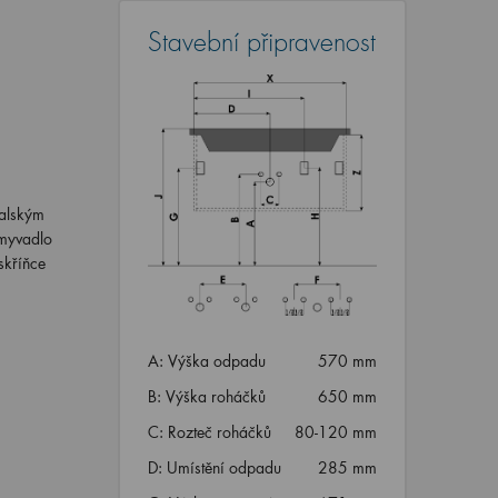
Stavební připravenost
talským
Umyvadlo
skříňce
A: Výška odpadu
570 mm
B: Výška roháčků
650 mm
C: Rozteč roháčků
80-120 mm
D: Umístění odpadu
285 mm