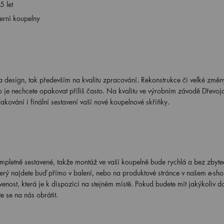
5 let
erní koupelny
 design, tak především na kvalitu zpracování. Rekonstrukce či velké změn
 je nechcete opakovat příliš často. Na kvalitu ve výrobním závodě Dřevoj
akování i finální sestavení vaší nové koupelnové skříňky.
pletně sestavené, takže montáž ve vaší koupelně bude rychlá a bez zbyt
erý najdete buď přímo v balení, nebo na produktové stránce v našem e-sho
nost, která je k dispozici na stejném místě. Pokud budete mít jakýkoliv d
e se na nás obrátit.