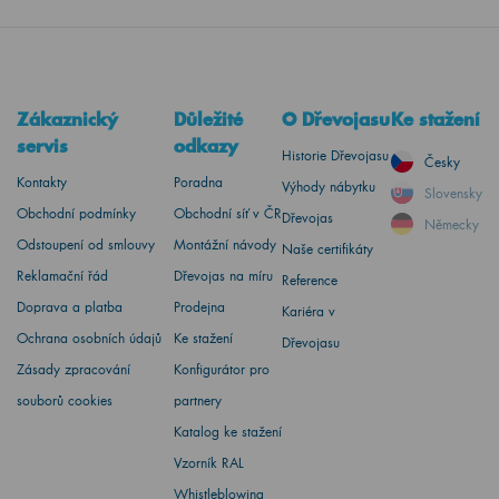
Zákaznický
Důležité
O Dřevojasu
Ke stažení
servis
odkazy
Historie Dřevojasu
Česky
Kontakty
Poradna
Výhody nábytku
Slovensky
Obchodní podmínky
Obchodní síť v ČR
Dřevojas
Německy
Odstoupení od smlouvy
Montážní návody
Naše certifikáty
Reklamační řád
Dřevojas na míru
Reference
Doprava a platba
Prodejna
Kariéra v
Ochrana osobních údajů
Ke stažení
Dřevojasu
Zásady zpracování
Konfigurátor pro
souborů cookies
partnery
Katalog ke stažení
Vzorník RAL
Whistleblowing