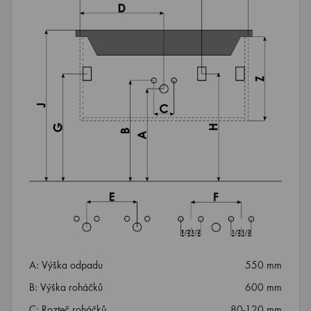
A: Výška odpadu
550 mm
B: Výška roháčků
600 mm
C: Rozteč roháčků
80-120 mm