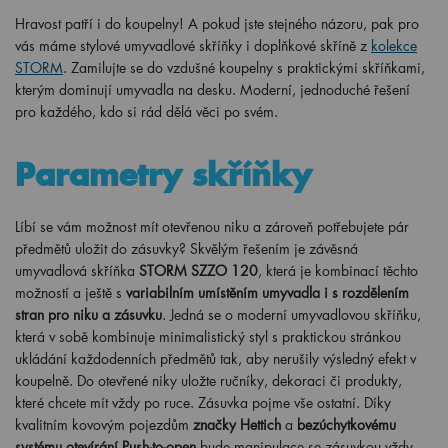
Hravost patří i do koupelny! A pokud jste stejného názoru, pak pro
vás máme stylové umyvadlové skříňky i doplňkové skříně z
kolekce
STORM
. Zamilujte se do vzdušné koupelny s praktickými skříňkami,
kterým dominují umyvadla na desku. Moderní, jednoduché řešení
pro každého, kdo si rád dělá věci po svém.
Parametry skříňky
Líbí se vám možnost mít otevřenou niku a zároveň potřebujete pár
předmětů uložit do zásuvky? Skvělým řešením je závěsná
umyvadlová skříňka
STORM SZZO 120
, která je kombinací těchto
možností a ještě s
variabilním umístěním umyvadla i s rozdělením
stran pro niku a zásuvku
. Jedná se o moderní umyvadlovou skříňku,
která v sobě kombinuje minimalistický styl s praktickou stránkou
ukládání každodenních předmětů tak, aby nerušily výsledný efekt v
koupelně. Do otevřené niky uložte ručníky, dekoraci či produkty,
které chcete mít vždy po ruce. Zásuvka pojme vše ostatní. Díky
kvalitním kovovým pojezdům
značky Hettich
a
bezúchytkovému
systému otevírání Push-to-open
bude manipulace se zásuvkou vždy