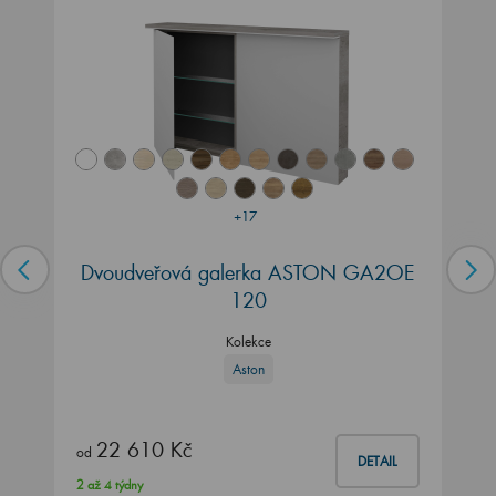
+17
Dvoudveřová galerka ASTON GA2OE
120
Kolekce
Aston
22 610 Kč
od
DETAIL
2 až 4 týdny