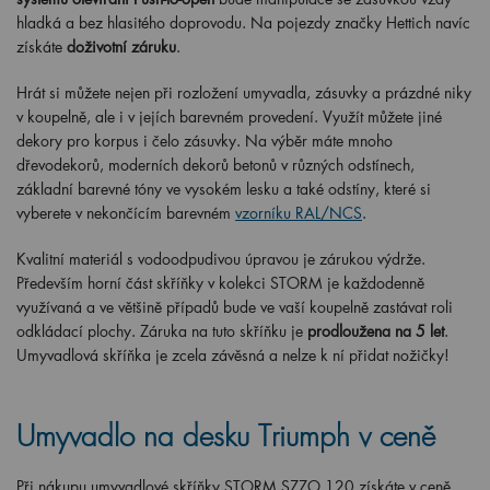
hladká a bez hlasitého doprovodu. Na pojezdy značky Hettich navíc
získáte
doživotní záruku
.
Hrát si můžete nejen při rozložení umyvadla, zásuvky a prázdné niky
v koupelně, ale i v jejích barevném provedení. Využít můžete jiné
dekory pro korpus i čelo zásuvky. Na výběr máte mnoho
dřevodekorů, moderních dekorů betonů v různých odstínech,
základní barevné tóny ve vysokém lesku a také odstíny, které si
vyberete v nekončícím barevném
vzorníku RAL/NCS
.
Kvalitní materiál s vodoodpudivou úpravou je zárukou výdrže.
Především horní část skříňky v kolekci STORM je každodenně
využívaná a ve většině případů bude ve vaší koupelně zastávat roli
odkládací plochy. Záruka na tuto skříňku je
prodloužena na 5 let
.
Umyvadlová skříňka je zcela závěsná a nelze k ní přidat nožičky!
Umyvadlo na desku Triumph v ceně
Při nákupu umyvadlové skříňky STORM SZZO 120 získáte v ceně