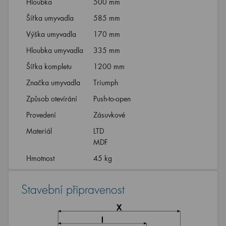
Hloubka
500 mm
Šířka umyvadla
585 mm
Výška umyvadla
170 mm
Hloubka umyvadla
335 mm
Šířka kompletu
1200 mm
Značka umyvadla
Triumph
Způsob otevírání
Push-to-open
Provedení
Zásuvkové
Materiál
LTD
MDF
Hmotnost
45 kg
Stavební připravenost