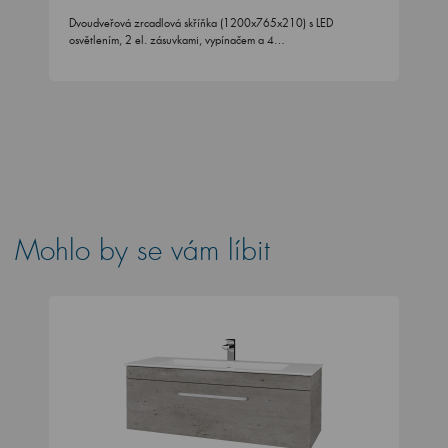
Dvoudveřová zrcadlová skříňka (1200x765x210) s LED
osvětlením, 2 el. zásuvkami, vypínačem a 4…
Mohlo by se vám líbit