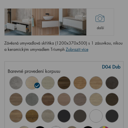
další
Závěsná umyvadlová skříňka (1200x370x500) s 1 zásuvkou, nikou
a keramickým umyvadlem Triumph
Zobrazit více
D04 Dub
Barevné provedení korpusu