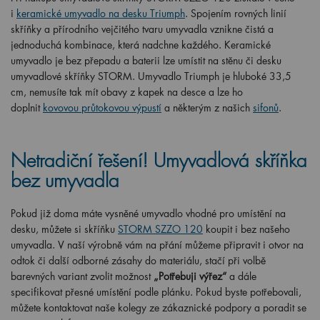
i
keramické umyvadlo na desku Triumph
. Spojením rovných linií
skříňky a přírodního vejčitého tvaru umyvadla vznikne čistá a
jednoduchá kombinace, která nadchne každého. Keramické
umyvadlo je bez přepadu a baterii lze umístit na stěnu či desku
umyvadlové skříňky STORM. Umyvadlo Triumph je hluboké 33,5
cm, nemusíte tak mít obavy z kapek na desce a lze ho
doplnit
kovovou průtokovou výpustí
a některým z našich
sifonů
.
Netradiční řešení! Umyvadlová skříňka
bez umyvadla
Pokud již doma máte vysněné umyvadlo vhodné pro umístění na
desku, můžete si skříňku
STORM SZZO 120
koupit i bez našeho
umyvadla. V naší výrobně vám na přání můžeme připravit i otvor na
odtok či další odborné zásahy do materiálu, stačí při volbě
barevných variant zvolit možnost
„Potřebuji výřez“
a dále
specifikovat přesné umístění podle plánku. Pokud byste potřebovali,
můžete kontaktovat naše kolegy ze zákaznické podpory a poradit se