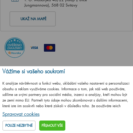
Jungmannova), 568 02 Svitavy
UKAŽ NA MAPĚ
Vážíme si vašeho soukromí
K analýze návštěvnosti a funkcí webu, ukládání vašeho nastavení a personalizaci
obsahu a reklam využíváme cookies. Informace o tom, jak náš web používáte,
sdílíme se svými partnery pro sociální média, inzerci a analýzy, kteří mohou být
ze zemí mimo EU. Partneři tyto údaje mohou zkombinovat s dalšími informacemi,
které jste jim poskytli nebo které získali v důsledku toho, že používáte jejich
služby.
Podrobné informace
Spravovat cookies
POUZE NEZBYTNÉ
PŘIJMOUT VŠE
ČSN EN ISO