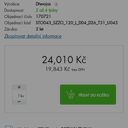
Výrobce:
Dřevojas
i
Dostupnost:
2 až 4 týdny
Objednací číslo
170721
Objednací kód
STO043_SZZO_120_L_D04_D26_T31_U043
Záruka:
5 let
Zkopírovat detailní informace
24,010 Kč
19,843 Kč
bez DPH
ks
PŘIDAT DO KOŠÍKU