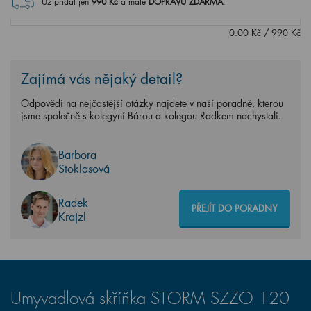
Už přidat jen
990
Kč
a máte
DOPRAVU ZDARMA
.
0.00
Kč
/
990
Kč
Zajímá vás nějaký detail?
Odpovědi na nejčastější otázky najdete v naší poradně, kterou
jsme společně s kolegyní Bárou a kolegou Radkem nachystali.
Barbora
Stoklasová
Radek
PŘEJÍT DO PORADNY
Krajzl
Umyvadlová skříňka STORM SZZO 120