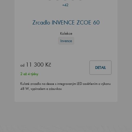
+42
Zrcadlo INVENCE ZCOE 60
Kolekce
Invence
11 300 Kč
od
DETAIL
2 až 4 týdny
Kulaté zrcadlo na desce s integrovaným LED osvětlením o výkonu
48 W, vypínačem a zásuvkou