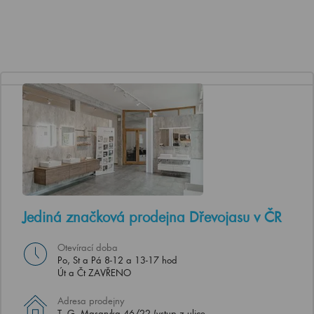
Jediná značková prodejna Dřevojasu v ČR
Otevírací doba
Po, St a Pá 8-12 a 13-17 hod
Út a Čt ZAVŘENO
Adresa prodejny
T. G. Masaryka 46/22 (vstup z ulice