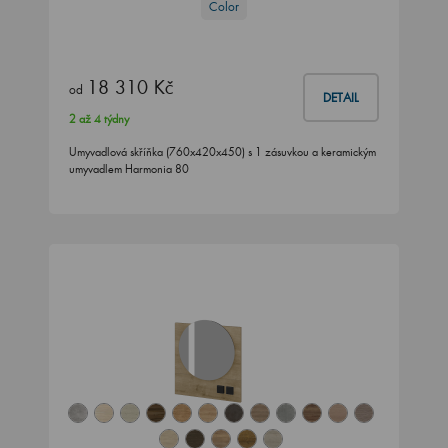
Color
18 310 Kč
od
DETAIL
2 až 4 týdny
Umyvadlová skříňka (760x420x450) s 1 zásuvkou a keramickým
umyvadlem Harmonia 80