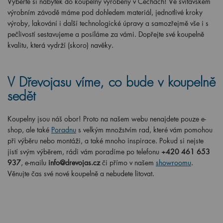
Vyberte si nábytek do koupelny vyrobený v Čechách! Ve svitavském
výrobním závodě máme pod dohledem materiál, jednotlivé kroky
výroby, lakování i další technologické úpravy a samozřejmě vše i s
pečlivostí sestavujeme a posíláme za vámi. Dopřejte své koupelně
kvalitu, která vydrží (skoro) navěky.
V Dřevojasu víme, co bude v koupelně
sedět
Koupelny jsou náš obor! Proto na našem webu nenajdete pouze e-
shop, ale také
Poradnu
s velkým množstvím rad, které vám pomohou
při výběru nebo montáži, a také mnoho inspirace. Pokud si nejste
jistí svým výběrem, rádi vám poradíme po telefonu
+420 461 653
937
, e-mailu
info@drevojas.cz
či přímo v našem
showroomu
.
Věnujte čas své nové koupelně a nebudete litovat.