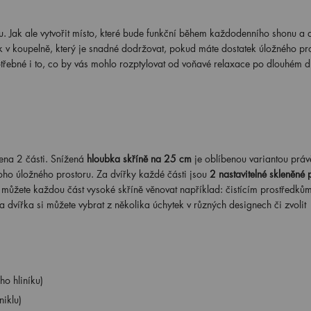
. Jak ale vytvořit místo, které bude funkční během každodenního shonu a
 v koupelně, který je snadné dodržovat, pokud máte dostatek úložného pr
potřebné i to, co by vás mohlo rozptylovat od voňavé relaxace po dlouhém 
ena 2
části. Snížená
hloubka skříně na 25 cm
je oblíbenou variantou práv
noho úložného prostoru. Za dvířky každé části jsou
2
nastavitelné skleněné 
 můžete každou část vysoké skříně věnovat například: čistícím prostředkům
vířka si můžete vybrat z několika úchytek v různých designech či zvolit
o hliníku)
iklu)