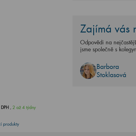
Zajímá vás n
Odpovědi na nejčastějš
jsme společně s kolegy
Barbora
Stoklasová
s DPH
,
2 až 4 týdny
cí produkty