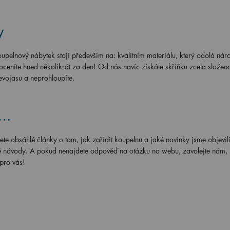
y
oupelnový nábytek stojí především na: kvalitním materiálu, který odolá ná
eníte hned několikrát za den! Od nás navíc získáte skříňku zcela složen
evojasu a neprohloupíte.
e…
ete obsáhlé články o tom, jak zařídit koupelnu a jaké novinky jsme objevili
aké návody. A pokud nenajdete odpověď na otázku na webu, zavolejte nám, n
 pro vás!