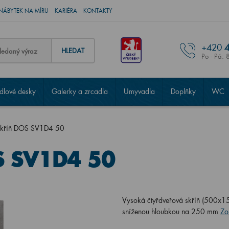
NÁBYTEK NA MÍRU
KARIÉRA
KONTAKTY
+420
4
HLEDAT
Po - Pá: 
lové desky
Galerky a zrcadla
Umyvadla
Doplňky
WC
skříň DOS SV1D4 50
S SV1D4 50
Vysoká čtyřdveřová skříň (500x15
sníženou hloubkou na 250 mm
Zo