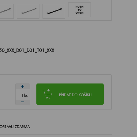
50_XXX_D01_D01_T01_XXX
ks
PŘIDAT DO KOŠÍKU
OPRAVU ZDARMA
.