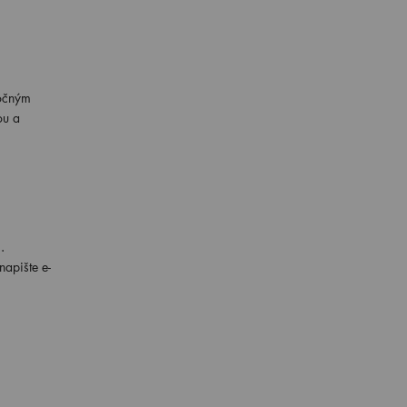
ročným
ou a
.
apište e-