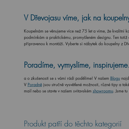
V Dřevojasu víme, jak na koupeln
Koupelnám se věnujeme více než 75 let a víme, že kvalitní k
podmínkám a praktickému, promyšleném designu. Ten totiž oc
připravenou k montáži. Vyberte si nábytek do koupelny z Dř
Poradíme, vymyslíme, inspirujem
a o zkušenosti se s vámi rádi podělíme! V našem
Blogu
najd
V
Poradně
jsou stručně vysvětlené možnosti, různé tipy a t
mail nebo se stavte v našem svitavském
showroomu
. Jsme tu
Produkt patří do těchto kategorií