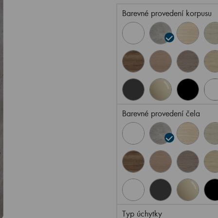
Barevné provedení korpusu
Barevné provedení čela
Typ úchytky