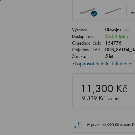
Výrobce:
Dřevojas
i
Dostupnost:
2 až 4 týdny
Objednací číslo
154776
Objednací kód
DOS_SV1D4_0
Záruka:
5 let
Zkopírovat detailní informace
11,300 Kč
9,339 Kč
bez DPH
Už přidat jen
990
Kč
a máte
D