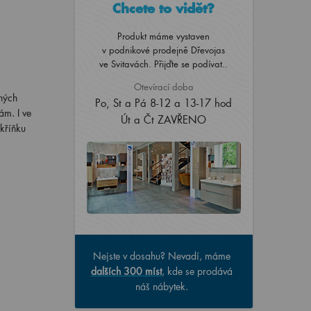
Chcete to vidět?
Produkt máme vystaven
v podnikové prodejně Dřevojas
ve Svitavách. Přijďte se podívat..
Otevírací doba
ných
Po, St a Pá 8-12 a 13-17 hod
ám. I ve
Út a Čt ZAVŘENO
skříňku
Nejste v dosahu? Nevadí, máme
dalších 300 míst
, kde se prodává
náš nábytek.