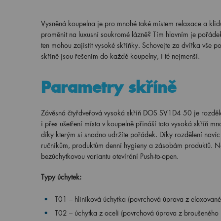
Vysněná koupelna je pro mnohé také místem relaxace a klidu
proměnit na luxusní soukromé lázně? Tím hlavním je pořádek
ten mohou zajistit vysoké skříňky. Schovejte za dvířka vše 
skříně jsou řešením do každé koupelny, i té nejmenší.
Parametry skříně
Závěsná čtyřdveřová vysoká skříň DOS SV1D4 50 je rozděl
i přes ušetření místa v koupelně přináší tato vysoká skříň m
díky kterým si snadno udržíte pořádek. Díky rozdělení navíc
ručníkům, produktům denní hygieny a zásobám produktů. Na d
bezúchytkovou variantu otevírání Push-to-open.
Typy úchytek:
T01 – hliníková úchytka (povrchová úprava z eloxovanéh
T02 – úchytka z oceli (povrchová úprava z broušeného n