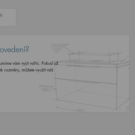
4)
rovedení?
míme vám vyjít vstříc. Pokud už
ek rozměry, můžete využít náš