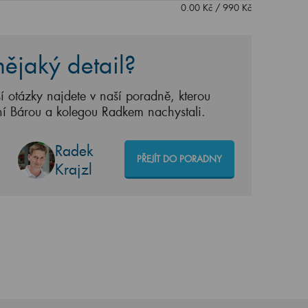
0.00
Kč
/
990
Kč
ějaký detail?
í otázky najdete v naší poradně, kterou
ní Bárou a kolegou Radkem nachystali.
Radek
PŘEJÍT DO PORADNY
Krajzl