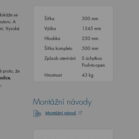
 dokáže se
Šířka
500 mm
ostoru. A
dni. Vysoké
Výška
1545 mm
Hloubka
250 mm
Šířka kompletu
500 mm
Způsob otevírání
S úchytkou
Push-to-open
ě proto, že
Hmotnost
43 kg
police
,
,
Montážní návody
Montážní návod