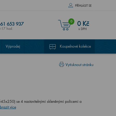
PŘÍHLÁSIT SE
0
0 Kč
61 653 937
8-17 hod.
s DPH
Výprodej
Koupelnové kolekce
Vytisknout stránku
45x250) se 4 nastavitelnými skleněnými policemi a
brazit více