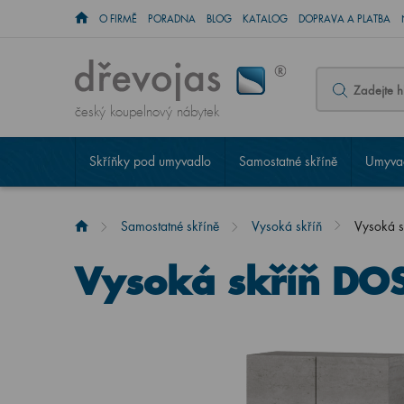
O FIRMĚ
PORADNA
BLOG
KATALOG
DOPRAVA A PLATBA
český koupelnový nábytek
Skříňky pod umyvadlo
Samostatné skříně
Umyvad
Samostatné skříně
Vysoká skříň
Vysoká 
Vysoká skříň DO