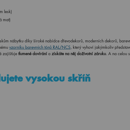
m lesk)
á mat)
uskům nábytku díky široké nabídce dřevodekorů, moderních dekorů, barev
čnému
vzorníku barevných tónů RAL/NCS
, který vyhoví jakýmkoliv představ
 zajišťuje
tlumené dovírání
a
získáte na něj doživotní záruku
. A na celou 
lujete vysokou skříň