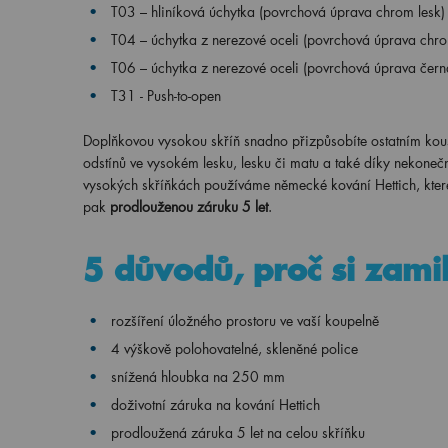
T03 – hliníková úchytka (povrchová úprava chrom lesk)
T04 – úchytka z nerezové oceli (povrchová úprava chro
T06 – úchytka z nerezové oceli (povrchová úprava čern
T31 - Push-to-open
Doplňkovou vysokou skříň snadno přizpůsobíte ostatním ko
odstínů ve vysokém lesku, lesku či matu a také díky nekone
vysokých skříňkách používáme německé kování Hettich, které
pak
prodlouženou záruku 5 let
.
5 důvodů, proč si zami
rozšíření úložného prostoru ve vaší koupelně
4 výškově polohovatelné, skleněné police
snížená hloubka na 250 mm
doživotní záruka na kování Hettich
prodloužená záruka 5 let na celou skříňku