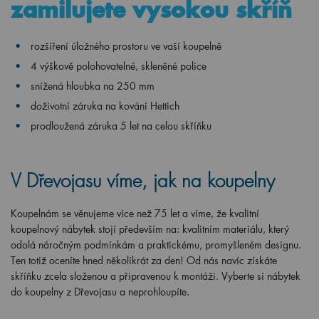
zamilujete vysokou skříň
rozšíření úložného prostoru ve vaší koupelně
4 výškově polohovatelné, skleněné police
snížená hloubka na 250 mm
doživotní záruka na kování Hettich
prodloužená záruka 5 let na celou skříňku
V Dřevojasu víme, jak na koupelny
Koupelnám se věnujeme více než 75 let a víme, že kvalitní
koupelnový nábytek stojí především na: kvalitním materiálu, který
odolá náročným podmínkám a praktickému, promyšleném designu.
Ten totiž oceníte hned několikrát za den! Od nás navíc získáte
skříňku zcela složenou a připravenou k montáži. Vyberte si nábytek
do koupelny z Dřevojasu a neprohloupíte.