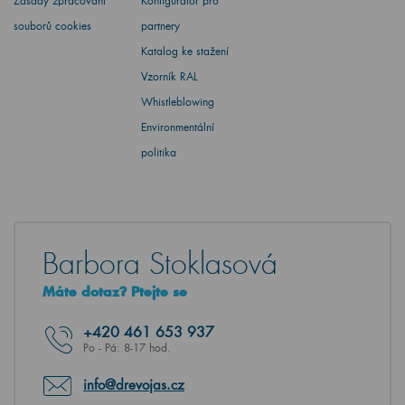
Zásady zpracování
Konfigurátor pro
souborů cookies
partnery
Katalog ke stažení
Vzorník RAL
Whistleblowing
Environmentální
politika
Barbora Stoklasová
Máte dotaz? Ptejte se
+420
461 653 937
Po - Pá: 8-17 hod.
info@drevojas.cz