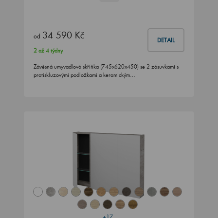
34 590 Kč
od
DETAIL
2 až 4 týdny
Závěsná umyvadlová skříňka (745x620x450) se 2 zásuvkami s
protiskluzovými podložkami a keramickým…
+17