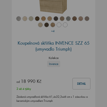
+4
Koupelnová skříňka INVENCE SZZ 65
(umyvadlo Triumph)
Kolekce
Invence
18 990 Kč
od
DETAIL
2 až 4 týdny
Závěsná umyvadlová skříňka 61,4x32,3x46 cm s 1 zásuvkou a
keramickým umyvadlem Triumph