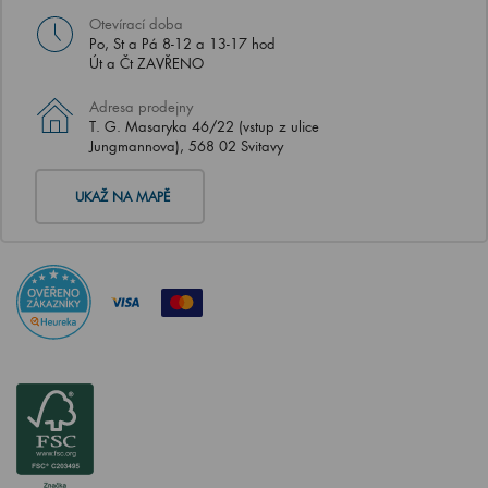
Otevírací doba
Po, St a Pá 8-12 a 13-17 hod
Út a Čt ZAVŘENO
Adresa prodejny
T. G. Masaryka 46/22 (vstup z ulice
Jungmannova), 568 02 Svitavy
UKAŽ NA MAPĚ