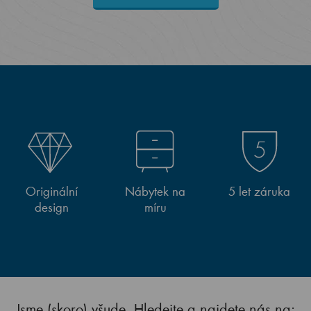
Originální
Nábytek na
5 let záruka
design
míru
Jsme (skoro) všude. Hledejte a najdete nás na: