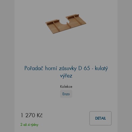
Pořadač horní zásuvky D 65 - kulatý
výřez
Kolekce
Enzo
1 270 Kč
DETAIL
2 až 4 týdny