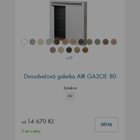
+17
Dvoudveřová galerka AIR GA2OE 80
Kolekce
Air
14 670 Kč
od
DETAIL
2 až 4 týdny