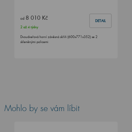
8 010 Kč
od
DETAIL
2 až 4 týdny
Dvoudveřová horní závěsná skříň (600x771x352) se 2
skleněnými policemi
Mohlo by se vám líbit