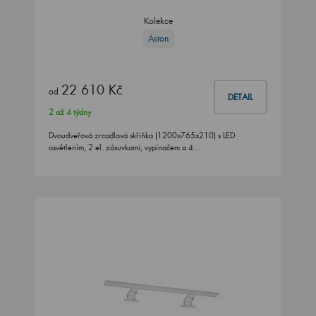
Kolekce
Aston
22 610 Kč
od
DETAIL
2 až 4 týdny
Dvoudveřová zrcadlová skříňka (1200x765x210) s LED
osvětlením, 2 el. zásuvkami, vypínačem a 4…