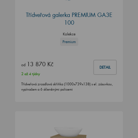
Třídveřová galerka PREMIUM GA3E
100
Kolekce
Premium
13 870 Kč
od
DETAIL
2 až 4 týdny
Třídveřová zrcadlová skříňka (1000x739x138) s el. zásuvkou,
vypínačem a 6 skleněnými policemi