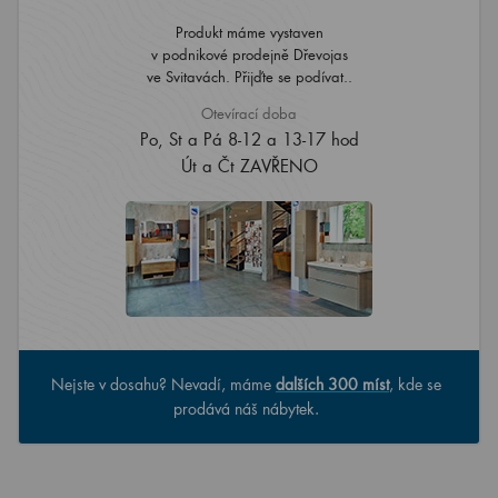
Produkt máme vystaven
v podnikové prodejně Dřevojas
ve Svitavách. Přijďte se podívat..
Otevírací doba
Po, St a Pá 8-12 a 13-17 hod
Út a Čt ZAVŘENO
Nejste v dosahu? Nevadí, máme
dalších 300 míst
, kde se
prodává náš nábytek.