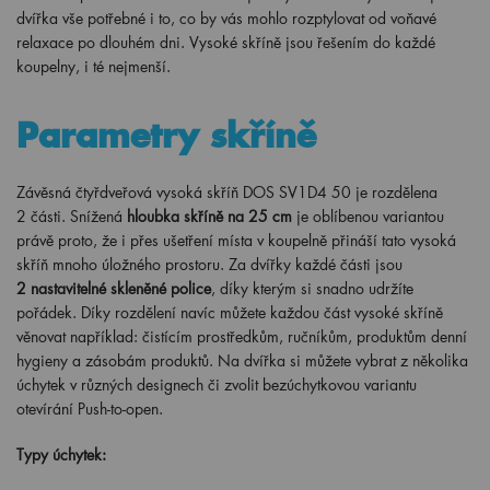
dvířka vše potřebné i to, co by vás mohlo rozptylovat od voňavé
relaxace po dlouhém dni. Vysoké skříně jsou řešením do každé
koupelny, i té nejmenší.
Parametry skříně
Závěsná čtyřdveřová vysoká skříň DOS SV1D4 50 je rozdělena
2
části. Snížená
hloubka skříně na 25 cm
je oblíbenou variantou
právě proto, že i přes ušetření místa v koupelně přináší tato vysoká
skříň mnoho úložného prostoru. Za dvířky každé části jsou
2
nastavitelné skleněné police
, díky kterým si snadno udržíte
pořádek. Díky rozdělení navíc můžete každou část vysoké skříně
věnovat například: čistícím prostředkům, ručníkům, produktům denní
hygieny a zásobám produktů. Na dvířka si můžete vybrat z několika
úchytek v různých designech či zvolit bezúchytkovou variantu
otevírání Push-to-open.
Typy úchytek: