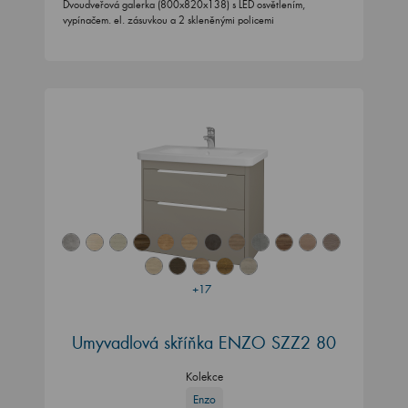
Dvoudveřová galerka (800x820x138) s LED osvětlením,
vypínačem. el. zásuvkou a 2 skleněnými policemi
+17
Umyvadlová skříňka ENZO SZZ2 80
Kolekce
Enzo