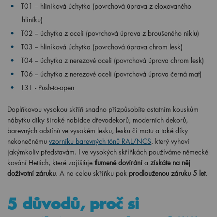
T01 – hliníková úchytka (povrchová úprava z eloxovaného
hliníku)
T02 – úchytka z oceli (povrchová úprava z broušeného niklu)
T03 – hliníková úchytka (povrchová úprava chrom lesk)
T04 – úchytka z nerezové oceli (povrchová úprava chrom lesk)
T06 – úchytka z nerezové oceli (povrchová úprava černá mat)
T31 - Push-to-open
Doplňkovou vysokou skříň snadno přizpůsobíte ostatním kouskům
nábytku díky široké nabídce dřevodekorů, moderních dekorů,
barevných odstínů ve vysokém lesku, lesku či matu a také díky
nekonečnému
vzorníku barevných tónů RAL/NCS
, který vyhoví
jakýmkoliv představám. I ve vysokých skříňkách používáme německé
kování Hettich, které zajišťuje
tlumené dovírání
a
získáte na něj
doživotní záruku
. A na celou skříňku pak
prodlouženou záruku 5 let
.
5 důvodů, proč si