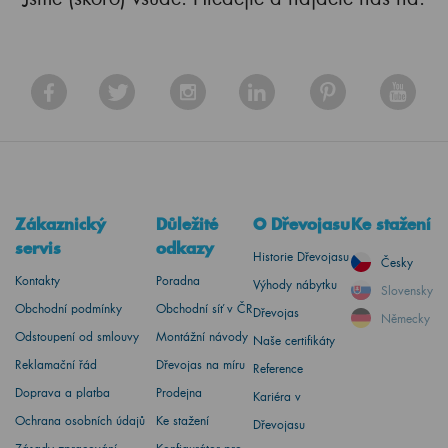
Zákaznický
Důležité
O Dřevojasu
Ke stažení
servis
odkazy
Historie Dřevojasu
Česky
Kontakty
Poradna
Výhody nábytku
Slovensky
Obchodní podmínky
Obchodní síť v ČR
Dřevojas
Německy
Odstoupení od smlouvy
Montážní návody
Naše certifikáty
Reklamační řád
Dřevojas na míru
Reference
Doprava a platba
Prodejna
Kariéra v
Ochrana osobních údajů
Ke stažení
Dřevojasu