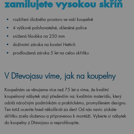
zamilujete vysokou skříň
rozšíření úložného prostoru ve vaší koupelně
4 výškově polohovatelné, skleněné police
snížená hloubka na 250 mm
doživotní záruka na kování Hettich
prodloužená záruka 5 let na celou skříňku
V Dřevojasu víme, jak na koupelny
Koupelnám se věnujeme více než 75 let a víme, že kvalitní
koupelnový nábytek stojí především na: kvalitním materiálu, který
odolá náročným podmínkám a praktickému, promyšleném designu.
Ten totiž oceníte hned několikrát za den! Od nás navíc získáte
skříňku zcela složenou a připravenou k montáži. Vyberte si nábytek
do koupelny z Dřevojasu a neprohloupíte.