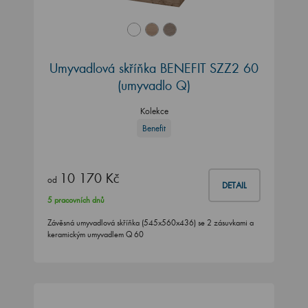
Umyvadlová skříňka BENEFIT SZZ2 60
(umyvadlo Q)
Kolekce
Benefit
10 170 Kč
od
DETAIL
5 pracovních dnů
Závěsná umyvadlová skříňka (545x560x436) se 2 zásuvkami a
keramickým umyvadlem Q 60