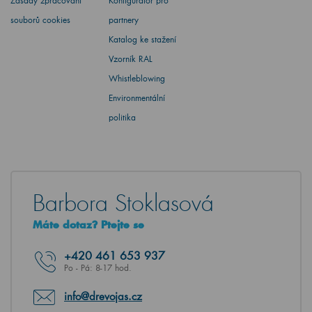
Zásady zpracování
Konfigurátor pro
souborů cookies
partnery
Katalog ke stažení
Vzorník RAL
Whistleblowing
Environmentální
politika
Barbora Stoklasová
Máte dotaz? Ptejte se
+420
461 653 937
Po - Pá: 8-17 hod.
info@drevojas.cz