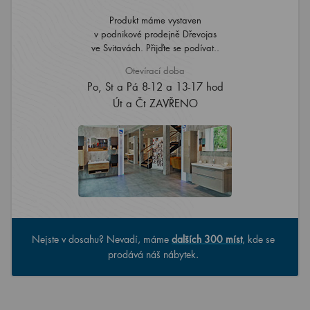
Produkt máme vystaven
v podnikové prodejně Dřevojas
ve Svitavách. Přijďte se podívat..
Otevírací doba
Po, St a Pá 8-12 a 13-17 hod
Út a Čt ZAVŘENO
Nejste v dosahu? Nevadí, máme
dalších 300 míst
, kde se
prodává náš nábytek.