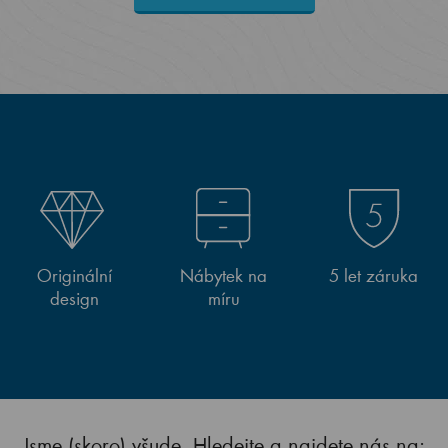
Originální
Nábytek na
5 let záruka
design
míru
Jsme (skoro) všude. Hledejte a najdete nás na: