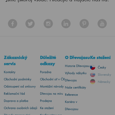
Zákaznický
Důležité
O Dřevojasu
Ke stažení
servis
odkazy
Historie Dřevojasu
Česky
Kontakty
Poradna
Výhody nábytku
Slovensky
Obchodní podmínky
Obchodní síť v ČR
Dřevojas
Německy
Odstoupení od smlouvy
Montážní návody
Naše certifikáty
Reklamační řád
Dřevojas na míru
Reference
Doprava a platba
Prodejna
Kariéra v
Ochrana osobních údajů
Ke stažení
Dřevojasu