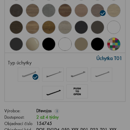
Úchytka T01
Typ úchytky
Výrobce:
Dřevojas
i
Dostupnost:
2 až 4 týdny
Objednací číslo
154745
Objednací kód
DOS_SV1D4_050_XXX_D01_D23_T01_XXX