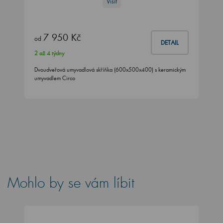
Visit
7 950 Kč
od
DETAIL
2 až 4 týdny
Dvoudveřová umyvadlová skříňka (600x500x400) s keramickým
umyvadlem Circo
Mohlo by se vám líbit