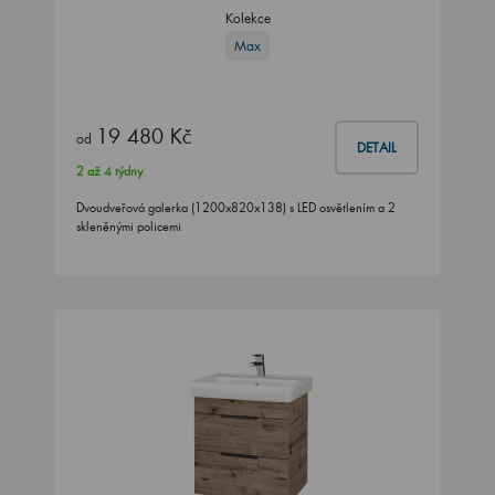
Kolekce
Max
19 480 Kč
od
DETAIL
2 až 4 týdny
Dvoudveřová galerka (1200x820x138) s LED osvětlením a 2
skleněnými policemi