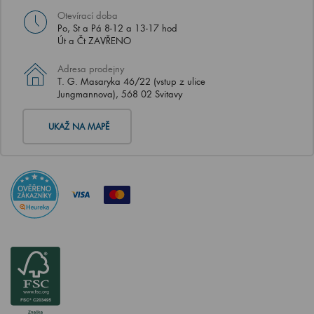
Otevírací doba
Po, St a Pá 8-12 a 13-17 hod
Út a Čt ZAVŘENO
Adresa prodejny
T. G. Masaryka 46/22 (vstup z ulice
Jungmannova), 568 02 Svitavy
UKAŽ NA MAPĚ