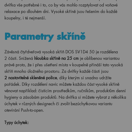
dvířka vše potřebné i to, co by vás mohlo rozptylovat od voňavé
relaxace po dlouhém dni. Vysoké skříně jsou řešením do každé
koupelny, i té nejmenší.
Parametry skříně
Závěsná čtyřdveřová vysoká skříň DOS SV1D4 50 je rozdělena
2
části. Snížená
hloubka skříně na 25 cm
je oblíbenou variantou
právě proto, že i přes ušetření místa v koupelně přináší tato vysoká
skříň mnoho úložného prostoru. Za dvířky každé části jsou
2
nastavitelné skleněné police
, díky kterým si snadno udržíte
pořádek. Díky rozdělení navíc můžete každou část vysoké skříně
věnovat například: čistícím prostředkům, ručníkům, produktům denní
hygieny a zásobám produktů. Na dvířka si můžete vybrat z několika
úchytek v různých designech či zvolit bezúchytkovou variantu
otevírání Push-to-open.
Typy úchytek: