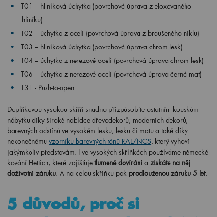
T01 – hliníková úchytka (povrchová úprava z eloxovaného
hliníku)
T02 – úchytka z oceli (povrchová úprava z broušeného niklu)
T03 – hliníková úchytka (povrchová úprava chrom lesk)
T04 – úchytka z nerezové oceli (povrchová úprava chrom lesk)
T06 – úchytka z nerezové oceli (povrchová úprava černá mat)
T31 - Push-to-open
Doplňkovou vysokou skříň snadno přizpůsobíte ostatním kouskům
nábytku díky široké nabídce dřevodekorů, moderních dekorů,
barevných odstínů ve vysokém lesku, lesku či matu a také díky
nekonečnému
vzorníku barevných tónů RAL/NCS
, který vyhoví
jakýmkoliv představám. I ve vysokých skříňkách používáme německé
kování Hettich, které zajišťuje
tlumené dovírání
a
získáte na něj
doživotní záruku
. A na celou skříňku pak
prodlouženou záruku 5 let
.
5 důvodů, proč si