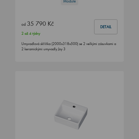
Module
35 790 Kč
od
DETAIL
2 až 4 týdny
Umyvadlová skříňka (2000x318x500) se 2 velkými zásuvkami a
2 keramickými umyvadly Joy 3