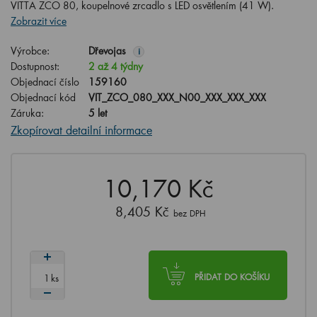
VITTA ZCO 80, koupelnové zrcadlo s LED osvětlením (41 W).
Zobrazit více
Výrobce:
Dřevojas
i
Dostupnost:
2 až 4 týdny
Objednací číslo
159160
Objednací kód
VIT_ZCO_080_XXX_N00_XXX_XXX_XXX
Záruka:
5 let
Zkopírovat detailní informace
10,170 Kč
8,405 Kč
bez DPH
ks
PŘIDAT DO KOŠÍKU