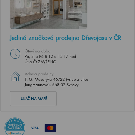
Jediná značková prodejna Dřevojasu v ČR
Otevírací doba
Po, St a Pá 8-12 a 13-17 hod
Út a Čt ZAVŘENO
Adresa prodejny
T. G. Masaryka 46/22 (vstup z ulice
Jungmannova), 568 02 Svitavy
UKAŽ NA MAPĚ