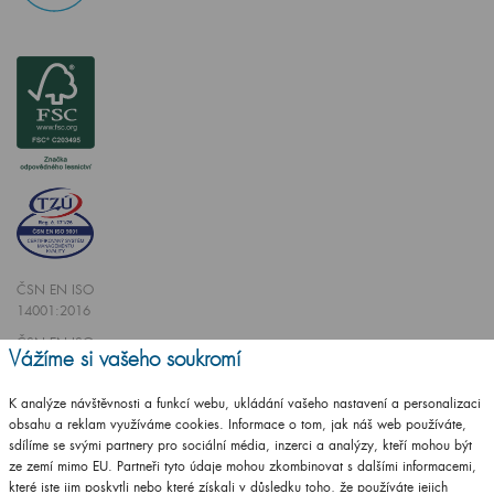
ČSN EN ISO
14001:2016
ČSN EN ISO
Vážíme si vašeho soukromí
9001:2016
K analýze návštěvnosti a funkcí webu, ukládání vašeho nastavení a personalizaci
obsahu a reklam využíváme cookies. Informace o tom, jak náš web používáte,
sdílíme se svými partnery pro sociální média, inzerci a analýzy, kteří mohou být
ze zemí mimo EU. Partneři tyto údaje mohou zkombinovat s dalšími informacemi,
které jste jim poskytli nebo které získali v důsledku toho, že používáte jejich
Vytvořilo studio
CZECHGROUP.cz