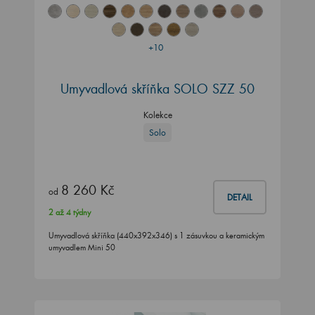
+10
Umyvadlová skříňka SOLO SZZ 50
Kolekce
Solo
8 260 Kč
od
DETAIL
2 až 4 týdny
Umyvadlová skříňka (440x392x346) s 1 zásuvkou a keramickým
umyvadlem Mini 50