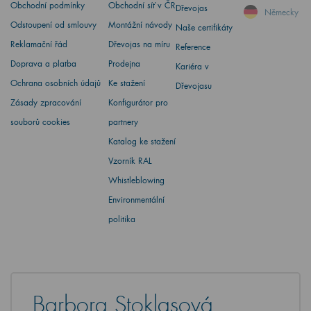
Obchodní podmínky
Obchodní síť v ČR
Dřevojas
Německy
Odstoupení od smlouvy
Montážní návody
Naše certifikáty
Reklamační řád
Dřevojas na míru
Reference
Doprava a platba
Prodejna
Kariéra v
Ochrana osobních údajů
Ke stažení
Dřevojasu
Zásady zpracování
Konfigurátor pro
souborů cookies
partnery
Katalog ke stažení
Vzorník RAL
Whistleblowing
Environmentální
politika
Barbora Stoklasová