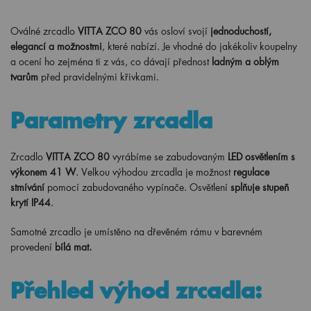
Oválné zrcadlo
VITTA ZCO 80
vás osloví svojí
jednoduchostí,
elegancí a možnostmi
, které nabízí. Je vhodné do jakékoliv koupelny
a ocení ho zejména ti z vás, co dávají přednost
ladným a oblým
tvarům
před pravidelnými křivkami.
Parametry zrcadla
Zrcadlo
VITTA ZCO 80
vyrábíme se zabudovaným
LED osvětlením s
výkonem 41 W
. Velkou výhodou zrcadla je možnost
regulace
stmívání
pomocí zabudovaného vypínače. Osvětlení
splňuje stupeň
krytí IP44
.
Samotné zrcadlo je umístěno na dřevěném rámu v barevném
provedení
bílá mat.
Přehled výhod zrcadla: