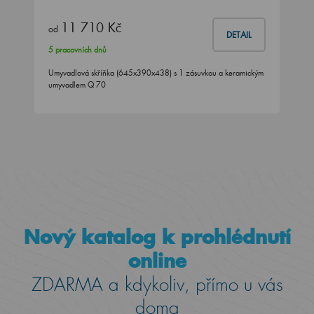
11 710 Kč
od
DETAIL
5 pracovních dnů
Umyvadlová skříňka (645x390x438) s 1 zásuvkou a keramickým
umyvadlem Q 70
Nový katalog k prohlédnutí
online
ZDARMA a kdykoliv, přímo u vás
doma