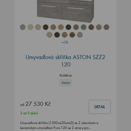
+10
Umyvadlová skříňka ASTON SZZ2
120
Kolekce
Aston
27 530 Kč
od
DETAIL
3 až 5 týdnů
Umyvadlová skříňka (1200x420x445) se 2 zásuvkami a
keramickým umyvadlem Pura 120 se 2 otvory pro…