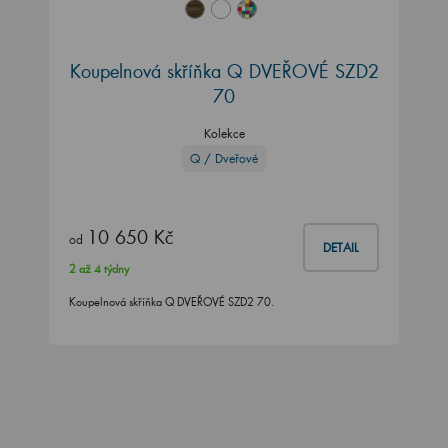
Koupelnová skříňka Q DVEŘOVÉ SZD2
70
Kolekce
Q / Dveřové
10 650 Kč
od
DETAIL
2 až 4 týdny
Koupelnová skříňka Q DVEŘOVÉ SZD2 70.