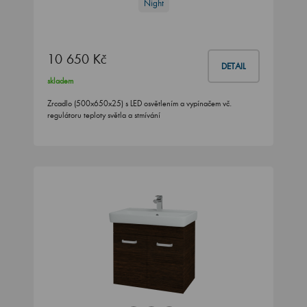
Night
10 650 Kč
DETAIL
skladem
Zrcadlo (500x650x25) s LED osvětlením a vypínačem vč.
regulátoru teploty světla a stmívání