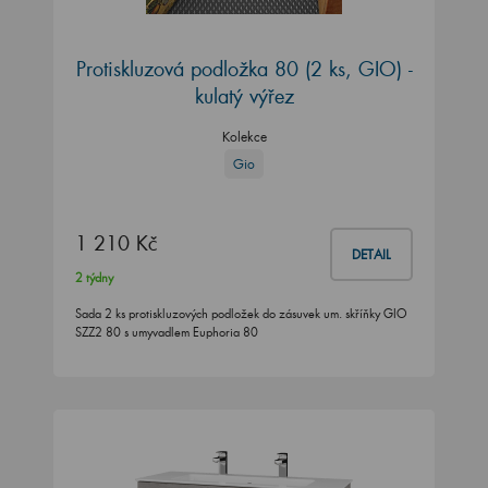
Protiskluzová podložka 80 (2 ks, GIO) -
kulatý výřez
Kolekce
Gio
1 210 Kč
DETAIL
2 týdny
Sada 2 ks protiskluzových podložek do zásuvek um. skříňky GIO
SZZ2 80 s umyvadlem Euphoria 80