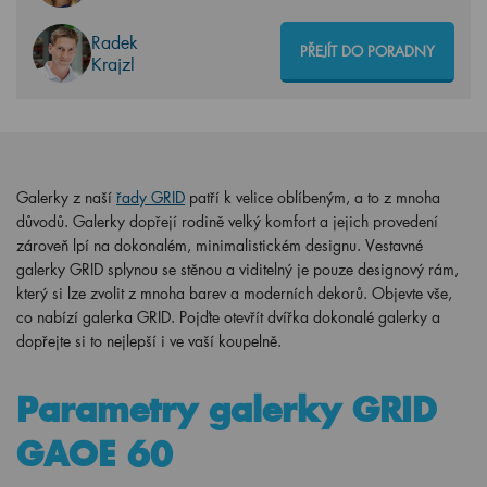
Radek
PŘEJÍT DO PORADNY
Krajzl
Galerky z naší
řady GRID
patří k velice oblíbeným, a to z mnoha
důvodů. Galerky dopřejí rodině velký komfort a jejich provedení
zároveň lpí na dokonalém, minimalistickém designu. Vestavné
galerky GRID splynou se stěnou a viditelný je pouze designový rám,
který si lze zvolit z mnoha barev a moderních dekorů. Objevte vše,
co nabízí galerka GRID. Pojďte otevřít dvířka dokonalé galerky a
dopřejte si to nejlepší i ve vaší koupelně.
Parametry galerky GRID
GAOE 60