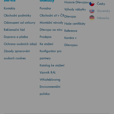
servis
odkazy
Historie Dřevojasu
Česky
Kontakty
Poradna
Výhody nábytku
Slovensky
Obchodní podmínky
Obchodní síť v ČR
Dřevojas
Německy
Odstoupení od smlouvy
Montážní návody
Naše certifikáty
Reklamační řád
Dřevojas na míru
Reference
Doprava a platba
Prodejna
Kariéra v
Ochrana osobních údajů
Ke stažení
Dřevojasu
Zásady zpracování
Konfigurátor pro
souborů cookies
partnery
Katalog ke stažení
Vzorník RAL
Whistleblowing
Environmentální
politika