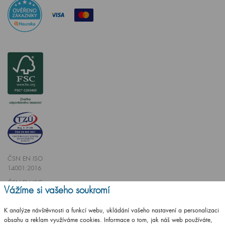
ČSN EN ISO
14001:2016
ČSN EN ISO
Vážíme si vašeho soukromí
9001:2016
K analýze návštěvnosti a funkcí webu, ukládání vašeho nastavení a personalizaci
obsahu a reklam využíváme cookies. Informace o tom, jak náš web používáte,