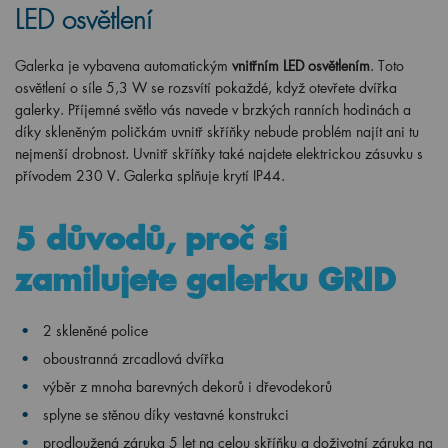
LED osvětlení
Galerka je vybavena automatickým
vnitřním LED osvětlením
. Toto
osvětlení o síle 5,3 W se rozsvítí pokaždé, když otevřete dvířka
galerky. Příjemné světlo vás navede v brzkých ranních hodinách a
díky skleněným poličkám uvnitř skříňky nebude problém najít ani tu
nejmenší drobnost. Uvnitř skříňky také najdete elektrickou zásuvku s
přívodem 230 V. Galerka splňuje krytí IP44.
5 důvodů, proč si
zamilujete galerku GRID
2 skleněné police
oboustranná zrcadlová dvířka
výběr z mnoha barevných dekorů i dřevodekorů
splyne se stěnou díky vestavné konstrukci
prodloužená záruka 5 let na celou skříňku a doživotní záruka na