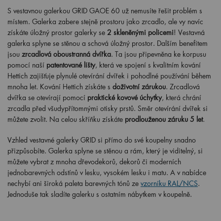
S vestavnou galerkou GRID GAOE 60 už nemusíte řešit problém s
místem. Galerka zabere stejně prostoru jako zrcadlo, ale vy navíc
získáte úložný prostor galerky se
2 skleněnými policemi
! Vestavná
galerka splyne se stěnou a schová úložný prostor. Dalším benefitem
jsou
zrcadlová oboustranná dvířka
. Ta jsou připevněna ke korpusu
pomocí naší
patentované lišty
, která ve spojení s kvalitním kování
Hettich zajišťuje plynulé otevírání dvířek i pohodlné používání během
mnoha let. Kování Hettich získáte s
doživotní zárukou
. Zrcadlová
dvířka se otevírají pomocí
praktické kovové úchytky
, která chrání
zrcadla před všudypřítomnými otisky prstů. Směr otevírání dvířek si
můžete zvolit. Na celou skříňku získáte
prodlouženou záruku 5 let
.
Vzhled vestavné galerky GRID si přímo do své koupelny snadno
přizpůsobíte. Galerka splyne se stěnou a rám, který je viditelný, si
můžete vybrat z mnoha dřevodekorů, dekorů či moderních
jednobarevných odstínů v lesku, vysokém lesku i matu. A v nabídce
nechybí ani široká paleta barevných tónů ze
vzorníku RAL/NCS
.
Jednoduše tak sladíte galerku s ostatním nábytkem v koupelně.