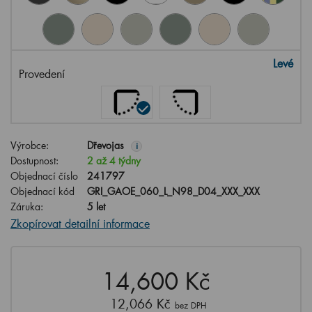
Levé
Provedení
Výrobce:
Dřevojas
i
Dostupnost:
2 až 4 týdny
Objednací číslo
241797
Objednací kód
GRI_GAOE_060_L_N98_D04_XXX_XXX
Záruka:
5 let
Zkopírovat detailní informace
14,600 Kč
12,066 Kč
bez DPH