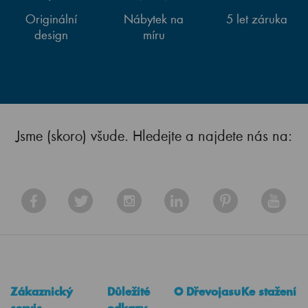
Originální
Nábytek na
5 let záruka
design
míru
Jsme (skoro) všude. Hledejte a najdete nás na:
Zákaznický
Důležité
O Dřevojasu
Ke stažení