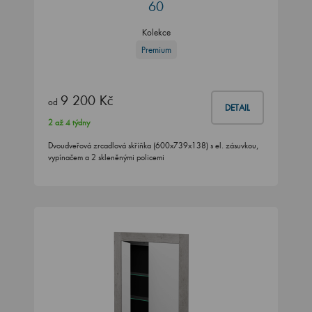
60
Kolekce
Premium
9 200 Kč
od
DETAIL
2 až 4 týdny
Dvoudveřová zrcadlová skříňka (600x739x138) s el. zásuvkou,
vypínačem a 2 skleněnými policemi