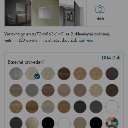
další
Vestavná galerka (724x863x140) se 2 skleněnými policemi,
vnitřním LED osvětlením a el. zásuvkou
Zobrazit více
D04 Dub
Barevné provedení