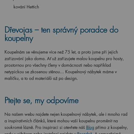
kování Hettich
Dřevojas – ten správný poradce do
koupelny
Koupelnám se věnujeme více než 75 let, a proto jsme při jejich
zařizování jako doma. Ať už zařizujete malou koupelnu pro hosty,
prostornou pro všechny členy v domácnosti nebo například
netypickou se zkosenou stěnou… Koupelnový nábytek máme v
malíčku, a to od materiálů až po design.
Ptejte se, my odpovíme
Na našem webu najdete nejen koupelnový nábytek, ale i mnoho rad
a inspirativních článků, které mohou vaši koupelnu proměnit na
soukromé lázně. Pro inspiraci si otevřete náš
Blog
přímo z koupelny,
rady s výběrem nebo instalací najdete v
Poradně
. A samozřejmě