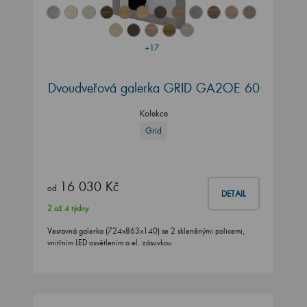
+17
Dvoudveřová galerka GRID GA2OE 60
Kolekce
Grid
16 030 Kč
od
DETAIL
2 až 4 týdny
Vestavná galerka (724x863x140) se 2 skleněnými policemi,
vnitřním LED osvětlením a el. zásuvkou