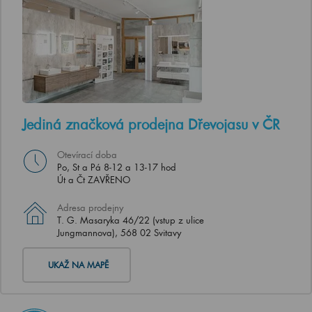
Jediná značková prodejna Dřevojasu v ČR
Otevírací doba
Po, St a Pá 8-12 a 13-17 hod
Út a Čt ZAVŘENO
Adresa prodejny
T. G. Masaryka 46/22 (vstup z ulice
Jungmannova), 568 02 Svitavy
UKAŽ NA MAPĚ