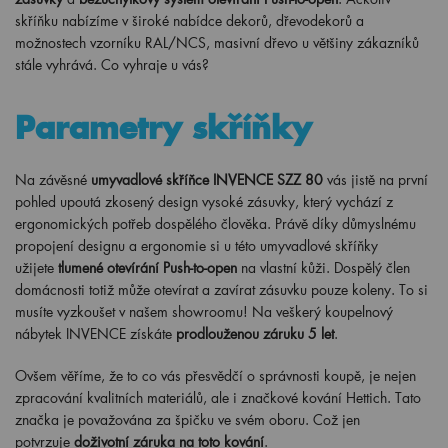
skříňku nabízíme v široké nabídce dekorů, dřevodekorů a
možnostech vzorníku RAL/NCS, masivní dřevo u většiny zákazníků
stále vyhrává. Co vyhraje u vás?
Parametry skříňky
Na závěsné
umyvadlové skříňce INVENCE SZZ 80
vás jistě na první
pohled upoutá zkosený design vysoké zásuvky, který vychází z
ergonomických potřeb dospělého člověka. Právě díky důmyslnému
propojení designu a ergonomie si u této umyvadlové skříňky
užijete
tlumené otevírání Push-to-open
na vlastní kůži. Dospělý člen
domácnosti totiž může otevírat a zavírat zásuvku pouze koleny. To si
musíte vyzkoušet v našem showroomu! Na veškerý koupelnový
nábytek INVENCE získáte
prodlouženou záruku 5 let
.
Ovšem věříme, že to co vás přesvědčí o správnosti koupě, je nejen
zpracování kvalitních materiálů, ale i značkové kování Hettich. Tato
značka je považována za špičku ve svém oboru. Což jen
potvrzuje
doživotní záruka na toto kování
.