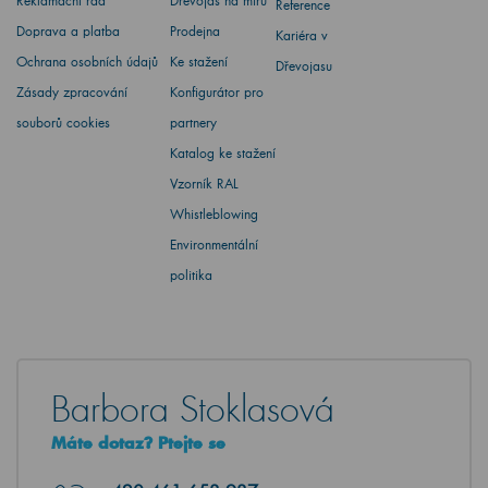
Reklamační řád
Dřevojas na míru
Reference
Doprava a platba
Prodejna
Kariéra v
Ochrana osobních údajů
Ke stažení
Dřevojasu
Zásady zpracování
Konfigurátor pro
souborů cookies
partnery
Katalog ke stažení
Vzorník RAL
Whistleblowing
Environmentální
politika
Barbora Stoklasová
Máte dotaz? Ptejte se