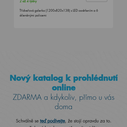
2 až 4 týdny
Třídveřová galerka (1200x820x138) s LED osvětlením a 6
skleněnými policemi
Nový katalog k prohlédnutí
online
ZDARMA a kdykoliv, přímo u vás
doma
Schválně se
teď podívejte
, že stojí opravdu za to.