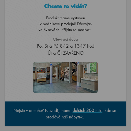
Chcete to vidět?
Produkt máme vystaven
v podnikové prodejně Dřevojas
ve Svitavách. Přijďte se podívat..
Otevírací doba
Po, St a Pá 8-12 a 13-17 hod
Út a Čt ZAVŘENO
Nejste v dosahu? Nevadí, máme
dalších 300 míst
, kde se
prodává náš nábytek.