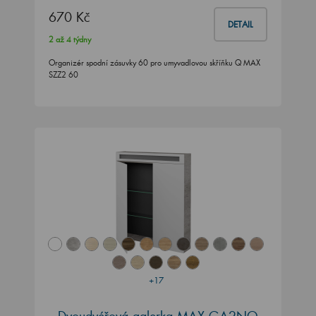
670 Kč
DETAIL
2 až 4 týdny
Organizér spodní zásuvky 60 pro umyvadlovou skříňku Q MAX
SZZ2 60
+17