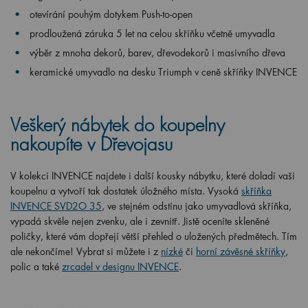
otevírání pouhým dotykem Push-to-open
prodloužená záruka 5 let na celou skříňku včetně umyvadla
výběr z mnoha dekorů, barev, dřevodekorů i masivního dřeva
keramické umyvadlo na desku Triumph v ceně skříňky INVENCE
Veškerý nábytek do koupelny
nakoupíte v Dřevojasu
V kolekci INVENCE najdete i další kousky nábytku, které doladí vaši
koupelnu a vytvoří tak dostatek úložného místa. Vysoká
skříňka
INVENCE SVD2O 35
, ve stejném odstínu jako umyvadlová skříňka,
vypadá skvěle nejen zvenku, ale i zevnitř. Jistě oceníte skleněné
poličky, které vám dopřejí větší přehled o uložených předmětech. Tím
ale nekončíme! Vybrat si můžete i z
nízké
či
horní závěsné skříňky
,
polic a také
zrcadel v designu INVENCE
.