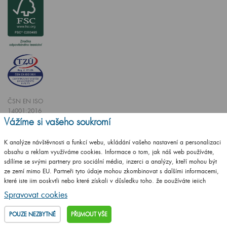
ČSN EN ISO
14001:2016
Vážíme si vašeho soukromí
ČSN EN ISO
9001:2016
K analýze návštěvnosti a funkcí webu, ukládání vašeho nastavení a personalizaci
obsahu a reklam využíváme cookies. Informace o tom, jak náš web používáte,
sdílíme se svými partnery pro sociální média, inzerci a analýzy, kteří mohou být
ze zemí mimo EU. Partneři tyto údaje mohou zkombinovat s dalšími informacemi,
které jste jim poskytli nebo které získali v důsledku toho, že používáte jejich
služby.
Podrobné informace
Spravovat cookies
Vytvořilo studio
CZECHGROUP.cz
POUZE NEZBYTNÉ
PŘIJMOUT VŠE
© 2009 - 2025 Koupelnový nábytek Dřevojas v. d.,
Všechna práva vyhrazena