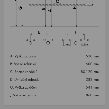
A: Výška odpadu
550 mm
B: Výška roháčků
600 mm
C: Rozteč roháčků
80-120 mm
D: Umístění odpadu
382 mm
G: Výška zavěšení
541 mm
J: Výška umyvadla
860 mm