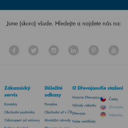
Jsme (skoro) všude. Hledejte a najdete nás na:
Zákaznický
Důležité
O Dřevojasu
Ke stažení
servis
odkazy
Historie Dřevojasu
Česky
Kontakty
Poradna
Výhody nábytku
Slovensky
Obchodní podmínky
Obchodní síť v ČR
Dřevojas
Německy
Odstoupení od smlouvy
Montážní návody
Naše certifikáty