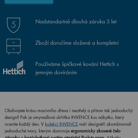
Nadstandartně dlouhá záruka 5 let
Zboží doručíme složené a kompletní
Používáme špičkové kování Hettich s
jemným dovíráním
Obdivujete krásu masivního dřeva i neotřelý a přitom tak jednoduchý
design? Pak je umyvadlová skříňka INVENCE kus nábytku, který
oceníte každý den. V
kolekci INVENCE
naši designéři zkombinovali
jednoduché tvary, kterým dominuje
ergonomicky zkosené čelo
zásuvky
a
bezúchytkový systém otevírání Push-to-open
. Ačkoliv