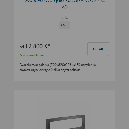
Dvoudvéřová galerka MAX GA2NO
70
Kolekce
Max
12 800 Kč
od
DETAIL
5 pracovních dnů
Dvoudveřová galerka (700x820x138) s LED osvětlením,
asymetrickými dvířky a 2 skleněnými policemi