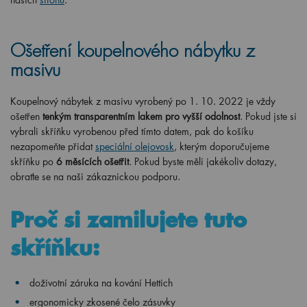
Ošetření koupelnového nábytku z
masivu
Koupelnový nábytek z masivu vyrobený po 1. 10. 2022 je vždy
ošetřen
tenkým transparentním lakem pro vyšší odolnost
. Pokud jste si
vybrali skříňku vyrobenou před tímto datem, pak do košíku
nezapomeňte přidat
speciální olejovosk
, kterým doporučujeme
skříňku po
6 měsících ošetřit
. Pokud byste měli jakékoliv dotazy,
obraťte se na naši zákaznickou podporu.
Proč si zamilujete tuto
skříňku:
doživotní záruka na kování Hettich
ergonomicky
zkosené čelo zásuvky