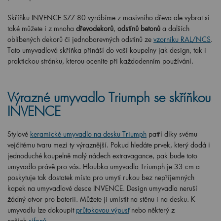
Skříňku INVENCE SZZ 80 vyrábíme z masivního dřeva ale vybrat si
také můžete i z mnoha
dřevodekorů
,
odstínů betonů
a dalších
oblíbených dekorů či jednobarevných odstínů ze
vzorníku RAL/NCS
.
Tato umyvadlová skříňka přináší do vaší koupelny jak design, tak i
praktickou stránku, kterou oceníte při každodenním používání.
Výrazné umyvadlo Triumph se skříňkou
INVENCE
Stylové
keramické umyvadlo na desku Triumph
patří díky svému
vejčitému tvaru mezi ty výraznější. Pokud hledáte prvek, který dodá i
jednoduché koupelně malý nádech extravagance, pak bude toto
umyvadlo právě pro vás. Hloubka umyvadla Triumph je 33 cm a
poskytuje tak dostatek místa pro umytí rukou bez nepříjemných
kapek na umyvadlové desce INVENCE. Design umyvadla neruší
žádný otvor pro baterii. Můžete ji umístit na stěnu i na desku. K
umyvadlu lze dokoupit
průtokovou výpusť
nebo některý z
našich
sifonů
.