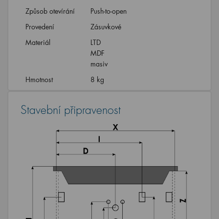
Způsob otevírání
Push-to-open
Provedení
Zásuvkové
Materiál
LTD
MDF
masiv
Hmotnost
8 kg
Stavební připravenost