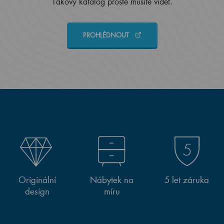
Takový katalog prostě musíte vidět.
PROHLÉDNOUT
Originální
Nábytek na
5 let záruka
design
míru