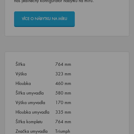
náš jedinečný konfigurátor nábytku na míru.
VÍCE O NÁBYTKU NA MÍRU
Šířka
764 mm
Výška
323 mm
Hloubka
460 mm
Šířka umyvadla
580 mm
Výška umyvadla
170 mm
Hloubka umyvadla
335 mm
Šířka kompletu
764 mm
Značka umyvadla
Triumph