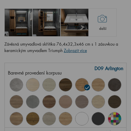
další
Závěsná umyvadlová skříňka 76,4x32,3x46 cm s 1 zásuvkou a
keramickým umyvadlem Triumph
Zobrazit více
D09 Arlington
Barevné provedení korpusu