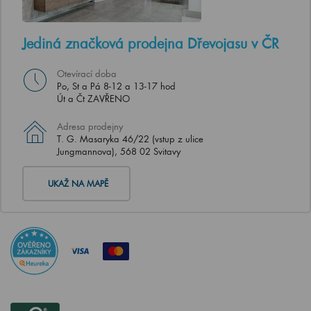
Jediná značková prodejna Dřevojasu v ČR
Otevírací doba
Po, St a Pá 8-12 a 13-17 hod
Út a Čt ZAVŘENO
Adresa prodejny
T. G. Masaryka 46/22 (vstup z ulice
Jungmannova), 568 02 Svitavy
UKAŽ NA MAPĚ