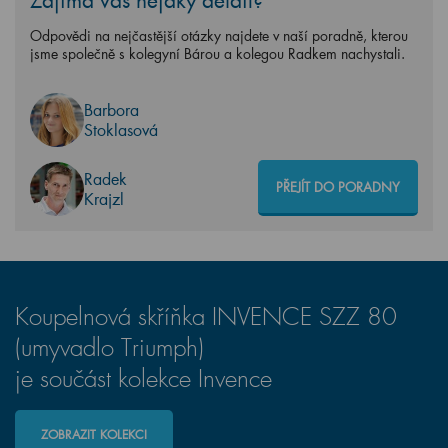
Zajímá vás nějaký detail?
Odpovědi na nejčastější otázky najdete v naší poradně, kterou
jsme společně s kolegyní Bárou a kolegou Radkem nachystali.
Barbora
Stoklasová
Radek
PŘEJÍT DO PORADNY
Krajzl
Koupelnová skříňka INVENCE SZZ 80
(umyvadlo Triumph)
je součást kolekce Invence
ZOBRAZIT KOLEKCI