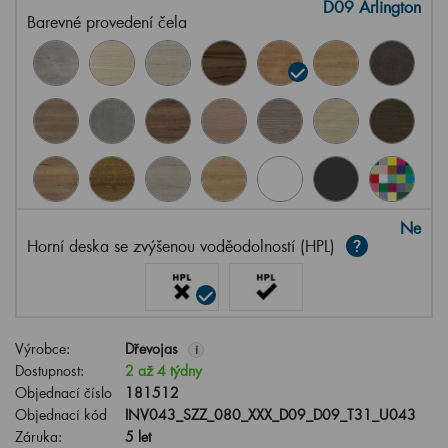
D09 Arlington
Barevné provedení čela
Ne
Horní deska se zvýšenou voděodolností (HPL)
Výrobce:
Dřevojas
i
Dostupnost:
2 až 4 týdny
Objednací číslo
181512
Objednací kód
INV043_SZZ_080_XXX_D09_D09_T31_U043
Záruka:
5 let