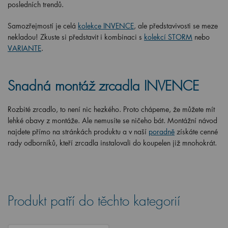
posledních trendů.
Samozřejmostí je celá
kolekce INVENCE
, ale představivosti se meze
nekladou! Zkuste si představit i kombinaci s
kolekcí STORM
nebo
VARIANTE
.
Snadná montáž zrcadla INVENCE
Rozbité zrcadlo, to není nic hezkého. Proto chápeme, že můžete mít
lehké obavy z montáže. Ale nemusíte se ničeho bát. Montážní návod
najdete přímo na stránkách produktu a v naší
poradně
získáte cenné
rady odborníků, kteří zrcadla instalovali do koupelen již mnohokrát.
Produkt patří do těchto kategorií