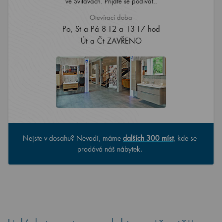
ve Svitavách. Přijďte se podívat..
Otevírací doba
Po, St a Pá 8-12 a 13-17 hod
Út a Čt ZAVŘENO
Nejste v dosahu? Nevadí, máme
dalších 300 míst
, kde se
prodává náš nábytek.