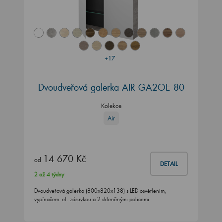
+17
Dvoudveřová galerka AIR GA2OE 80
Kolekce
Air
14 670 Kč
od
DETAIL
2 až 4 týdny
Dvoudveřová galerka (800x820x138) s LED osvětlením,
vypínačem. el. zásuvkou a 2 skleněnými policemi