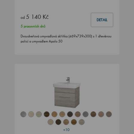
5 140 Kč
od
DETAIL
5 pracovních dnů
Dvoudveřová umyvadlová skříňka (469x739x300) s 1 dřevěnou
policí a umyvadlem Apolo 50
+10