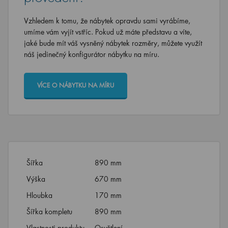
Vzhledem k tomu, že nábytek opravdu sami vyrábíme,
umíme vám vyjít vstříc. Pokud už máte představu a víte,
jaké bude mít váš vysněný nábytek rozměry, můžete využít
náš jedinečný konfigurátor nábytku na míru.
VÍCE O NÁBYTKU NA MÍRU
Šířka
890 mm
Výška
670 mm
Hloubka
170 mm
Šířka kompletu
890 mm
Vlastnosti produktu
Osvětlení