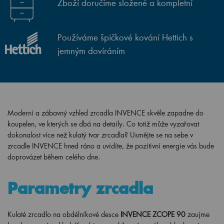
Zboží doručíme složené a kompletní
Používáme špičkové kování Hettich s
jemným dovíráním
Moderní a zábavný vzhled zrcadla INVENCE skvěle zapadne do
koupelen, ve kterých se dbá na detaily. Co totiž může vyzařovat
dokonalost více než kulatý tvar zrcadla? Usmějte se na sebe v
zrcadle INVENCE hned ráno a uvidíte, že pozitivní energie vás bude
doprovázet během celého dne.
Parametry zrcadla
Kulaté zrcadlo na obdélníkové desce
INVENCE ZCOPE 90
zaujme