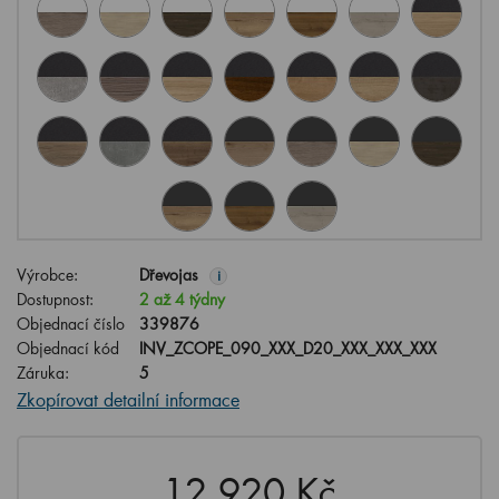
Výrobce:
Dřevojas
i
Dostupnost:
2 až 4 týdny
Objednací číslo
339876
Objednací kód
INV_ZCOPE_090_XXX_D20_XXX_XXX_XXX
Záruka:
5
Zkopírovat detailní informace
12,920 Kč