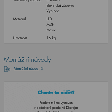
Elektrická zásuvka
Vypínač
Materiál
LTD
MDF
masiv
Hmotnost
16 kg
Montážní návody
Montážní návod
Chcete to vidět?
Produkt máme vystaven
v podnikové prodejně Dřevojas