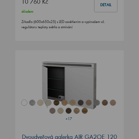
10 760 Kč
DETAIL
skladem
Zrkadlo (600x650x25) s LED osvětlením a vypínačem vč.
regulátoru teploty světla a stmívání
+17
Dvoudveřová galerka AIR GA2OE 120