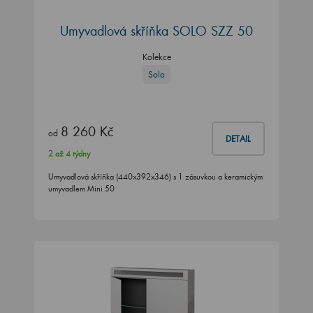
Umyvadlová skříňka SOLO SZZ 50
Kolekce
Solo
8 260 Kč
od
DETAIL
2 až 4 týdny
Umyvadlová skříňka (440x392x346) s 1 zásuvkou a keramickým
umyvadlem Mini 50