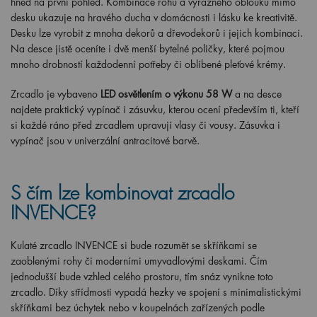
hned na první pohled. Kombinace rohů a výrazného oblouku mimo
desku ukazuje na hravého ducha v domácnosti i lásku ke kreativitě.
Desku lze vyrobit z mnoha dekorů a dřevodekorů i jejich kombinací.
Na desce jistě oceníte i dvě menší bytelné poličky, které pojmou
mnoho drobností každodenní potřeby či oblíbené pleťové krémy.
Zrcadlo je vybaveno
LED osvětlením o výkonu 58 W
a na desce
najdete praktický vypínač i zásuvku, kterou ocení především ti, kteří
si každé ráno před zrcadlem upravují vlasy či vousy. Zásuvka i
vypínač jsou v univerzální antracitové barvě.
S čím lze kombinovat zrcadlo
INVENCE?
Kulaté zrcadlo INVENCE si bude rozumět se skříňkami se
zaoblenými rohy či moderními umyvadlovými deskami. Čím
jednodušší bude vzhled celého prostoru, tím snáz vynikne toto
zrcadlo. Díky střídmosti vypadá hezky ve spojení s minimalistickými
skříňkami bez úchytek nebo v koupelnách zařízených podle