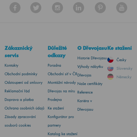
Zákaznický
Důležité
O Dřevojasu
Ke stažení
servis
odkazy
Historie Dřevojasu
Česky
Kontakty
Poradna
Výhody nábytku
Slovensky
Obchodní podmínky
Obchodní síť v ČR
Dřevojas
Německy
Odstoupení od smlouvy
Montážní návody
Naše certifikáty
Reklamační řád
Dřevojas na míru
Reference
Doprava a platba
Prodejna
Kariéra v
Ochrana osobních údajů
Ke stažení
Dřevojasu
Zásady zpracování
Konfigurátor pro
souborů cookies
partnery
Katalog ke stažení