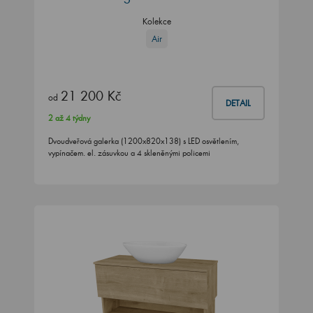
Kolekce
Air
21 200 Kč
od
DETAIL
2 až 4 týdny
Dvoudveřová galerka (1200x820x138) s LED osvětlením,
vypínačem. el. zásuvkou a 4 skleněnými policemi