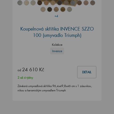
+4
Koupelnová skříňka INVENCE SZZO
100 (umyvadlo Triumph)
Kolekce
Invence
24 610 Kč
od
DETAIL
2 až 4 týdny
Závěsná umyvadlová skříňka 96,4x49,8x46 cm s 1 zásuvkou,
nikou a keramickým umyvadlem Triumph