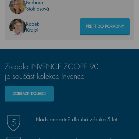
Barbora
Stoklasová
Radek
PŘEJÍT DO PORADNY
Krajzl
Zrcadlo INVENCE ZCOPE 90
je součást kolekce Invence
ZOBRAZIT KOLEKCI
Nadstandartně dlouhá záruka 5 let