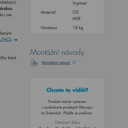
ditelných
Vypínač
zárukou
.
Materiál
LTD
ici své
MDF
Hmotnost
18 kg
líbeným
AL/NCS
, ve
Montážní návody
 díky které
Montážní návod
Chcete to vidět?
Produkt máme vystaven
v podnikové prodejně Dřevojas
ve Svitavách. Přijďte se podívat..
Otevírací doba