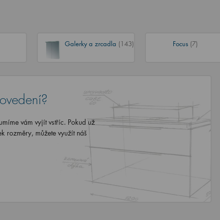
Galerky a zrcadla
(143)
Focus
(7)
rovedení?
míme vám vyjít vstříc. Pokud už
ek rozměry, můžete využít náš