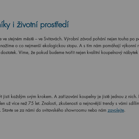
y i životní prostředí
e ve stejném městě – ve Svitavách. Výrobní závod pohání nejen touha po p
 snažíme o co nejmenší ekologickou stopu. A s tím nám pomáhají výkonní r
ně dostatek. Víme, že pokud budeme tvořit nejen kvalitní koupelnový nábyte
být jisti každým svým krokem. A zařizování koupelny je jistě jednou z nich. 
en už více než 75 let. Znalosti, zkušenosti a nejnovější trendy s vámi sdílí
o. Stavte se za námi do svitavského showroomu nebo nám
zavolejte
.