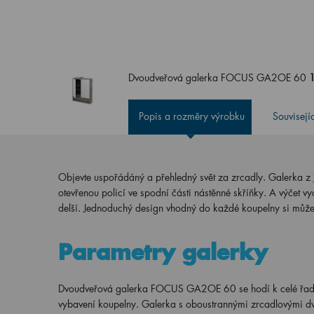
Dvoudveřová galerka FOCUS GA2OE 60
Popis a rozměry výrobku
Souvisejí
Objevte uspořádáný a přehledný svět za zrcadly. Galerka z
otevřenou policí ve spodní části nástěnné skříňky. A výčet 
delší. Jednoduchý design vhodný do každé koupelny si můžet
Parametry galerky
Dvoudveřová galerka FOCUS GA2OE 60 se hodí k celé řa
vybavení koupelny. Galerka s oboustrannými zrcadlovými dví