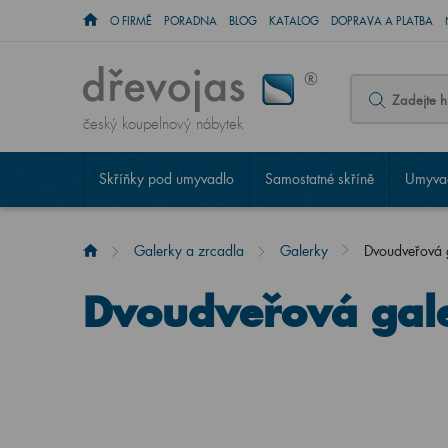
O FIRMĚ
PORADNA
BLOG
KATALOG
DOPRAVA A PLATBA
český koupelnový nábytek
Skříňky pod umyvadlo
Samostatné skříně
Umyvad
Galerky a zrcadla
Galerky
Dvoudveřová
Dvoudveřová gal