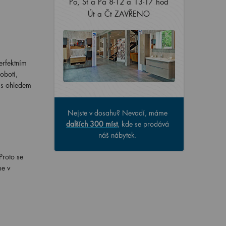
Po, St a Pá 8-12 a 13-17 hod
Út a Čt ZAVŘENO
erfektním
oboti,
k s ohledem
Nejste v dosahu? Nevadí, máme
dalších 300 míst
, kde se prodává
náš nábytek.
Proto se
me v