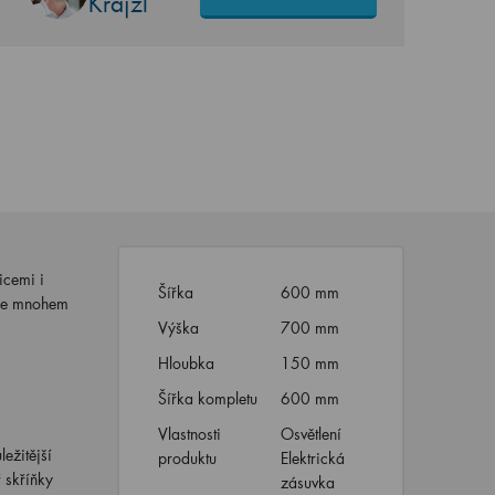
Krajzl
icemi i
Šířka
600 mm
, je mnohem
Výška
700 mm
Hloubka
150 mm
Šířka kompletu
600 mm
Vlastnosti
Osvětlení
ežitější
produktu
Elektrická
ř skříňky
zásuvka