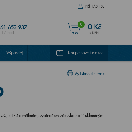
PŘÍHLÁSIT SE
0
0 Kč
61 653 937
8-17 hod.
s DPH
Výprodej
Koupelnové kolekce
Vytisknout stránku
0
0) s LED osvětlením, vypínačem zásuvkou a 2 skleněnými