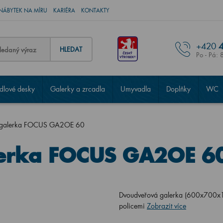
NÁBYTEK NA MÍRU
KARIÉRA
KONTAKTY
+420
4
HLEDAT
Po - Pá: 
lové desky
Galerky a zrcadla
Umyvadla
Doplňky
WC
 galerka FOCUS GA2OE 60
erka FOCUS GA2OE 6
Dvoudveřová galerka (600x700x15
policemi
Zobrazit více