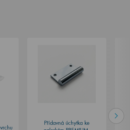
Přídavná úchytka ke
ovrchu
galerkám PREMIUM,