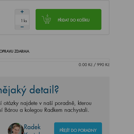
ks
PŘIDAT DO KOŠÍKU
OPRAVU ZDARMA
.
0.00
Kč
/
990
Kč
ějaký detail?
í otázky najdete v naší poradně, kterou
ní Bárou a kolegou Radkem nachystali.
Radek
PŘEJÍT DO PORADNY