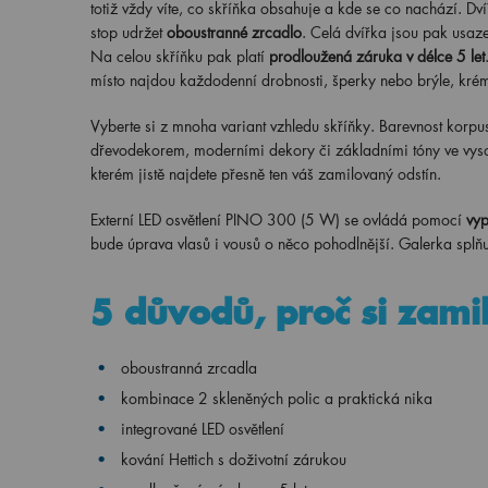
totiž vždy víte, co skříňka obsahuje a kde se co nachází. Dví
stop udržet
oboustranné zrcadlo
. Celá dvířka jsou pak usa
Na celou skříňku pak platí
prodloužená záruka v délce 5 let
místo najdou každodenní drobnosti, šperky nebo brýle, kré
Vyberte si z mnoha variant vzhledu skříňky. Barevnost korpu
dřevodekorem, moderními dekory či základními tóny ve vys
kterém jistě najdete přesně ten váš zamilovaný odstín.
Externí LED osvětlení PINO
300 (5 W) se ovládá pomocí
vyp
bude úprava vlasů i vousů o něco pohodlnější. Galerka splňuj
5 důvodů, proč si zami
oboustranná zrcadla
kombinace 2 skleněných polic a praktická nika
integrované LED osvětlení
kování Hettich s doživotní zárukou