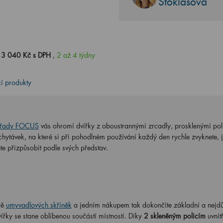
Stoklasová
13 040 Kč s DPH
,
2 až 4 týdny
cí produkty
řady FOCUS
vás ohromí dvířky z oboustrannými zrcadly, prosklenými pol
vychytávek, na které si při pohodlném používání každý den rychle zvyknete
e přizpůsobit podle svých představ.
dě
umyvadlových skříněk
a jedním nákupem tak dokončíte základní a nejdůl
řky se stane oblíbenou součástí místnosti. Díky
2 skleněným policím
uvnit