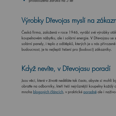
prodloužená záruka na 5 let
Výrobky Dřevojas myslí na zákazník
Česká firma, založená v roce 1946, vyrábí své výrobky stál
koupelnovém nábytku, ale i solární energie. V Dřevojasu se
solární panely, i teplo z odštěpků, kterých je u nás přiroze
budoucnost, je to nejlepší řešení pro (budoucí) zákazníky.
Když nevíte, v Dřevojasu poradí
Jsou věci, které v životě neděláte tak často, abyste si mohli 
obraťte na odborníky, kteří řeší nejrůznější koupelny každý d
mnoha
blogových článcích
, v praktické
poradně
ale i naživ