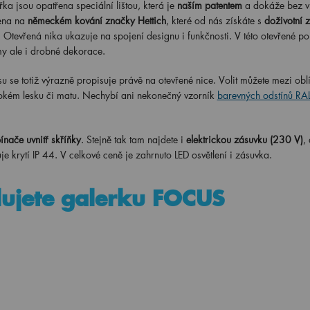
řka jsou opatřena speciální lištou, která je
naším patentem
a dokáže bez vi
zena na
německém kování značky Hettich
, které od nás získáte s
doživotní 
. Otevřená nika ukazuje na spojení designu i funkčnosti. V této otevřené pol
my ale i drobné dekorace.
su se totiž výrazně propisuje právě na otevřené nice. Volit můžete mezi ob
okém lesku či matu. Nechybí ani nekonečný vzorník
barevných odstínů R
ínače uvnitř skříňky
. Stejně tak tam najdete i
elektrickou zásuvku (230 V)
,
e krytí IP 44. V celkové ceně je zahrnuto LED osvětlení i zásuvka.
lujete galerku FOCUS