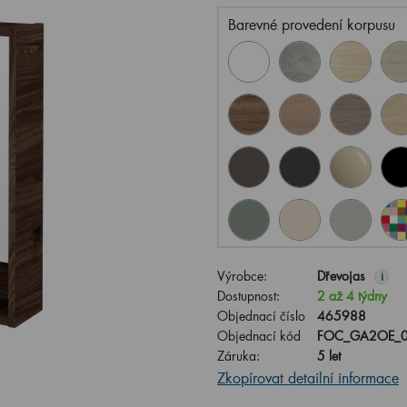
Barevné provedení korpusu
Výrobce:
Dřevojas
i
Dostupnost:
2 až 4 týdny
Objednací číslo
465988
Objednací kód
FOC_GA2OE_0
Záruka:
5 let
Zkopírovat detailní informace