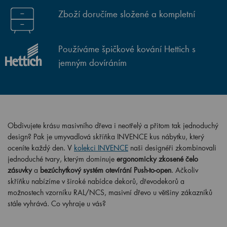
Zboží doručíme složené a kompletní
Používáme špičkové kování Hettich s
jemným dovíráním
Obdivujete krásu masivního dřeva i neotřelý a přitom tak jednoduchý
design? Pak je umyvadlová skříňka INVENCE kus nábytku, který
oceníte každý den. V
kolekci INVENCE
naši designéři zkombinovali
jednoduché tvary, kterým dominuje
ergonomicky zkosené čelo
zásuvky
a
bezúchytkový systém otevírání Push-to-open
. Ačkoliv
skříňku nabízíme v široké nabídce dekorů, dřevodekorů a
možnostech vzorníku RAL/NCS, masivní dřevo u většiny zákazníků
stále vyhrává. Co vyhraje u vás?