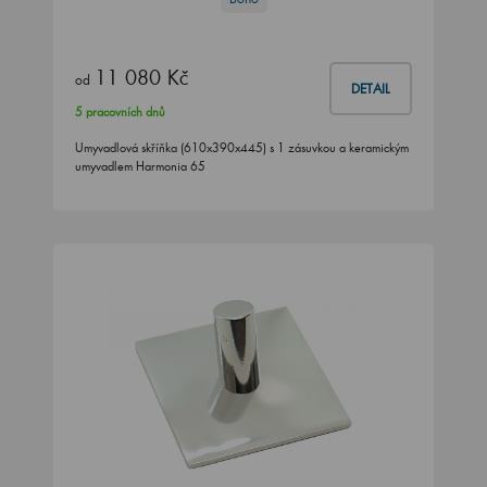
11 080 Kč
od
DETAIL
5 pracovních dnů
Umyvadlová skříňka (610x390x445) s 1 zásuvkou a keramickým
umyvadlem Harmonia 65