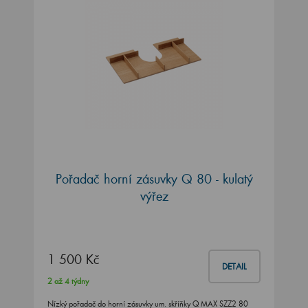
Pořadač horní zásuvky Q 80 - kulatý
výřez
1 500 Kč
DETAIL
2 až 4 týdny
Nízký pořadač do horní zásuvky um. skříňky Q MAX SZZ2 80