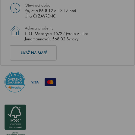
Otevírací doba
Po, St a Pá 8-12 a 13-17 hod
Út a Čt ZAVŘENO
Adresa prodejny
T. G. Masaryka 46/22 (vstup z ulice
Jungmannova), 568 02 Svitavy
UKAŽ NA MAPĚ