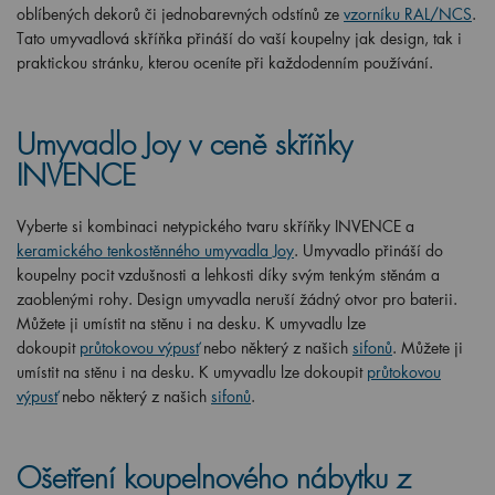
oblíbených dekorů či jednobarevných odstínů ze
vzorníku RAL/NCS
.
Tato umyvadlová skříňka přináší do vaší koupelny jak design, tak i
praktickou stránku, kterou oceníte při každodenním používání.
Umyvadlo Joy v ceně skříňky
INVENCE
Vyberte si kombinaci netypického tvaru skříňky INVENCE a
keramického tenkostěnného umyvadla Joy
. Umyvadlo přináší do
koupelny pocit vzdušnosti a lehkosti díky svým tenkým stěnám a
zaoblenými rohy.
Design umyvadla neruší žádný otvor pro baterii.
Můžete ji umístit na stěnu i na desku. K umyvadlu lze
dokoupit
průtokovou výpusť
nebo některý z našich
sifonů
.
Můžete ji
umístit na stěnu i na desku. K umyvadlu lze dokoupit
průtokovou
výpusť
nebo některý z našich
sifonů
.
Ošetření koupelnového nábytku z