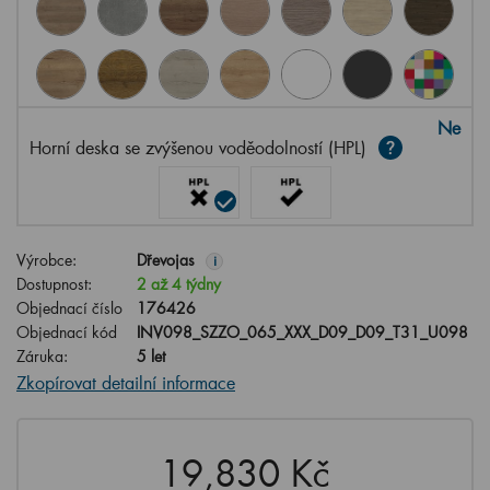
Ne
Horní deska se zvýšenou voděodolností (HPL)
Výrobce:
Dřevojas
i
Dostupnost:
2 až 4 týdny
Objednací číslo
176426
Objednací kód
INV098_SZZO_065_XXX_D09_D09_T31_U098
Záruka:
5 let
Zkopírovat detailní informace
19,830 Kč