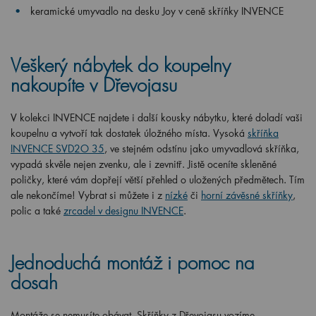
keramické umyvadlo na desku Joy v ceně skříňky INVENCE
Veškerý nábytek do koupelny
nakoupíte v Dřevojasu
V kolekci INVENCE najdete i další kousky nábytku, které doladí vaši
koupelnu a vytvoří tak dostatek úložného místa. Vysoká
skříňka
INVENCE SVD2O 35
, ve stejném odstínu jako umyvadlová skříňka,
vypadá skvěle nejen zvenku, ale i zevnitř. Jistě oceníte skleněné
poličky, které vám dopřejí větší přehled o uložených předmětech. Tím
ale nekončíme! Vybrat si můžete i z
nízké
či
horní závěsné skříňky
,
polic a také
zrcadel v designu INVENCE
.
Jednoduchá montáž i pomoc na
dosah
Montáže se nemusíte obávat. Skříňky z Dřevojasu vozíme