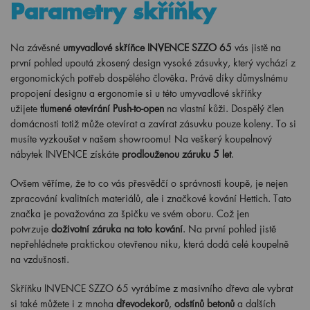
Parametry skříňky
Na závěsné
umyvadlové skříňce INVENCE SZZO 65
vás jistě na
první pohled upoutá zkosený design vysoké zásuvky, který vychází z
ergonomických potřeb dospělého člověka. Právě díky důmyslnému
propojení designu a ergonomie si u této umyvadlové skříňky
užijete
tlumené otevírání Push-to-open
na vlastní kůži. Dospělý člen
domácnosti totiž může otevírat a zavírat zásuvku pouze koleny. To si
musíte vyzkoušet v našem showroomu! Na veškerý koupelnový
nábytek INVENCE získáte
prodlouženou záruku 5 let
.
Ovšem věříme, že to co vás přesvědčí o správnosti koupě, je nejen
zpracování kvalitních materiálů, ale i značkové kování Hettich. Tato
značka je považována za špičku ve svém oboru. Což jen
potvrzuje
doživotní záruka na toto kování
. Na první pohled jistě
nepřehlédnete praktickou otevřenou niku, která dodá celé koupelně
na vzdušnosti.
Skříňku INVENCE SZZO 65 vyrábíme z masivního dřeva ale vybrat
si také můžete i z mnoha
dřevodekorů
,
odstínů betonů
a dalších