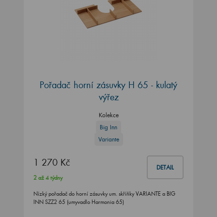
Pořadač horní zásuvky H 65 - kulatý
výřez
Kolekce
Big Inn
Variante
1 270 Kč
DETAIL
2 až 4 týdny
Nízký pořadač do horní zásuvky um. skříňky VARIANTE a BIG
INN SZZ2 65 (umyvadlo Harmonia 65)