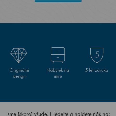
Originální
Nábytek na
5 let záruka
design
míru
Jsme (skoro) všude. Hledejte a najdete nás na: