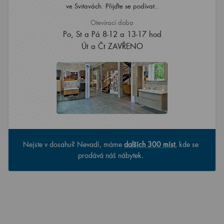
ve Svitavách. Přijďte se podívat..
Otevírací doba
Po, St a Pá 8-12 a 13-17 hod
Út a Čt ZAVŘENO
Nejste v dosahu? Nevadí, máme
dalších 300 míst
, kde se
prodává náš nábytek.