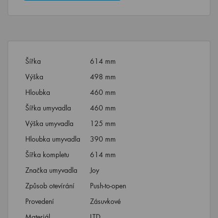
Šířka
614 mm
Výška
498 mm
Hloubka
460 mm
Šířka umyvadla
460 mm
Výška umyvadla
125 mm
Hloubka umyvadla
390 mm
Šířka kompletu
614 mm
Značka umyvadla
Joy
Způsob otevírání
Push-to-open
Provedení
Zásuvkové
Materiál
LTD