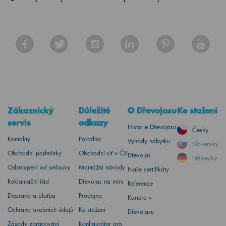
Zákaznický
Důležité
O Dřevojasu
Ke stažení
servis
odkazy
Historie Dřevojasu
Česky
Kontakty
Poradna
Výhody nábytku
Slovensky
Obchodní podmínky
Obchodní síť v ČR
Dřevojas
Německy
Odstoupení od smlouvy
Montážní návody
Naše certifikáty
Reklamační řád
Dřevojas na míru
Reference
Doprava a platba
Prodejna
Kariéra v
Ochrana osobních údajů
Ke stažení
Dřevojasu
Zásady zpracování
Konfigurátor pro