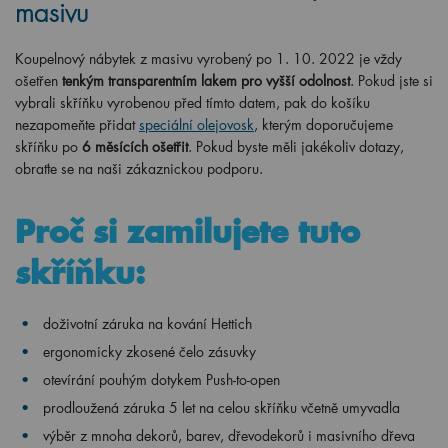
masivu
Koupelnový nábytek z masivu vyrobený po 1. 10. 2022 je vždy
ošetřen
tenkým transparentním lakem pro vyšší odolnost
. Pokud jste si
vybrali skříňku vyrobenou před tímto datem, pak do košíku
nezapomeňte přidat
speciální olejovosk
, kterým doporučujeme
skříňku po
6 měsících ošetřit
. Pokud byste měli jakékoliv dotazy,
obraťte se na naši zákaznickou podporu.
Proč si zamilujete tuto
skříňku:
doživotní záruka na kování Hettich
ergonomicky
zkosené čelo zásuvky
otevírání pouhým dotykem Push-to-open
prodloužená záruka 5 let na celou skříňku včetně umyvadla
výběr z mnoha dekorů, barev, dřevodekorů i masivního dřeva