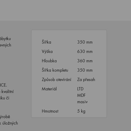
ábytku
Šířka
350 mm
evných
Výška
630 mm
Hloubka
360 mm
Šířka kompletu
350 mm
Způsob otevírání
Za přesah
NCE.
Materiál
LTD
 kvalitní
MDF
iku či
masiv
Hmotnost
5 kg
výrobě
k úložných