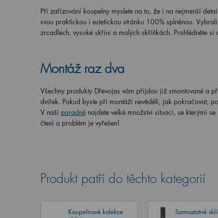
Při zařizování koupelny myslete na to, že i na nejmenší deta
svou praktickou i estetickou stránku 100% splněnou. Vybrali
zrcadlech, vysoké skříni a malých skříňkách. Prohlédněte si 
Montáž raz dva
Všechny produkty Dřevojas vám přijdou již smontované a přip
dvířek. Pokud byste při montáži nevěděli, jak pokračovat, p
V naší
poradně
najdete velké množství situací, se kterými se 
čtení a problém je vyřešen!
Produkt patří do těchto kategorií
Koupelnové kolekce
Samostatné skř