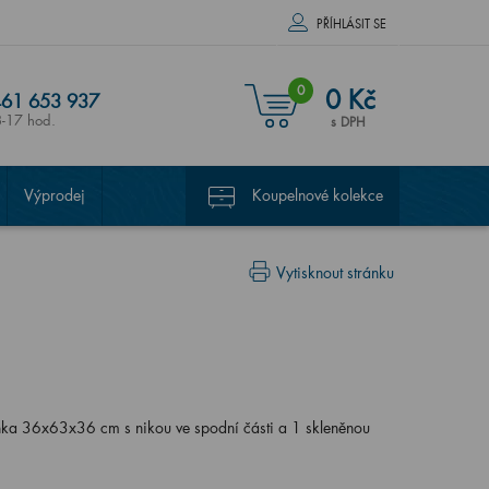
PŘÍHLÁSIT SE
0
0 Kč
61 653 937
8-17 hod.
s DPH
Výprodej
Koupelnové kolekce
Vytisknout stránku
ka 36x63x36 cm s nikou ve spodní části a 1 skleněnou