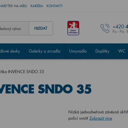
NÁBYTEK NA MÍRU
KARIÉRA
KONTAKTY
+420
4
HLEDAT
Po - Pá: 
lové desky
Galerky a zrcadla
Umyvadla
Doplňky
WC
říňka INVENCE SNDO 35
NVENCE SNDO 35
Nízká jednodveřová závěsná skříň
policí uvnitř
Zobrazit více