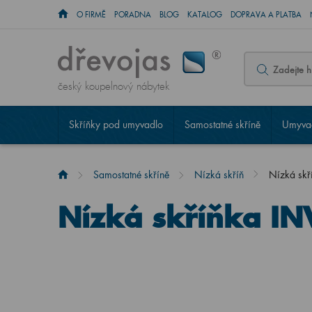
O FIRMĚ
PORADNA
BLOG
KATALOG
DOPRAVA A PLATBA
český koupelnový nábytek
Skříňky pod umyvadlo
Samostatné skříně
Umyvad
Samostatné skříně
Nízká skříň
Nízká sk
Nízká skříňka I