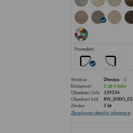
Provedení
Výrobce:
Dřevojas
i
Dostupnost:
2 až 4 týdny
Objednací číslo
329556
Objednací kód
INV_SNDO_03
Záruka:
5 let
Zkopírovat detailní informace