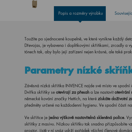
Popis a rozměry výrobku
Souvisejí
Toužíte po sjednocené koupelně, ve které vynikne každý det
Dřevojas, je vybavena i doplňkovými skříňkami, zrcadly a 
tónech tak, aby bylo její zařízení nejen krásné, ale také prak
Parametry nízké skříň
Závěsná nízká skříňka INVENCE najde své místo ve spodní č
Dvířka skříňky se
otevírají za přesah
a lze nastavit
otevírání 
německé kování značky Hettich, na které
získáte doživotní z
předměty určené na každodenní hygienu. Ve spodní části naj
Ve skříňce je
jedna výškově nastavitelná skleněná police
. Vy
skříňky z masivu. Nízkou skříňku tak snadno přizpůsobíte 
prostor, jistě v ní snáz udrží pořádek všichni členové domác