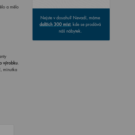
dělo a mělo
Nejste v dosahu? Nevadí, máme
dalších 300 míst
, kde se prodává
náš nábytek.
anty
o výrobku
.
í, minutka