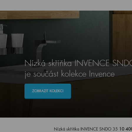
Nízká skříňka INVENCE SND
je součást kolekce Invence
ZOBRAZIT KOLEKCI
Nízká skříňka INVENCE SNDO 35
10 40