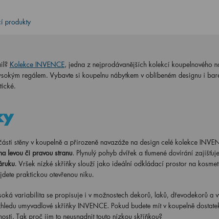
cí produkty
ail?
Kolekce INVENCE
, jedna z nejprodávanějších kolekcí koupelnového n
vysokým regálem. Vybavte si koupelnu nábytkem v oblíbeném designu i bar
tické.
ky
ásti stěny v koupelně a přirozeně navazáže na design celé kolekce INVE
na levou či pravou stranu
. Plynulý pohyb dvířek a tlumené dovírání zajišťuje
áruku
. Vršek nízké skříňky slouží jako ideální odkládací prostor na kosmet
dete praktickou otevřenou niku.
soká variabilita se propisuje i v možnostech dekorů, laků, dřevodekorů a 
vzhledu umyvadlové skříňky INVENCE. Pokud budete mít v koupelně dostate
nosti. Tak proč jim to neusnadnit touto nízkou skříňkou?