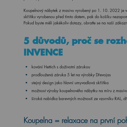
Koupelnový nábytek z masivu vyrobený po
1
. 10. 2022 je 
skříňku vyrobenou před tímto datem, pak do košíku nezapo
Pokud byste měli jakékoliv dotazy, obraťte se na naši záka
5 důvodů, proč se roz
INVENCE
kování Hettich s doživotní zárukou
prodloužená záruka 5 let na výrobky Dřevojas
stejný design jako hlavní umyvadlová skříňka
možnost výroby koupelnového nábytku na míru z masiv
široká nabídka barevných možností ze vzorníku RAL, d
Koupelna = relaxace na první po