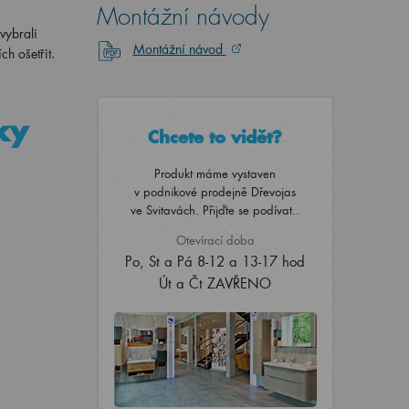
Montážní návody
 vybrali
Montážní návod
h ošetřit.
ky
Chcete to vidět?
Produkt máme vystaven
v podnikové prodejně Dřevojas
ve Svitavách. Přijďte se podívat..
Otevírací doba
Po, St a Pá 8-12 a 13-17 hod
Út a Čt ZAVŘENO