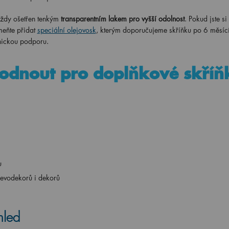
vždy ošetřen tenkým
transparentním lakem pro vyšší odolnost
. Pokud jste si
meňte přidat
speciální olejovosk
, kterým doporučujeme skříňku po 6 měsícíc
znickou podporu.
hodnout pro doplňkové skříň
u
řevodekorů i dekorů
hled