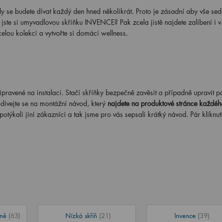
ily se budete dívat každý den hned několikrát. Proto je zásadní aby vše se
 jste si umyvadlovou skříňku INVENCE? Pak zcela jistě najdete zalíbení i v
celou kolekci a vytvořte si domácí wellness.
ravené na instalaci. Stačí skříňky bezpečně zavěsit a případně upravit p
odívejte se na montážní návod, který
najdete na produktové stránce každéh
potýkali jiní zákazníci a tak jsme pro vás sepsali krátký návod. Pár kliknut
íně
(63)
Nízká skříň
(21)
Invence
(39)