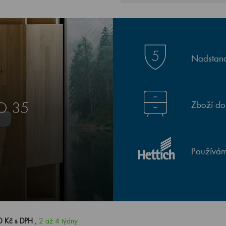
Nadstand
Zboží do
O 35
Používám
0 Kč s DPH
,
2 až 4 týdny