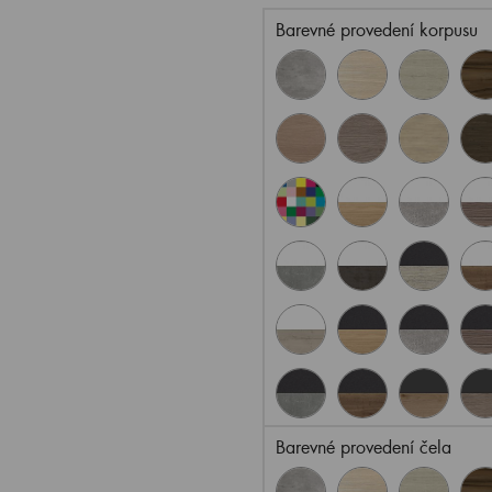
Barevné provedení korpusu
Barevné provedení čela