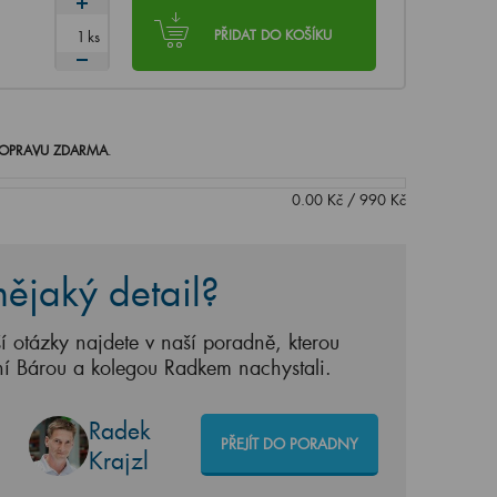
ks
PŘIDAT DO KOŠÍKU
OPRAVU ZDARMA
.
0.00
Kč
/
990
Kč
ějaký detail?
í otázky najdete v naší poradně, kterou
ní Bárou a kolegou Radkem nachystali.
Radek
PŘEJÍT DO PORADNY
Krajzl