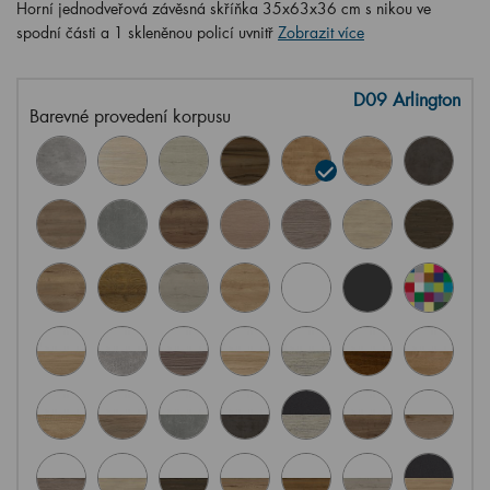
Horní jednodveřová závěsná skříňka 35x63x36 cm s nikou ve
spodní části a 1 skleněnou policí uvnitř
Zobrazit více
D09 Arlington
Barevné provedení korpusu