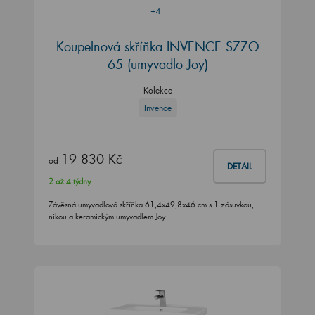
+4
Koupelnová skříňka INVENCE SZZO
65 (umyvadlo Joy)
Kolekce
Invence
19 830 Kč
od
DETAIL
2 až 4 týdny
Závěsná umyvadlová skříňka 61,4x49,8x46 cm s 1 zásuvkou,
nikou a keramickým umyvadlem Joy