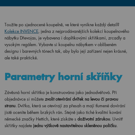
Toužíte po sjednocené koupelně, ve které vynikne každý detail?
Kolekce INVENCE
, jedna z nejprodávanějších kolekcí koupelnového
nábytku Dřevojas, je vybavena i doplňkovými skříňkami, zrcadly a
vysokým regálem. Vybavte si koupelnu nábytkem v oblíbeném
designu i barevných tónech tak, aby bylo její zařízení nejen krásné,
ale také praktické.
Parametry horní skříňky
Závěsná horní skříňka je konstruována jako jednodvéřová. Při
objednávce si můžete
zvolit otevírání dvířek na levou či pravou
stranu
. Dvířka, která se otevírají za přesah a mají tlumené dovírání
jistě oceníte během brzkých rán. Stejně jako tiché kvalitní kování
německé značky Hettich, které získáte s
doživotní zárukou
. Uvnitř
skříňky najdete
jednu výškově nastavitelnou skleněnou poličku
.