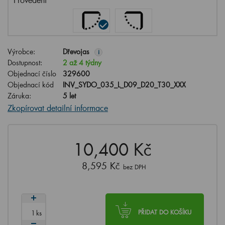
Výrobce:
Dřevojas
i
Dostupnost:
2 až 4 týdny
Objednací číslo
329600
Objednací kód
INV_SYDO_035_L_D09_D20_T30_XXX
Záruka:
5 let
Zkopírovat detailní informace
10,400 Kč
8,595 Kč
bez DPH
ks
PŘIDAT DO KOŠÍKU