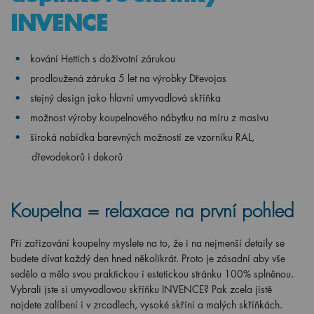
INVENCE
kování Hettich s doživotní zárukou
prodloužená záruka 5 let na výrobky Dřevojas
stejný design jako hlavní umyvadlová skříňka
možnost výroby koupelnového nábytku na míru z masivu
široká nabídka barevných možností ze vzorníku RAL,
dřevodekorů i dekorů
Koupelna = relaxace na první pohled
Při zařizování koupelny myslete na to, že i na nejmenší detaily se
budete dívat každý den hned několikrát. Proto je zásadní aby vše
sedělo a mělo svou praktickou i estetickou stránku 100% splněnou.
Vybrali jste si umyvadlovou skříňku INVENCE? Pak zcela jistě
najdete zalíbení i v zrcadlech, vysoké skříni a malých skříňkách.