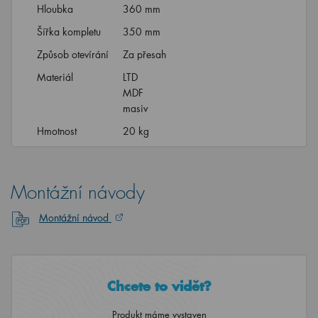
Hloubka
360 mm
Šířka kompletu
350 mm
Způsob otevírání
Za přesah
Materiál
LTD
MDF
masiv
Hmotnost
20 kg
Montážní návody
Montážní návod
Chcete to vidět?
Produkt máme vystaven