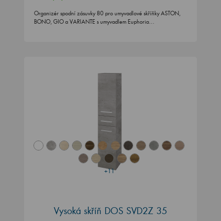
Organizér spodní zásuvky 80 pro umyvadlové skříňky ASTON,
BONO, GIO a VARIANTE s umyvadlem Euphoria…
+11
Vysoká skříň DOS SVD2Z 35