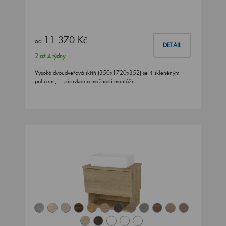
11 370 Kč
od
DETAIL
2 až 4 týdny
Vysoká dvoudveřová skříň (350x1720x352) se 4 skleněnými
policemi, 1 zásuvkou a možností montáže…