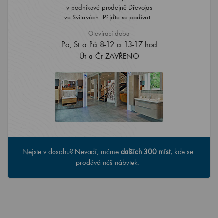
v podnikové prodejně Dřevojas
ve Svitavách. Přijďte se podívat..
Otevírací doba
Po, St a Pá 8-12 a 13-17 hod
Út a Čt ZAVŘENO
Nejste v dosahu? Nevadí, máme
dalších 300 míst
, kde se
prodává náš nábytek.