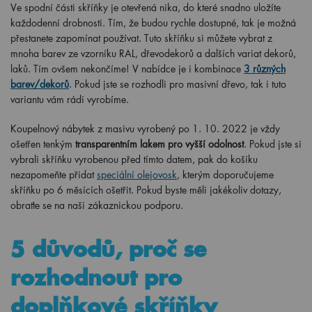
Ve spodní části skříňky je otevřená nika, do které snadno uložíte
každodenní drobnosti. Tím, že budou rychle dostupné, tak je možná
přestanete zapomínat používat. Tuto skříňku si můžete vybrat z
mnoha barev ze vzorníku RAL, dřevodekorů a dalších variat dekorů,
laků. Tím ovšem nekončíme! V nabídce je i kombinace
3 různých
barev/dekorů
. Pokud jste se rozhodli pro masivní dřevo, tak i tuto
variantu vám rádi vyrobíme.
Koupelnový nábytek z masivu vyrobený po
1
. 10. 2022 je vždy
ošetřen tenkým
transparentním lakem pro vyšší odolnost
. Pokud jste si
vybrali skříňku vyrobenou před tímto datem, pak do košíku
nezapomeňte přidat
speciální olejovosk
, kterým doporučujeme
skříňku po 6 měsících ošetřit. Pokud byste měli jakékoliv dotazy,
obraťte se na naši zákaznickou podporu.
5 důvodů, proč se
rozhodnout pro
doplňkové skříňky