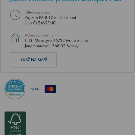
Otevírací doba
Po, St a Pá 8-12 a 13-17 hod
Út a Čt ZAVŘENO
Adresa prodejny
T. G. Masaryka 46/22 (vstup z ulice
Jungmannova), 568 02 Svitavy
UKAŽ NA MAPĚ