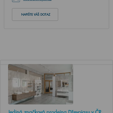
NAPIŠTE VÁŠ DOTAZ
Jediná značková prodejna Dřevojasu v ČR