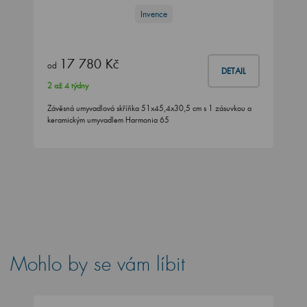
Invence
17 780 Kč
od
DETAIL
2 až 4 týdny
Závěsná umyvadlová skříňka 51x45,4x30,5 cm s 1 zásuvkou a
keramickým umyvadlem Harmonia 65
Mohlo by se vám líbit