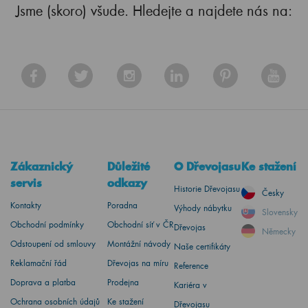
Jsme (skoro) všude. Hledejte a najdete nás na:
Zákaznický
Důležité
O Dřevojasu
Ke stažení
servis
odkazy
Historie Dřevojasu
Česky
Kontakty
Poradna
Výhody nábytku
Slovensky
Obchodní podmínky
Obchodní síť v ČR
Dřevojas
Německy
Odstoupení od smlouvy
Montážní návody
Naše certifikáty
Reklamační řád
Dřevojas na míru
Reference
Doprava a platba
Prodejna
Kariéra v
Ochrana osobních údajů
Ke stažení
Dřevojasu