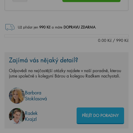
Už přidat jen
990
Kč
a máte
DOPRAVU ZDARMA
.
0.00
Kč
/
990
Kč
Zajímá vás nějaký detail?
Odpovědi na nejčastější otázky najdete v naší poradně, kterou
jsme společně s kolegyní Bárou a kolegou Radkem nachystali.
Barbora
Stoklasová
Radek
PŘEJÍT DO PORADNY
Krajzl