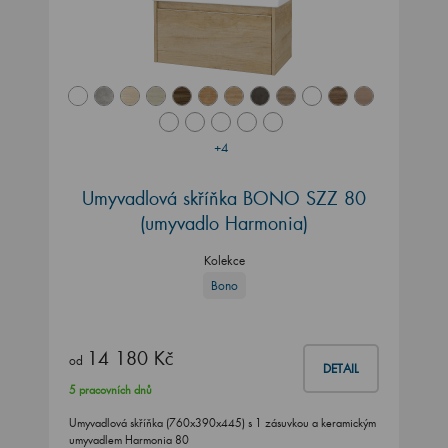
+4
Umyvadlová skříňka BONO SZZ 80
(umyvadlo Harmonia)
Kolekce
Bono
14 180 Kč
od
DETAIL
5 pracovních dnů
Umyvadlová skříňka (760x390x445) s 1 zásuvkou a keramickým
umyvadlem Harmonia 80