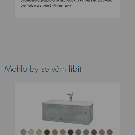
Dvoudveřová zrcadlová skříňka (800x739x138) s el. zásuvkou,
vypínačem a 2 skleněnými policemi
Mohlo by se vám líbit