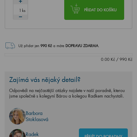
ks
PŘIDAT DO KOŠÍKU
Už přidat jen
990
Kč
a máte
DOPRAVU ZDARMA
.
0.00
Kč
/
990
Kč
Zajímá vás nějaký detail?
Odpovědi na nejčastější otázky najdete v naší poradně, kterou
jsme společně s kolegyní Bárou a kolegou Radkem nachystali.
Barbora
Stoklasová
Radek
PŘEJÍT DO PORADNY