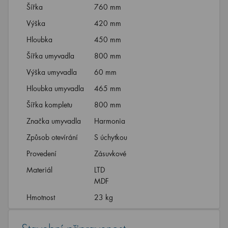
Šířka
760 mm
Výška
420 mm
Hloubka
450 mm
Šířka umyvadla
800 mm
Výška umyvadla
60 mm
Hloubka umyvadla
465 mm
Šířka kompletu
800 mm
Značka umyvadla
Harmonia
Způsob otevírání
S úchytkou
Provedení
Zásuvkové
Materiál
LTD
MDF
Hmotnost
23 kg