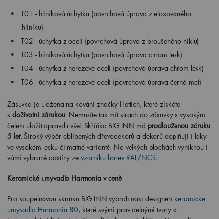
T01 - hliníková úchytka (povrchová úprava z eloxovaného
hliníku)
T02 - úchytka z oceli (povrchová úprava z broušeného niklu)
T03 -
hliníková úchytka (povrchová úprava chrom lesk)
T04 - úchytka z nerezové oceli (povrchová úprava chrom lesk)
T06 - úchytka z nerezové oceli (povrchová úprava černá mat)
Zásuvka je uložena na kování značky Hettich, které získáte
s
doživotní zárukou
. Nemusíte tak mít strach do zásuvky s vysokým
čelem uložit opravdu vše! Skříňka BIG INN má
prodlouženou záruku
5 let
. Široký výběr oblíbených dřevodekorů a dekorů doplňují i laky
ve vysokém lesku či matné variantě. Na velkých plochách vyniknou i
vámi vybrané odstíny ze
vzorníku barev RAL/NCS
.
Keramické umyvadlo Harmonia v ceně
Pro koupelnovou skříňku BIG INN vybrali naši designéři
keramické
umyvadlo Harmonia 80
, které svými pravidelnými tvary a