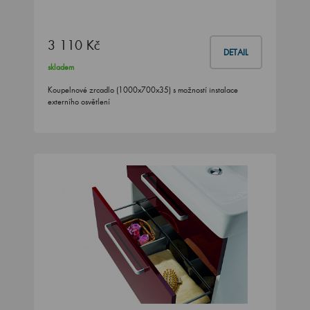
3 110 Kč
DETAIL
skladem
Koupelnové zrcadlo (1000x700x35) s možností instalace
externího osvětlení