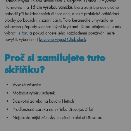
jednoduchými liniemi skvěle sedí k elegantní skříňce. Umyvadlo
Harmonia má
15 cm vysokou vaničku
, která zajišťuje dostatečné
pohodlí při každodenních činnostech, a také praktické odkládací
plochy po bocích i v zadní části. Toto keramické umyvadlo je
vybaveno přepady s ochrannými krytkami. Doporučujeme si u nás
vybrat i
sifon
, a pokud chcete jeho každodenní používání ještě
povýšit, vyberte si i
kovovou výpusť Click-clack
.
Proč si zamilujete tuto
skříňku?
Vysoká zásuvka
Možnost výběru úchytek
Doživotní záruka na kování Hettich
Prodloužená záruka na skříňku Dřevojas 5 let
Nejprostornější zásuvky ze všech kolekcí Dřevojas