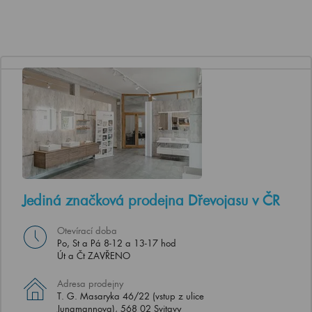
Jediná značková prodejna Dřevojasu v ČR
Otevírací doba
Po, St a Pá 8-12 a 13-17 hod
Út a Čt ZAVŘENO
Adresa prodejny
T. G. Masaryka 46/22 (vstup z ulice
Jungmannova), 568 02 Svitavy