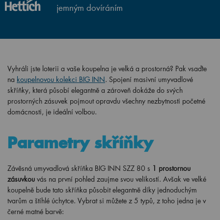
jemným dovíráním
Vyhráli jste loterii a vaše koupelna je velká a prostorná? Pak vsaďte
na
koupelnovou kolekci BIG INN
. Spojení masivní umyvadlové
skříňky, která působí elegantně a zároveň dokáže do svých
prostorných zásuvek pojmout opravdu všechny nezbytnosti početné
domácnosti, je ideální volbou.
Parametry skříňky
Závěsná umyvadlová skříňka BIG INN SZZ 80 s
1 prostornou
zásuvkou
vás na první pohled zaujme svou velikostí. Avšak ve velké
koupelně bude tato skříňka působit elegantně díky jednoduchým
tvarům a štíhlé úchytce. Vybrat si můžete z 5 typů, z toho jedna je v
černé matné barvě: