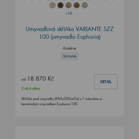
+10
Umyvadlová skříňka VARIANTE SZZ
100 (umyvadlo Euphoria)
Kolekce
Variante
18 870 Kč
od
DETAIL
2 až 4 týdny
Skříňka pod umyvadlo (960x350x454) s 1 zásuvkou a
keramickým umyvadlem Euphoria 100