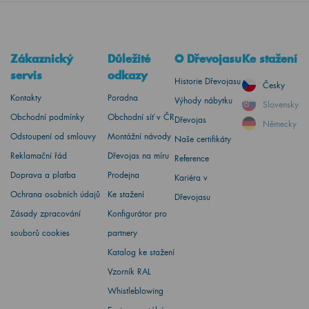
Zákaznický
Důležité
O Dřevojasu
Ke stažení
servis
odkazy
Historie Dřevojasu
Česky
Kontakty
Poradna
Výhody nábytku
Slovensky
Obchodní podmínky
Obchodní síť v ČR
Dřevojas
Německy
Odstoupení od smlouvy
Montážní návody
Naše certifikáty
Reklamační řád
Dřevojas na míru
Reference
Doprava a platba
Prodejna
Kariéra v
Ochrana osobních údajů
Ke stažení
Dřevojasu
Zásady zpracování
Konfigurátor pro
souborů cookies
partnery
Katalog ke stažení
Vzorník RAL
Whistleblowing