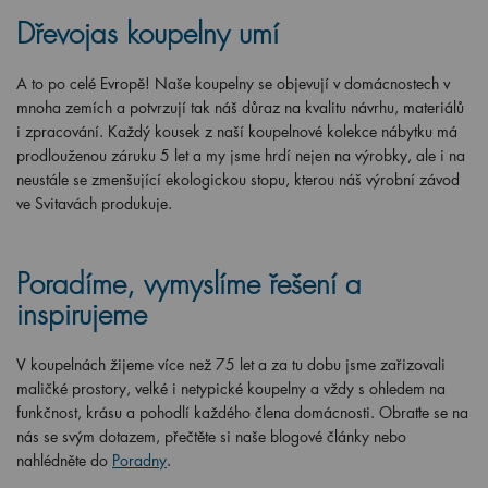
Dřevojas koupelny umí
A to po celé Evropě! Naše koupelny se objevují v domácnostech v
mnoha zemích a potvrzují tak náš důraz na kvalitu návrhu, materiálů
i zpracování. Každý kousek z naší koupelnové kolekce nábytku má
prodlouženou záruku 5 let a my jsme hrdí nejen na výrobky, ale i na
neustále se zmenšující ekologickou stopu, kterou náš výrobní závod
ve Svitavách produkuje.
Poradíme, vymyslíme řešení a
inspirujeme
V koupelnách žijeme více než 75 let a za tu dobu jsme zařizovali
maličké prostory, velké i netypické koupelny a vždy s ohledem na
funkčnost, krásu a pohodlí každého člena domácnosti. Obraťte se na
nás se svým dotazem, přečtěte si naše blogové články nebo
nahlédněte do
Poradny
.