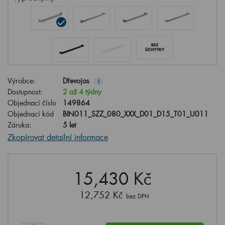
Výrobce:
Dřevojas
i
Dostupnost:
2 až 4 týdny
Objednací číslo
149864
Objednací kód
BIN011_SZZ_080_XXX_D01_D15_T01_U011
Záruka:
5 let
Zkopírovat detailní informace
15,430 Kč
12,752 Kč
bez DPH