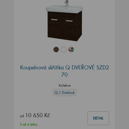
Koupelnová skříňka Q DVEŘOVÉ SZD2
70
Kolekce
Q / Dveřové
10 650 Kč
od
DETAIL
2 až 4 týdny