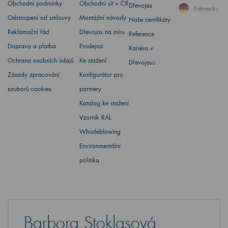
Obchodní podmínky
Obchodní síť v ČR
Dřevojas
Německy
Odstoupení od smlouvy
Montážní návody
Naše certifikáty
Reklamační řád
Dřevojas na míru
Reference
Doprava a platba
Prodejna
Kariéra v
Ochrana osobních údajů
Ke stažení
Dřevojasu
Zásady zpracování
Konfigurátor pro
souborů cookies
partnery
Katalog ke stažení
Vzorník RAL
Whistleblowing
Environmentální
politika
Barbora Stoklasová