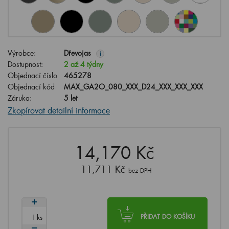
Výrobce:
Dřevojas
i
Dostupnost:
2 až 4 týdny
Objednací číslo
465278
Objednací kód
MAX_GA2O_080_XXX_D24_XXX_XXX_XXX
Záruka:
5 let
Zkopírovat detailní informace
14,170 Kč
11,711 Kč
bez DPH
ks
PŘIDAT DO KOŠÍKU