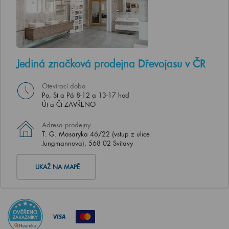
Jediná značková prodejna Dřevojasu v ČR
Otevírací doba
Po, St a Pá 8-12 a 13-17 hod
Út a Čt ZAVŘENO
Adresa prodejny
T. G. Masaryka 46/22 (vstup z ulice
Jungmannova), 568 02 Svitavy
UKAŽ NA MAPĚ