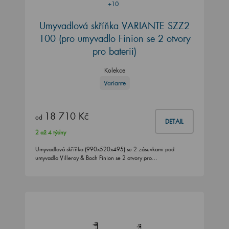
+10
Umyvadlová skříňka VARIANTE SZZ2
100
(pro umyvadlo Finion se 2 otvory
pro baterii)
Kolekce
Variante
18 710 Kč
od
DETAIL
2 až 4 týdny
Umyvadlová skříňka (990x520x495) se 2 zásuvkami pod
umyvadlo Villeroy & Boch Finion se 2 otvory pro…