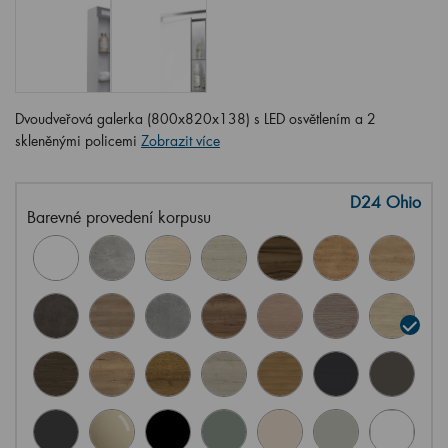
Dvoudveřová galerka (800x820x138) s LED osvětlením a 2
skleněnými policemi
Zobrazit více
D24 Ohio
Barevné provedení korpusu