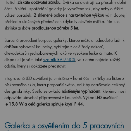
Hettich
získáte doživotní záruku
. Dvířka se otevírají za přesah v dolní
části. Vnitřní uspořádání galerky je vytvořeno tak, aby nebylo těžké
udržet pořádek.
2 skleněné police s nastavitelnou výškou
vám dopřejí
přehled o uložených předmětech kdykoliv otevřete dvířka. Na tuto
skříňku získáte
prodlouženou záruku 5 let
.
Barevné provedení korpusu galerky, kterou můžete jednoduše ladit k
dalšímu vybavení koupelny, vybírejte z celé řady dekorů,
dřevodekorů i jednobarevných laků ve vysokém lesku či matu. K
dispozici je vám také
vzorník RAL/NCS
, ve kterém najdete každý
odstín, který si dokážete představit.
Integrované LED osvětlení je umístěno v horní části skříňky za lištou z
pískovaného skla, která propouští světlo, aniž by narušovala celkový
design skříňky. Světlo se ovládá
nástěnným vypínačem
, kterému musí
odpovídat stavební připravenost v koupelně. Výkon
LED osvětlení
je 15,8 W a celá galerka splňuje krytí IP 44
.
Galerka s osvětlením do 5 pracovních