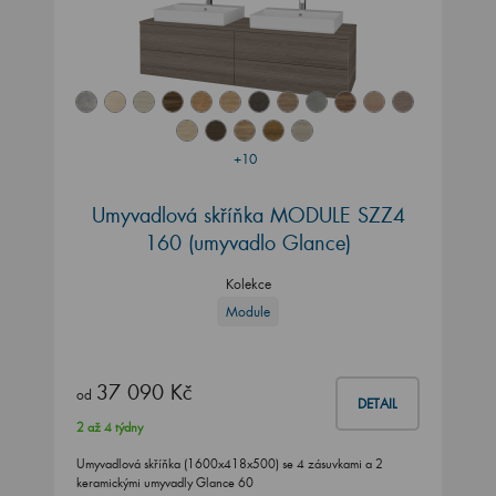
+10
Umyvadlová skříňka MODULE SZZ4
160
(umyvadlo Glance)
Kolekce
Module
37 090 Kč
od
DETAIL
2 až 4 týdny
Umyvadlová skříňka (1600x418x500) se 4 zásuvkami a 2
keramickými umyvadly Glance 60