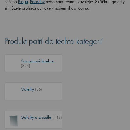
našeho
Blogu
,
Poradny
nebo nám rovnou zavolejte. Skříňku i galerky
si můžete prohlédnout také v našem showroomu.
Produkt patří do těchto kategorií
Koupelnové kolekce
(824)
Galerky
(86)
Galerky a zrcadla
(143)