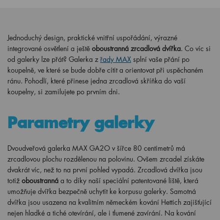
Jednoduchý design, praktické vnitřní uspořádání, výrazné
integrované osvětlení a ještě
oboustranná zrcadlová dvířka
. Co víc si
od galerky lze přát? Galerka z
řady MAX
splní vaše přání po
koupelně, ve které se bude dobře cítit a orientovat při uspěchaném
ránu. Pohodlí, které přinese jedna zrcadlová skříňka do vaší
koupelny, si zamilujete po prvním dni.
Parametry galerky
Dvoudveřová galerka MAX GA2O v šířce 80 centimetrů má
zrcadlovou plochu rozdělenou na polovinu. Ovšem zrcadel získáte
dvakrát víc, než to na první pohled vypadá. Zrcadlová dvířka jsou
totiž
oboustranná
a to díky naší speciální patentované liště, která
umožňuje dvířka bezpečně uchytit ke korpusu galerky. Samotná
dvířka jsou usazena na kvalitním německém kování Hettich zajišťující
nejen hladké a tiché otevírání, ale i tlumené zavírání. Na kování