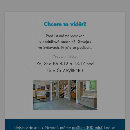
Chcete to vidět?
Produkt máme vystaven
v podnikové prodejně Dřevojas
ve Svitavách. Přijďte se podívat..
Otevírací doba
Po, St a Pá 8-12 a 13-17 hod
Út a Čt ZAVŘENO
Nejste v dosahu? Nevadí, máme
dalších 300 míst
, kde se