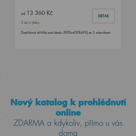
13 360 Kč
od
DETAIL
2 až 4 týdny
Doplňková skříňka pod desku (900x400X495) se 2 zásuvkami
Nový katalog k prohlédnutí
online
ZDARMA a kdykoliv, přímo u vás
doma