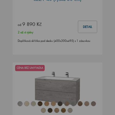
9 890 Kč
od
DETAIL
2 až 4 týdny
Doplňková skříňka pod desku (400x300x495) s 1 zásuvkou
CENA BEZ UMYVADLA