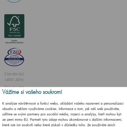
ČSN EN ISO
14001:2016
ČSN EN ISO
Vážíme si vašeho soukromí
9001:2016
K analýze návštěvnosti a funkcí webu, ukládání vašeho nastavení a personalizaci
obsahu a reklam využíváme cookies. Informace o tom, jak náš web používáte,
sdílíme se svými partnery pro sociální média, inzerci a analýzy, kteří mohou být
ze zemí mimo EU. Partneři tyto údaje mohou zkombinovat s dalšími informacemi,
které jste jim poskytli nebo které získali v důsledku toho, že používáte jejich
Vytvořilo studio
CZECHGROUP.cz