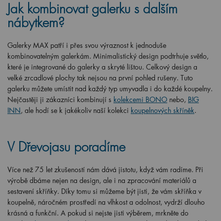
Jak kombinovat galerku s dalším
nábytkem?
Galerky MAX patří i přes svou výraznost k jednoduše
kombinovatelným galerkám. Minimalistický design podtrhuje světlo,
které je integrované do galerky a skryté lištou. Celkový design a
velké zrcadlové plochy tak nejsou na první pohled rušeny. Tuto
galerku můžete umístit nad každý typ umyvadla i do každé koupelny.
Nejčastěji ji zákazníci kombinují s
kolekcemi BONO
nebo,
BIG
INN
, ale hodí se k jakékoliv naší kolekci
koupelnových skříněk
.
V Dřevojasu poradíme
Více než 75 let zkušeností nám dává jistotu, když vám radíme. Při
výrobě dbáme nejen na design, ale i na zpracování materiálů a
sestavení skříňky. Díky tomu si můžeme být jisti, že vám skříňka v
koupelně, náročném prostředí na vlhkost a odolnost, vydrží dlouho
krásná a funkční. A pokud si nejste jisti výběrem, mrkněte do