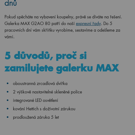
dnů
Pokud spěcháte na vybavení koupelny, právě se díváte na řešení.
Galerka MAX G2AO 80 patří do naší
expresní řady
. Do 5
pracovních dní vám skříňku vyrobíme, sestavíme a odešleme za
vámi.
5 důvodů, proč si
zamilujete galerku MAX
oboustranná zrcadlová dvířka
2 výškově nastavitelné skleněné police
integrované LED osvětlení
kování Hettich s doživotní zárukou
prodloužená záruka 5 let