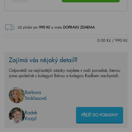
Už přidat jen
990
Kč
a máte
DOPRAVU ZDARMA
.
0.00
Kč
/
990
Kč
Zajímá vás nějaký detail?
Odpovědi na nejčastější otázky najdete v naší poradně, kterou
jsme společně s kolegyní Bárou a kolegou Radkem nachystali.
Barbora
Stoklasová
Radek
PŘEJÍT DO PORADNY
Krajzl