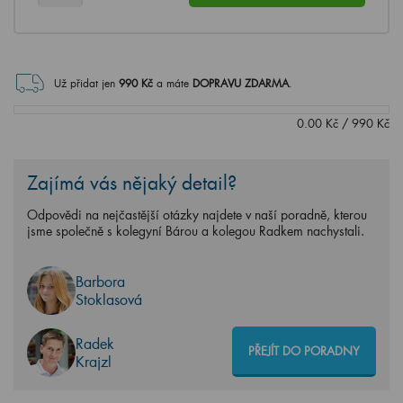
Už přidat jen
990
Kč
a máte
DOPRAVU ZDARMA
.
0.00
Kč
/
990
Kč
Zajímá vás nějaký detail?
Odpovědi na nejčastější otázky najdete v naší poradně, kterou
jsme společně s kolegyní Bárou a kolegou Radkem nachystali.
Barbora
Stoklasová
Radek
PŘEJÍT DO PORADNY
Krajzl