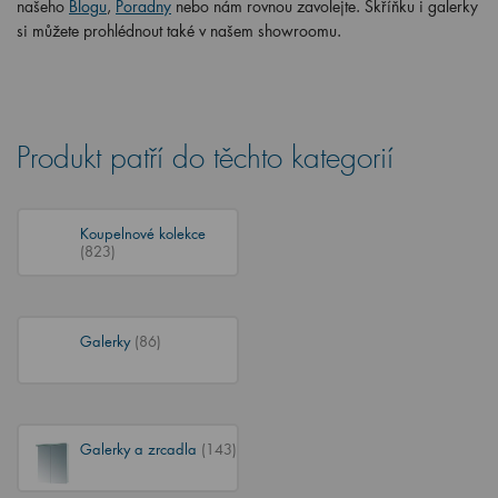
našeho
Blogu
,
Poradny
nebo nám rovnou zavolejte. Skříňku i galerky
si můžete prohlédnout také v našem showroomu.
Produkt patří do těchto kategorií
Koupelnové kolekce
(823)
Galerky
(86)
Galerky a zrcadla
(143)