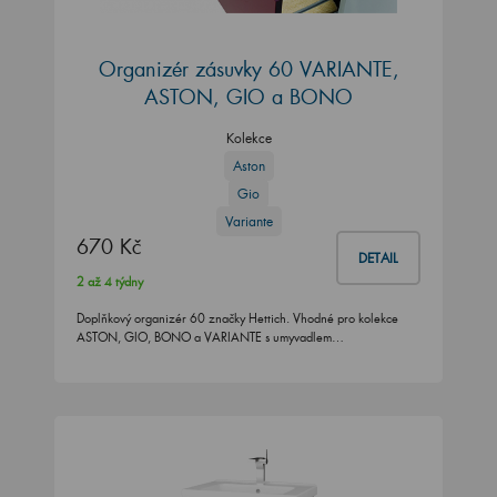
Organizér zásuvky 60 VARIANTE,
ASTON, GIO a BONO
Kolekce
Aston
Gio
Variante
670 Kč
DETAIL
2 až 4 týdny
Doplňkový organizér 60 značky Hettich. Vhodné pro kolekce
ASTON, GIO, BONO a VARIANTE s umyvadlem…