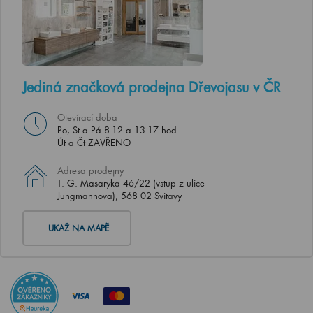
Jediná značková prodejna Dřevojasu v ČR
Otevírací doba
Po, St a Pá 8-12 a 13-17 hod
Út a Čt ZAVŘENO
Adresa prodejny
T. G. Masaryka 46/22 (vstup z ulice
Jungmannova), 568 02 Svitavy
UKAŽ NA MAPĚ