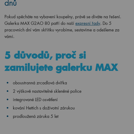
dnů
Pokud spěcháte na vybavení koupelny, právě se díváte na řešení.
Galerka MAX G2AO 80 patří do naší
expresní řady
. Do 5
pracovních dní vám skříňku vyrobíme, sestavíme a odešleme za
vámi.
5 důvodů, proč si
zamilujete galerku MAX
oboustranná zrcadlová dvířka
2 výškově nastavitelné skleněné police
integrované LED osvětlení
kování Hettich s doživotní zárukou
prodloužená záruka 5 let