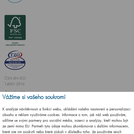
ČSN EN ISO
14001:2016
ČSN EN ISO
Vážíme si vašeho soukromí
9001:2016
K analýze návštěvnosti a funkcí webu, ukládání vašeho nastavení a personalizaci
obsahu a reklam využíváme cookies. Informace o tom, jak náš web používáte,
sdílíme se svými partnery pro sociální média, inzerci a analýzy, kteří mohou být
ze zemí mimo EU. Partneři tyto údaje mohou zkombinovat s dalšími informacemi,
které jste jim poskytli nebo které získali v důsledku toho, že používáte jejich
Vytvořilo studio
CZECHGROUP.cz