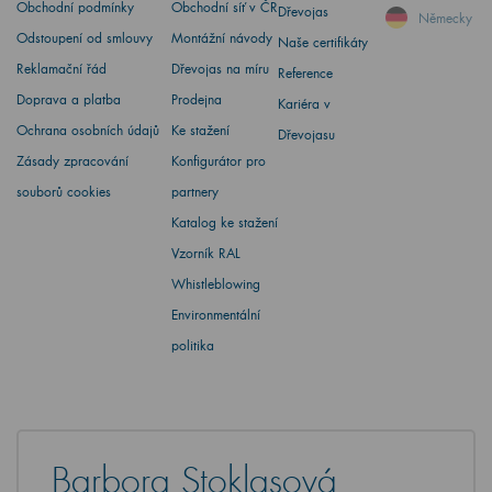
Obchodní podmínky
Obchodní síť v ČR
Dřevojas
Německy
Odstoupení od smlouvy
Montážní návody
Naše certifikáty
Reklamační řád
Dřevojas na míru
Reference
Doprava a platba
Prodejna
Kariéra v
Ochrana osobních údajů
Ke stažení
Dřevojasu
Zásady zpracování
Konfigurátor pro
souborů cookies
partnery
Katalog ke stažení
Vzorník RAL
Whistleblowing
Environmentální
politika
Barbora Stoklasová