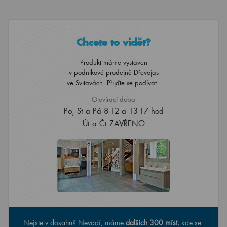
Chcete to vidět?
Produkt máme vystaven
v podnikové prodejně Dřevojas
ve Svitavách. Přijďte se podívat..
Otevírací doba
Po, St a Pá 8-12 a 13-17 hod
Út a Čt ZAVŘENO
Nejste v dosahu? Nevadí, máme
dalších 300 míst
, kde se