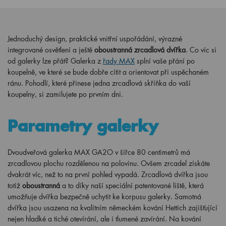
Jednoduchý design, praktické vnitřní uspořádání, výrazné
integrované osvětlení a ještě
oboustranná zrcadlová dvířka
. Co víc si
od galerky lze přát? Galerka z
řady MAX
splní vaše přání po
koupelně, ve které se bude dobře cítit a orientovat při uspěchaném
ránu. Pohodlí, které přinese jedna zrcadlová skříňka do vaší
koupelny, si zamilujete po prvním dni.
Parametry galerky
Dvoudveřová galerka MAX GA2O v šířce 80 centimetrů má
zrcadlovou plochu rozdělenou na polovinu. Ovšem zrcadel získáte
dvakrát víc, než to na první pohled vypadá. Zrcadlová dvířka jsou
totiž
oboustranná
a to díky naší speciální patentované liště, která
umožňuje dvířka bezpečně uchytit ke korpusu galerky. Samotná
dvířka jsou usazena na kvalitním německém kování Hettich zajišťující
nejen hladké a tiché otevírání, ale i tlumené zavírání. Na kování