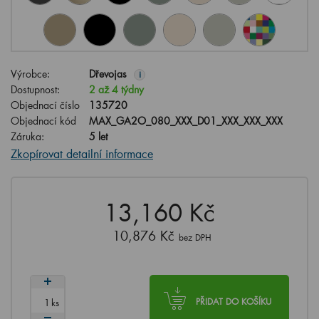
Výrobce:
Dřevojas
i
Dostupnost:
2 až 4 týdny
Objednací číslo
135720
Objednací kód
MAX_GA2O_080_XXX_D01_XXX_XXX_XXX
Záruka:
5 let
Zkopírovat detailní informace
13,160 Kč
10,876 Kč
bez DPH
ks
PŘIDAT DO KOŠÍKU