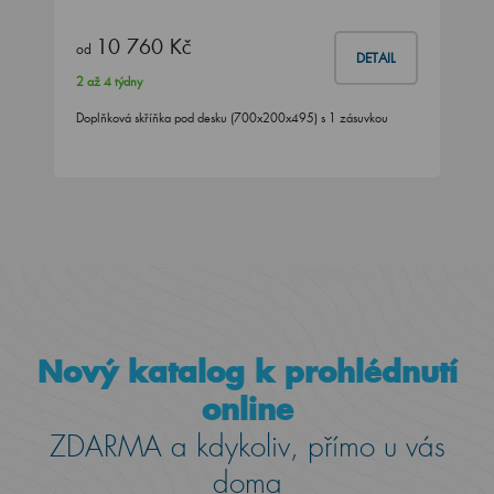
10 760 Kč
od
DETAIL
2 až 4 týdny
Doplňková skříňka pod desku (700x200x495) s 1 zásuvkou
Nový katalog k prohlédnutí
online
ZDARMA a kdykoliv, přímo u vás
doma