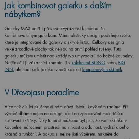
Jak kombinovat galerku s dalším
nábytkem?
Galerky MAX patří i přes svou výraznost k jednoduše
kombinovatelným galerkám. Minimalistický design podtrhuje světlo,
které je integrované do galerky a skryté lištou. Celkový design a
velké zrcadlové plochy tak nejsou na první pohled rušeny. Tuto
galerku můžete umístit nad každý typ umyvadla i do každé koupelny.
Nejčastěji ji zákazníci kombinují s
kolekcemi BONO
nebo,
BIG
INN
, ale hodí se k jakékoliv naší kolekci
koupelnových skříněk
.
V Dřevojasu poradíme
Více než 75 let zkušeností nám dává jistotu, když vám radíme. Při
výrobě dbáme nejen na design, ale i na zpracování materiálů a
sestavení skříňky. Díky tomu si můžeme být jisti, že vám skříňka v
koupelně, náročném prostředí na vlhkost a odolnost, vydrží dlouho
krásná a funkční. A pokud si nejste jisti výběrem, mrkněte do