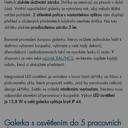
Hettich
získáte doživotní záruku
. Dvířka se otevírají za přesah v dolní
části. Vnitřní uspořádání galerky je vytvořeno tak, aby nebylo těžké
udržet pořádek.
2 skleněné police s nastavitelnou výškou
vám dopřejí
přehled o uložených předmětech kdykoliv otevřete dvířka. Na tuto
skříňku získáte
prodlouženou záruku 5 let
.
Barevné provedení korpusu galerky, kterou můžete jednoduše ladit k
dalšímu vybavení koupelny, vybírejte z celé řady dekorů,
dřevodekorů i jednobarevných laků ve vysokém lesku či matu. K
dispozici je vám také
vzorník RAL/NCS
, ve kterém najdete každý
odstín, který si dokážete představit.
Integrované LED osvětlení je umístěno v horní části skříňky za lištou z
pískovaného skla, která propouští světlo, aniž by narušovala celkový
design skříňky. Světlo se ovládá
nástěnným vypínačem
, kterému musí
odpovídat stavební připravenost v koupelně. Výkon
LED osvětlení
je 15,8 W a celá galerka splňuje krytí IP 44
.
Galerka s osvětlením do 5 pracovních