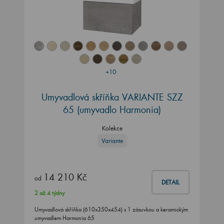
+10
Umyvadlová skříňka VARIANTE SZZ
65 (umyvadlo Harmonia)
Kolekce
Variante
14 210 Kč
od
DETAIL
2 až 4 týdny
Umyvadlová skříňka (610x350x454) s 1 zásuvkou a keramickým
umyvadlem Harmonia 65