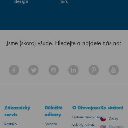
design
míru
Jsme (skoro) všude. Hledejte a najdete nás na:
Zákaznický
Důležité
O Dřevojasu
Ke stažení
servis
odkazy
Historie Dřevojasu
Česky
Kontakty
Poradna
Výhody nábytku
Slovensky