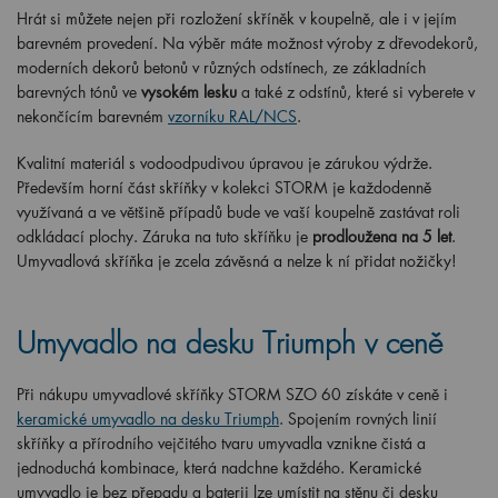
Hrát si můžete nejen při rozložení skříněk v koupelně, ale i v jejím
barevném provedení. Na výběr máte možnost výroby z dřevodekorů,
moderních dekorů betonů v různých odstínech, ze základních
barevných tónů ve
vysokém lesku
a také z odstínů, které si vyberete v
nekončícím barevném
vzorníku RAL/NCS
.
Kvalitní materiál s vodoodpudivou úpravou je zárukou výdrže.
Především horní část skříňky v kolekci STORM je každodenně
využívaná a ve většině případů bude ve vaší koupelně zastávat roli
odkládací plochy. Záruka na tuto skříňku je
prodloužena na 5 let
.
Umyvadlová skříňka je zcela závěsná a nelze k ní přidat nožičky!
Umyvadlo na desku Triumph v ceně
Při nákupu umyvadlové skříňky STORM SZO 60 získáte v ceně i
keramické umyvadlo na desku Triumph
. Spojením rovných linií
skříňky a přírodního vejčitého tvaru umyvadla vznikne čistá a
jednoduchá kombinace, která nadchne každého. Keramické
umyvadlo je bez přepadu a baterii lze umístit na stěnu či desku