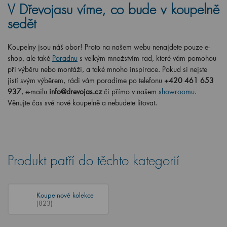
V Dřevojasu víme, co bude v koupelně
sedět
Koupelny jsou náš obor! Proto na našem webu nenajdete pouze e-
shop, ale také
Poradnu
s velkým množstvím rad, které vám pomohou
při výběru nebo montáži, a také mnoho inspirace. Pokud si nejste
jistí svým výběrem, rádi vám poradíme po telefonu
+420 461 653
937
, e-mailu
info@drevojas.cz
či přímo v našem
showroomu
.
Věnujte čas své nové koupelně a nebudete litovat.
Produkt patří do těchto kategorií
Koupelnové kolekce
(823)