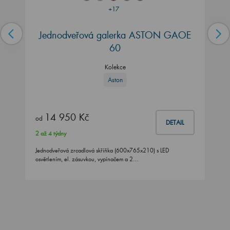
+17
Jednodveřová galerka ASTON GAOE
60
Kolekce
Aston
14 950 Kč
od
DETAIL
2 až 4 týdny
Jednodveřová zrcadlová skříňka (600x765x210) s LED
osvětlením, el. zásuvkou, vypínačem a 2…