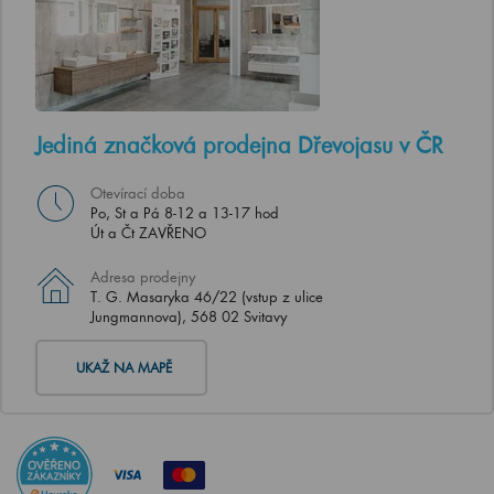
Jediná značková prodejna Dřevojasu v ČR
Otevírací doba
Po, St a Pá 8-12 a 13-17 hod
Út a Čt ZAVŘENO
Adresa prodejny
T. G. Masaryka 46/22 (vstup z ulice
Jungmannova), 568 02 Svitavy
UKAŽ NA MAPĚ