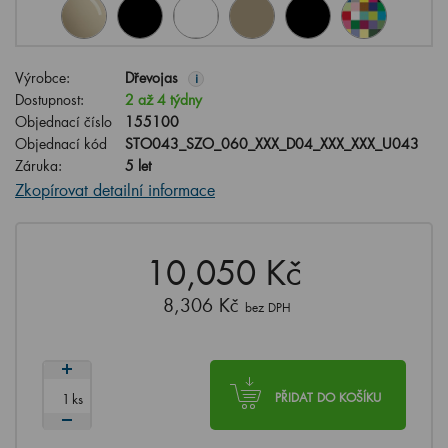
Výrobce:
Dřevojas
i
Dostupnost:
2 až 4 týdny
Objednací číslo
155100
Objednací kód
STO043_SZO_060_XXX_D04_XXX_XXX_U043
Záruka:
5 let
Zkopírovat detailní informace
10,050 Kč
8,306 Kč
bez DPH
ks
PŘIDAT DO KOŠÍKU