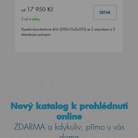
17 950 Kč
od
DETAIL
2 až 4 týdny
Vysoká dvoudveřová skříň (500x1545x352) se 2 zásuvkami a 2
skleněnými policemi
Nový katalog k prohlédnutí
online
ZDARMA a kdykoliv, přímo u vás
doma