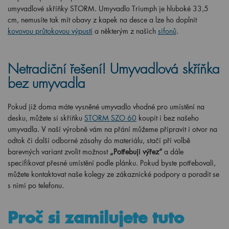
umyvadlové skříňky STORM. Umyvadlo Triumph je hluboké 33,5
cm, nemusíte tak mít obavy z kapek na desce a lze ho doplnit
kovovou průtokovou výpustí
a některým z našich
sifonů
.
Netradiční řešení! Umyvadlová skříňka
bez umyvadla
Pokud již doma máte vysněné umyvadlo vhodné pro umístění na
desku, můžete si skříňku
STORM SZO 60
koupit i bez našeho
umyvadla. V naší výrobně vám na přání můžeme připravit i otvor na
odtok či další odborné zásahy do materiálu, stačí při volbě
barevných variant zvolit možnost
„Potřebuji výřez“
a dále
specifikovat přesné umístění podle plánku. Pokud byste potřebovali,
můžete kontaktovat naše kolegy ze zákaznické podpory a poradit se
s nimi po telefonu.
Proč si zamilujete tuto