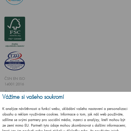
ČSN EN ISO
14001:2016
ČSN EN ISO
Vážíme si vašeho soukromí
9001:2016
K analýze návštěvnosti a funkcí webu, ukládání vašeho nastavení a personalizaci
obsahu a reklam využíváme cookies. Informace o tom, jak náš web používáte,
sdílíme se svými partnery pro sociální média, inzerci a analýzy, kteří mohou být
ze zemí mimo EU. Partneři tyto údaje mohou zkombinovat s dalšími informacemi,
které jste jim poskytli nebo které získali v důsledku toho, že používáte jejich