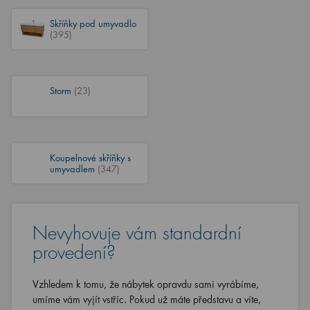
Skříňky pod umyvadlo
(395)
Storm
(23)
Koupelnové skříňky s
umyvadlem
(347)
Nevyhovuje vám standardní
provedení?
Vzhledem k tomu, že nábytek opravdu sami vyrábíme,
umíme vám vyjít vstříc. Pokud už máte představu a víte,