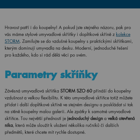
Hravost patří i do koupelny! A pokud jste stejného názoru, pak pro
vás máme stylové umyvadlové skříňky i doplňkové skříně z
kolekce
STORM
. Zamilujte se do vzdušné koupelny s praktickými skříňkami,
kterým dominují umyvadla na desku. Moderní, jednoduché řešení
pro každého, kdo si rád dělá věci po svém.
Parametry skříňky
Závěsná umyvadlová skříňka
STORM SZO 60
přináší do koupelny
vzdušnost a velkou flexibilitu. K této umyvadlové skříňce totiž můžete
přidat i další doplňkové skříně ve stejném designu a poskládat si tak
na stěně koupelny malou galerii. Ale zpátky k samotné umyvadlové
skříňce. Tou největší předností je
jednoduchý design
a
velká otevřená
nika
, která může sloužit k uložení několika ručníků či dalších
předmětů, které chcete mít rychle dostupné.