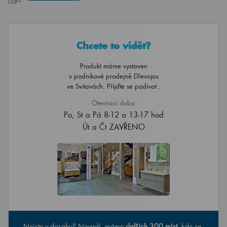
Chcete to vidět?
Produkt máme vystaven
v podnikové prodejně Dřevojas
ve Svitavách. Přijďte se podívat..
Otevírací doba
Po, St a Pá 8-12 a 13-17 hod
Út a Čt ZAVŘENO
Nejste v dosahu? Nevadí, máme
dalších 300 míst
, kde se