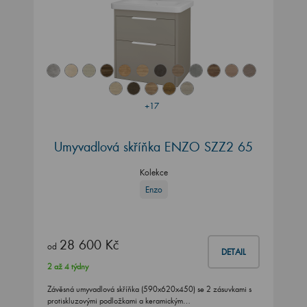
+17
Umyvadlová skříňka ENZO SZZ2 65
Kolekce
Enzo
28 600 Kč
od
DETAIL
2 až 4 týdny
Závěsná umyvadlová skříňka (590x620x450) se 2 zásuvkami s
protiskluzovými podložkami a keramickým…