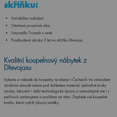
skříňku:
Variabilita rozložení
Otevřená prostorná nika
Umyvadlo Triumph v ceně
Prodloužená záruka 5 let na skříňku Dřevojas
Kvalitní koupelnový nábytek z
Dřevojasu
Vyberte si nábytek do koupelny vyrobený v Čechách! Ve svitavském
výrobním závodě máme pod dohledem materiál, jednotlivé kroky
výroby, lakování i další technologické úpravy a samozřejmě vše i s
pečlivostí sestavujeme a posíláme za vámi. Dopřejte své koupelně
kvalitu, která vydrží (skoro) navěky.