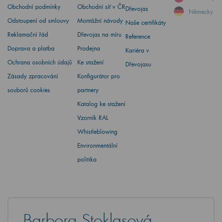
Obchodní podmínky
Obchodní síť v ČR
Dřevojas
Německy
Odstoupení od smlouvy
Montážní návody
Naše certifikáty
Reklamační řád
Dřevojas na míru
Reference
Doprava a platba
Prodejna
Kariéra v
Ochrana osobních údajů
Ke stažení
Dřevojasu
Zásady zpracování
Konfigurátor pro
souborů cookies
partnery
Katalog ke stažení
Vzorník RAL
Whistleblowing
Environmentální
politika
Barbora Stoklasová