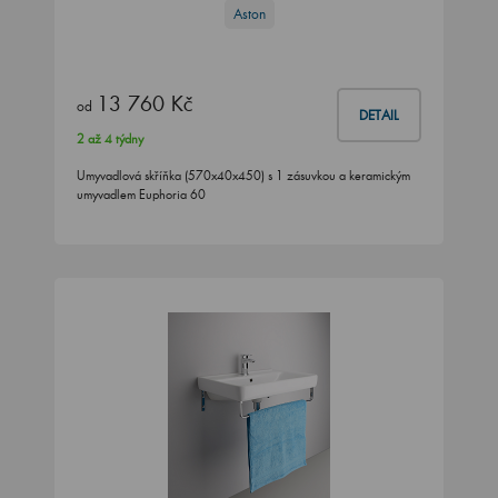
Aston
13 760 Kč
od
DETAIL
2 až 4 týdny
Umyvadlová skříňka (570x40x450) s 1 zásuvkou a keramickým
umyvadlem Euphoria 60