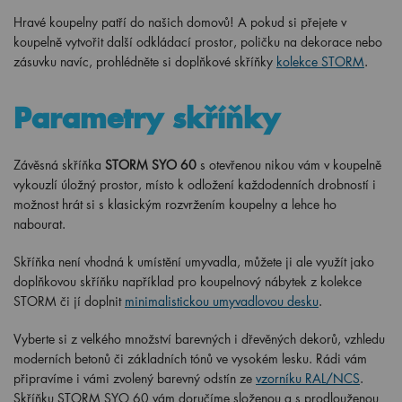
Hravé koupelny patří do našich domovů! A pokud si přejete v
koupelně vytvořit další odkládací prostor, poličku na dekorace nebo
zásuvku navíc, prohlédněte si doplňkové skříňky
kolekce STORM
.
Parametry skříňky
Závěsná skříňka
STORM SYO 60
s otevřenou nikou vám v koupelně
vykouzlí úložný prostor, místo k odložení každodenních drobností i
možnost hrát si s klasickým rozvržením koupelny a lehce ho
nabourat.
Skříňka není vhodná k umístění umyvadla, můžete ji ale využít jako
doplňkovou skříňku například pro koupelnový nábytek z kolekce
STORM či jí doplnit
minimalistickou umyvadlovou desku
.
Vyberte si z velkého množství barevných i dřevěných dekorů, vzhledu
moderních betonů či základních tónů ve vysokém lesku. Rádi vám
připravíme i vámi zvolený barevný odstín ze
vzorníku RAL/NCS
.
Skříňku STORM SYO 60 vám doručíme složenou a s prodlouženou