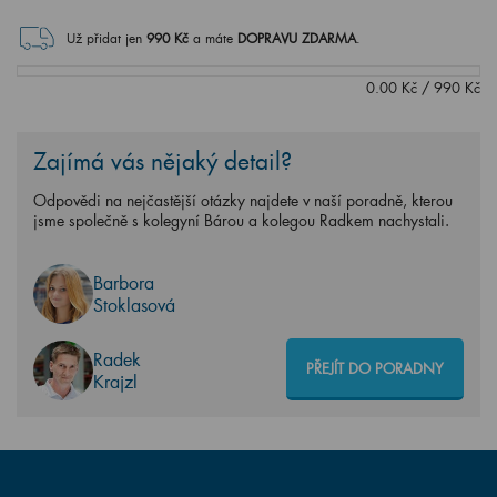
Už přidat jen
990
Kč
a máte
DOPRAVU ZDARMA
.
0.00
Kč
/
990
Kč
Zajímá vás nějaký detail?
Odpovědi na nejčastější otázky najdete v naší poradně, kterou
jsme společně s kolegyní Bárou a kolegou Radkem nachystali.
Barbora
Stoklasová
Radek
PŘEJÍT DO PORADNY
Krajzl