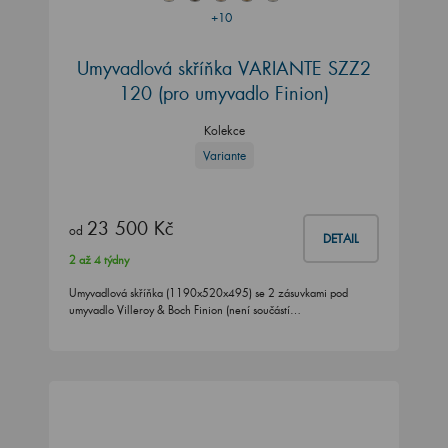
+10
Umyvadlová skříňka VARIANTE SZZ2
120
(pro umyvadlo Finion)
Kolekce
Variante
23 500 Kč
od
DETAIL
2 až 4 týdny
Umyvadlová skříňka (1190x520x495) se 2 zásuvkami pod
umyvadlo Villeroy & Boch Finion (není součástí…