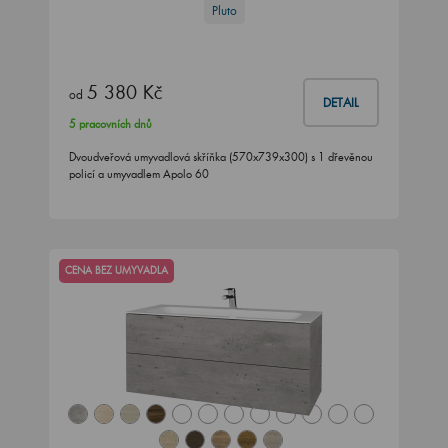
Pluto
5 380 Kč
od
DETAIL
5 pracovních dnů
Dvoudveřová umyvadlová skříňka (570x739x300) s 1 dřevěnou
policí a umyvadlem Apolo 60
CENA BEZ UMYVADLA