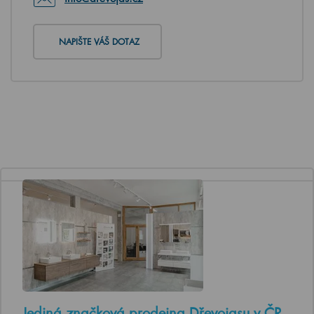
NAPIŠTE VÁŠ DOTAZ
Jediná značková prodejna Dřevojasu v ČR