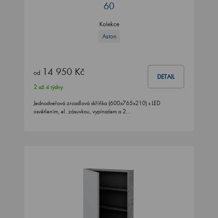
60
Kolekce
Aston
14 950 Kč
od
DETAIL
2 až 4 týdny
Jednodveřová zrcadlová skříňka (600x765x210) s LED
osvětlením, el. zásuvkou, vypínačem a 2…