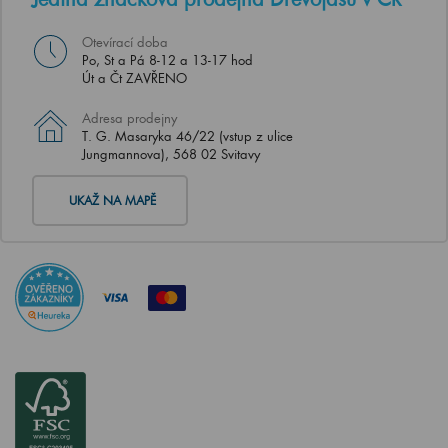
Otevírací doba
Po, St a Pá 8-12 a 13-17 hod
Út a Čt ZAVŘENO
Adresa prodejny
T. G. Masaryka 46/22 (vstup z ulice
Jungmannova), 568 02 Svitavy
UKAŽ NA MAPĚ