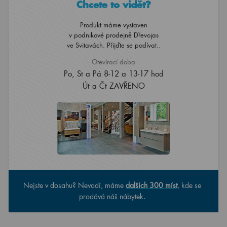
Chcete to vidět?
Produkt máme vystaven
v podnikové prodejně Dřevojas
ve Svitavách. Přijďte se podívat..
Otevírací doba
Po, St a Pá 8-12 a 13-17 hod
Út a Čt ZAVŘENO
Nejste v dosahu? Nevadí, máme
dalších 300 míst
, kde se
prodává náš nábytek.