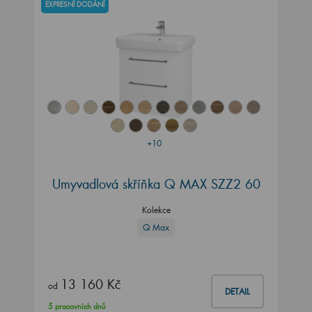
EXPRESNÍ DODÁNÍ
+10
Umyvadlová skříňka Q MAX SZZ2 60
Kolekce
Q Max
13 160 Kč
od
DETAIL
5 pracovních dnů