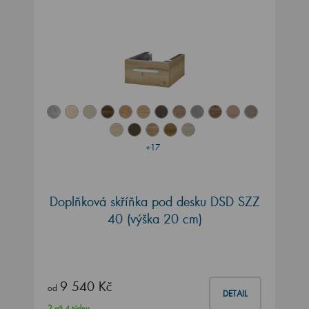
+17
Doplňková skříňka pod desku DSD SZZ
40 (výška 20 cm)
9 540 Kč
od
DETAIL
2 až 4 týdny