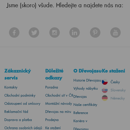
Jsme (skoro) všude. Hledejte a najdete nás na:
Zákaznický
Důležité
O Dřevojasu
Ke stažení
servis
odkazy
Historie Dřevojasu
Česky
Kontakty
Poradna
Výhody nábytku
Slovensky
Obchodní podmínky
Obchodní síť v ČR
Dřevojas
Německy
Odstoupení od smlouvy
Montážní návody
Naše certifikáty
Reklamační řád
Dřevojas na míru
Reference
Doprava a platba
Prodejna
Kariéra v
Ochrana osobních údajů
Ke stažení
Dřevojasu