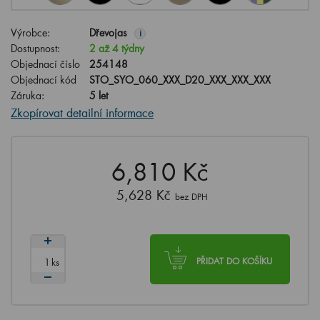
Výrobce:
Dřevojas
i
Dostupnost:
2 až 4 týdny
Objednací číslo
254148
Objednací kód
STO_SYO_060_XXX_D20_XXX_XXX_XXX
Záruka:
5 let
Zkopírovat detailní informace
6,810 Kč
5,628 Kč
bez DPH
ks
PŘIDAT DO KOŠÍKU