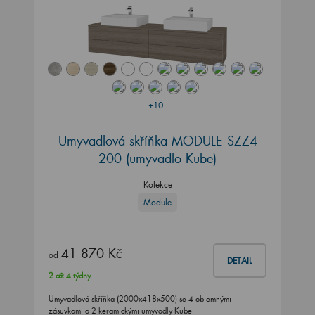
+10
Umyvadlová skříňka MODULE SZZ4
200
(umyvadlo Kube)
Kolekce
Module
41 870 Kč
od
DETAIL
2 až 4 týdny
Umyvadlová skříňka (2000x418x500) se 4 objemnými
zásuvkami a 2 keramickými umyvadly Kube