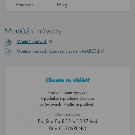
Hmotnost
16 kg
Montážní návody
Montážní návod
Montážní návod na závěsný systém MARCELL
Chcete to vidět?
Produkt máme vystaven
v podnikové prodejně Dřevojas
ve Svitavách. Přijďte se podívat..
Otevírací doba
Po, St a Pá 8-12 a 13-17 hod
Út a Čt ZAVŘENO