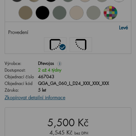
Levé
Provedení
Výrobce:
Dřevojas
i
Dostupnost:
2 až 4 týdny
Objednací číslo
467043
Objednací kód
QGA_GA_060_L_D24_XXX_XXX_XXX
Záruka:
5 let
Zkopírovat detailní informace
5,500 Kč
4,545 Kč
bez DPH