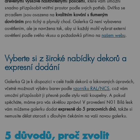
dřevěnými výškově nastavitelnými policemi
, které vám umožní
snadno přizpůsobit vnitřní prostor podle svých potřeb. Dvířka se
zrcadlem jsou osazena na
kvalitním kování s tlumeným
dovíráním
pro tichý a plynulý chod. Galerka Q není vybavena
osvětlením, ale je navržena tak, aby si každý mohl vybrat externí
osvětlení podle svého vkusu a požadavků přímo na
našem webu
.
Vyberte si z široké nabídky dekorů a
expresní dodání
Galerka Q je k dispozici v celé řadě dekorů a lakovaných úpravách,
včetně možnosti výběru barev podle
vzorníku RAL/NCS
, což vám
umožní přizpůsobit ji přesně podle stylu vaší koupelny. A pokud
spěcháte, máme pro vás skvělou zprávu! V provedení N01 Bílá lesk
vám můžeme galerku dodat
expresně do 5 pracovních dnů
, takže si
nemusíte dělat starosti s dlouhým čekáním na vaši novou galerku.
5 důvodů, proč zvolit