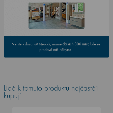
Nejste v dosahu? Nevadí, máme
dalších 300 míst
, kde se
prodává náš nábytek.
Lidé k tomuto produktu nejčastěji
kupují