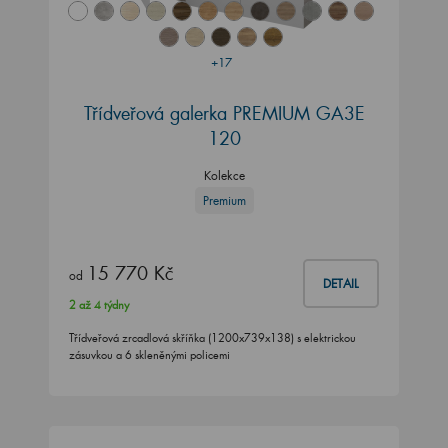
+17
Třídveřová galerka PREMIUM GA3E
120
Kolekce
Premium
15 770 Kč
od
DETAIL
2 až 4 týdny
Třídveřová zrcadlová skříňka (1200x739x138) s elektrickou
zásuvkou a 6 skleněnými policemi