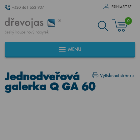
PŘÍHLÁSIT SE
+420 461 653 937
0
český koupelnový nábytek
MENU
Jednodveřová
Vytisknout stránku
galerka Q GA 60