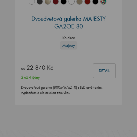
Dvoudveřová galerka MAJESTY
GA2OE 80
Kolekce
Majesty
22 840 Kč
od
DETAIL
2 až 4 týdny
Dvoudveřová galerka (800x767x210) s LED osvětlením,
vypínačem a elektrickou zásuvkou