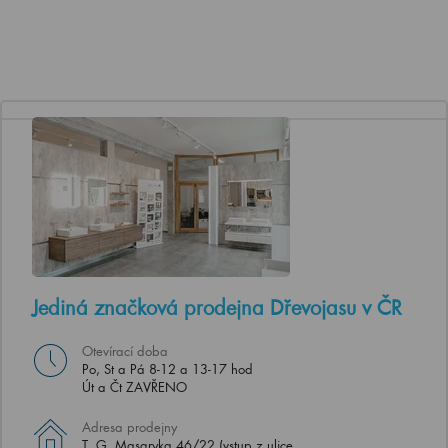
Jediná značková prodejna Dřevojasu v ČR
Otevírací doba
Po, St a Pá 8-12 a 13-17 hod
Út a Čt ZAVŘENO
Adresa prodejny
T. G. Masaryka 46/22 (vstup z ulice