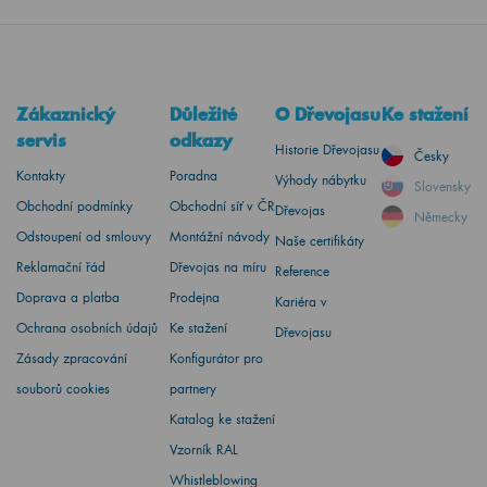
Zákaznický
Důležité
O Dřevojasu
Ke stažení
servis
odkazy
Historie Dřevojasu
Česky
Kontakty
Poradna
Výhody nábytku
Slovensky
Obchodní podmínky
Obchodní síť v ČR
Dřevojas
Německy
Odstoupení od smlouvy
Montážní návody
Naše certifikáty
Reklamační řád
Dřevojas na míru
Reference
Doprava a platba
Prodejna
Kariéra v
Ochrana osobních údajů
Ke stažení
Dřevojasu
Zásady zpracování
Konfigurátor pro
souborů cookies
partnery
Katalog ke stažení
Vzorník RAL
Whistleblowing