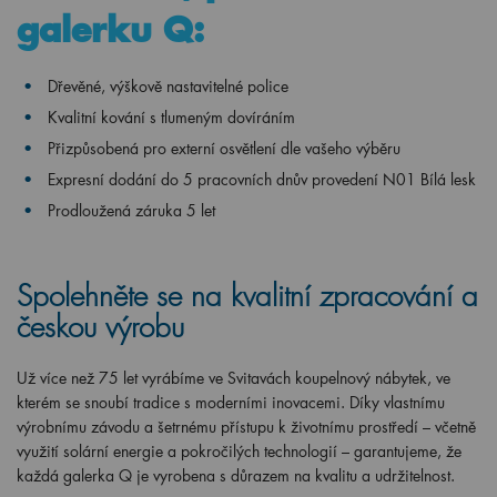
galerku Q:
Dřevěné, výškově nastavitelné police
Kvalitní kování s tlumeným dovíráním
Přizpůsobená pro externí osvětlení dle vašeho výběru
Expresní dodání do 5 pracovních dnův provedení N01 Bílá lesk
Prodloužená záruka 5 let
Spolehněte se na kvalitní zpracování a
českou výrobu
Už více než 75 let vyrábíme ve Svitavách koupelnový nábytek, ve
kterém se snoubí tradice s moderními inovacemi. Díky vlastnímu
výrobnímu závodu a šetrnému přístupu k životnímu prostředí – včetně
využití solární energie a pokročilých technologií – garantujeme, že
každá galerka Q je vyrobena s důrazem na kvalitu a udržitelnost.