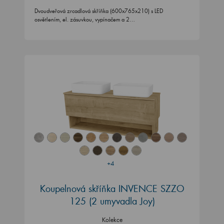
Dvoudveřová zrcadlová skříňka (600x765x210) s LED
osvětlením, el. zásuvkou, vypínačem a 2…
+4
Koupelnová skříňka INVENCE SZZO
125 (2 umyvadla Joy)
Kolekce