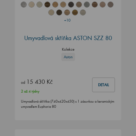
+10
Umyvadlová skříňka ASTON SZZ 80
Kolekce
Aston
15 430 Kč
od
DETAIL
2 až 4 týdny
Umyvadlová skříňka (740x420x450) s 1 zásuvkou a keramickým
umyvadlem Euphoria 80