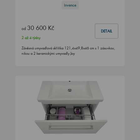
Invence
30 600 Kč
od
DETAIL
2 až 4 týdny
Závěsná umyvadlová skříňka 121,4x49,8x46 cm s 1 zásuvkou,
nikou a 2 keramickými umyvadly Joy