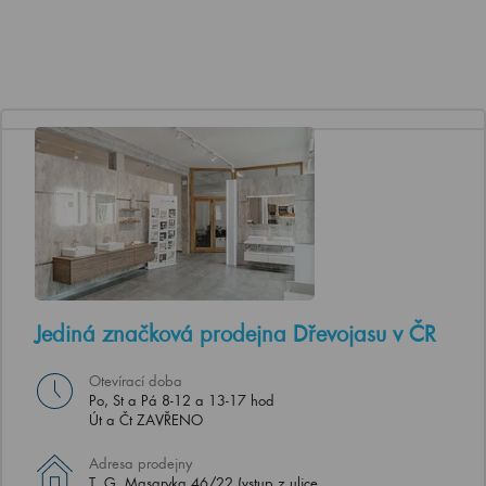
Jediná značková prodejna Dřevojasu v ČR
Otevírací doba
Po, St a Pá 8-12 a 13-17 hod
Út a Čt ZAVŘENO
Adresa prodejny
T. G. Masaryka 46/22 (vstup z ulice