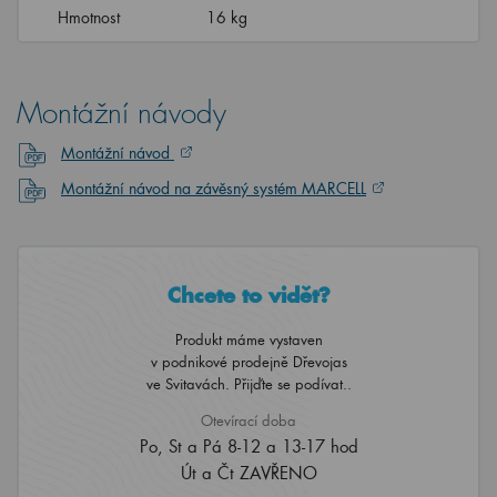
Hmotnost
16 kg
Montážní návody
Montážní návod
Montážní návod na závěsný systém MARCELL
Chcete to vidět?
Produkt máme vystaven
v podnikové prodejně Dřevojas
ve Svitavách. Přijďte se podívat..
Otevírací doba
Po, St a Pá 8-12 a 13-17 hod
Út a Čt ZAVŘENO