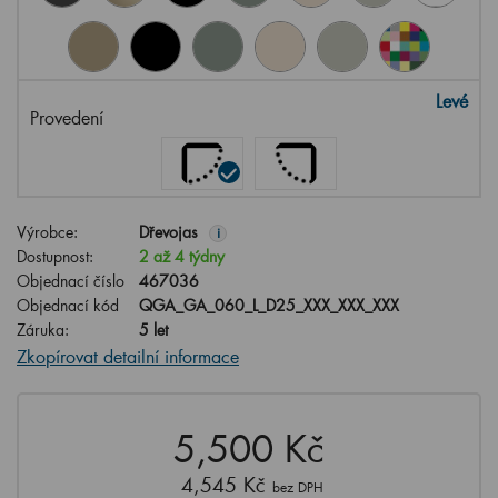
Levé
Provedení
Výrobce:
Dřevojas
i
Dostupnost:
2 až 4 týdny
Objednací číslo
467036
Objednací kód
QGA_GA_060_L_D25_XXX_XXX_XXX
Záruka:
5 let
Zkopírovat detailní informace
5,500 Kč
4,545 Kč
bez DPH