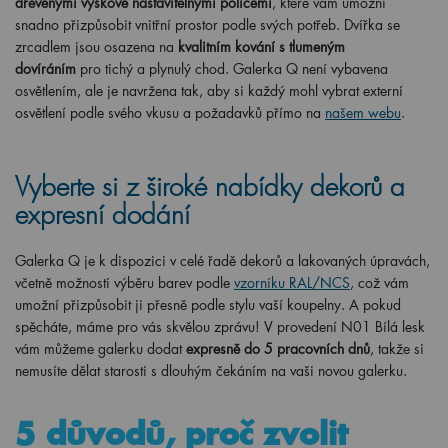
dřevěnými výškově nastavitelnými policemi
, které vám umožní
snadno přizpůsobit vnitřní prostor podle svých potřeb. Dvířka se
zrcadlem jsou osazena na
kvalitním kování s tlumeným
dovíráním
pro tichý a plynulý chod. Galerka Q není vybavena
osvětlením, ale je navržena tak, aby si každý mohl vybrat externí
osvětlení podle svého vkusu a požadavků přímo na
našem webu
.
Vyberte si z široké nabídky dekorů a
expresní dodání
Galerka Q je k dispozici v celé řadě dekorů a lakovaných úpravách,
včetně možnosti výběru barev podle
vzorníku RAL/NCS
, což vám
umožní přizpůsobit ji přesně podle stylu vaší koupelny. A pokud
spěcháte, máme pro vás skvělou zprávu! V provedení N01 Bílá lesk
vám můžeme galerku dodat
expresně do 5 pracovních dnů
, takže si
nemusíte dělat starosti s dlouhým čekáním na vaši novou galerku.
5 důvodů, proč zvolit