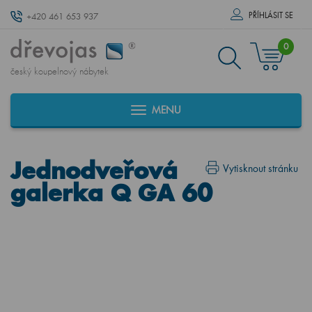
PŘÍHLÁSIT SE
+420 461 653 937
0
český koupelnový nábytek
MENU
Jednodveřová
Vytisknout stránku
galerka Q GA 60