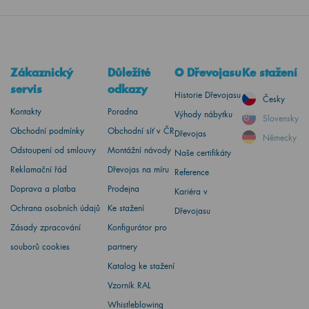
Zákaznický
Důležité
O Dřevojasu
Ke stažení
servis
odkazy
Historie Dřevojasu
Česky
Kontakty
Poradna
Výhody nábytku
Slovensky
Obchodní podmínky
Obchodní síť v ČR
Dřevojas
Německy
Odstoupení od smlouvy
Montážní návody
Naše certifikáty
Reklamační řád
Dřevojas na míru
Reference
Doprava a platba
Prodejna
Kariéra v
Ochrana osobních údajů
Ke stažení
Dřevojasu
Zásady zpracování
Konfigurátor pro
souborů cookies
partnery
Katalog ke stažení
Vzorník RAL
Whistleblowing