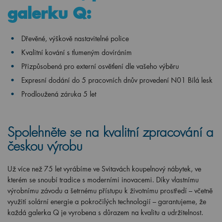
galerku Q:
Dřevěné, výškově nastavitelné police
Kvalitní kování s tlumeným dovíráním
Přizpůsobená pro externí osvětlení dle vašeho výběru
Expresní dodání do 5 pracovních dnův provedení N01 Bílá lesk
Prodloužená záruka 5 let
Spolehněte se na kvalitní zpracování a
českou výrobu
Už více než 75 let vyrábíme ve Svitavách koupelnový nábytek, ve
kterém se snoubí tradice s moderními inovacemi. Díky vlastnímu
výrobnímu závodu a šetrnému přístupu k životnímu prostředí – včetně
využití solární energie a pokročilých technologií – garantujeme, že
každá galerka Q je vyrobena s důrazem na kvalitu a udržitelnost.