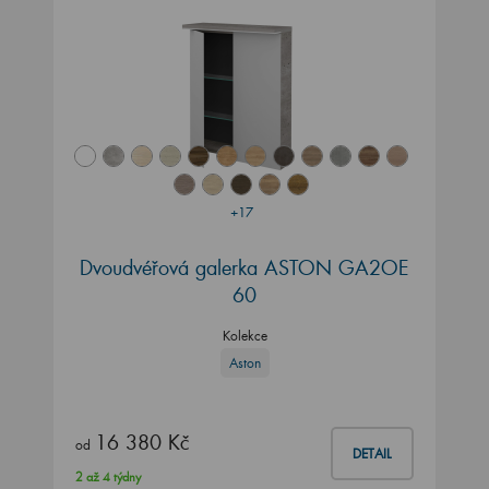
+17
Dvoudvéřová galerka ASTON GA2OE
60
Kolekce
Aston
16 380 Kč
od
DETAIL
2 až 4 týdny