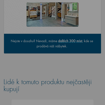
Nejste v dosahu? Nevadí, máme
dalších 300 míst
, kde se
prodává náš nábytek.
Lidé k tomuto produktu nejčastěji
kupují